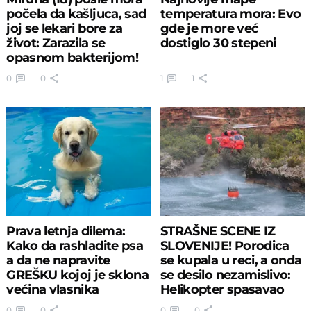
počela da kašljuca, sad
temperatura mora: Evo
joj se lekari bore za
gde je more već
život: Zarazila se
dostiglo 30 stepeni
opasnom bakterijom!
0
0
1
1
Prava letnja dilema:
STRAŠNE SCENE IZ
Kako da rashladite psa
SLOVENIJE! Porodica
a da ne napravite
se kupala u reci, a onda
GREŠKU kojoj je sklona
se desilo nezamislivo:
većina vlasnika
Helikopter spasavao
ljude
0
0
0
0