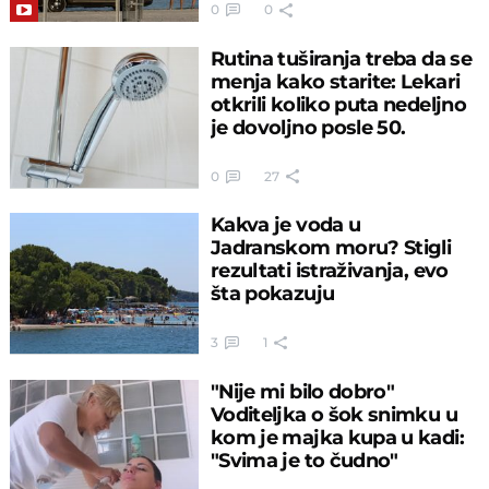
0
0
Rutina tuširanja treba da se
menja kako starite: Lekari
otkrili koliko puta nedeljno
je dovoljno posle 50.
0
27
Kakva je voda u
Jadranskom moru? Stigli
rezultati istraživanja, evo
šta pokazuju
3
1
"Nije mi bilo dobro"
Voditeljka o šok snimku u
kom je majka kupa u kadi:
"Svima je to čudno"