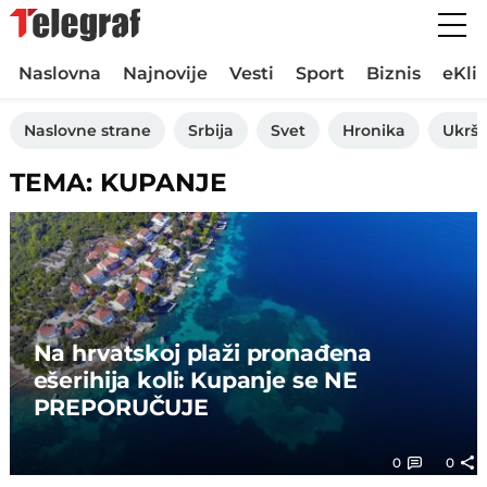
Naslovna
Najnovije
Vesti
Sport
Biznis
eKli
Naslovne strane
Srbija
Svet
Hronika
Ukršt
TEMA: KUPANJE
Na hrvatskoj plaži pronađena
ešerihija koli: Kupanje se NE
PREPORUČUJE
0
0