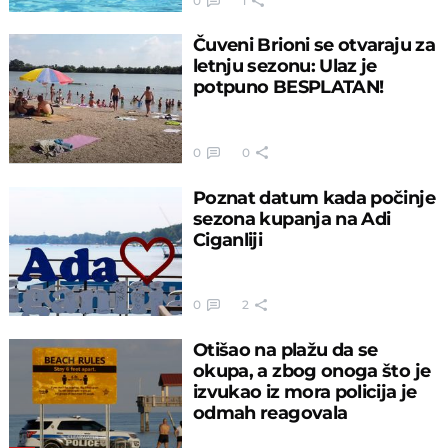
0
1
Čuveni Brioni se otvaraju za
letnju sezonu: Ulaz je
potpuno BESPLATAN!
0
0
Poznat datum kada počinje
sezona kupanja na Adi
Ciganliji
0
2
Otišao na plažu da se
okupa, a zbog onoga što je
izvukao iz mora policija je
odmah reagovala