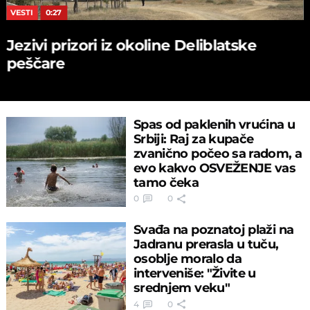
VESTI
0:27
Jezivi prizori iz okoline Deliblatske
peščare
Spas od paklenih vrućina u
Srbiji: Raj za kupače
zvanično počeo sa radom, a
evo kakvo OSVEŽENJE vas
tamo čeka
0
0
Svađa na poznatoj plaži na
Jadranu prerasla u tuču,
osoblje moralo da
interveniše: "Živite u
srednjem veku"
4
0