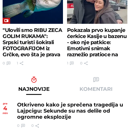
"Ulovili smo RIBU ZECA
Pokazala prvo kupanje
GOLIM RUKAMA":
ćerkice Kasije u bazenu
Srpski turisti šokirali
- oko nje patkice:
FOTOGRAFIJOM iz
Emotivni snimak
Grčke, evo šta je prava
raznežio pratioce na
istina
mrežama
0
1
1
0
NAJNOVIJE
KOMENTARI
Otkriveno kako je sprečena tragedija u
pre
4
Lajpcigu: Sekunde su nas delile od
min
ogromne eksplozije
0
0