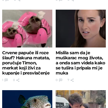
Crvene papuče ili roze
Mislila sam da je
šlauf? Hakuna matata,
muškarac mog života,
poručuje Timon,
a onda sam videla kako
merkat koji živi za
se tušira i pripala mi je
kupanje i presvlačenje
muka
1
0
0
7