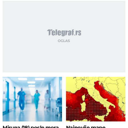
Miruna (18) posle mora
Najnovije mape