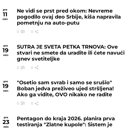
Ne vidi se prst pred okom: Nevreme
pre
11
pogodilo ovaj deo Srbije, kiša napravila
min
pometnju na auto-putu
0
0
SUTRA JE SVETA PETKA TRNOVA: Ove
pre
19
stvari ne smete da uradite ili ćete navući
min
gnev svetiteljke
0
0
"Osetio sam svrab i samo se srušio"
pre
19
Boban jedva preživeo ujed stršljena!
min
Ako ga vidite, OVO nikako ne radite
0
0
Pentagon do kraja 2026. planira prva
pre
23
testiranja "Zlatne kupole": Sistem je
min