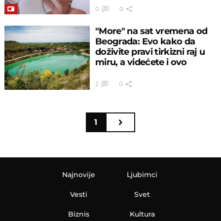
0
0
"More" na sat vremena od
Beograda: Evo kako da
doživite pravi tirkizni raj u
miru, a videćete i ovo
2
0
1
Najnovije
Ljubimci
Vesti
Svet
Biznis
Kultura