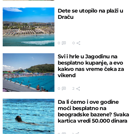
Dete se utopilo na plaži u
Draču
0
0
Svi i hrle u Jagodinu na
besplatno kupanje, a evo
kakvo nas vreme čeka za
vikend
0
2
Da li ćemo i ove godine
moći besplatno na
beogradske bazene? Svaka
kartica vredi 50.000 dinara