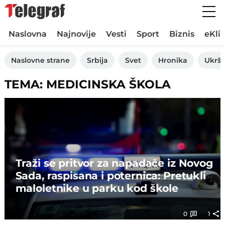
Naslovna
Najnovije
Vesti
Sport
Biznis
eKli
Naslovne strane
Srbija
Svet
Hronika
Ukršt
TEMA: MEDICINSKA ŠKOLA
Traži se pritvor za napadače iz Novog
Sada, raspisana i poternica: Pretukli
maloletnike u parku kod škole
0
1