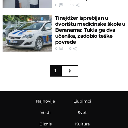
0
152
Tinejdžer isprebijan u
dvorištu medicinske škole u
Beranama: Tukla ga dva
učenika, zadobio teške
povrede
0
0
1
Najnovije
Ljubimci
Vesti
Svet
Biznis
Kultura