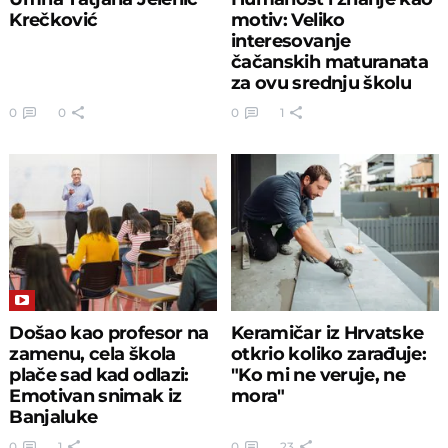
Krečković
motiv: Veliko
interesovanje
čačanskih maturanata
za ovu srednju školu
0
0
0
1
Došao kao profesor na
Keramičar iz Hrvatske
zamenu, cela škola
otkrio koliko zarađuje:
plače sad kad odlazi:
"Ko mi ne veruje, ne
Emotivan snimak iz
mora"
Banjaluke
0
1
0
23