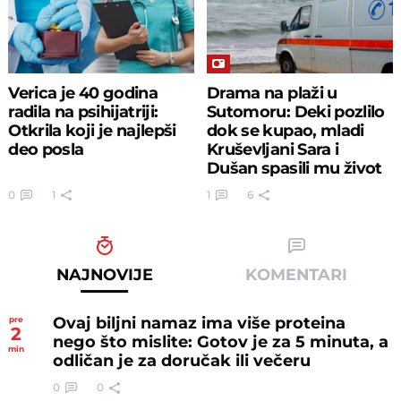
Verica je 40 godina
Drama na plaži u
radila na psihijatriji:
Sutomoru: Deki pozlilo
Otkrila koji je najlepši
dok se kupao, mladi
deo posla
Kruševljani Sara i
Dušan spasili mu život
0
1
1
6
NAJNOVIJE
KOMENTARI
Ovaj biljni namaz ima više proteina
pre
2
nego što mislite: Gotov je za 5 minuta, a
min
odličan je za doručak ili večeru
0
0