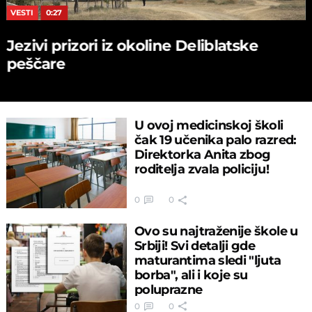
VESTI
0:27
Jezivi prizori iz okoline Deliblatske
peščare
U ovoj medicinskoj školi
čak 19 učenika palo razred:
Direktorka Anita zbog
roditelja zvala policiju!
0
0
Ovo su najtraženije škole u
Srbiji! Svi detalji gde
maturantima sledi "ljuta
borba", ali i koje su
poluprazne
0
0