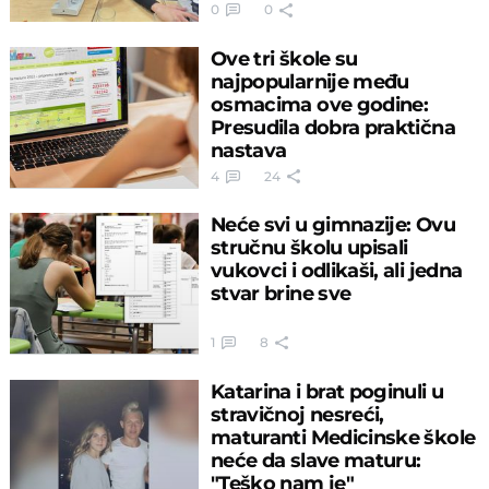
0
0
Ove tri škole su
najpopularnije među
osmacima ove godine:
Presudila dobra praktična
nastava
4
24
Neće svi u gimnazije: Ovu
stručnu školu upisali
vukovci i odlikaši, ali jedna
stvar brine sve
1
8
Katarina i brat poginuli u
stravičnoj nesreći,
maturanti Medicinske škole
neće da slave maturu:
"Teško nam je"