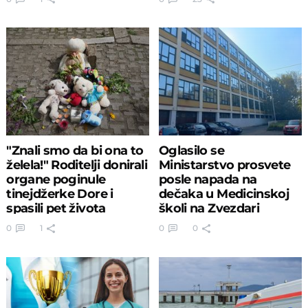
"Znali smo da bi ona to
Oglasilo se
želela!" Roditelji donirali
Ministarstvo prosvete
organe poginule
posle napada na
tinejdžerke Dore i
dečaka u Medicinskoj
spasili pet života
školi na Zvezdari
0
1
0
0