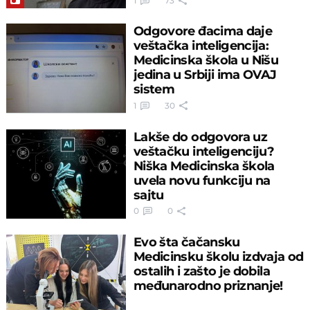
1
73
Odgovore đacima daje
veštačka inteligencija:
Medicinska škola u Nišu
jedina u Srbiji ima OVAJ
sistem
1
30
Lakše do odgovora uz
veštačku inteligenciju?
Niška Medicinska škola
uvela novu funkciju na
sajtu
0
0
Evo šta čačansku
Medicinsku školu izdvaja od
ostalih i zašto je dobila
međunarodno priznanje!