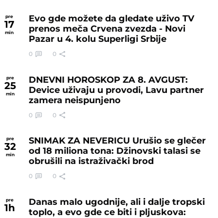
Evo gde možete da gledate uživo TV
pre
17
prenos meča Crvena zvezda - Novi
min
Pazar u 4. kolu Superligi Srbije
0
0
DNEVNI HOROSKOP ZA 8. AVGUST:
pre
25
Device uživaju u provodi, Lavu partner
min
zamera neispunjeno
0
0
SNIMAK ZA NEVERICU Urušio se glečer
pre
32
od 18 miliona tona: Džinovski talasi se
min
obrušili na istraživački brod
0
0
Danas malo ugodnije, ali i dalje tropski
pre
1
h
toplo, a evo gde ce biti i pljuskova: