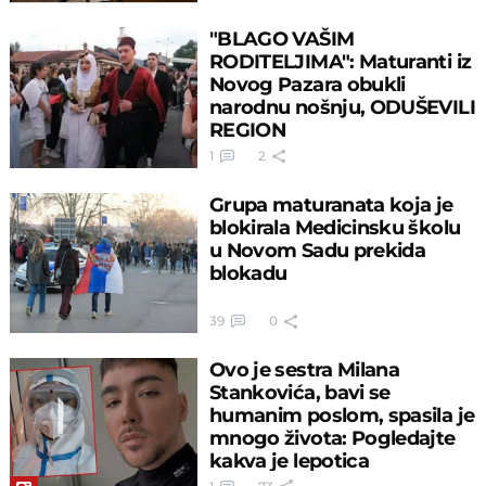
"BLAGO VAŠIM
RODITELJIMA": Maturanti iz
Novog Pazara obukli
narodnu nošnju, ODUŠEVILI
REGION
1
2
Grupa maturanata koja je
blokirala Medicinsku školu
u Novom Sadu prekida
blokadu
39
0
Ovo je sestra Milana
Stankovića, bavi se
humanim poslom, spasila je
mnogo života: Pogledajte
kakva je lepotica