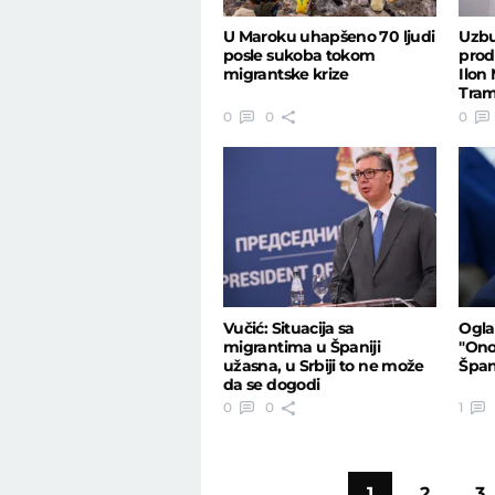
U Maroku uhapšeno 70 ljudi
Uzbu
posle sukoba tokom
prod
migrantske krize
Ilon
Tram
svet
0
0
0
Vučić: Situacija sa
Ogla
migrantima u Španiji
"Ono
užasna, u Srbiji to ne može
Špani
da se dogodi
0
0
1
1
2
3