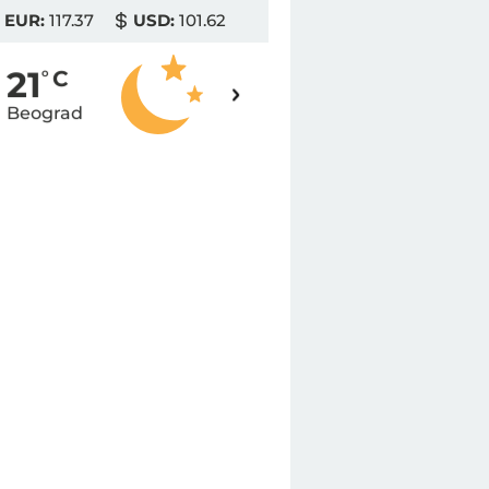
EUR:
117.37
USD:
101.62
19
21
o
C
o
C
Beograd
Novi Sad