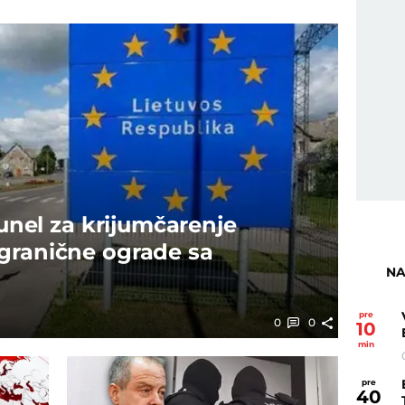
tunel za krijumčarenje
granične ograde sa
NA
pre
0
0
10
min
pre
40