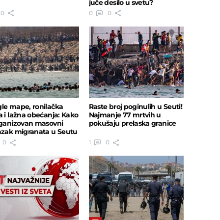
juče desilo u svetu?
0
0
0
le mape, ronilačka
Raste broj poginulih u Seuti!
a i lažna obećanja: Kako
Najmanje 77 mrtvih u
rganizovan masovni
pokušaju prelaska granice
azak migranata u Seutu
0
1
0