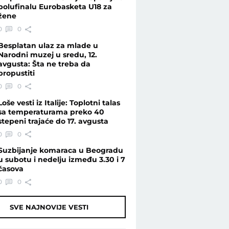
polufinalu Eurobasketa U18 za
žene
0
0
Besplatan ulaz za mlade u
Narodni muzej u sredu, 12.
avgusta: Šta ne treba da
propustiti
0
0
Loše vesti iz Italije: Toplotni talas
sa temperaturama preko 40
stepeni trajaće do 17. avgusta
0
0
Suzbijanje komaraca u Beogradu
u subotu i nedelju između 3.30 i 7
časova
0
0
SVE NAJNOVIJE VESTI