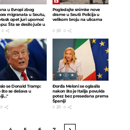
na u Evropi zbog
Pogledajte snimke nove
ora migranata u Seutu,
drame u Seuti: Policija u
 Mask opet juri upomoć
velikom broju na ulicama
pu: Šta se desilo juče u
u?
0
0
0
sio se Donald Tramp:
Đorđa Meloni se oglasila
 što se dešava u
nakon što je Italija povukla
ji..."
potez bez presedana prema
Španiji
0
0
0
4
5
6
7