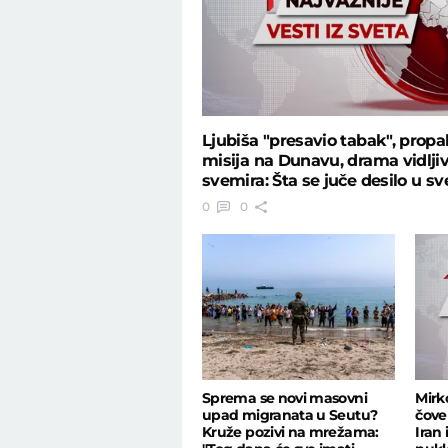
Ljubiša "presavio tabak", propa
misija na Dunavu, drama vidljiv
svemira: Šta se juče desilo u sv
0
0
Sprema se novi masovni
Mirk
upad migranata u Seutu?
čove
Kruže pozivi na mrežama:
Iran