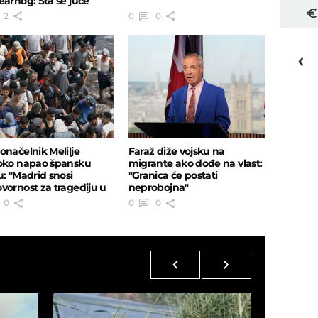
earnog: Šta se juče
lo u svetu
2
0
0
16
o
C
Priština
onačelnik Melilje
Faraž diže vojsku na
oko napao špansku
migrante ako dođe na vlast:
u: "Madrid snosi
"Granica će postati
vornost za tragediju u
neprobojna"
i"
0
0
0