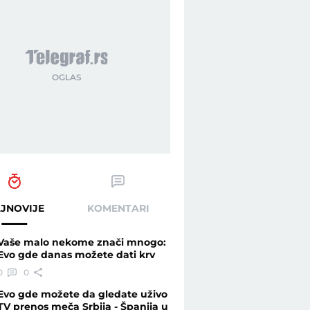
JNOVIJE
KOMENTARI
Vaše malo nekome znači mnogo:
Evo gde danas možete dati krv
0
0
Evo gde možete da gledate uživo
TV prenos meča Srbija - Španija u