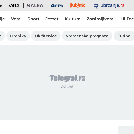
Ljubimci
Ona
Nauka
Aero
Ubrzanje
ije
Vesti
Sport
Jetset
Kultura
Zanimljivosti
Hi-Te
t
Hronika
Ukrštenice
Vremenska prognoza
Fudbal
I