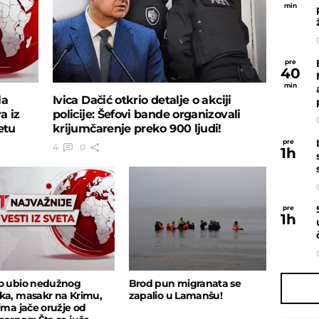
min
pre
40
min
la
Ivica Dačić otkrio detalje o akciji
a iz
policije: Šefovi bande organizovali
etu
krijumčarenje preko 900 ljudi!
pre
4
0
1
h
pre
1
h
o ubio nedužnog
Brod pun migranata se
ka, masakr na Krimu,
zapalio u Lamanšu!
 ima jače oružje od