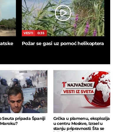
VESTI
0:35
VESTI
5:4
blatske
Požar se gasi uz pomoć helikoptera
SNIMAK I
ušao u de
sačekalo
insekata!
o Seuta pripada Španiji
Grčka u plamenu, eksplozija
 Maroku?
u centru Moskve, Izrael u
stanju pripravnosti: Šta se