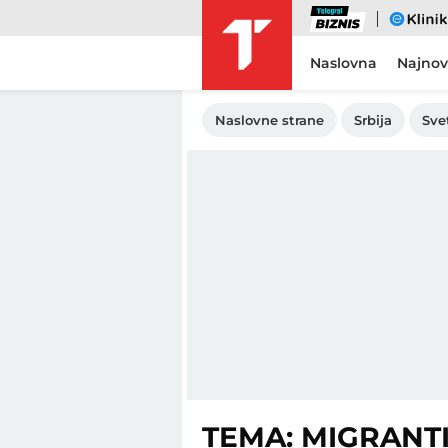
Biznis
eKlinika
Naslovna
Najnov
Naslovne strane
Srbija
Sve
TEMA: MIGRANT