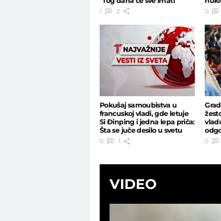
"Tog dana će sve imati
nukl
smisla"
desi
1
2
0
Pokušaj samoubistva u
Grad
francuskoj vladi, gde letuje
žest
Si Đinping i jedna lepa priča:
vlad
Šta se juče desilo u svetu
odgo
Seut
0
1
0
VIDEO