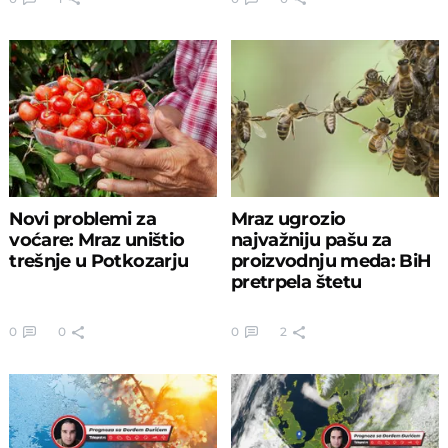
Novi problemi za
Mraz ugrozio
voćare: Mraz uništio
najvažniju pašu za
trešnje u Potkozarju
proizvodnju meda: BiH
pretrpela štetu
0
0
0
2