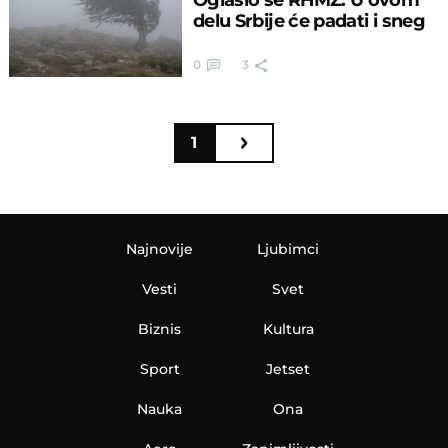
delu Srbije će padati i sneg
0
3
1
Najnovije
Ljubimci
Vesti
Svet
Biznis
Kultura
Sport
Jetset
Nauka
Ona