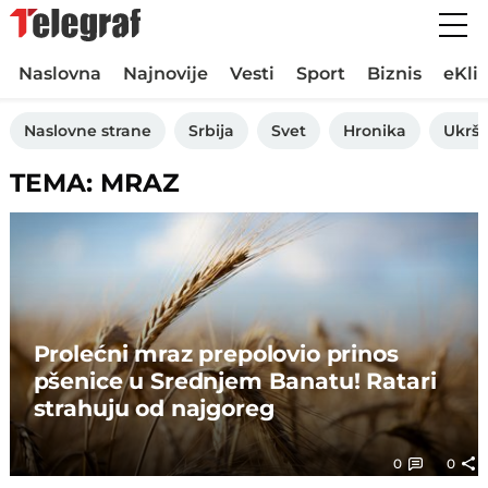
Naslovna
Najnovije
Vesti
Sport
Biznis
eKli
Naslovne strane
Srbija
Svet
Hronika
Ukršt
TEMA: MRAZ
Prolećni mraz prepolovio prinos
pšenice u Srednjem Banatu! Ratari
strahuju od najgoreg
0
0