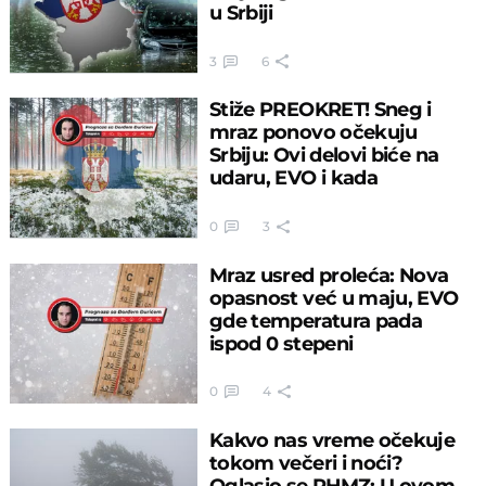
u Srbiji
3
6
Stiže PREOKRET! Sneg i
mraz ponovo očekuju
Srbiju: Ovi delovi biće na
udaru, EVO i kada
0
3
Mraz usred proleća: Nova
opasnost već u maju, EVO
gde temperatura pada
ispod 0 stepeni
0
4
Kakvo nas vreme očekuje
tokom večeri i noći?
Oglasio se RHMZ: U ovom