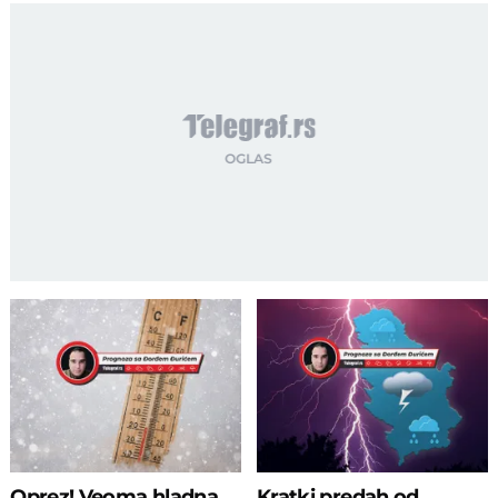
Oprez! Veoma hladna
Kratki predah od