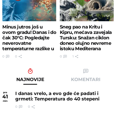
Minus jutros još u
Sneg pao na Kritu i
ovom gradu! Danas i do
Kipru, mećava zavejala
čak 30°C: Pogledajte
Tursku: Snažan ciklon
neverovatne
doneo olujno nevreme
temperaturne razlike u
istoku Mediterana
jednom danu
0
0
0
1
NAJNOVIJE
KOMENTARI
I danas vrelo, a evo gde će padati i
pre
41
grmeti: Temperatura do 40 stepeni
min
0
0