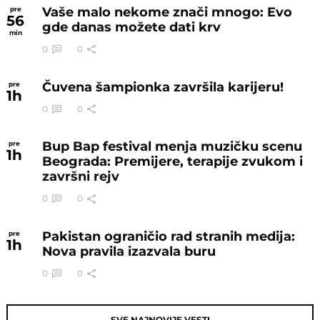
Vaše malo nekome znači mnogo: Evo
pre
56
gde danas možete dati krv
min
0
0
Čuvena šampionka završila karijeru!
pre
1
h
0
0
Bup Bap festival menja muzičku scenu
pre
1
h
Beograda: Premijere, terapije zvukom i
završni rejv
0
0
Pakistan ograničio rad stranih medija:
pre
1
h
Nova pravila izazvala buru
0
0
SVE NAJNOVIJE VESTI