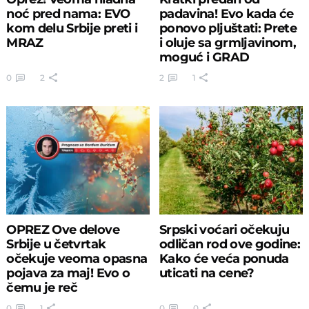
noć pred nama: EVO
padavina! Evo kada će
kom delu Srbije preti i
ponovo pljuštati: Prete
MRAZ
i oluje sa grmljavinom,
moguć i GRAD
0
2
2
1
OPREZ Ove delove
Srpski voćari očekuju
Srbije u četvrtak
odličan rod ove godine:
očekuje veoma opasna
Kako će veća ponuda
pojava za maj! Evo o
uticati na cene?
čemu je reč
0
1
0
0