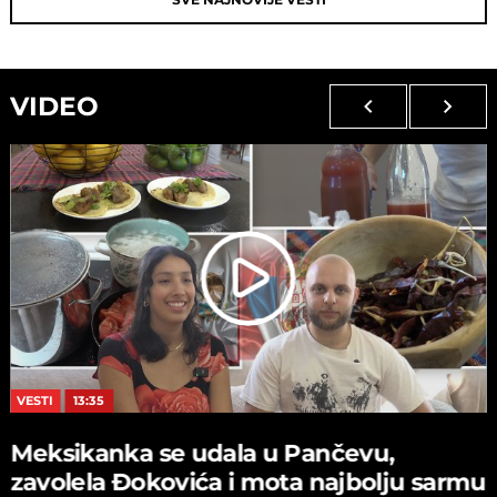
VIDEO
VESTI
13:35
Meksikanka se udala u Pančevu,
zavolela Đokovića i mota najbolju sarmu