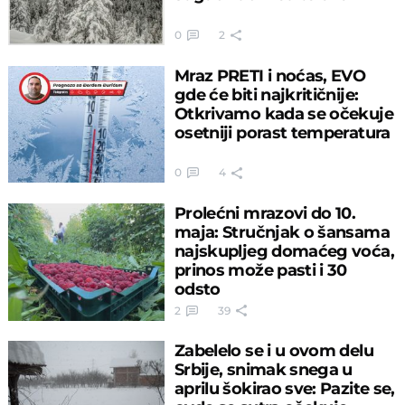
0
2
Mraz PRETI i noćas, EVO
gde će biti najkritičnije:
Otkrivamo kada se očekuje
osetniji porast temperatura
0
4
Prolećni mrazovi do 10.
maja: Stručnjak o šansama
najskupljeg domaćeg voća,
prinos može pasti i 30
odsto
2
39
Zabelelo se i u ovom delu
Srbije, snimak snega u
aprilu šokirao sve: Pazite se,