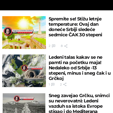
Spremite se! Stižu letnje
temperature: Ovaj dan
doneće Srbiji sledeće
sedmice ČAK 30 stepeni
2
8
Ledeni talas kakav se ne
pamti na početku maja!
Nedaleko od Srbije -13
stepeni, minus i sneg čak i u
Grčkoj
1
2
Sneg zavejao Grčku, snimci
su neverovatni: Ledeni
vazduh sa istoka Evrope
stigao i do Mediterana