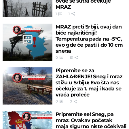
ovde se sutra očekuje
MRAZ
1
1
MRAZ preti Srbiji, ovaj dan
biće najkritičniji!
Temperatura pada na -5°C,
evo gde će pasti i do 10 cm
snega
0
13
Pipremite se za
ZAHLAĐENJE! Sneg i mraz
stižu u Srbiju: Evo šta nas
očekuje za 1. maj i kada se
vraća proleće
0
0
Pripremite se! Sneg, pa
mraz: Ovakav početak
maja sigurno niste očekivali