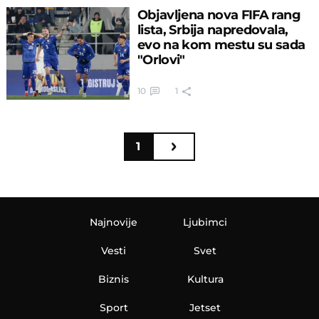
Objavljena nova FIFA rang
lista, Srbija napredovala,
evo na kom mestu su sada
"Orlovi"
10
1
1
Najnovije
Ljubimci
Vesti
Svet
Biznis
Kultura
Sport
Jetset