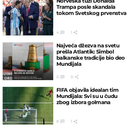
Norveška tuži Donalda
Trampa posle skandala
tokom Svetskog prvenstva
4
1
Najveća džezva na svetu
prešla Atlantik: Simbol
balkanske tradicije bio deo
Mundijala
0
0
FIFA objavila idealan tim
Mundijala: Svi su u čudu
zbog izbora golmana
8
1