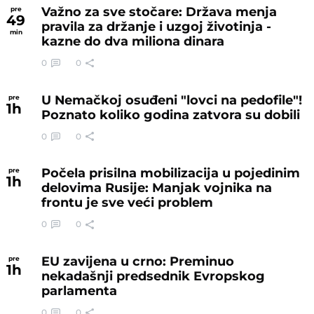
Važno za sve stočare: Država menja
pre
49
pravila za držanje i uzgoj životinja -
min
kazne do dva miliona dinara
0
0
U Nemačkoj osuđeni "lovci na pedofile"!
pre
1
h
Poznato koliko godina zatvora su dobili
0
0
Počela prisilna mobilizacija u pojedinim
pre
1
h
delovima Rusije: Manjak vojnika na
frontu je sve veći problem
0
0
EU zavijena u crno: Preminuo
pre
1
h
nekadašnji predsednik Evropskog
parlamenta
0
0