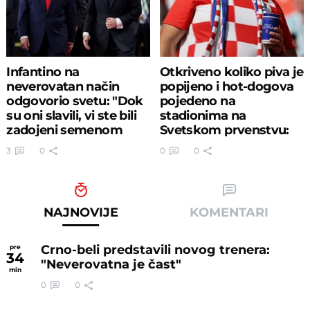
Infantino na
Otkriveno koliko piva je
neverovatan način
popijeno i hot-dogova
odgovorio svetu: "Dok
pojedeno na
su oni slavili, vi ste bili
stadionima na
zadojeni semenom
Svetskom prvenstvu:
mržnje"
Brojke su ludilo!
3
0
0
0
NAJNOVIJE
KOMENTARI
Crno-beli predstavili novog trenera:
pre
34
"Neverovatna je čast"
min
0
0