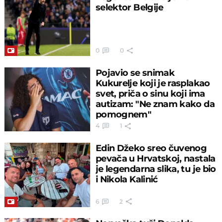
selektor Belgije
0
0
Pojavio se snimak
Kukurelje koji je rasplakao
svet, priča o sinu koji ima
autizam: "Ne znam kako da
pomognem"
4
1
Edin Džeko sreo čuvenog
pevača u Hrvatskoj, nastala
je legendarna slika, tu je bio
i Nikola Kalinić
6
2