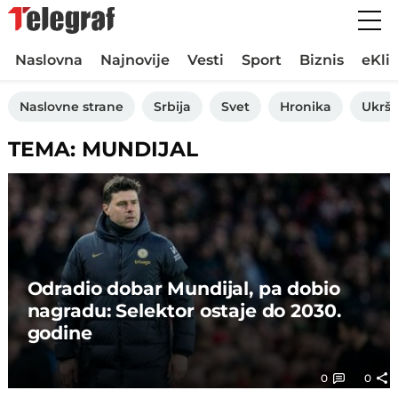
Naslovna
Najnovije
Vesti
Sport
Biznis
eKli
Naslovne strane
Srbija
Svet
Hronika
Ukršt
TEMA: MUNDIJAL
Odradio dobar Mundijal, pa dobio
nagradu: Selektor ostaje do 2030.
godine
0
0