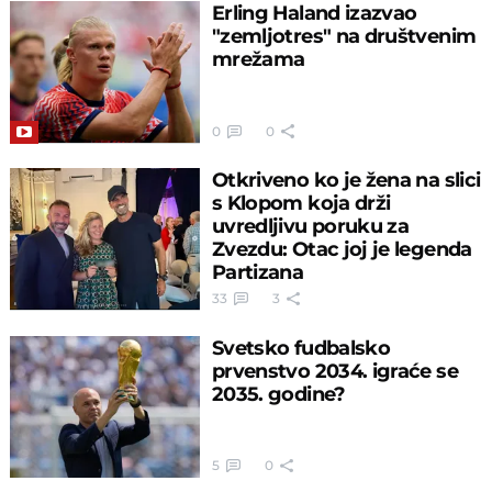
Erling Haland izazvao
"zemljotres" na društvenim
mrežama
0
0
Otkriveno ko je žena na slici
s Klopom koja drži
uvredljivu poruku za
Zvezdu: Otac joj je legenda
Partizana
33
3
Svetsko fudbalsko
prvenstvo 2034. igraće se
2035. godine?
5
0