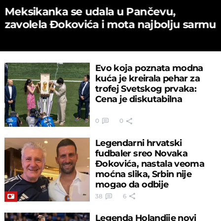
Meksikanka se udala u Pančevu,
zavolela Đokovića i mota najbolju sarmu
Evo koja poznata modna
kuća je kreirala pehar za
trofej Svetskog prvaka:
Cena je diskutabilna
0
0
Legendarni hrvatski
fudbaler sreo Novaka
Đokovića, nastala veoma
moćna slika, Srbin nije
mogao da odbije
38
6
Legenda Holandije novi