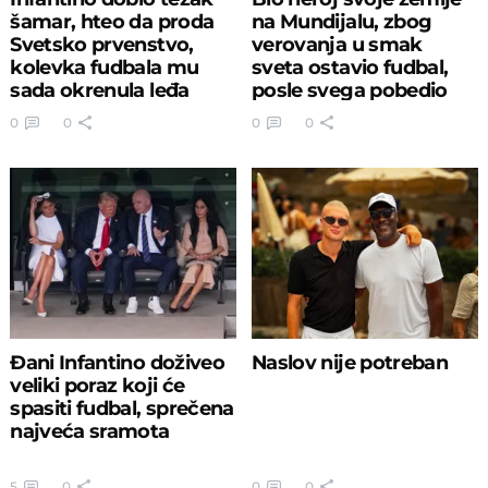
šamar, hteo da proda
na Mundijalu, zbog
Svetsko prvenstvo,
verovanja u smak
kolevka fudbala mu
sveta ostavio fudbal,
sada okrenula leđa
posle svega pobedio
rak
0
0
0
0
Đani Infantino doživeo
Naslov nije potreban
veliki poraz koji će
spasiti fudbal, sprečena
najveća sramota
5
0
0
0