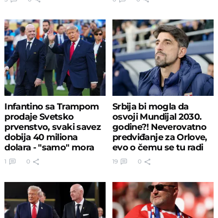
Infantino sa Trampom
Srbija bi mogla da
prodaje Svetsko
osvoji Mundijal 2030.
prvenstvo, svaki savez
godine?! Neverovatno
dobija 40 miliona
predviđanje za Orlove,
dolara - "samo" mora
evo o čemu se tu radi
da pristane
1
0
19
0