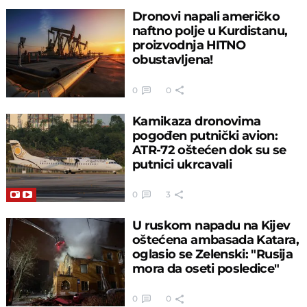
Dronovi napali američko
naftno polje u Kurdistanu,
proizvodnja HITNO
obustavljena!
0
0
Kamikaza dronovima
pogođen putnički avion:
ATR-72 oštećen dok su se
putnici ukrcavali
0
3
U ruskom napadu na Kijev
oštećena ambasada Katara,
oglasio se Zelenski: "Rusija
mora da oseti posledice"
0
0