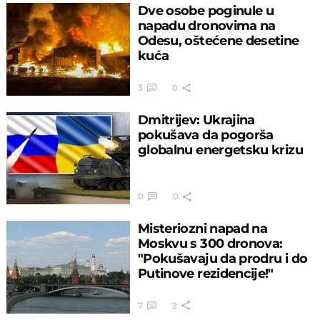
Dve osobe poginule u
napadu dronovima na
Odesu, oštećene desetine
kuća
3
0
Dmitrijev: Ukrajina
pokušava da pogorša
globalnu energetsku krizu
0
0
Misteriozni napad na
Moskvu s 300 dronova:
"Pokušavaju da prodru i do
Putinove rezidencije!"
7
2