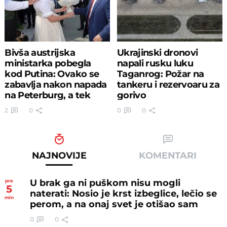
Bivša austrijska
Ukrajinski dronovi
ministarka pobegla
napali rusku luku
kod Putina: Ovako se
Taganrog: Požar na
zabavlja nakon napada
tankeru i rezervoaru za
na Peterburg, a tek
gorivo
jelovnik...
2
0
0
0
NAJNOVIJE
KOMENTARI
U brak ga ni puškom nisu mogli
pre
5
naterati: Nosio je krst izbeglice, lečio se
min
perom, a na onaj svet je otišao sam
0
0