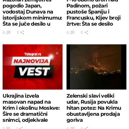
pogodio Japan,
Padinom, požari
vodostaj Dunava na
pustoše Španiju i
istorijskom minimumu:
Francusku, Kijev broji
Šta se juče desilo u
žrtve: Šta se desilo
svetu?
juče?
0
3
0
0
Ukrajina izvela
Zelenski slavi veliki
masovan napad na
udar, Rusija povukla
Krim i okolinu Moskve:
hitan potez: Na Krimu
Šire se dramatični
obustavljena prodaja
snimci, odjekivale
goriva
eksplozije
3
1
0
0