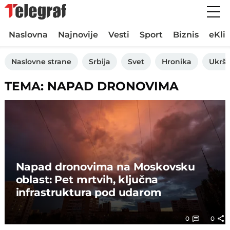
Naslovna
Najnovije
Vesti
Sport
Biznis
eKli
Naslovne strane
Srbija
Svet
Hronika
Ukršt
TEMA: NAPAD DRONOVIMA
Napad dronovima na Moskovsku
oblast: Pet mrtvih, ključna
infrastruktura pod udarom
0
0