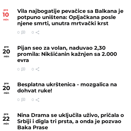
Vila najbogatije pevačice sa Balkana je
pre
10
potpuno uništena: Opljačkana posle
min
njene smrti, unutra mrtvački krst
0
0
Pijan seo za volan, naduvao 2,30
pre
20
promila: Nikšićanin kažnjen sa 2.000
min
evra
0
0
Besplatna ukrštenica - mozgalica na
pre
20
dohvat ruke!
min
0
0
Nina Drama se uključila uživo, pričala o
pre
22
Srbiji i digla tri prsta, a onda je pozvao
min
Baka Prase