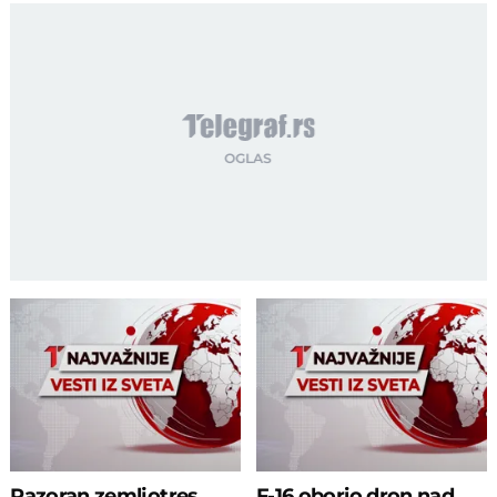
Razoran zemljotres
F-16 oborio dron nad