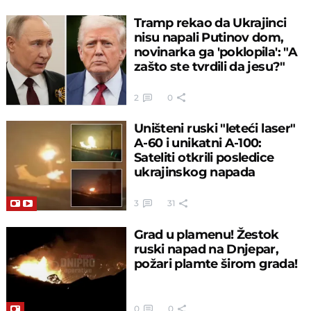
Tramp rekao da Ukrajinci
nisu napali Putinov dom,
novinarka ga 'poklopila': "A
zašto ste tvrdili da jesu?"
2
0
Uništeni ruski "leteći laser"
A-60 i unikatni A-100:
Sateliti otkrili posledice
ukrajinskog napada
3
31
Grad u plamenu! Žestok
ruski napad na Dnjepar,
požari plamte širom grada!
0
0