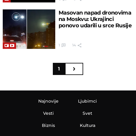
Masovan napad dronovima
na Moskvu: Ukrajinci
ponovo udarili u srce Rusije
1
14
1
Najnovije
Ljubimci
Vesti
Svet
Biznis
Kultura