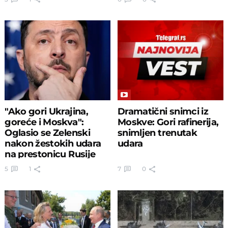
"Ako gori Ukrajina,
Dramatični snimci iz
goreće i Moskva":
Moskve: Gori rafinerija,
Oglasio se Zelenski
snimljen trenutak
nakon žestokih udara
udara
na prestonicu Rusije
5
1
7
0