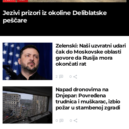
Jezivi prizori iz okoline Deliblatske
peščare
Zelenski: Naši uzvratni udari
čak do Moskovske oblasti
govore da Rusija mora
okončati rat
2
0
Napad dronovima na
Dnjepar: Povređena
trudnica i muškarac, izbio
požar u stambenoj zgradi
0
0