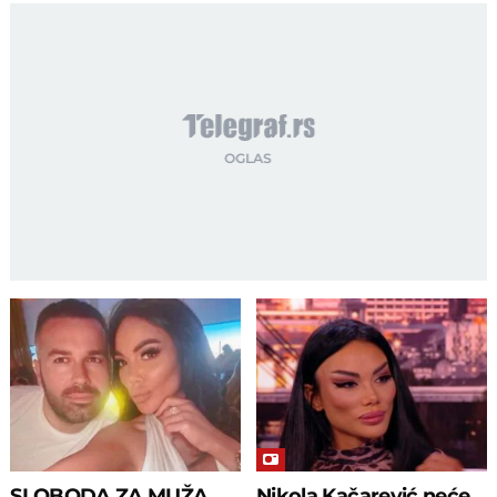
SLOBODA ZA MUŽA
Nikola Kačarević neće