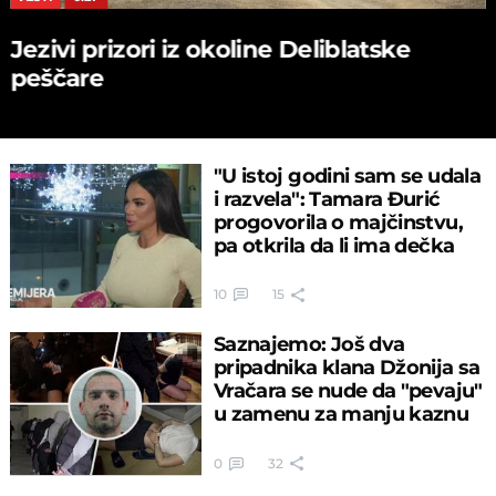
Jezivi prizori iz okoline Deliblatske
peščare
"U istoj godini sam se udala
i razvela": Tamara Đurić
progovorila o majčinstvu,
pa otkrila da li ima dečka
10
15
Saznajemo: Još dva
pripadnika klana Džonija sa
Vračara se nude da "pevaju"
u zamenu za manju kaznu
0
32