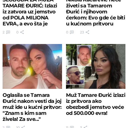
TAMARE ĐURIĆ: Izlazi
živeti sa Tamarom
iz zatvora uz jemstvo
Đurić i njihovom
od POLA MILIONA
ćerkom: Evo gde će biti
EVRA, a evo šta je
u kućnom pritvoru
morao da založi!
2
0
0
23
Oglasila se Tamara
Muž Tamare Đurić izlazi
Đurić nakon vesti da joj
iz pritvora ako
muž ide u kućni pritvor:
obezbedi jemstvo veće
"Znam s kim sam
od 500.000 evra!
živela! Za sve..."
2
10
11
3