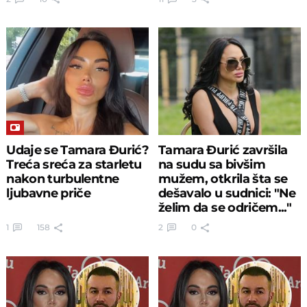
Udaje se Tamara Đurić?
Tamara Đurić završila
Treća sreća za starletu
na sudu sa bivšim
nakon turbulentne
mužem, otkrila šta se
ljubavne priče
dešavalo u sudnici: "Ne
želim da se odričem..."
1
158
2
0