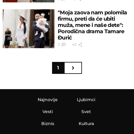
"Moja zaova nam polomila
firmu, preti da će ubiti
muža, mene i naše dete":
Porodična drama Tamare
Đurić
3
42
1
Najnovije
Ljubimci
Vesti
Svet
Biznis
Kultura