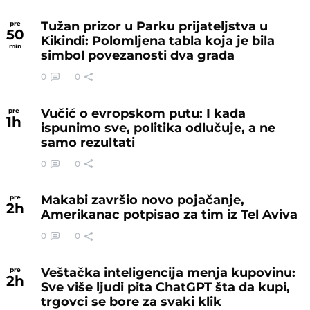
Tužan prizor u Parku prijateljstva u
pre
50
Kikindi: Polomljena tabla koja je bila
min
simbol povezanosti dva grada
0
0
Vučić o evropskom putu: I kada
pre
1
h
ispunimo sve, politika odlučuje, a ne
samo rezultati
0
0
Makabi završio novo pojačanje,
pre
2
h
Amerikanac potpisao za tim iz Tel Aviva
0
0
Veštačka inteligencija menja kupovinu:
pre
2
h
Sve više ljudi pita ChatGPT šta da kupi,
trgovci se bore za svaki klik