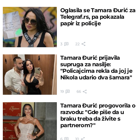
Oglasila se Tamara Đurić za
Telegraf.rs, pa pokazala
papir iz policije
3
22
Tamara Đurić prijavila
supruga za nasilje:
"Policajcima rekla da joj je
Nikola udario dva šamara"
19
66
Tamara Đurić progovorila o
razvodu: "Gde piše da u
braku treba da živite s
partnerom?"
6
10