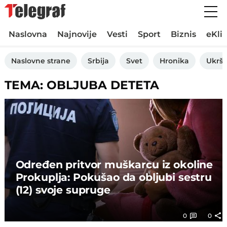
Naslovna
Najnovije
Vesti
Sport
Biznis
eKli
Naslovne strane
Srbija
Svet
Hronika
Ukršt
TEMA: OBLJUBA DETETA
Određen pritvor muškarcu iz okoline
Prokuplja: Pokušao da obljubi sestru
(12) svoje supruge
0
0