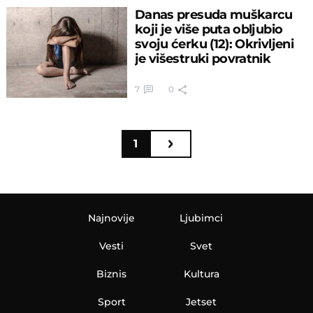
Danas presuda muškarcu
koji je više puta obljubio
svoju ćerku (12): Okrivljeni
je višestruki povratnik
7
0
1
Najnovije
Ljubimci
Vesti
Svet
Biznis
Kultura
Sport
Jetset