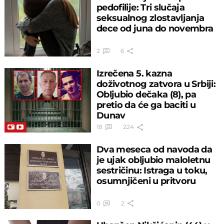
pedofilije: Tri slučaja
seksualnog zlostavljanja
dece od juna do novembra
2
6
Izrečena 5. kazna
doživotnog zatvora u Srbiji:
Obljubio dečaka (8), pa
pretio da će ga baciti u
Dunav
18
224
Dva meseca od navoda da
je ujak obljubio maloletnu
sestričinu: Istraga u toku,
osumnjičeni u pritvoru
0
2