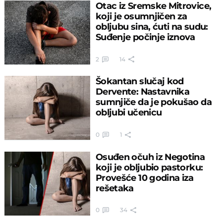
Otac iz Sremske Mitrovice,
koji je osumnjičen za
obljubu sina, ćuti na sudu:
Suđenje počinje iznova
2
14
Šokantan slučaj kod
Dervente: Nastavnika
sumnjiče da je pokušao da
obljubi učenicu
0
1
Osuđen očuh iz Negotina
koji je obljubio pastorku:
Provešće 10 godina iza
rešetaka
0
34