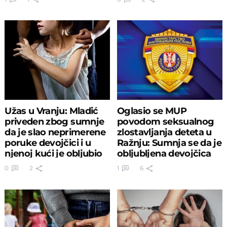
Užas u Vranju: Mladić
Oglasio se MUP
priveden zbog sumnje
povodom seksualnog
da je slao neprimerene
zlostavljanja deteta u
poruke devojčici i u
Ražnju: Sumnja se da je
njenoj kući je obljubio
obljubljena devojčica
(9)
0
2
1
6