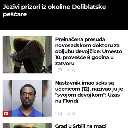
Jezivi prizori iz okoline Deliblatske
peščare
Preinačena presuda
novosadskom doktoru za
obljubu devojčice: Umesto
10, provešće 8 godina u
zatvoru
1
0
Nastavnik imao seks sa
učenicom (12), nazivao ju je
"svojom devojkom": Užas
na Floridi
1
2
Grad u Srbiji na mapi