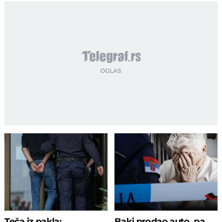
Teča iz pakla:
Baki prodao auto, pa