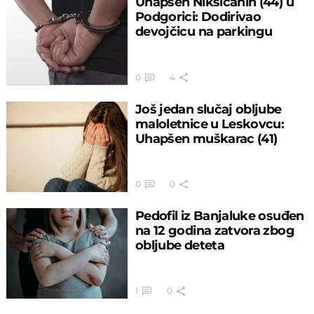
Uhapšen Nikšićanin (44) u
Podgorici: Dodirivao
devojčicu na parkingu
0
4
Još jedan slučaj obljube
maloletnice u Leskovcu:
Uhapšen muškarac (41)
0
0
Pedofil iz Banjaluke osuđen
na 12 godina zatvora zbog
obljube deteta
1
0