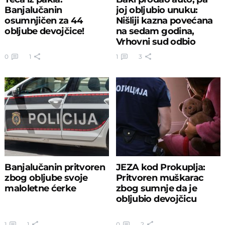
Banjalučanin
joj obljubio unuku:
osumnjičen za 44
Nišliji kazna povećana
obljube devojčice!
na sedam godina,
Vrhovni sud odbio
žalbu
0
1
1
3
Banjalučanin pritvoren
JEZA kod Prokuplja:
zbog obljube svoje
Pritvoren muškarac
maloletne ćerke
zbog sumnje da je
obljubio devojčicu
1
1
0
2