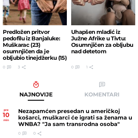
Predložen pritvor
Uhapšen mladić iz
pedofilu iz Banjaluke:
Južne Afrike u Tivtu:
Muškarac (23)
Osumnjičen za obljubu
osumnjičen da je
nad detetom
obljubio tinejdžerku (15)
0
3
0
1
NAJNOVIJE
KOMENTARI
Nezapamćen presedan u američkoj
pre
10
košarci, muškarci će igrati sa ženama u
min
WNBA? "Ja sam transrodna osoba"
0
0