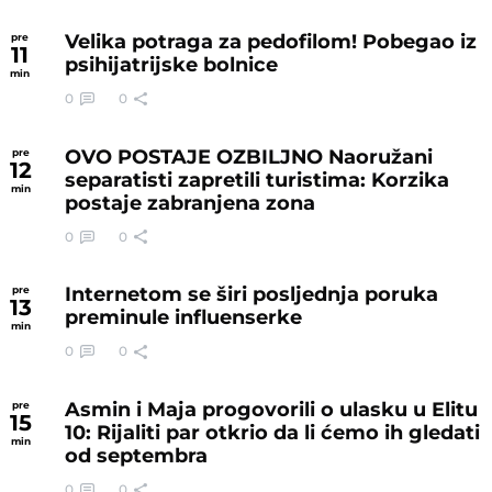
Velika potraga za pedofilom! Pobegao iz
pre
11
psihijatrijske bolnice
min
0
0
OVO POSTAJE OZBILJNO Naoružani
pre
12
separatisti zapretili turistima: Korzika
min
postaje zabranjena zona
0
0
Internetom se širi posljednja poruka
pre
13
preminule influenserke
min
0
0
Asmin i Maja progovorili o ulasku u Elitu
pre
15
10: Rijaliti par otkrio da li ćemo ih gledati
min
od septembra
0
0