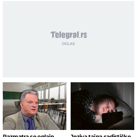
Razmatra se onlajn
Jeziva tajna sadističke