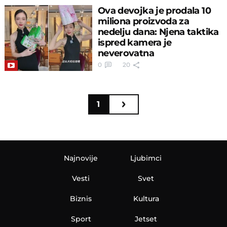
Ova devojka je prodala 10
miliona proizvoda za
nedelju dana: Njena taktika
ispred kamera je
neverovatna
0
20
1
Najnovije
Ljubimci
Vesti
Svet
Biznis
Kultura
Sport
Jetset