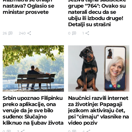
nastava? Oglasio se
grupe "764": Ovako su
ministar prosvete
naterali decu da se
ubiju ili izbodu druge!
Detalji su strašni
26
240
0
1
Srbin upoznao Filipinku
Naučnici razvili internet
preko aplikacije, ona
za životinje: Papagaji
veruje da je sve bilo
jezikom aktiviraju čet,
suđeno: Slučajno
psi "cimaju" vlasnike na
kliknuo na ljubav života
video poziv
0
3
0
4