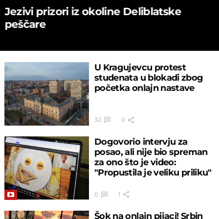
Jezivi prizori iz okoline Deliblatske
peščare
U Kragujevcu protest
studenata u blokadi zbog
početka onlajn nastave
32
0
Dogovorio intervju za
posao, ali nije bio spreman
za ono što je video:
"Propustila je veliku priliku"
0
1
Šok na onlajn pijaci! Srbin