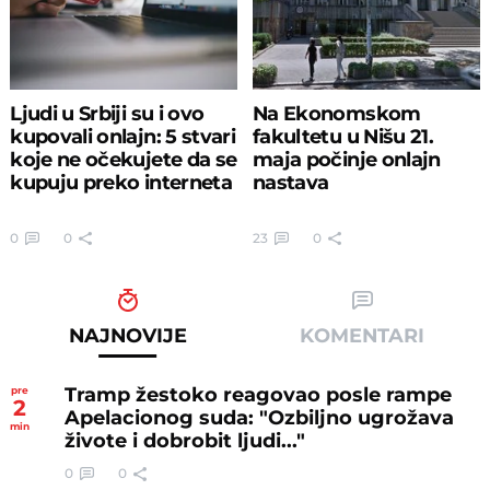
Ljudi u Srbiji su i ovo
Na Ekonomskom
kupovali onlajn: 5 stvari
fakultetu u Nišu 21.
koje ne očekujete da se
maja počinje onlajn
kupuju preko interneta
nastava
0
0
23
0
NAJNOVIJE
KOMENTARI
Tramp žestoko reagovao posle rampe
pre
2
Apelacionog suda: "Ozbiljno ugrožava
min
živote i dobrobit ljudi..."
0
0