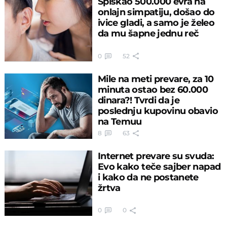
Spiskao 500.000 evra na
onlajn simpatiju, došao do
ivice gladi, a samo je želeo
da mu šapne jednu reč
0
52
Mile na meti prevare, za 10
minuta ostao bez 60.000
dinara?! Tvrdi da je
poslednju kupovinu obavio
na Temuu
8
63
Internet prevare su svuda:
Evo kako teče sajber napad
i kako da ne postanete
žrtva
0
0