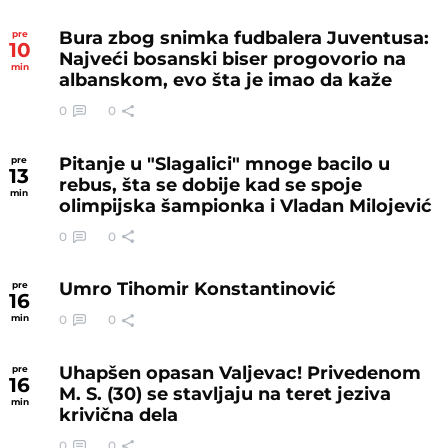
Bura zbog snimka fudbalera Juventusa:
pre
10
Najveći bosanski biser progovorio na
min
albanskom, evo šta je imao da kaže
0
0
Pitanje u "Slagalici" mnoge bacilo u
pre
13
rebus, šta se dobije kad se spoje
min
olimpijska šampionka i Vladan Milojević
0
0
Umro Tihomir Konstantinović
pre
16
0
0
min
Uhapšen opasan Valjevac! Privedenom
pre
16
M. S. (30) se stavljaju na teret jeziva
min
krivična dela
0
0