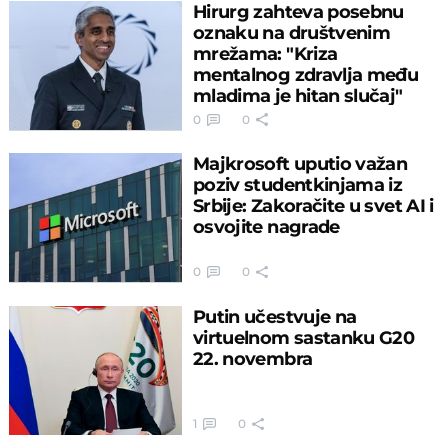
Hirurg zahteva posebnu
oznaku na društvenim
mrežama: "Kriza
mentalnog zdravlja među
mladima je hitan slučaj"
0
0
Majkrosoft uputio važan
poziv studentkinjama iz
Srbije: Zakoračite u svet AI i
osvojite nagrade
0
0
Putin učestvuje na
virtuelnom sastanku G20
22. novembra
1
0