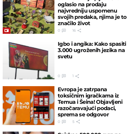
oglasio na prodaju
najvredniju uspomenu
svojih predaka, njima je to
značilo život
0
16
Igbo i angika: Kako spasiti
3.000 ugroženih jezika na
svetu
0
1
Evropa je zatrpana
toksičnim igračkama iz
Temua i Šeina! Objavljeni
razočaravajući podaci,
sprema se odgovor
0
5