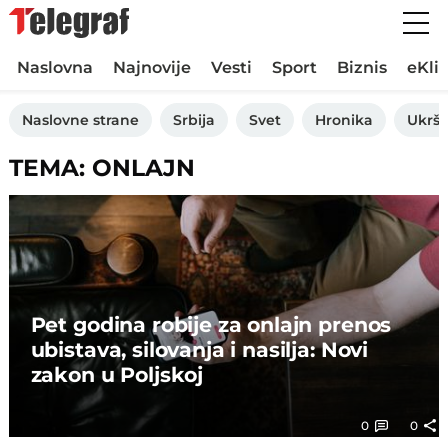
Naslovna
Najnovije
Vesti
Sport
Biznis
eKli
Naslovne strane
Srbija
Svet
Hronika
Ukršt
TEMA: ONLAJN
Pet godina robije za onlajn prenos
ubistava, silovanja i nasilja: Novi
zakon u Poljskoj
0
0