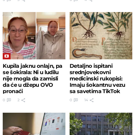
Kupila jaknu onlajn, pa
Detaljno ispitani
se šokirala: Ni u ludilu
srednjovekovni
nije mogla da zamisli
medicinski rukopisi:
da će u džepu OVO
Imaju šokantnu vezu
pronaći
sa savetima TikTok
influensera
0
2
0
14