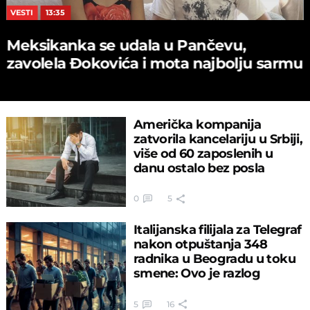
VESTI
13:35
Meksikanka se udala u Pančevu,
zavolela Đokovića i mota najbolju sarmu
Američka kompanija
zatvorila kancelariju u Srbiji,
više od 60 zaposlenih u
danu ostalo bez posla
0
5
Italijanska filijala za Telegraf
nakon otpuštanja 348
radnika u Beogradu u toku
smene: Ovo je razlog
5
16