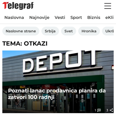
Naslovna
Najnovije
Vesti
Sport
Biznis
eKli
Naslovne strane
Srbija
Svet
Hronika
Ukršt
TEMA: OTKAZI
Poznati lanac prodavnica planira da
zatvori 100 radnji
1
3