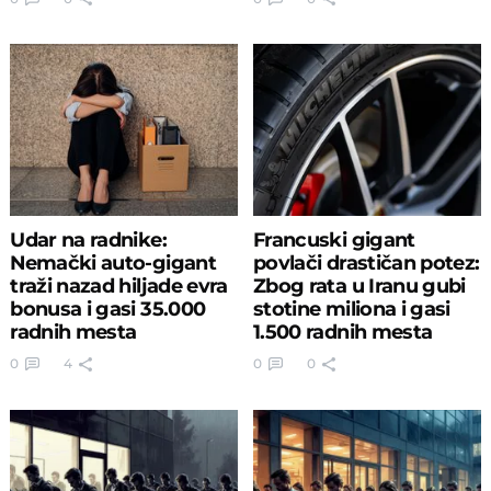
Udar na radnike:
Francuski gigant
Nemački auto-gigant
povlači drastičan potez:
traži nazad hiljade evra
Zbog rata u Iranu gubi
bonusa i gasi 35.000
stotine miliona i gasi
radnih mesta
1.500 radnih mesta
0
4
0
0