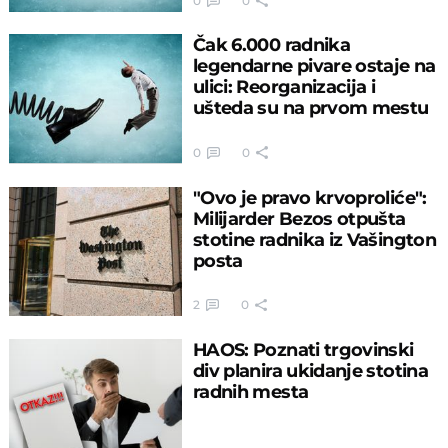
0
0
Čak 6.000 radnika
legendarne pivare ostaje na
ulici: Reorganizacija i
ušteda su na prvom mestu
0
0
"Ovo je pravo krvoproliće":
Milijarder Bezos otpušta
stotine radnika iz Vašington
posta
2
0
HAOS: Poznati trgovinski
div planira ukidanje stotina
radnih mesta