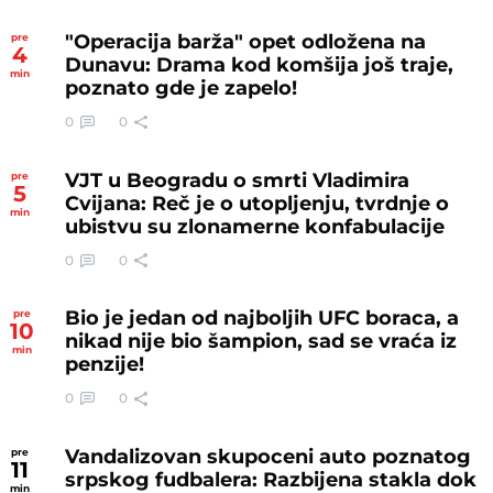
"Operacija barža" opet odložena na
pre
4
Dunavu: Drama kod komšija još traje,
min
poznato gde je zapelo!
0
0
VJT u Beogradu o smrti Vladimira
pre
5
Cvijana: Reč je o utopljenju, tvrdnje o
min
ubistvu su zlonamerne konfabulacije
0
0
Bio je jedan od najboljih UFC boraca, a
pre
10
nikad nije bio šampion, sad se vraća iz
min
penzije!
0
0
Vandalizovan skupoceni auto poznatog
pre
11
srpskog fudbalera: Razbijena stakla dok
min