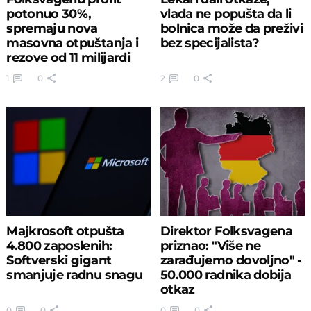
potonuo 30%,
vlada ne popušta da li
spremaju nova
bolnica može da preživi
masovna otpuštanja i
bez specijalista?
rezove od 11 milijardi
evra
1
0
2
0
Majkrosoft otpušta
Direktor Folksvagena
4.800 zaposlenih:
priznao: "Više ne
Softverski gigant
zarađujemo dovoljno" -
smanjuje radnu snagu
50.000 radnika dobija
otkaz
0
0
0
0