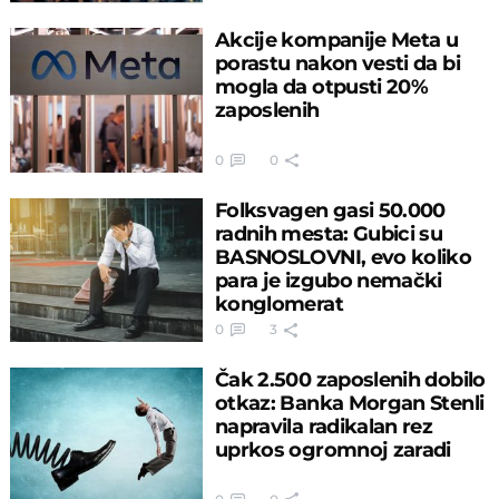
Akcije kompanije Meta u
porastu nakon vesti da bi
mogla da otpusti 20%
zaposlenih
0
0
Folksvagen gasi 50.000
radnih mesta: Gubici su
BASNOSLOVNI, evo koliko
para je izgubo nemački
konglomerat
0
3
Čak 2.500 zaposlenih dobilo
otkaz: Banka Morgan Stenli
napravila radikalan rez
uprkos ogromnoj zaradi