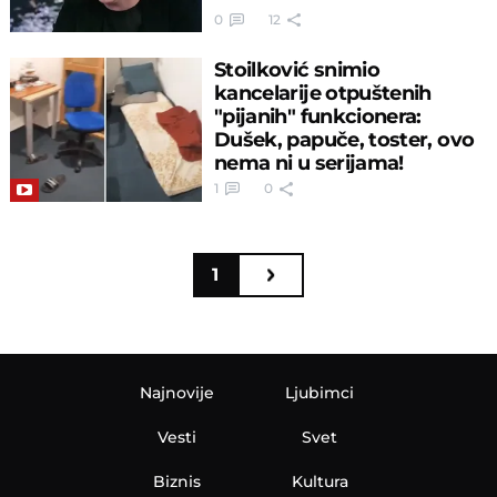
0
12
Stoilković snimio
kancelarije otpuštenih
"pijanih" funkcionera:
Dušek, papuče, toster, ovo
nema ni u serijama!
1
0
1
Najnovije
Ljubimci
Vesti
Svet
Biznis
Kultura