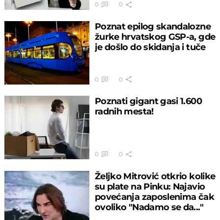
0
0
Poznat epilog skandalozne
žurke hrvatskog GSP-a, gde
je došlo do skidanja i tuče
0
0
Poznati gigant gasi 1.600
radnih mesta!
0
0
Željko Mitrović otkrio kolike
su plate na Pinku: Najavio
povećanja zaposlenima čak
ovoliko "Nadamo se da..."