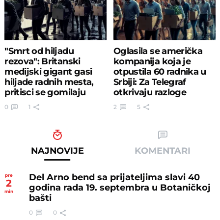
"Smrt od hiljadu
Oglasila se američka
rezova": Britanski
kompanija koja je
medijski gigant gasi
otpustila 60 radnika u
hiljade radnih mesta,
Srbiji: Za Telegraf
pritisci se gomilaju
otkrivaju razloge
0
1
2
5
NAJNOVIJE
KOMENTARI
Del Arno bend sa prijateljima slavi 40
pre
2
godina rada 19. septembra u Botaničkoj
min
bašti
0
0