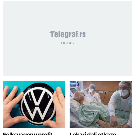
Folksvagenu profit
Lekari dali otkaze,