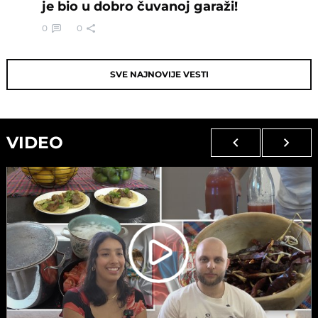
je bio u dobro čuvanoj garaži!
0
0
SVE NAJNOVIJE VESTI
VIDEO