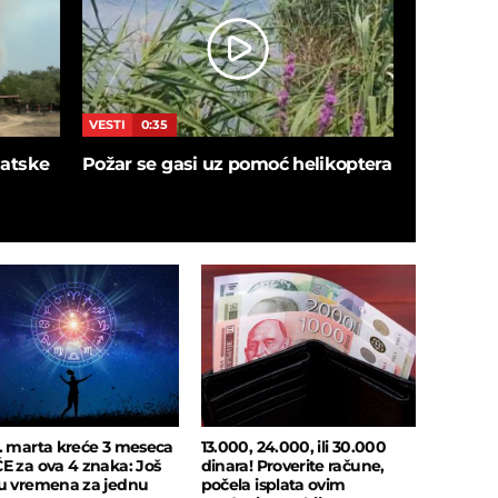
VESTI
0:35
VESTI
5:4
blatske
Požar se gasi uz pomoć helikoptera
SNIMAK I
ušao u de
sačekalo
insekata!
. marta kreće 3 meseca
13.000, 24.000, ili 30.000
E za ova 4 znaka: Još
dinara! Proverite račune,
u vremena za jednu
počela isplata ovim