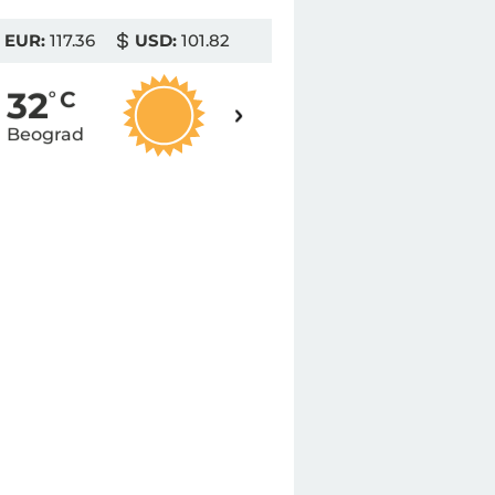
EUR:
117.36
USD:
101.82
32
32
o
C
o
C
Beograd
Novi Sad