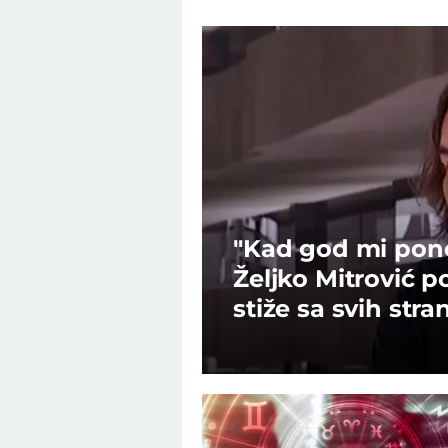
"Kad god mi pone
Željko Mitrović p
stiže sa svih stra