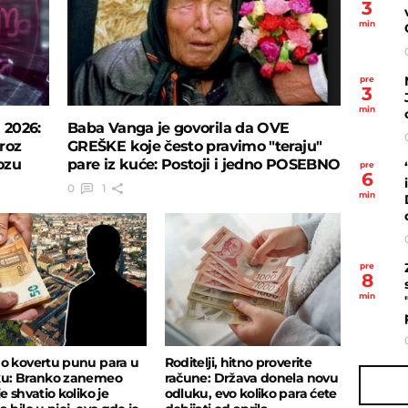
3
min
pre
3
min
 2026:
Baba Vanga je govorila da OVE
roz
GREŠKE koje često pravimo "teraju"
ozu
pare iz kuće: Postoji i jedno POSEBNO
pre
6
MESTO
0
1
min
pre
8
min
o kovertu punu para u
Roditelji, hitno proverite
u: Branko zanemeo
račune: Država donela novu
e shvatio koliko je
odluku, evo koliko para ćete