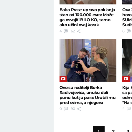
Baka Prase upravo poklanja
Ova 
stan od 100.000 evra: Može
horo
ga osvojiti BILO KO, samo
SUMU
ako učini ovaj korak
Sudb
4
62
0
Ovo su roditelji Borka
Kija
Radivojevića, unuku dali
sa p
punu kutiju para: Uručili mu
odma
pred svima, a njegova
"Na 
reakcija...
0
90
4
1
2
3