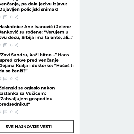
venčanja, pa dala jezivu izjavu:
Objavljen policijski snimak!
0
0
Naslednice Ane Ivanović i Jelene
Janković su rođene: "Verujem u
ovu decu, Srbija ima talente, ali..."
0
0
“Zovi Sandru, kaži hitno…” Haos
ispred crkve pred venčanje
Dejana Kralja i doktorke: “Hoćeš ti
da se ženiš?”
0
0
Zelenski se oglasio nakon
sastanka sa Vučićem:
"Zahvaljujem gospodinu
predsedniku!"
0
0
SVE NAJNOVIJE VESTI