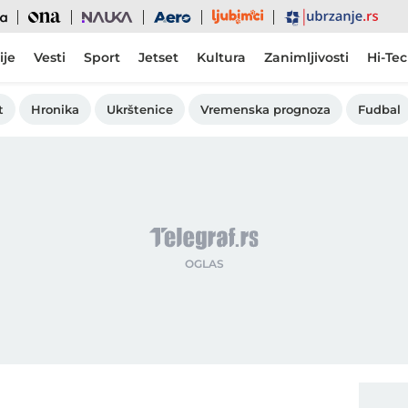
Ljubimci
Ona
Nauka
Aero
Ubrzanje
ije
Vesti
Sport
Jetset
Kultura
Zanimljivosti
Hi-Te
t
Hronika
Ukrštenice
Vremenska prognoza
Fudbal