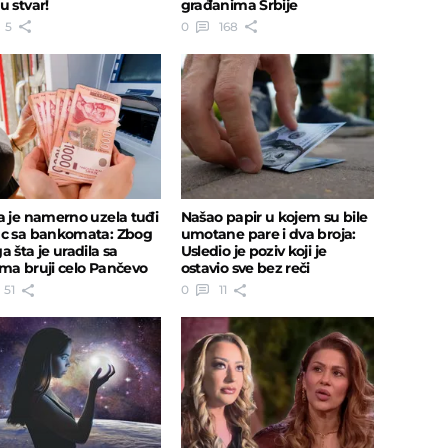
u stvar!
građanima Srbije
5
0
168
a je namerno uzela tuđi
Našao papir u kojem su bile
c sa bankomata: Zbog
umotane pare i dva broja:
 šta je uradila sa
Usledio je poziv koji je
ma bruji celo Pančevo
ostavio sve bez reči
51
0
11