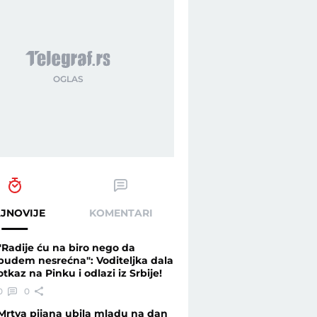
JNOVIJE
KOMENTARI
"Radije ću na biro nego da
budem nesrećna": Voditeljka dala
otkaz na Pinku i odlazi iz Srbije!
0
0
Mrtva pijana ubila mladu na dan