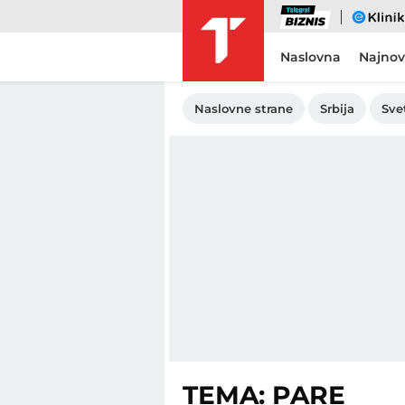
Biznis
eKlinika
Naslovna
Najnov
Naslovne strane
Srbija
Sve
TEMA: PARE