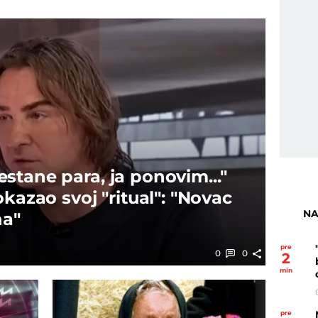
stane para, ja ponovim..."
okazao svoj "ritual": "Novac
NA
na"
pre
0
0
2
min
pre