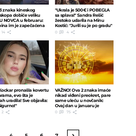
3 znaka kineskog
"Ukrala je 500€ i POBEGLA
skopa dobiće veliku
sa splava!" Sandra Rešić
 NOVCA u februaru:
žestoko udarila na Minu
ina im je zapečaćena
Kostić: "Jurili su je po gradu"
14
0
4
 Kockar pronašla kovertu
VAŽNO! Ova 2 znaka imaće
arama, evo šta je
nikad viđeni preokret, pare
h uradila! Sve objavila:
same uleću u novčanik:
sigurno!"
Ovaj dan u januaru je
najvažniji
2
0
75
4
5
6
7