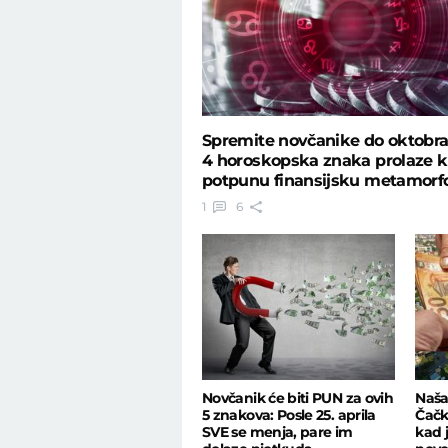
Spremite novčanike do oktobra
4 horoskopska znaka prolaze k
potpunu finansijsku metamorf
1
6
Novčanik će biti PUN za ovih
Naša
5 znakova: Posle 25. aprila
Čačk
SVE se menja, pare im
kad j