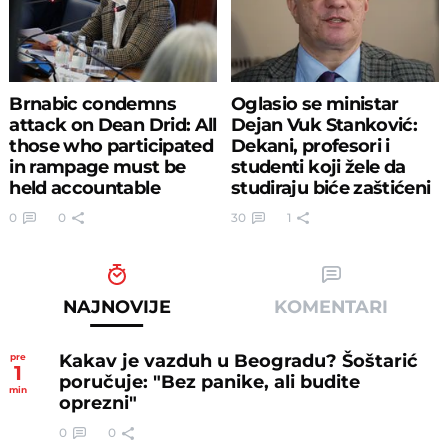
Brnabic condemns
Oglasio se ministar
attack on Dean Drid: All
Dejan Vuk Stanković:
those who participated
Dekani, profesori i
in rampage must be
studenti koji žele da
held accountable
studiraju biće zaštićeni
0
0
30
1
NAJNOVIJE
KOMENTARI
Kakav je vazduh u Beogradu? Šoštarić
pre
1
poručuje: "Bez panike, ali budite
min
oprezni"
0
0