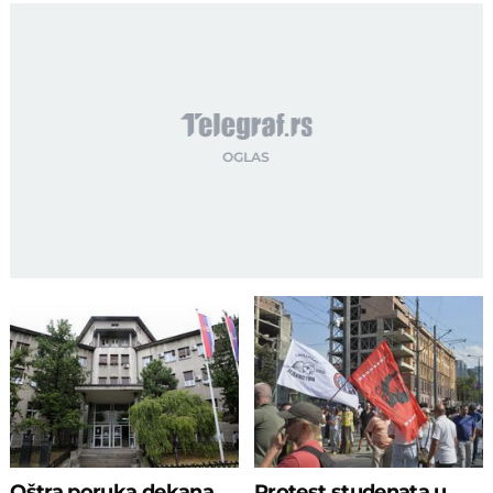
Oštra poruka dekana
Protest studenata u