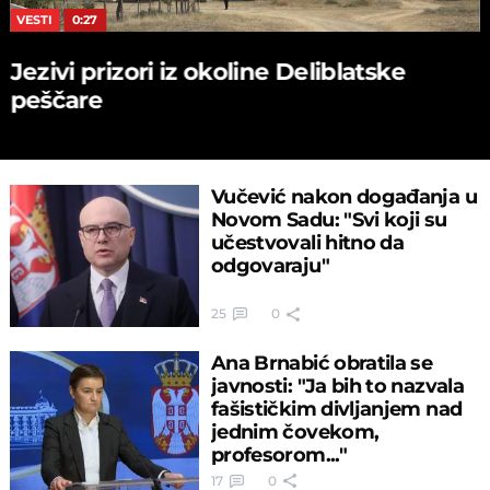
VESTI
0:27
Jezivi prizori iz okoline Deliblatske
peščare
Vučević nakon događanja u
Novom Sadu: "Svi koji su
učestvovali hitno da
odgovaraju"
25
0
Ana Brnabić obratila se
javnosti: "Ja bih to nazvala
fašističkim divljanjem nad
jednim čovekom,
profesorom..."
17
0