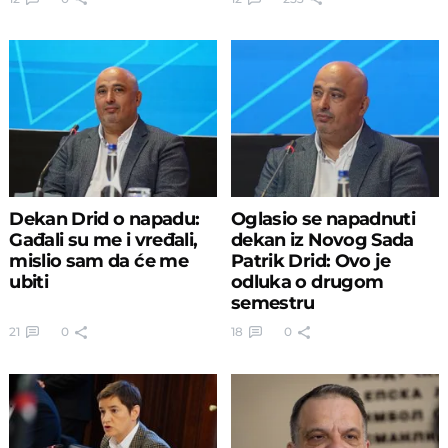
Dekan Drid o napadu:
Oglasio se napadnuti
Gađali su me i vređali,
dekan iz Novog Sada
mislio sam da će me
Patrik Drid: Ovo je
ubiti
odluka o drugom
semestru
21
0
18
0