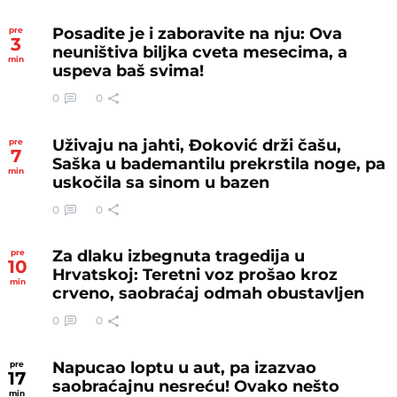
Posadite je i zaboravite na nju: Ova
pre
3
neuništiva biljka cveta mesecima, a
min
uspeva baš svima!
0
0
Uživaju na jahti, Đoković drži čašu,
pre
7
Saška u bademantilu prekrstila noge, pa
min
uskočila sa sinom u bazen
0
0
Za dlaku izbegnuta tragedija u
pre
10
Hrvatskoj: Teretni voz prošao kroz
min
crveno, saobraćaj odmah obustavljen
0
0
Napucao loptu u aut, pa izazvao
pre
17
saobraćajnu nesreću! Ovako nešto
min