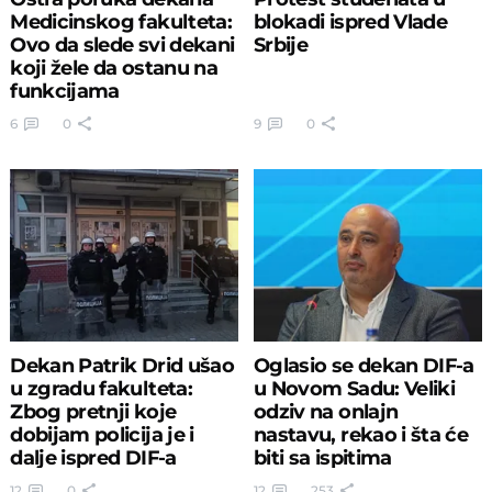
Medicinskog fakulteta:
blokadi ispred Vlade
Ovo da slede svi dekani
Srbije
koji žele da ostanu na
funkcijama
6
0
9
0
Dekan Patrik Drid ušao
Oglasio se dekan DIF-a
u zgradu fakulteta:
u Novom Sadu: Veliki
Zbog pretnji koje
odziv na onlajn
dobijam policija je i
nastavu, rekao i šta će
dalje ispred DIF-a
biti sa ispitima
12
0
12
253