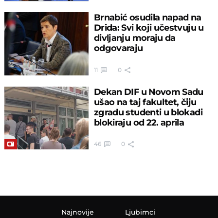
Brnabić osudila napad na
Drida: Svi koji učestvuju u
divljanju moraju da
odgovaraju
11
0
Dekan DIF u Novom Sadu
ušao na taj fakultet, čiju
zgradu studenti u blokadi
blokiraju od 22. aprila
46
0
Najnovije
Ljubimci