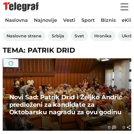
Naslovna
Najnovije
Vesti
Sport
Biznis
eKli
Naslovne strane
Srbija
Svet
Hronika
Ukršt
TEMA: PATRIK DRID
Novi Sad: Patrik Drid i Željko Andrić
predloženi za kandidate za
Oktobarsku nagradu za ovu godinu
0
0