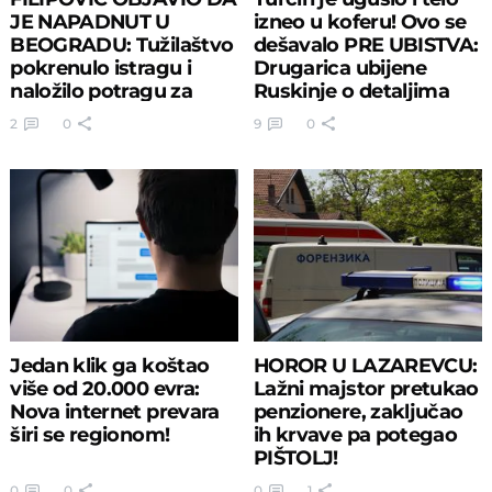
JE NAPADNUT U
izneo u koferu! Ovo se
BEOGRADU: Tužilaštvo
dešavalo PRE UBISTVA:
pokrenulo istragu i
Drugarica ubijene
naložilo potragu za
Ruskinje o detaljima
napadačima
2
0
9
0
Jedan klik ga koštao
HOROR U LAZAREVCU:
više od 20.000 evra:
Lažni majstor pretukao
Nova internet prevara
penzionere, zaključao
širi se regionom!
ih krvave pa potegao
PIŠTOLJ!
0
0
0
1