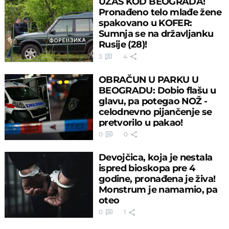
UŽAS KOD BEOGRADA!
Pronađeno telo mlađe žene
spakovano u KOFER:
Sumnja se na državljanku
Rusije (28)!
3
4
OBRAČUN U PARKU U
BEOGRADU: Dobio flašu u
glavu, pa potegao NOŽ -
celodnevno pijančenje se
pretvorilo u pakao!
0
0
Devojčica, koja je nestala
ispred bioskopa pre 4
godine, pronađena je živa!
Monstrum je namamio, pa
oteo
0
1