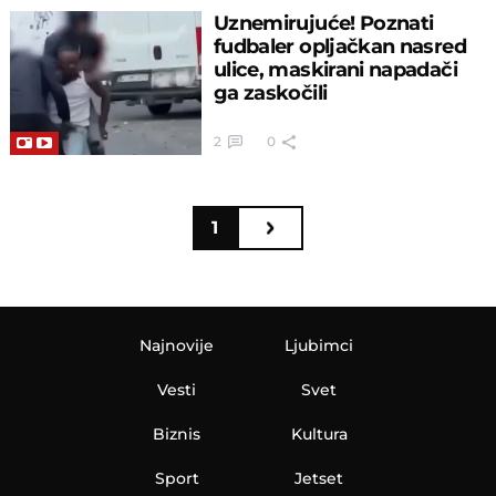
Uznemirujuće! Poznati
fudbaler opljačkan nasred
ulice, maskirani napadači
ga zaskočili
2
0
1
Najnovije
Ljubimci
Vesti
Svet
Biznis
Kultura
Sport
Jetset