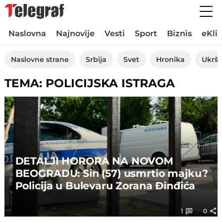
Naslovna
Najnovije
Vesti
Sport
Biznis
eKli
Naslovne strane
Srbija
Svet
Hronika
Ukršt
TEMA: POLICIJSKA ISTRAGA
DETALJI HORORA NA NOVOM
BEOGRADU: Sin (57) usmrtio majku?
Policija u Bulevaru Zorana Đinđića
1
0