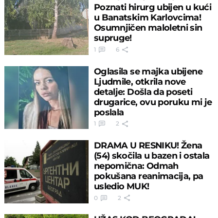
Poznati hirurg ubijen u kući
u Banatskim Karlovcima!
Osumnjičen maloletni sin
supruge!
1
6
Oglasila se majka ubijene
Ljudmile, otkrila nove
detalje: Došla da poseti
drugarice, ovu poruku mi je
poslala
1
2
DRAMA U RESNIKU! Žena
(54) skočila u bazen i ostala
nepomična: Odmah
pokušana reanimacija, pa
usledio MUK!
0
2