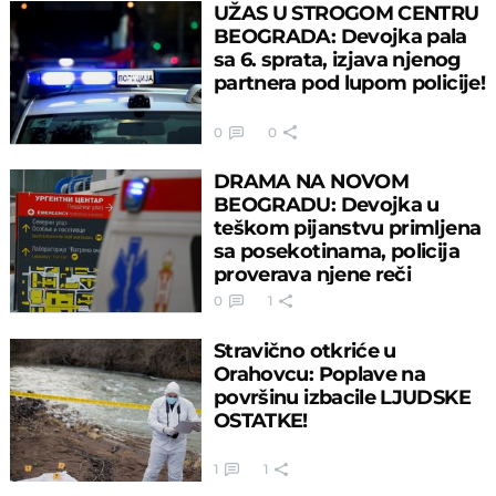
UŽAS U STROGOM CENTRU
BEOGRADA: Devojka pala
sa 6. sprata, izjava njenog
partnera pod lupom policije!
0
0
DRAMA NA NOVOM
BEOGRADU: Devojka u
teškom pijanstvu primljena
sa posekotinama, policija
proverava njene reči
0
1
Stravično otkriće u
Orahovcu: Poplave na
površinu izbacile LJUDSKE
OSTATKE!
1
1