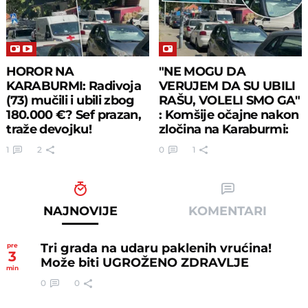
HOROR NA
"NE MOGU DA
KARABURMI: Radivoja
VERUJEM DA SU UBILI
(73) mučili i ubili zbog
RAŠU, VOLELI SMO GA"
180.000 €? Sef prazan,
: Komšije očajne nakon
traže devojku!
zločina na Karaburmi:
Bio je divan
1
2
0
1
NAJNOVIJE
KOMENTARI
Tri grada na udaru paklenih vrućina!
pre
3
Može biti UGROŽENO ZDRAVLJE
min
0
0