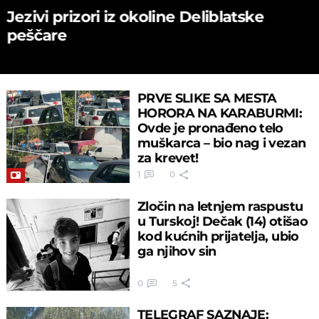
Jezivi prizori iz okoline Deliblatske
peščare
PRVE SLIKE SA MESTA
HORORA NA KARABURMI:
Ovde je pronađeno telo
muškarca – bio nag i vezan
za krevet!
1
0
Zločin na letnjem raspustu
u Turskoj! Dečak (14) otišao
kod kućnih prijatelja, ubio
ga njihov sin
0
5
TELEGRAF SAZNAJE: