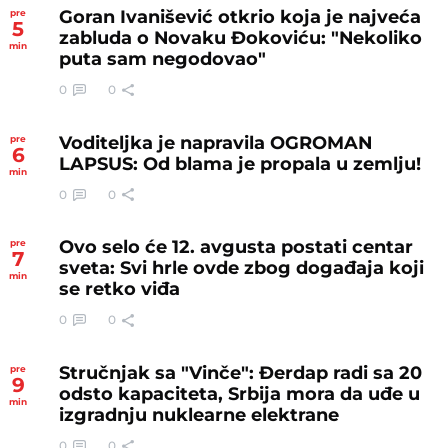
Goran Ivanišević otkrio koja je najveća
pre
5
zabluda o Novaku Đokoviću: "Nekoliko
min
puta sam negodovao"
0
0
Voditeljka je napravila OGROMAN
pre
6
LAPSUS: Od blama je propala u zemlju!
min
0
0
Ovo selo će 12. avgusta postati centar
pre
7
sveta: Svi hrle ovde zbog događaja koji
min
se retko viđa
0
0
Stručnjak sa "Vinče": Đerdap radi sa 20
pre
9
odsto kapaciteta, Srbija mora da uđe u
min
izgradnju nuklearne elektrane
0
0