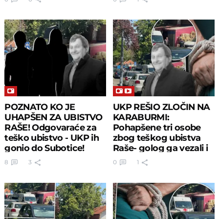
POZNATO KO JE
UKP REŠIO ZLOČIN NA
UHAPŠEN ZA UBISTVO
KARABURMI:
RAŠE! Odgovaraće za
Pohapšene tri osobe
teško ubistvo - UKP ih
zbog teškog ubistva
gonio do Subotice!
Raše- golog ga vezali i
mučili do smrti
8
3
0
1