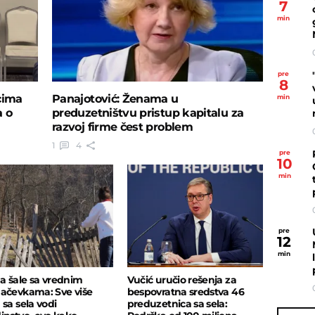
7
min
pre
8
cima
Panajotović: Ženama u
min
a o
preduzetništvu pristup kapitalu za
razvoj firme čest problem
1
4
pre
10
min
pre
12
min
 šale sa vrednim
Vučić uručio rešenja za
ačevkama: Sve više
bespovratna sredstva 46
 sa sela vodi
preduzetnica sa sela: