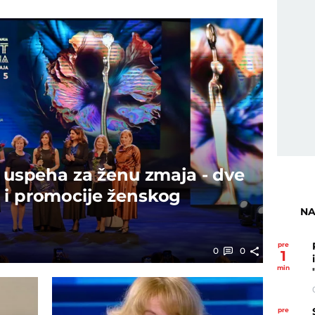
t uspeha za ženu zmaja - dve
 i promocije ženskog
NA
pre
0
0
1
min
pre