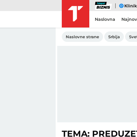
Biznis
eKlinika
Naslovna
Najnov
Naslovne strane
Srbija
Sve
TEMA: PREDUZE