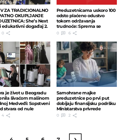
IV ZA TRADICIONALNO
Preduzetnicama uskoro 100
PATNO OKUPLJANJE
odsto plaćeno odustvo
UZETNICA: She’s Next
tokom održavanja
ki edukativni događaj 2.
trudnoće: Sprema se
embra
izmena Zakona
0
0
6
era je život u Beogradu
Samohrane majke
nila šivaćom mašinom
preduzetnice po prvi put
dnoj Medveđi: Sopstveni
dobijaju finansijsku podršku
d stvara od nule
Ministarstva privrede
4
0
2
4
5
6
7