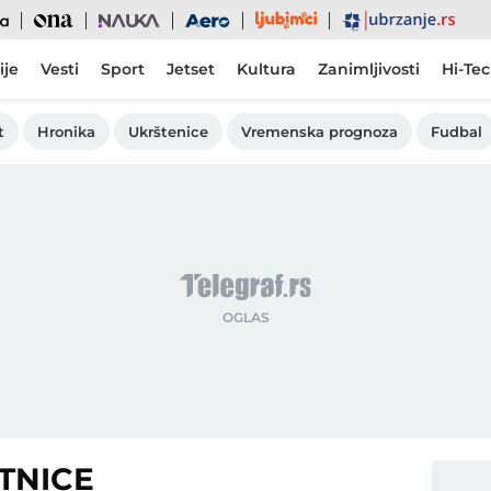
Ljubimci
Ona
Nauka
Aero
Ubrzanje
ije
Vesti
Sport
Jetset
Kultura
Zanimljivosti
Hi-Te
t
Hronika
Ukrštenice
Vremenska prognoza
Fudbal
TNICE