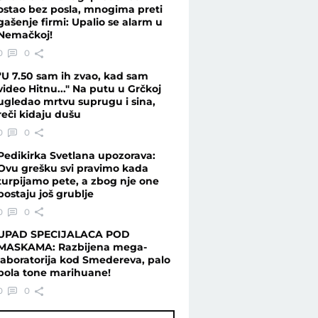
ostao bez posla, mnogima preti
gašenje firmi: Upalio se alarm u
Nemačkoj!
0
0
"U 7.50 sam ih zvao, kad sam
video Hitnu..." Na putu u Grčkoj
ugledao mrtvu suprugu i sina,
reči kidaju dušu
0
0
Pedikirka Svetlana upozorava:
Ovu grešku svi pravimo kada
turpijamo pete, a zbog nje one
postaju još grublje
0
0
UPAD SPECIJALACA POD
MASKAMA: Razbijena mega-
laboratorija kod Smedereva, palo
pola tone marihuane!
0
0