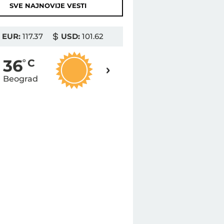
SVE NAJNOVIJE VESTI
EUR:
117.37
USD:
101.62
37
36
o
C
o
C
Beograd
Novi Sad