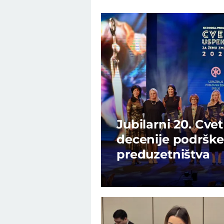
Jubilarni 20. Cve
decenije podrške
preduzetništva