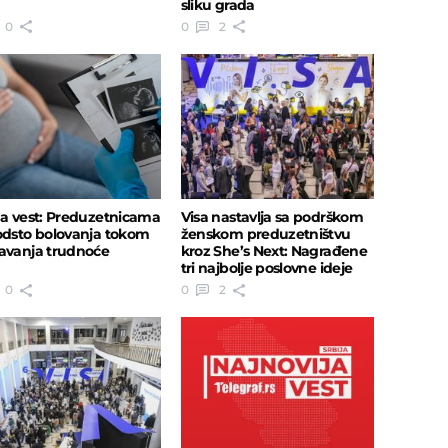
sliku grada
0
0
2
na vest: Preduzetnicama
Visa nastavlja sa podrškom
odsto bolovanja tokom
ženskom preduzetništvu
avanja trudnoće
kroz She’s Next: Nagrađene
tri najbolje poslovne ideje
0
0
2