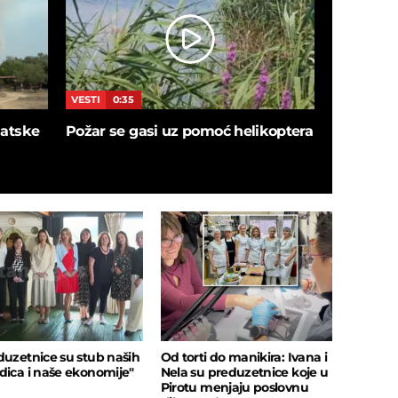
VESTI
0:35
VESTI
0:4
blatske
Požar se gasi uz pomoć helikoptera
Pogledaj
provode 
Dunav JO
duzetnice su stub naših
Od torti do manikira: Ivana i
dica i naše ekonomije"
Nela su preduzetnice koje u
Pirotu menjaju poslovnu