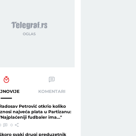
JNOVIJE
KOMENTARI
Radosav Petrović otkrio koliko
iznosi najveća plata u Partizanu:
"Najplaćeniji fudbaler ima..."
0
0
Skoro svaki drugi preduzetnik