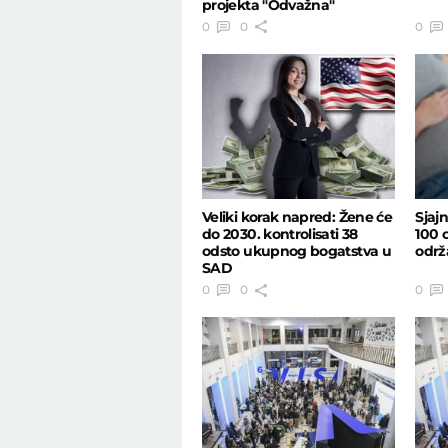
projekta "Odvažna"
0
0
0
Veliki korak napred: Žene će
Sjaj
do 2030. kontrolisati 38
100 
odsto ukupnog bogatstva u
održ
SAD
0
0
0