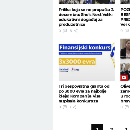
Prilika koja se ne propušta 2.
POZ
decembra: She’s Next Veliki
BES
edukativni događaj za
PRED
preduzetnice
Veli
dec
0
8
0
Tri bespovratna granta od
Oliv
po 3000 evra za najbolje
zame
ideje! Kompanija Visa
u ro
raspisala konkurs za
bren
preduzetnice
0
1
0
1
2
3