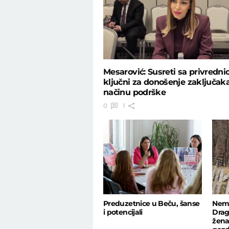
Mesarović: Susreti sa privredni
ključni za donošenje zaključak
načinu podrške
0
1
Preduzetnice u Beču, šanse
Nema
i potencijali
Drag
žena