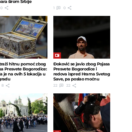
vara širom Srbije
0
1
0
traži hitnu pomoć zbog
Đoković se javio zbog Pojasa
sa Presvete Bogorodice:
Presvete Bogorodice i
a je na ovih 5 lokacija u
redova ispred Hrama Svetog
gradu
Save, pa poslao moćnu
poruku
8
22
22