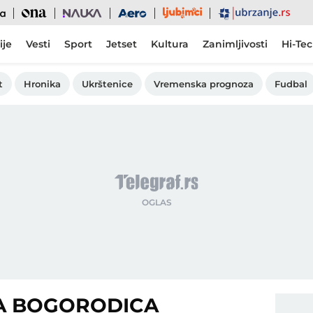
Ljubimci
Ona
Nauka
Aero
Ubrzanje
ije
Vesti
Sport
Jetset
Kultura
Zanimljivosti
Hi-Te
t
Hronika
Ukrštenice
Vremenska prognoza
Fudbal
A BOGORODICA