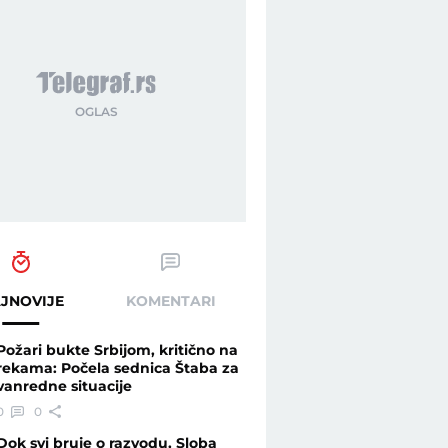
JNOVIJE
KOMENTARI
Požari bukte Srbijom, kritično na
rekama: Počela sednica Štaba za
vanredne situacije
0
0
Dok svi bruje o razvodu, Sloba