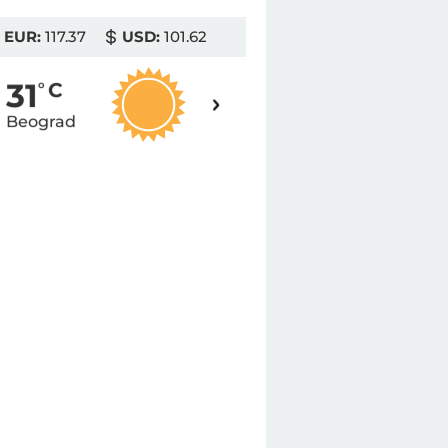
EUR:
117.37
USD:
101.62
31
31
o
C
o
C
Beograd
Novi Sad