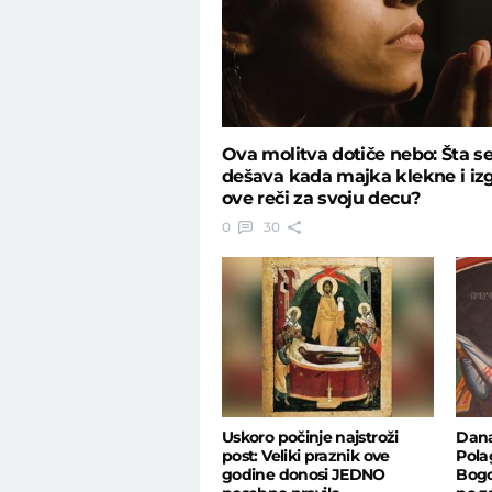
Ova molitva dotiče nebo: Šta s
dešava kada maјka klekne i iz
ove reči za svoјu decu?
0
30
Uskoro počinje najstroži
Dana
post: Veliki praznik ove
Pola
godine donosi JEDNO
Bogo