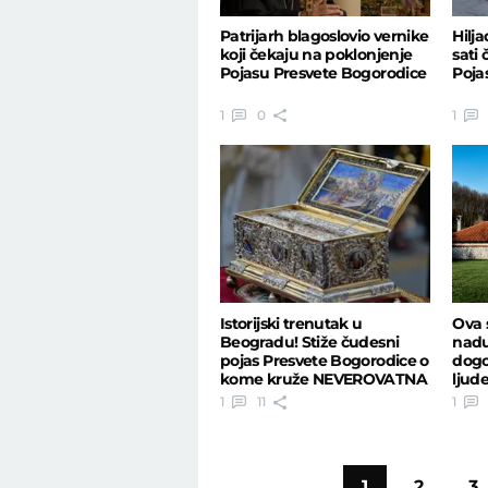
Patrijarh blagoslovio vernike
Hilj
koji čekaju na poklonjenje
sati
Pojasu Presvete Bogorodice
Poja
1
0
1
Istorijski trenutak u
Ova 
Beogradu! Stiže čudesni
nadu
pojas Presvete Bogorodice o
dogod
kome kruže NEVEROVATNA
ljude
svedočanstva
1
11
1
1
2
3