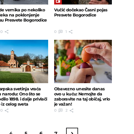
ade vernika po nekoliko
Vučić dočekao Časni pojas
 čeka na poklonjenje
Presvete Bogorodice
su Presvete Bogorodice
0
0
1
srpska svetinja vraća
Obavezno unesite danas
 narodu: Ono što se
ovo u kuću: Nemojte da
ilo 1898. i dalje privlači
zaboravite na taj običaj, vrlo
 iz celog sveta
je važan!
0
0
2
4
5
6
7