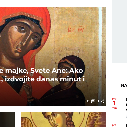
 majke, Svete Ane: Ako
k, izdvojite danas minut i
NA
pre
0
1
1
min
pre