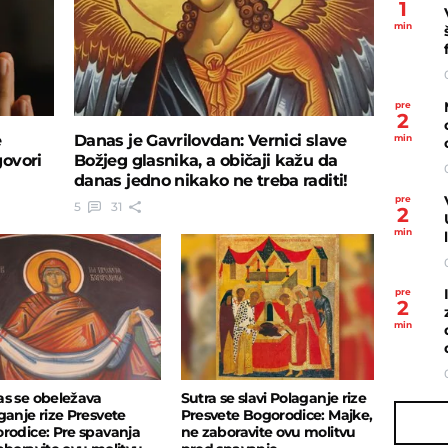
1
min
pre
2
e
Danas je Gavrilovdan: Vernici slave
min
govori
Božjeg glasnika, a običaji kažu da
danas jedno nikako ne treba raditi!
pre
5
31
2
min
pre
2
min
s se obeležava
Sutra se slavi Polaganje rize
ganje rize Presvete
Presvete Bogorodice: Majke,
rodice: Pre spavanja
ne zaboravite ovu molitvu