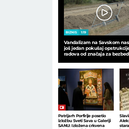
9
BIZNIS
1:19
 u bekstejdžu, ovo nije
Vandalizam na Savskom nas
 programu uživo: Zaratile
јoš јedan pokušaј opstrukciј
ičarke
radova od značaјa za bezbe
građana
Patrijarh Porfirije posetio
Slav
izložbu Sveti Sava u Galeriji
Alek
SANU: Izložena crkvena
star