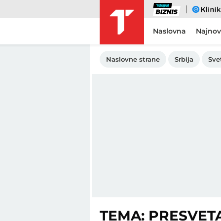
Biznis
eKlinika
Naslovna
Najnov
Naslovne strane
Srbija
Sve
TEMA: PRESVET