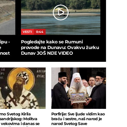
VESTI
0:44
JETSET
0:
ipu -
Pogledajte kako se Rumuni
Obišli s
e
provode na Dunavu: Ovakvu žurku
u redu za
dnost
Dunav JOŠ NIJE VIDEO
nam otkri
imo Svetog Kirila
Porfirije: Sve ljude vidim kao
sandrijskog: Molitva
braću i sestre, naš narod je
a vekovima i danas se
narod Svetog Save