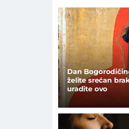
Dan Bogorodičine
želite srećan bra
uradite ovo