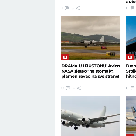
auto
ŠOK
1
3
0
DRAMA U HJUSTONU! Avion
Dram
NASA sleteo "na stomak",
Srbij
plamen sevao na sve strane!
hitn
0
6
0