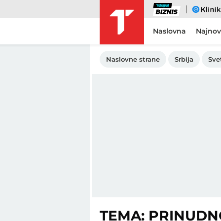
Biznis
eKlinika
Naslovna
Najnov
Naslovne strane
Srbija
Sve
TEMA: PRINUDN