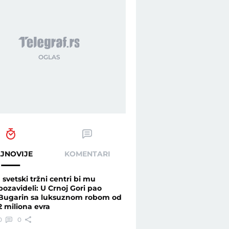
JNOVIJE
KOMENTARI
I svetski tržni centri bi mu
pozavideli: U Crnoj Gori pao
Bugarin sa luksuznom robom od
2 miliona evra
0
0