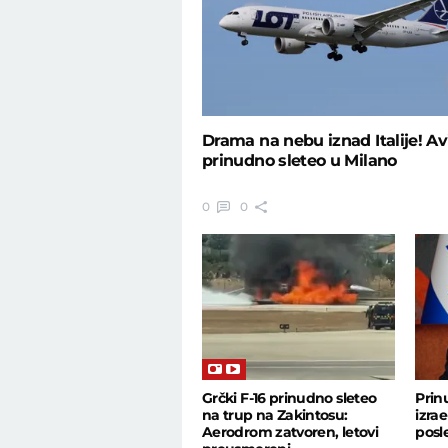
Drama na nebu iznad Italije! Av
prinudno sleteo u Milano
0
0
Grčki F-16 prinudno sleteo
Prin
na trup na Zakintosu:
izra
Aerodrom zatvoren, letovi
posl