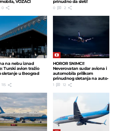
mobila, VOZAČI
prinudno da sleti!
IRANI
0
0
2
a na nebu iznad
HOROR SNIMCI!
e: Turski avion tražio
Neverovatan sudar aviona i
o sletanje u Beograd
automobila prilikom
prinudnog sletanja na auto-
put usred špica!
115
1
12