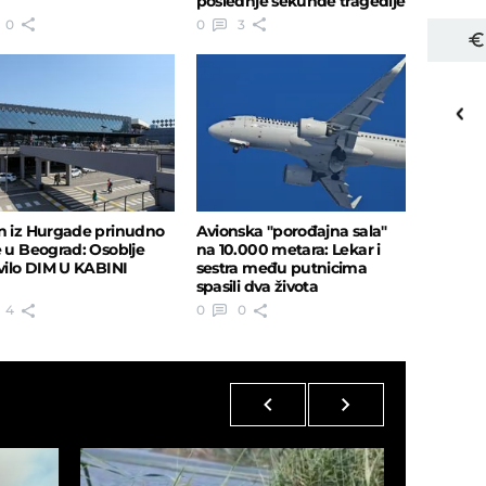
poslednje sekunde tragedije
0
0
3
29
o
C
Priština
n iz Hurgade prinudno
Avionska "porođajna sala"
e u Beograd: Osoblje
na 10.000 metara: Lekar i
avilo DIM U KABINI
sestra među putnicima
spasili dva života
4
0
0