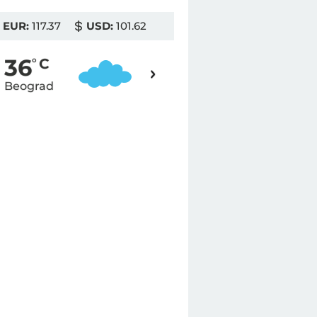
EUR:
117.37
USD:
101.62
37
36
o
C
o
C
Beograd
Novi Sad