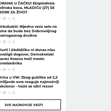
DRAMA U ČAČKU! Eksplodirala
plinska boca, MLADIĆU (27) SE
BORE ZA ŽIVOT
0
0
Krkobabić: Nijedno veće selo ne
sme da bude bez Dobrovoljnog
vatrogasnog društva
0
0
Kurti i Abdidžiku ni danas nisu
postigli dogovor, Demokratski
savez Kosova traži mesto
predsednika
0
0
Kriza u VW: Zbog gubitka od 2,2
milijarde evra reaguje najmoćniji
akcionar - traže se oštri rezovi
0
0
SVE NAJNOVIJE VESTI