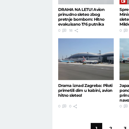
DRAMA NA LETU! Avion
Spre
prinudno sleteo zbog
Mini
pretnje bombom: Hitno
slet
evakuisano 176 putnika
Mild
0
18
0
Drama iznad Zagreba: Piloti
Japa
primetili dim u kabini, avion
pono
hitno sleteo!
prin
navo
0
0
0
1
2
3