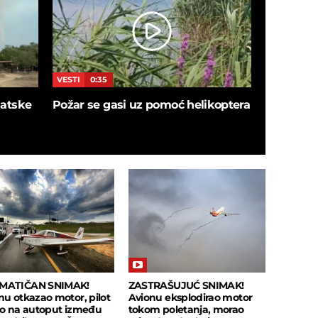
VESTI
0:35
VESTI
5:4
blatske
Požar se gasi uz pomoć helikoptera
SNIMAK I
ušao u de
sačekalo
insekata!
MATIČAN SNIMAK!
ZASTRAŠUJUĆ SNIMAK!
nu otkazao motor, pilot
Avionu eksplodirao motor
eo na autoput između
tokom poletanja, morao