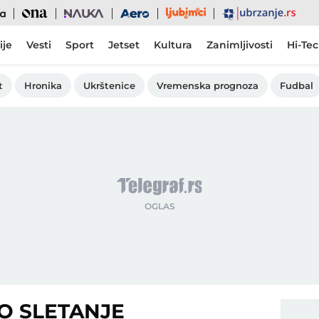
Ljubimci
Ona
Nauka
Aero
Ubrzanje
ije
Vesti
Sport
Jetset
Kultura
Zanimljivosti
Hi-Te
t
Hronika
Ukrštenice
Vremenska prognoza
Fudbal
O SLETANJE