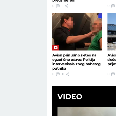
preusmereni
0
1
0
Avion prinudno sleteo na
Avio
egzotično ostrvo: Policija
sleć
intervenisala zbog bahatog
prij
putnika
0
0
0
VIDEO