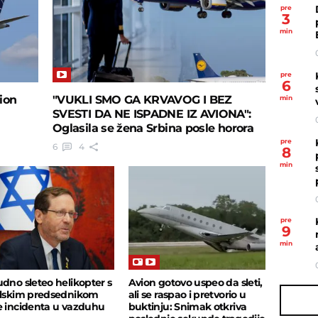
pre
3
min
pre
6
ion
"VUKLI SMO GA KRVAVOG I BEZ
min
SVESTI DA NE ISPADNE IZ AVIONA":
Oglasila se žena Srbina posle horora
na letu
pre
6
4
8
min
pre
9
min
udno sleteo helikopter s
Avion gotovo uspeo da sleti,
elskim predsednikom
ali se raspao i pretvorio u
e incidenta u vazduhu
buktinju: Snimak otkriva