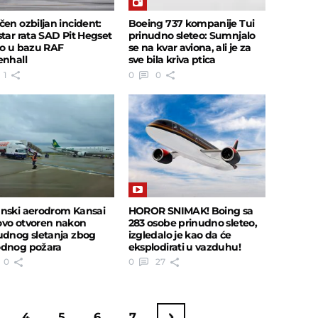
čen ozbiljan incident:
Boeing 737 kompanije Tui
star rata SAD Pit Hegset
prinudno sleteo: Sumnjalo
eo u bazu RAF
se na kvar aviona, ali je za
enhall
sve bila kriva ptica
1
0
0
nski aerodrom Kansai
HOROR SNIMAK! Boing sa
vo otvoren nakon
283 osobe prinudno sleteo,
udnog sletanja zbog
izgledalo je kao da će
dnog požara
eksplodirati u vazduhu!
0
0
27
4
5
6
7