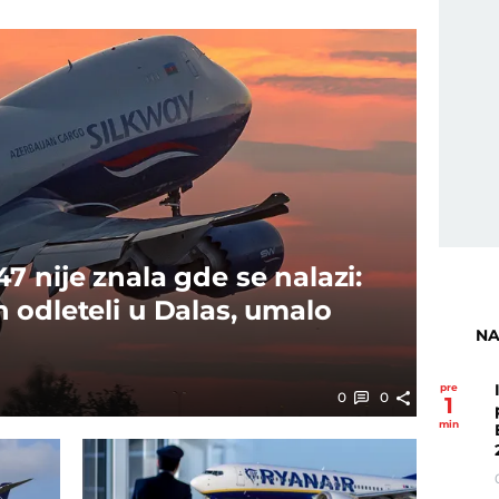
 nije znala gde se nalazi:
 odleteli u Dalas, umalo
NA
pre
0
0
1
min