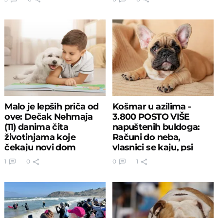
Malo je lepših priča od
Košmar u azilima -
ove: Dečak Nehmaja
3.800 POSTO VIŠE
(11) danima čita
napuštenih buldoga:
životinjama koje
Računi do neba,
čekaju novi dom
vlasnici se kaju, psi
pate
1
0
0
1