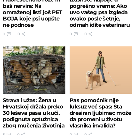
baš nervira: Na
pogrešno vreme: Ako
omraženoj listi još PET
uvo vašeg psa izgleda
BOJA koje psi uopšte
ovako posle šetnje,
ne podnose
odmah idite veterinaru
0
0
0
0
Strava i užas: Žena u
Pas pomoćnik nije
Hrvatskoj držala preko
luksuz već spas: Šta
30 leševa pasa u kući,
dresiran ljubimac može
podignuta optužnica
da promeni u životu
zbog mučenja životinja
vlasnika invalida?
5
0
0
0