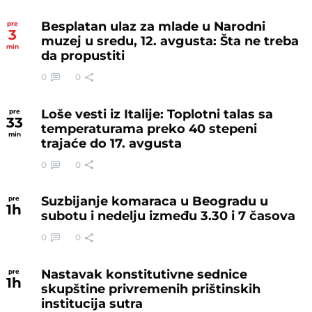
Besplatan ulaz za mlade u Narodni
pre
3
muzej u sredu, 12. avgusta: Šta ne treba
min
da propustiti
0
0
Loše vesti iz Italije: Toplotni talas sa
pre
33
temperaturama preko 40 stepeni
min
trajaće do 17. avgusta
0
0
Suzbijanje komaraca u Beogradu u
pre
1
h
subotu i nedelju između 3.30 i 7 časova
0
0
Nastavak konstitutivne sednice
pre
1
h
skupštine privremenih prištinskih
institucija sutra