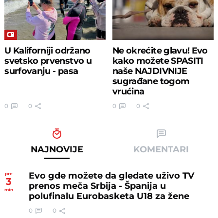
U Kaliforniji održano
Ne okrećite glavu! Evo
svetsko prvenstvo u
kako možete SPASITI
surfovanju - pasa
naše NAJDIVNIJE
sugrađane togom
vrućina
0
0
0
0
NAJNOVIJE
KOMENTARI
Evo gde možete da gledate uživo TV
pre
3
prenos meča Srbija - Španija u
min
polufinalu Eurobasketa U18 za žene
0
0