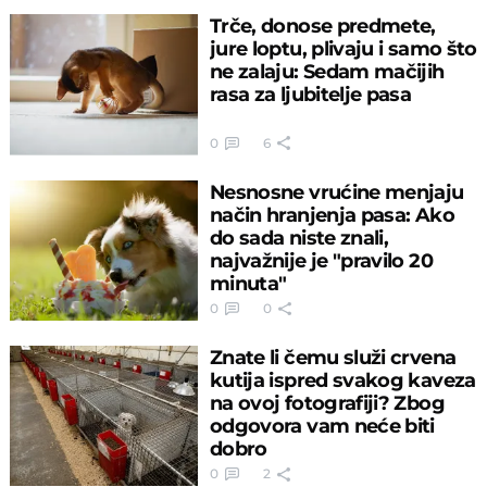
Trče, donose predmete,
jure loptu, plivaju i samo što
ne zalaju: Sedam mačijih
rasa za ljubitelje pasa
0
6
Nesnosne vrućine menjaju
način hranjenja pasa: Ako
do sada niste znali,
najvažnije je "pravilo 20
minuta"
0
0
Znate li čemu služi crvena
kutija ispred svakog kaveza
na ovoj fotografiji? Zbog
odgovora vam neće biti
dobro
0
2