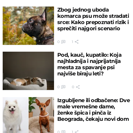
Zbog jednog uboda
komarca psu može stradati
srce: Kako prepoznati rizik i
sprečiti najgori scenario
0
1
Pod, kauč, kupatilo: Koja
najhladnija i najprijatnija
mesta za spavanje psi
najviše biraju leti?
0
0
Izgubljene ili odbačene: Dve
male vremešne dame,
ženke špica i pinča iz
Beograda, čekaju novi dom
0
1