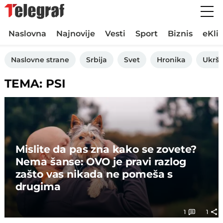
Naslovna
Najnovije
Vesti
Sport
Biznis
eKli
Naslovne strane
Srbija
Svet
Hronika
Ukršt
TEMA: PSI
Mislite da pas zna kako se zovete?
Nema šanse: OVO je pravi razlog
zašto vas nikada ne pomeša s
drugima
1
1