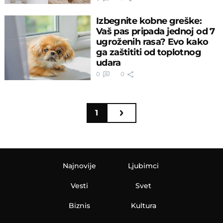
Izbegnite kobne greške:
Vaš pas pripada jednoj od 7
ugroženih rasa? Evo kako
ga zaštititi od toplotnog
udara
0
0
1
Najnovije
Ljubimci
Vesti
Svet
Biznis
Kultura