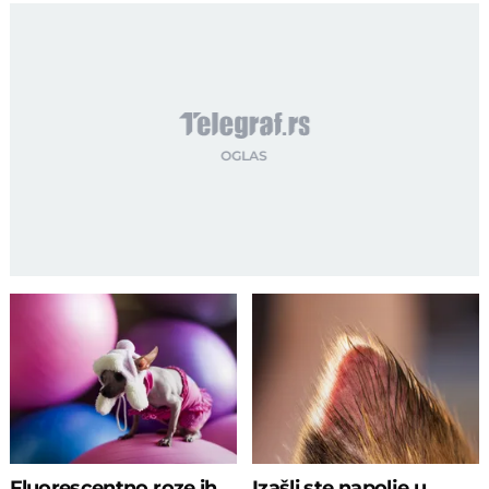
Fluorescentno roze ih
Izašli ste napolje u