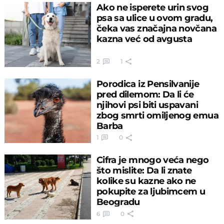
Ako ne isperete urin svog
psa sa ulice u ovom gradu,
čeka vas značajna novčana
kazna već od avgusta
2
1
Porodica iz Pensilvanije
pred dilemom: Da li će
njihovi psi biti uspavani
zbog smrti omiljenog emua
Barba
1
0
Cifra je mnogo veća nego
što mislite: Da li znate
kolike su kazne ako ne
pokupite za ljubimcem u
Beogradu
6
0