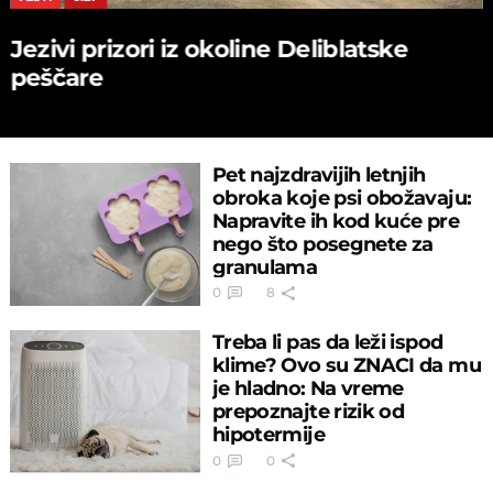
Jezivi prizori iz okoline Deliblatske
peščare
Pet najzdravijih letnjih
obroka koje psi obožavaju:
Napravite ih kod kuće pre
nego što posegnete za
granulama
0
8
Treba li pas da leži ispod
klime? Ovo su ZNACI da mu
je hladno: Na vreme
prepoznajte rizik od
hipotermije
0
0