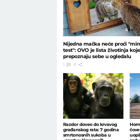
Nijedna mačka neće proći "mir
test": OVO je lista životinja koj
prepoznaju sebe u ogledalu
1
0
Razdor doveo do krvavog
Homo 
građanskog rata: 7 godina
čove
smrtonosnih sukoba u
uopš