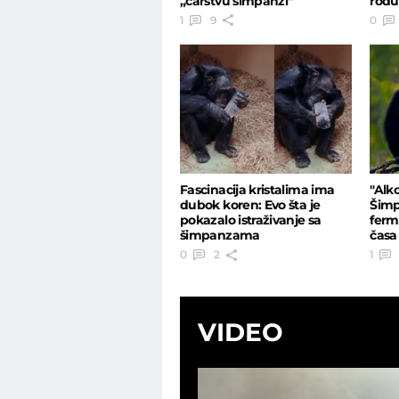
„carstvu šimpanzi“
rodu
1
9
0
Fascinacija kristalima ima
"Alk
dubok koren: Evo šta je
Šimp
pokazalo istraživanje sa
ferm
šimpanzama
časa
0
2
1
VIDEO