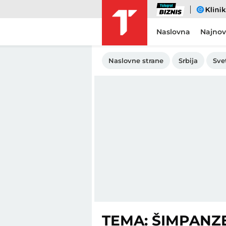
Biznis
eKlinika
Naslovna
Najnov
Naslovne strane
Srbija
Sve
TEMA: ŠIMPANZ