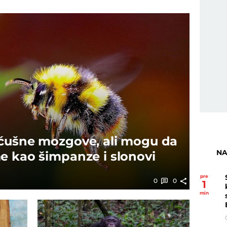
ićušne mozgove, ali mogu da
NA
e kao šimpanze i slonovi
pre
0
0
1
min