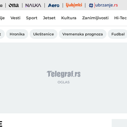
Ljubimci
Ona
Nauka
Aero
Ubrzanje
ije
Vesti
Sport
Jetset
Kultura
Zanimljivosti
Hi-Te
t
Hronika
Ukrštenice
Vremenska prognoza
Fudbal
E