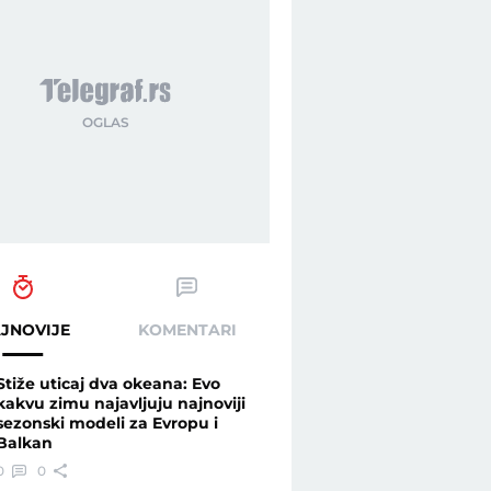
JNOVIJE
KOMENTARI
Stiže uticaj dva okeana: Evo
kakvu zimu najavljuju najnoviji
sezonski modeli za Evropu i
Balkan
0
0