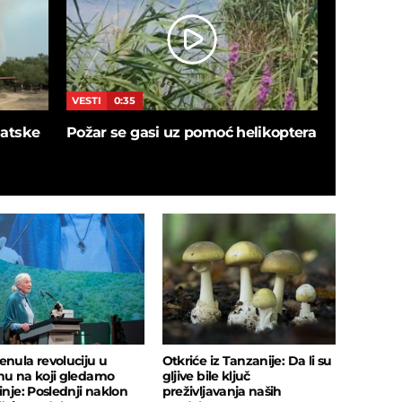
VESTI
0:35
VESTI
5:4
blatske
Požar se gasi uz pomoć helikoptera
SNIMAK I
ušao u de
sačekalo
insekata!
enula revoluciju u
Otkriće iz Tanzanije: Da li su
nu na koji gledamo
gljive bile ključ
inje: Poslednji naklon
preživljavanja naših