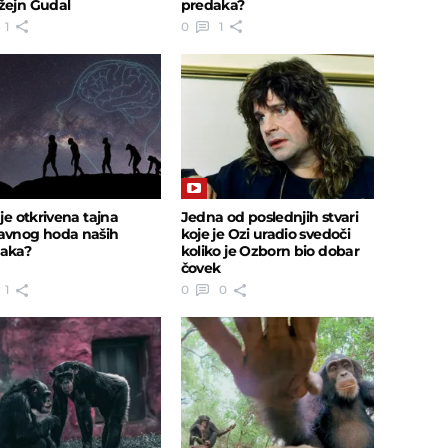
žejn Gudal
predaka?
1
0
1
 je otkrivena tajna
Jedna od poslednjih stvari
avnog hoda naših
koje je Ozi uradio svedoči
aka?
koliko je Ozborn bio dobar
čovek
1
0
0