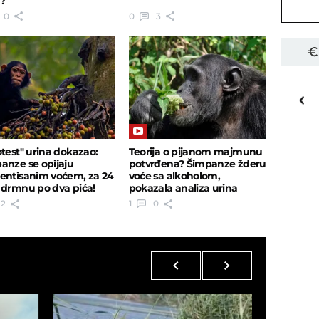
?
0
0
3
23
o
C
Priština
otest" urina dokazao:
Teorija o pijanom majmunu
anze se opijaju
potvrđena? Šimpanze žderu
entisanim voćem, za 24
voće sa alkoholom,
 drmnu po dva pića!
pokazala analiza urina
2
1
0