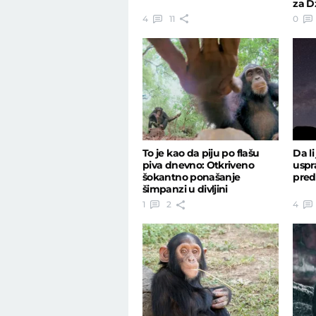
za D
4
11
0
To je kao da piju po flašu
Da li
piva dnevno: Otkriveno
uspr
šokantno ponašanje
pred
šimpanzi u divljini
1
2
4