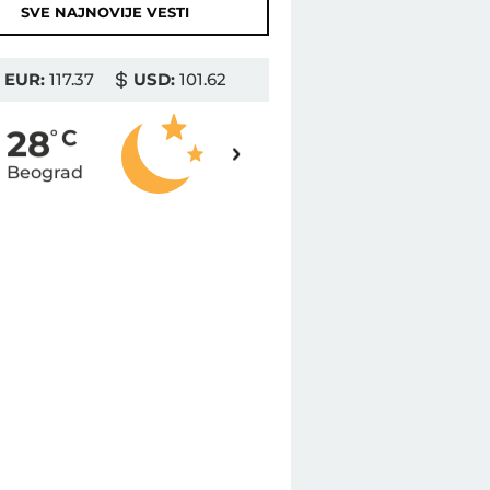
SVE NAJNOVIJE VESTI
EUR:
117.37
USD:
101.62
28
28
o
C
o
C
Beograd
Novi Sad