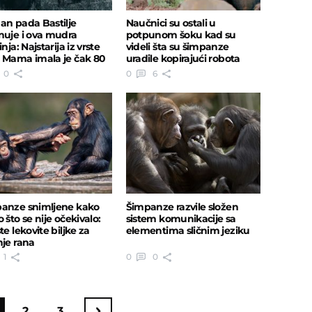
an pada Bastilje
Naučnici su ostali u
nuje i ova mudra
potpunom šoku kad su
inja: Najstarija iz vrste
videli šta su šimpanze
 Mama imala je čak 80
uradile kopirajući robota
na
kojeg su gledale
0
0
6
anze snimljene kako
Šimpanze razvile složen
 što se nije očekivalo:
sistem komunikacije sa
te lekovite biljke za
elementima sličnim jeziku
nje rana
1
0
0
2
3