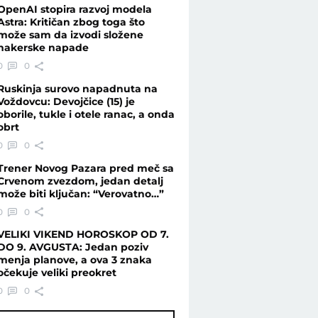
OpenAI stopira razvoj modela
Astra: Kritičan zbog toga što
može sam da izvodi složene
hakerske napade
0
0
Ruskinja surovo napadnuta na
Voždovcu: Devojčice (15) je
oborile, tukle i otele ranac, a onda
obrt
0
0
Trener Novog Pazara pred meč sa
Crvenom zvezdom, jedan detalj
može biti ključan: “Verovatno…”
0
0
VELIKI VIKEND HOROSKOP OD 7.
DO 9. AVGUSTA: Jedan poziv
menja planove, a ova 3 znaka
očekuje veliki preokret
0
0