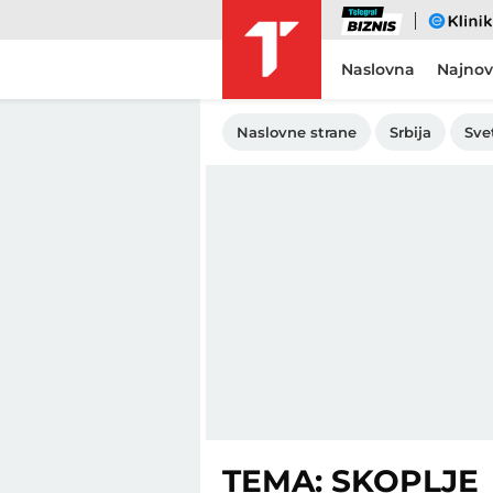
Biznis
eKlinika
Naslovna
Najnov
Naslovne strane
Srbija
Sve
TEMA: SKOPLJE