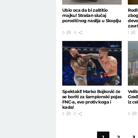
Ubio oca da bi zaštitio
Rodi
majku! Strašan slučaj
zbog
porodičnog nasilja u Skoplju
devo
završ
0
0
1
Spektakl! Marko Bojković će
Veli
se boriti za šampionski pojas
Građa
FNC-a, evo protiv koga i
iz ce
kada!
2
0
0
1
2
3