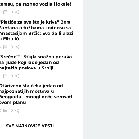
terasu, pa razneo vozila i lokale!
0
0
"Platiće za sve što je kriva" Bora
Santana o tužbama i odnosu sa
Anastasijom Brčić: Evo da li ulazi
u Elitu 10
0
0
"Srećno!" - Stigla snažna poruka
za ljude koji rade jedan od
najtežih poslova u Srbiji
0
0
Otkriveno šta čeka jedan od
najpoznatijih mostova u
Beogradu - mnogi neće verovati
ovom planu
0
0
SVE NAJNOVIJE VESTI