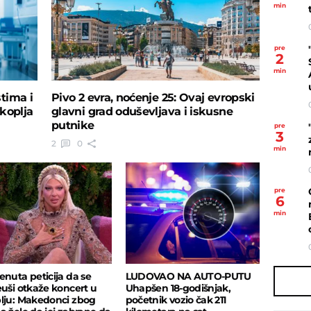
min
pre
2
min
tima i
Pivo 2 evra, noćenje 25: Ovaj evropski
koplja
glavni grad oduševljava i iskusne
putnike
pre
3
2
0
min
pre
6
min
enuta peticija da se
LUDOVAO NA AUTO-PUTU
euši otkaže koncert u
Uhapšen 18-godišnjak,
lju: Makedonci zbog
početnik vozio čak 211