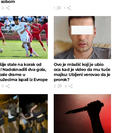
d sobom
0
1
1
ije stale na korak od
Ovo je mladić koji je ubio
! Nadoknadili dva gola,
oca kad je video da mu tuče
osle drame u
majku: Ubijeni verovao da je
užecima ispali iz Evrope
prorok?
0
2
2