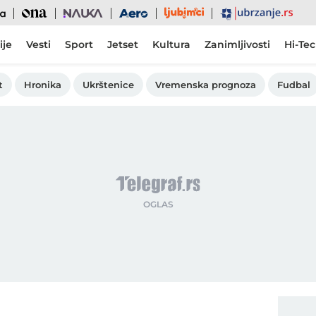
Ljubimci
Ona
Nauka
Aero
Ubrzanje
ije
Vesti
Sport
Jetset
Kultura
Zanimljivosti
Hi-Te
t
Hronika
Ukrštenice
Vremenska prognoza
Fudbal