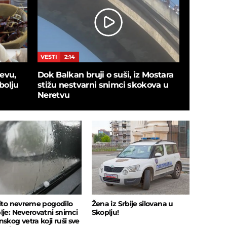
VESTI
2:14
JETSET
6:
evu,
Dok Balkan bruji o suši, iz Mostara
"Živog su
bolju
stižu nestvarni snimci skokova u
Milanče ot
Neretvu
"Sofra me
vito nevreme pogodilo
Žena iz Srbije silovana u
lje: Neverovatni snimci
Skoplju!
skog vetra koji ruši sve