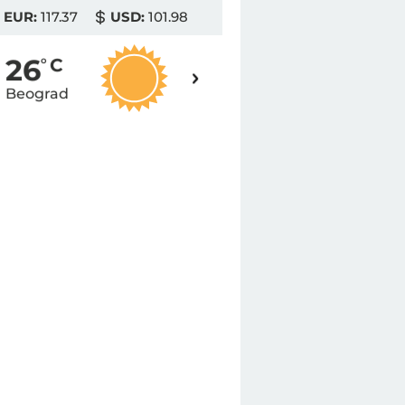
EUR:
117.37
USD:
101.98
28
26
o
C
o
C
Beograd
Novi Sad