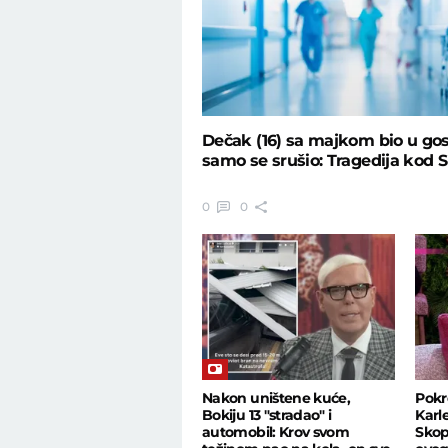
Dečak (16) sa majkom bio u gos
samo se srušio: Tragedija kod S
0
0
Nakon uništene kuće,
Pokr
Bokiju 13 "stradao" i
Karl
automobil: Krov svom
Skop