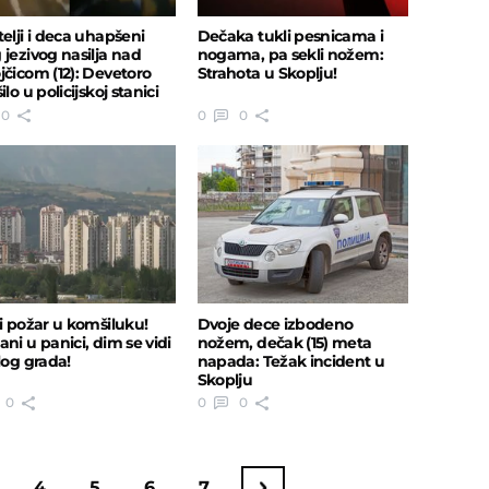
telji i deca uhapšeni
Dečaka tukli pesnicama i
 jezivog nasilja nad
nogama, pa sekli nožem:
jčicom (12): Devetoro
Strahota u Skoplju!
ilo u policijskoj stanici
0
0
0
ki požar u komšiluku!
Dvoje dece izbodeno
ni u panici, dim se vidi
nožem, dečak (15) meta
log grada!
napada: Težak incident u
Skoplju
0
0
0
4
5
6
7