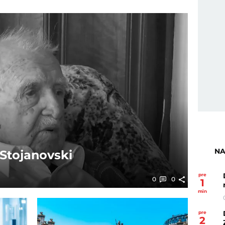
NA
Stojanovski
pre
0
0
1
min
pre
2