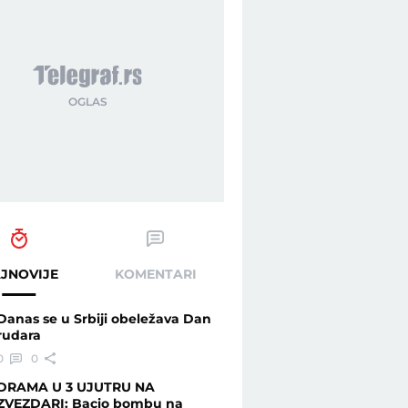
JNOVIJE
KOMENTARI
Danas se u Srbiji obeležava Dan
rudara
0
0
DRAMA U 3 UJUTRU NA
ZVEZDARI: Bacio bombu na