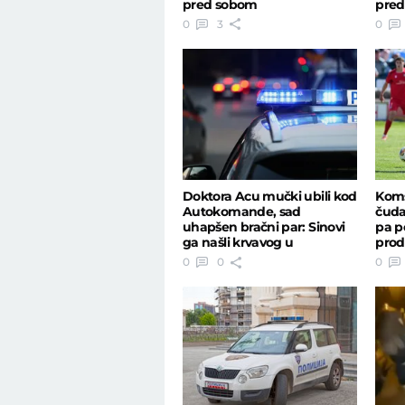
pred sobom
pre
0
3
0
Doktora Acu mučki ubili kod
Komš
Autokomande, sad
čuda
uhapšen bračni par: Sinovi
pa p
ga našli krvavog u
prod
automobilu
0
0
0