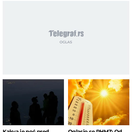
Kakva je noć pred
Oglasio se RHMZ: Od