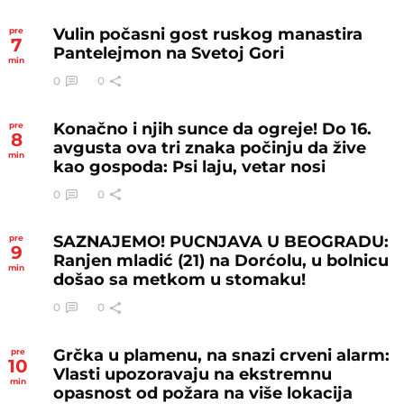
Vulin počasni gost ruskog manastira
pre
7
Pantelejmon na Svetoj Gori
min
0
0
Konačno i njih sunce da ogreje! Do 16.
pre
8
avgusta ova tri znaka počinju da žive
min
kao gospoda: Psi laju, vetar nosi
0
0
SAZNAJEMO! PUCNJAVA U BEOGRADU:
pre
9
Ranjen mladić (21) na Dorćolu, u bolnicu
min
došao sa metkom u stomaku!
0
0
Grčka u plamenu, na snazi crveni alarm:
pre
10
Vlasti upozoravaju na ekstremnu
min
opasnost od požara na više lokacija