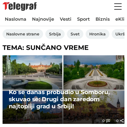
Naslovna
Najnovije
Vesti
Sport
Biznis
eKli
Naslovne strane
Srbija
Svet
Hronika
Ukršt
TEMA: SUNČANO VREME
Ko se danas probudio u Somboru,
skuvao se: Drugi dan zaredom
najtopliji grad u Srbiji!
0
0