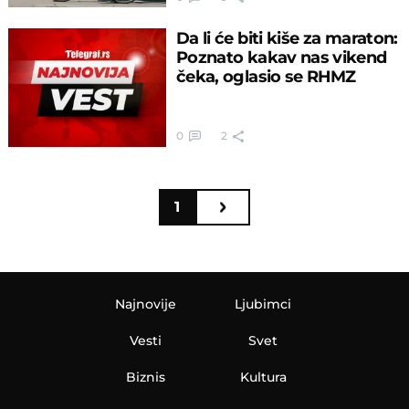
Da li će biti kiše za maraton:
Poznato kakav nas vikend
čeka, oglasio se RHMZ
0
2
1
Najnovije
Ljubimci
Vesti
Svet
Biznis
Kultura