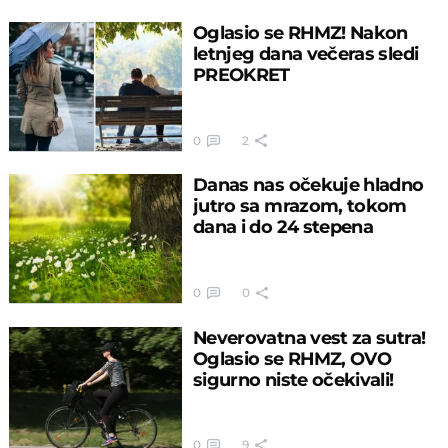
Oglasio se RHMZ! Nakon
letnjeg dana večeras sledi
PREOKRET
0
2
Danas nas očekuje hladno
jutro sa mrazom, tokom
dana i do 24 stepena
0
0
Neverovatna vest za sutra!
Oglasio se RHMZ, OVO
sigurno niste očekivali!
0
9