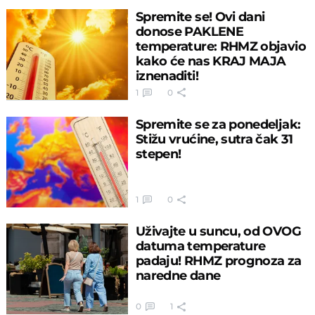
Spremite se! Ovi dani
donose PAKLENE
temperature: RHMZ objavio
kako će nas KRAJ MAJA
iznenaditi!
1
0
Spremite se za ponedeljak:
Stižu vrućine, sutra čak 31
stepen!
1
0
Uživajte u suncu, od OVOG
datuma temperature
padaju! RHMZ prognoza za
naredne dane
0
1