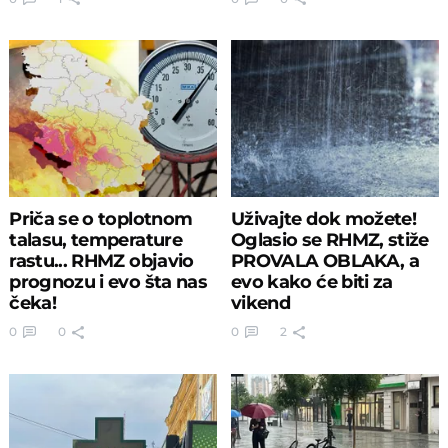
Priča se o toplotnom
Uživajte dok možete!
talasu, temperature
Oglasio se RHMZ, stiže
rastu... RHMZ objavio
PROVALA OBLAKA, a
prognozu i evo šta nas
evo kako će biti za
čeka!
vikend
0
0
0
2