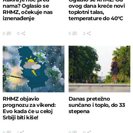
nama? Oglasio se
ovog dana kreće novi
RHMZ, očekuje nas
toplotni talas,
iznenađenje
temperature do 40°С
0
0
0
2
RHMZ objavio
Danas pretežno
prognozu za vikend:
sunčano i toplo, do 33
Evo kada će u celoj
stepena
Srbiji biti kiše!
0
1
0
0