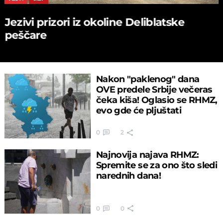
Jezivi prizori iz okoline Deliblatske
peščare
Nakon "paklenog" dana
OVE predele Srbije večeras
čeka kiša! Oglasio se RHMZ,
evo gde će pljuštati
0
2
Najnovija najava RHMZ:
Spremite se za ono što sledi
narednih dana!
0
0