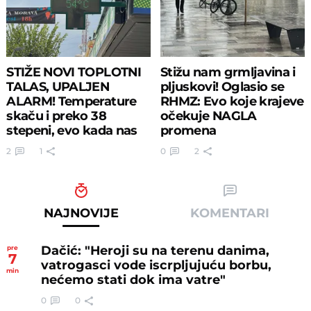
STIŽE NOVI TOPLOTNI
Stižu nam grmljavina i
TALAS, UPALJEN
pljuskovi! Oglasio se
ALARM! Temperature
RHMZ: Evo koje krajeve
skaču i preko 38
očekuje NAGLA
stepeni, evo kada nas
promena
čeka najveći UDAR
2
1
0
2
NAJNOVIJE
KOMENTARI
Dačić: "Heroji su na terenu danima,
pre
7
vatrogasci vode iscrpljujuću borbu,
min
nećemo stati dok ima vatre"
0
0