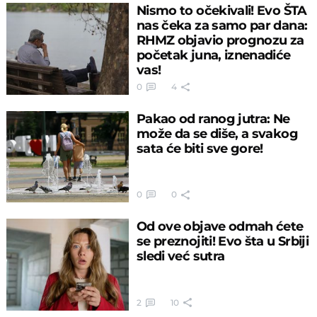
Nismo to očekivali! Evo ŠTA
nas čeka za samo par dana:
RHMZ objavio prognozu za
početak juna, iznenadiće
vas!
0
4
Pakao od ranog jutra: Ne
može da se diše, a svakog
sata će biti sve gore!
0
0
Od ove objave odmah ćete
se preznojiti! Evo šta u Srbiji
sledi već sutra
2
10