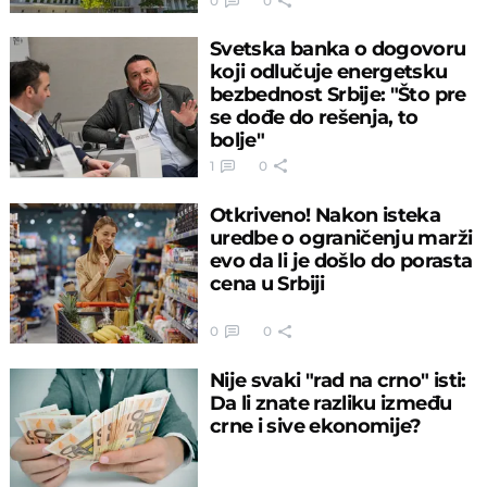
0
0
Svetska banka o dogovoru
koji odlučuje energetsku
bezbednost Srbije: "Što pre
se dođe do rešenja, to
bolje"
1
0
Otkriveno! Nakon isteka
uredbe o ograničenju marži
evo da li je došlo do porasta
cena u Srbiji
0
0
Nije svaki "rad na crno" isti:
Da li znate razliku između
crne i sive ekonomije?