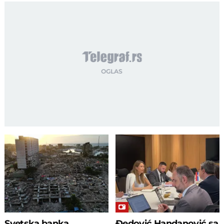
Svetska banka
Đedović Handanović sa