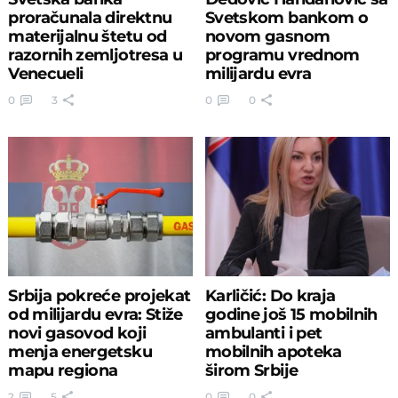
proračunala direktnu
Svetskom bankom o
materijalnu štetu od
novom gasnom
razornih zemljotresa u
programu vrednom
Venecueli
milijardu evra
0
3
0
0
Srbija pokreće projekat
Karličić: Do kraja
od milijardu evra: Stiže
godine još 15 mobilnih
novi gasovod koji
ambulanti i pet
menja energetsku
mobilnih apoteka
mapu regiona
širom Srbije
2
5
0
0