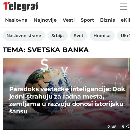
Naslovna
Najnovije
Vesti
Sport
Biznis
eKli
Naslovne strane
Srbija
Svet
Hronika
Ukršt
TEMA: SVETSKA BANKA
Paradoks veštačke inteligencije: Dok
jedni strahuju za radna mesta,
zemljama u razvoju donosi istorijsku
šansu
0
6