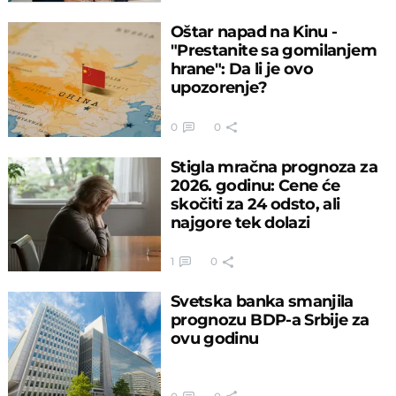
Oštar napad na Kinu -
"Prestanite sa gomilanjem
hrane": Da li je ovo
upozorenje?
0
0
Stigla mračna prognoza za
2026. godinu: Cene će
skočiti za 24 odsto, ali
najgore tek dolazi
1
0
Svetska banka smanjila
prognozu BDP-a Srbije za
ovu godinu