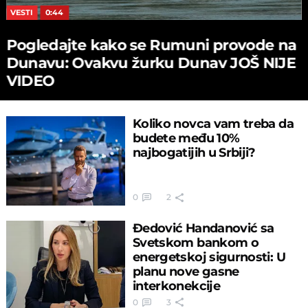
VESTI
0:44
Pogledajte kako se Rumuni provode na
Dunavu: Ovakvu žurku Dunav JOŠ NIJE
VIDEO
Koliko novca vam treba da
budete među 10%
najbogatijih u Srbiji?
0
2
Đedović Handanović sa
Svetskom bankom o
energetskoj sigurnosti: U
planu nove gasne
interkonekcije
0
3