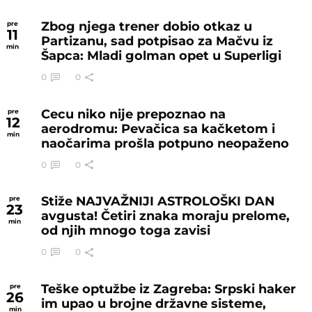
Zbog njega trener dobio otkaz u
pre
11
Partizanu, sad potpisao za Mačvu iz
min
Šapca: Mladi golman opet u Superligi
0
0
Cecu niko nije prepoznao na
pre
12
aerodromu: Pevačica sa kačketom i
min
naočarima prošla potpuno neopaženo
0
0
Stiže NAJVAŽNIJI ASTROLOŠKI DAN
pre
23
avgusta! Četiri znaka moraju prelome,
min
od njih mnogo toga zavisi
0
0
Teške optužbe iz Zagreba: Srpski haker
pre
26
im upao u brojne državne sisteme,
min