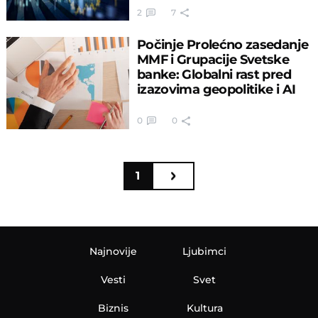
2
7
Počinje Prolećno zasedanje
MMF i Grupacije Svetske
banke: Globalni rast pred
izazovima geopolitike i AI
0
0
1
Najnovije
Ljubimci
Vesti
Svet
Biznis
Kultura