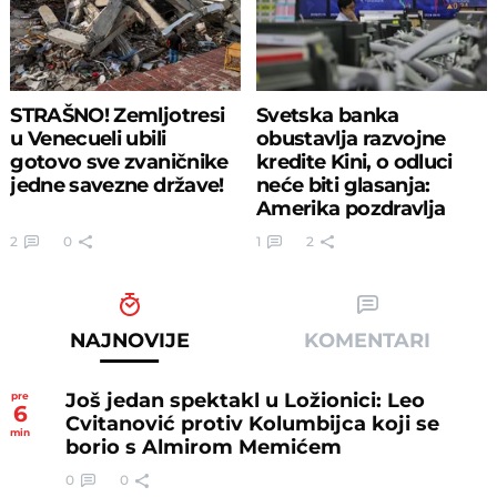
STRAŠNO! Zemljotresi
Svetska banka
u Venecueli ubili
obustavlja razvojne
gotovo sve zvaničnike
kredite Kini, o odluci
jedne savezne države!
neće biti glasanja:
Amerika pozdravlja
potez
2
0
1
2
NAJNOVIJE
KOMENTARI
Još jedan spektakl u Ložionici: Leo
pre
6
Cvitanović protiv Kolumbijca koji se
min
borio s Almirom Memićem
0
0