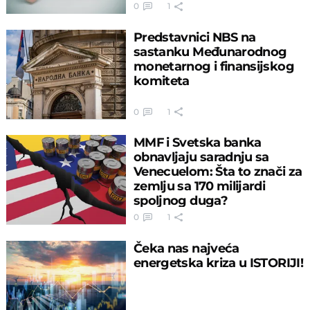
0
1
Predstavnici NBS na
sastanku Međunarodnog
monetarnog i finansijskog
komiteta
0
1
MMF i Svetska banka
obnavljaju saradnju sa
Venecuelom: Šta to znači za
zemlju sa 170 milijardi
spoljnog duga?
0
1
Čeka nas najveća
energetska kriza u ISTORIJI!