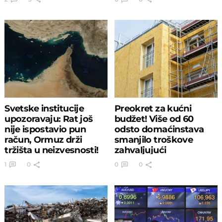
Svetske institucije
Preokret za kućni
upozoravaju: Rat još
budžet! Više od 60
nije ispostavio pun
odsto domaćinstava
račun, Ormuz drži
smanjilo troškove
tržišta u neizvesnosti!
zahvaljujući
subvencijama
1
0
0
0