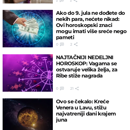
2
2
Ako do 9. jula ne dođete do
nekih para, nećete nikad:
Ovi horoskopski znaci
mogu imati više sreće nego
pameti
0
2
NAJTAČNIJI NEDELJNI
HOROSKOP: Vagama se
ostvaruje velika želja, za
Ribe stiže nagrada
0
21
Ovo se čekalo: Kreće
Venera u Lavu, stižu
najvatreniji dani krajem
juna