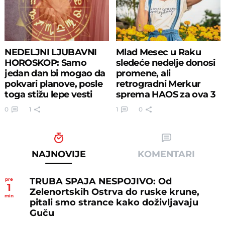
NEDELJNI LJUBAVNI
Mlad Mesec u Raku
HOROSKOP: Samo
sledeće nedelje donosi
jedan dan bi mogao da
promene, ali
pokvari planove, posle
retrogradni Merkur
toga stižu lepe vesti
sprema HAOS za ova 3
znaka
0
1
1
0
NAJNOVIJE
KOMENTARI
TRUBA SPAJA NESPOJIVO: Od
pre
1
Zelenortskih Ostrva do ruske krune,
min
pitali smo strance kako doživljavaju
Guču