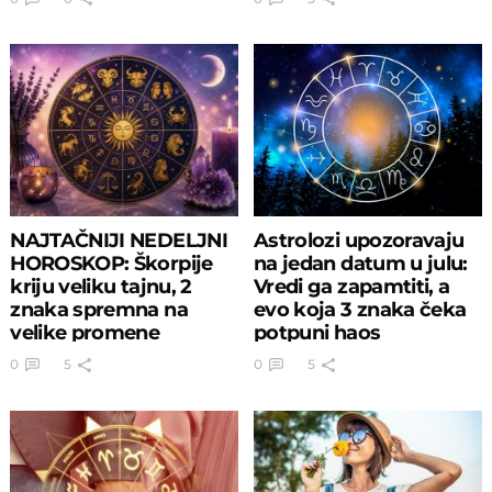
NAJTAČNIJI NEDELJNI
Astrolozi upozoravaju
HOROSKOP: Škorpije
na jedan datum u julu:
kriju veliku tajnu, 2
Vredi ga zapamtiti, a
znaka spremna na
evo koja 3 znaka čeka
velike promene
potpuni haos
0
5
0
5