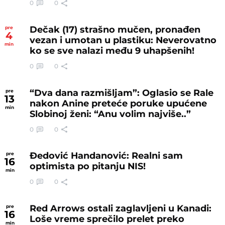
0
0
Dečak (17) strašno mučen, pronađen
pre
4
vezan i umotan u plastiku: Neverovatno
min
ko se sve nalazi među 9 uhapšenih!
0
0
“Dva dana razmišljam”: Oglasio se Rale
pre
13
nakon Anine preteće poruke upućene
min
Slobinoj ženi: “Anu volim najviše..”
0
0
Đedović Handanović: Realni sam
pre
16
optimista po pitanju NIS!
min
0
0
Red Arrows ostali zaglavljeni u Kanadi:
pre
16
Loše vreme sprečilo prelet preko
min