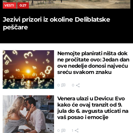
VESTI
0:27
Jezivi prizori iz okoline Deliblatske
peščare
Nemojte planirati ništa dok
ne pročitate ovo: Jedan dan
ove nedelje donosi najveću
sreću svakom znaku
0
0
Venera ulazi u Devicu: Evo
kako će ovaj tranzit od 9.
jula do 6. avgusta uticati na
vaš posao i emocije
0
1