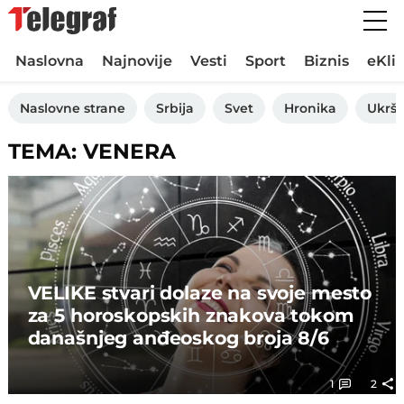
Naslovna
Najnovije
Vesti
Sport
Biznis
eKli
Naslovne strane
Srbija
Svet
Hronika
Ukršt
TEMA: VENERA
VELIKE stvari dolaze na svoje mesto
za 5 horoskopskih znakova tokom
današnjeg anđeoskog broja 8/6
1
2