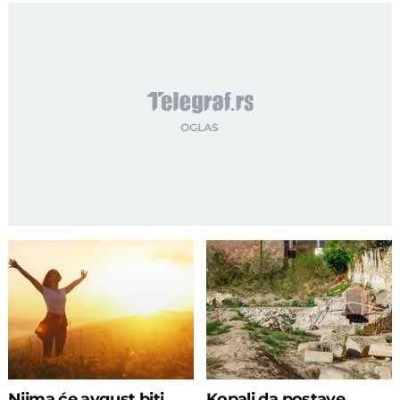
Njima će avgust biti
Kopali da postave