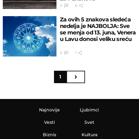
0
6
Za ovih 5 znakova sledeća
nedelja je NAJBOLJA: Sve
se menja od 13. juna, Venera
u Lavu donosi veliku sreću
0
1
1
Najnovije
Ljubimci
Vesti
Svet
Biznis
Kultura