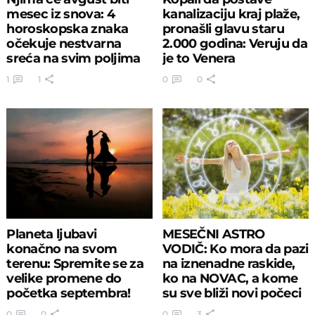
mesec iz snova: 4
kanalizaciju kraj plaže,
horoskopska znaka
pronašli glavu staru
očekuje nestvarna
2.000 godina: Veruju da
sreća na svim poljima
je to Venera
1
1
0
0
Planeta ljubavi
MESEČNI ASTRO
konačno na svom
VODIČ: Ko mora da pazi
terenu: Spremite se za
na iznenadne raskide,
velike promene do
ko na NOVAC, a kome
početka septembra!
su sve bliži novi počeci
0
0
0
3