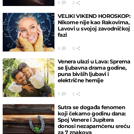
0
2
VELIKI VIKEND HOROSKOP:
Nikome nije kao Rakovima,
Lavovi u svojoj zavodničkoj
fazi
0
0
Venera ulazi u Lava: Sprema
se ljubavna drama godine,
puna bivših ljubavi i
električne hemije
0
2
Sutra se događa fenomen
koji čekamo godinu dana:
Spoj Venere i Jupitera
donosi nezapamćenu sreću
za 7 znakova