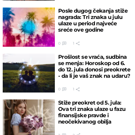
Posle dugog čekanja stiže
nagrada: Tri znaka u julu
ulaze u period najveće
sreće ove godine
0
1
Prošlost se vraća, sudbina
se menja: Horoskop od 6.
do 12. jula donosi preokrete
- da li je vaš znak na udaru?
0
1
Stiže preokret od 5. jula:
Ova tri znaka ulaze u fazu
finansijske pravde i
neočekivanog obilja