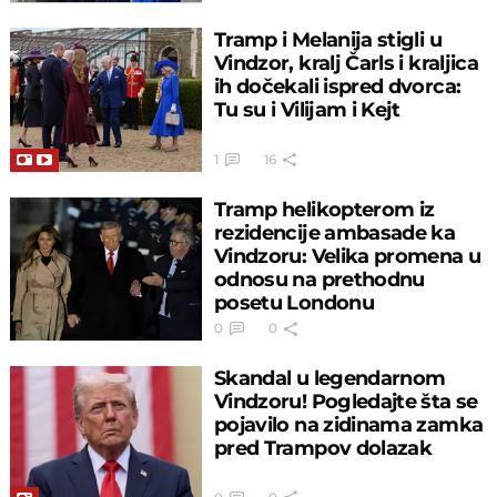
Tramp i Melanija stigli u
Vindzor, kralj Čarls i kraljica
ih dočekali ispred dvorca:
Tu su i Vilijam i Kejt
1
16
Tramp helikopterom iz
rezidencije ambasade ka
Vindzoru: Velika promena u
odnosu na prethodnu
posetu Londonu
0
0
Skandal u legendarnom
Vindzoru! Pogledaјte šta se
poјavilo na zidinama zamka
pred Trampov dolazak