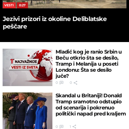
VESTI
0:27
Jezivi prizori iz okoline Deliblatske
peščare
Mladić kog je ranio Srbin u
Beču otkrio šta se desilo,
Tramp i Melanija u poseti
Londonu: Šta se desilo
juče?
0
0
Skandal u Britaniji! Donald
Tramp sramotno odstupio
od scenariјa i pokrenuo
politički napad pred kraljem
0
1