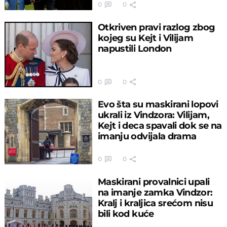
0
0
Otkriven pravi razlog zbog
kojeg su Kejt i Vilijam
napustili London
0
0
Evo šta su maskirani lopovi
ukrali iz Vindzora: Vilijam,
Kejt i deca spavali dok se na
imanju odvijala drama
0
0
Maskirani provalnici upali
na imanje zamka Vindzor:
Kralj i kraljica srećom nisu
bili kod kuće