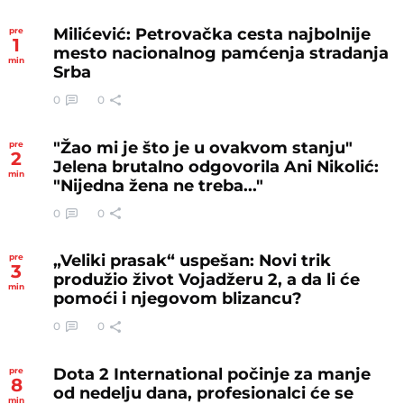
Milićević: Petrovačka cesta najbolnije
pre
1
mesto nacionalnog pamćenja stradanja
min
Srba
0
0
"Žao mi je što je u ovakvom stanju"
pre
2
Jelena brutalno odgovorila Ani Nikolić:
min
"Nijedna žena ne treba..."
0
0
„Veliki prasak“ uspešan: Novi trik
pre
3
produžio život Vojadžeru 2, a da li će
min
pomoći i njegovom blizancu?
0
0
Dota 2 International počinje za manje
pre
8
od nedelju dana, profesionalci će se
min