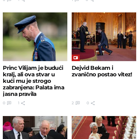
Princ Vilijam je budući
Dejvid Bekam i
kralj, ali ova stvar u
zvanično postao vitez!
kući mu je strogo
zabranjena: Palata ima
jasna pravila
0
1
2
0