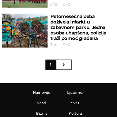
0
0
Petomesečna beba
doživela infarkt u
zabavnom parku: Jedna
osoba uhapšena, policija
traži pomoć građana
2
0
1
Najnovije
Ljubimci
Vesti
Svet
Biznis
Kultura