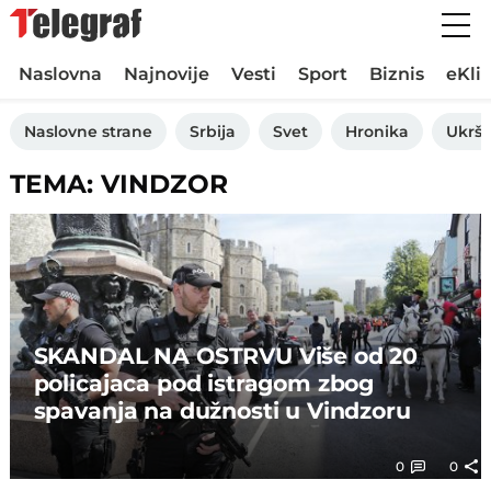
Naslovna
Najnovije
Vesti
Sport
Biznis
eKli
Naslovne strane
Srbija
Svet
Hronika
Ukršt
TEMA: VINDZOR
SKANDAL NA OSTRVU Više od 20
policajaca pod istragom zbog
spavanja na dužnosti u Vindzoru
0
0