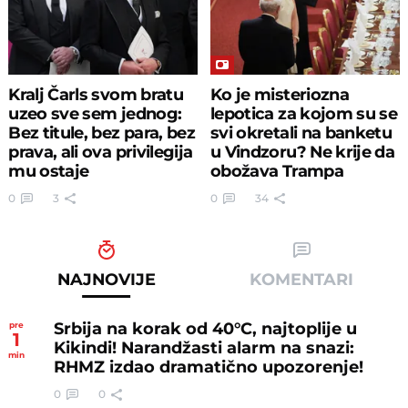
Kralj Čarls svom bratu
Ko je misteriozna
uzeo sve sem jednog:
lepotica za kojom su se
Bez titule, bez para, bez
svi okretali na banketu
prava, ali ova privilegija
u Vindzoru? Ne krije da
mu ostaje
obožava Trampa
0
3
0
34
NAJNOVIJE
KOMENTARI
Srbija na korak od 40°C, najtoplije u
pre
1
Kikindi! Narandžasti alarm na snazi:
min
RHMZ izdao dramatično upozorenje!
0
0