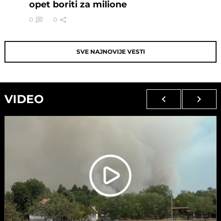
opet boriti za milione
0
0
SVE NAJNOVIJE VESTI
VIDEO