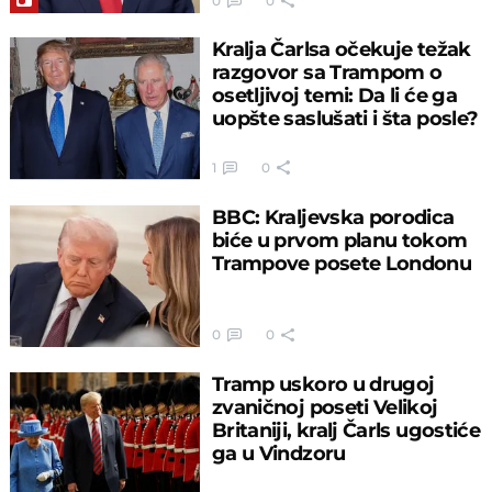
0
0
Kralja Čarlsa očekuje težak
razgovor sa Trampom o
osetljivoj temi: Da li će ga
uopšte saslušati i šta posle?
1
0
BBC: Kraljevska porodica
biće u prvom planu tokom
Trampove posete Londonu
0
0
Tramp uskoro u drugoj
zvaničnoj poseti Velikoj
Britaniji, kralj Čarls ugostiće
ga u Vindzoru