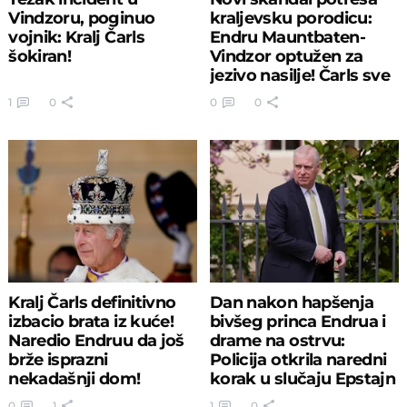
Vindzoru, poginuo
kraljevsku porodicu:
vojnik: Kralj Čarls
Endru Mauntbaten-
šokiran!
Vindzor optužen za
jezivo nasilje! Čarls sve
znao?
1
0
0
0
Kralj Čarls definitivno
Dan nakon hapšenja
izbacio brata iz kuće!
bivšeg princa Endrua i
Naredio Endruu da još
drame na ostrvu:
brže isprazni
Policija otkrila naredni
nekadašnji dom!
korak u slučaju Epstajn
0
1
1
0