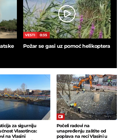
VESTI
0:35
VESTI
0:4
blatske
Požar se gasi uz pomoć helikoptera
Pogledaj
provode 
Dunav JO
ticija za sigurniju
Počeli radovi na
ćnost Vlasotinca:
unapređenju zaštite od
vi na Vlasini
poplava na reci Vlasini u