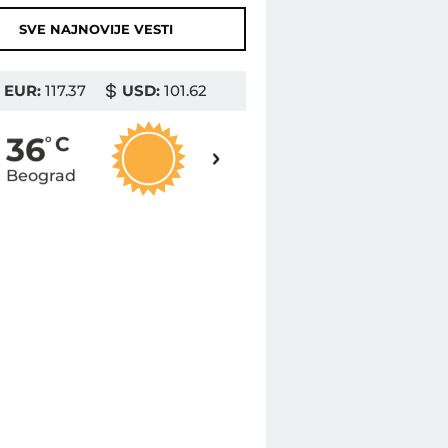
SVE NAJNOVIJE VESTI
EUR:
117.37
USD:
101.62
37
36
o
C
o
C
Beograd
Novi Sad