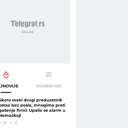
JNOVIJE
KOMENTARI
Skoro svaki drugi preduzetnik
ostao bez posla, mnogima preti
gašenje firmi: Upalio se alarm u
Nemačkoj!
0
0