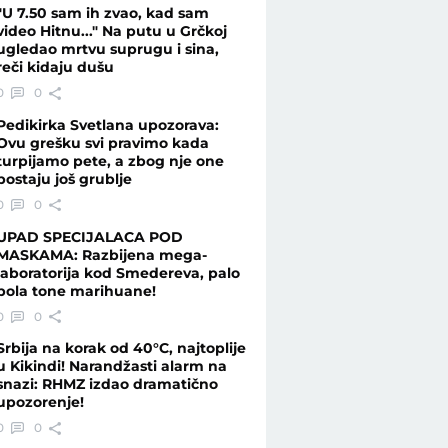
"U 7.50 sam ih zvao, kad sam
video Hitnu..." Na putu u Grčkoj
ugledao mrtvu suprugu i sina,
reči kidaju dušu
0
0
Pedikirka Svetlana upozorava:
Ovu grešku svi pravimo kada
turpijamo pete, a zbog nje one
postaju još grublje
0
0
UPAD SPECIJALACA POD
MASKAMA: Razbijena mega-
laboratorija kod Smedereva, palo
pola tone marihuane!
0
0
Srbija na korak od 40°C, najtoplije
u Kikindi! Narandžasti alarm na
snazi: RHMZ izdao dramatično
upozorenje!
0
0