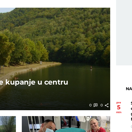
e kupanje u centru
NA
pre
0
0
5
min