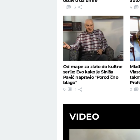
ostavio da umre
aut
1
3
4
Od mape za zlato do kultne
Mlađ
serije: Evo kako je Siniša
Vlaso
Pavić napravio "Porodično
takm
blago"
Prof
iz A
0
1
0
VIDEO