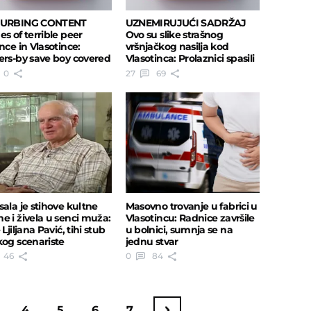
TURBING CONTENT
UZNEMIRUJUĆI SADRŽAJ
es of terrible peer
Ovo su slike strašnog
nce in Vlasotince:
vršnjačkog nasilja kod
ers-by save boy covered
Vlasotinca: Prolaznici spasili
lood
dečaka u krvi
0
27
69
sala je stihove kultne
Masovno trovanje u fabrici u
e i živela u senci muža:
Vlasotincu: Radnice završile
 Ljiljana Pavić, tihi stub
u bolnici, sumnja se na
kog scenariste
jednu stvar
46
0
84
4
5
6
7