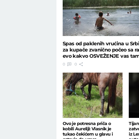
Spas od paklenih vrućina u Srbij
za kupače zvanično počeo sa r
evo kakvo OSVEŽENJE vas ta
čeka
0
0
Ovo je potresna priča o
Tija
kobili Aureliji: Vlasnik je
zatv
tukao čekićem u glavu i
iz L