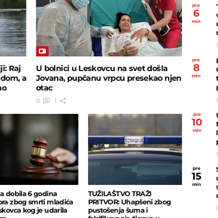
pre
6
min
pre
8
i: Raj
U bolnici u Leskovcu na svet došla
min
adom, a
Jovana, pupčanu vrpcu presekao njen
mo
otac
0
1
pre
10
min
pre
15
min
na dobila 6 godina
TUŽILAŠTVO TRAŽI
ora zbog smrti mladića
PRITVOR: Uhapšeni zbog
eskovca kog je udarila
pustošenja šuma i