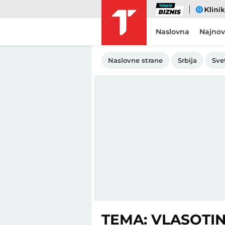
Biznis
eKlinika
Naslovna
Najnov
Naslovne strane
Srbija
Sve
TEMA: VLASOTI