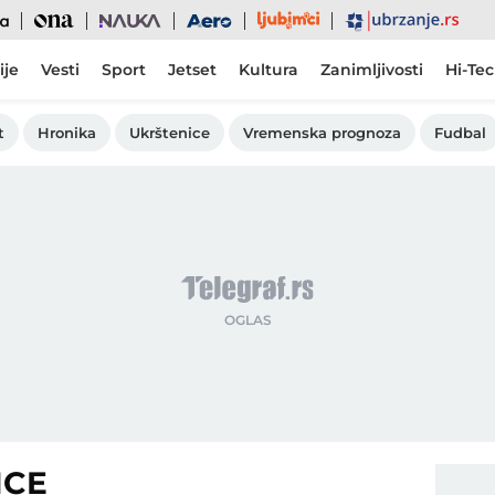
Ljubimci
Ona
Nauka
Aero
Ubrzanje
ije
Vesti
Sport
Jetset
Kultura
Zanimljivosti
Hi-Te
t
Hronika
Ukrštenice
Vremenska prognoza
Fudbal
NCE