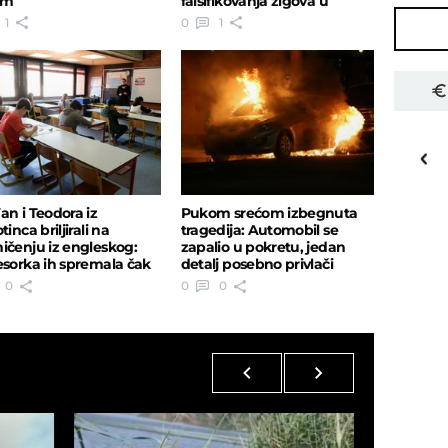
om
falsifikovanja žigova u
Leskovcu
1
0
1
27
o
C
Priština
an i Teodora iz
Pukom srećom izbegnuta
tinca briljirali na
tragedija: Automobil se
ičenju iz engleskog:
zapalio u pokretu, jedan
esorka ih spremala čak
detalj posebno privlači
merike
pažnju
0
0
0