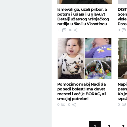
Ismevali ga, uzeli pribor, a
DIS
potom i udarali u glavu?!
Scen
Detalji užasnog vršnjačkog
viole
nasilja u školi u Vlasotincu
Pass
in b
15
16
0
Pomozimo maloj Nadi da
Napi
pobedi bolest! Ima devet
pesm
meseci i već je BORAC, ali
Ko je
smo joj potrebni
srps
0
0
0
1
2
3