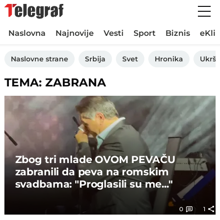
Naslovna
Najnovije
Vesti
Sport
Biznis
eKli
Naslovne strane
Srbija
Svet
Hronika
Ukršt
TEMA: ZABRANA
Zbog tri mlade OVOM PEVAČU
zabranili da peva na romskim
svadbama: "Proglasili su me..."
0
1