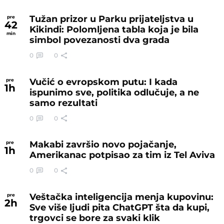
Tužan prizor u Parku prijateljstva u
pre
42
Kikindi: Polomljena tabla koja je bila
min
simbol povezanosti dva grada
0
0
Vučić o evropskom putu: I kada
pre
1
h
ispunimo sve, politika odlučuje, a ne
samo rezultati
0
0
Makabi završio novo pojačanje,
pre
1
h
Amerikanac potpisao za tim iz Tel Aviva
0
0
Veštačka inteligencija menja kupovinu:
pre
2
h
Sve više ljudi pita ChatGPT šta da kupi,
trgovci se bore za svaki klik