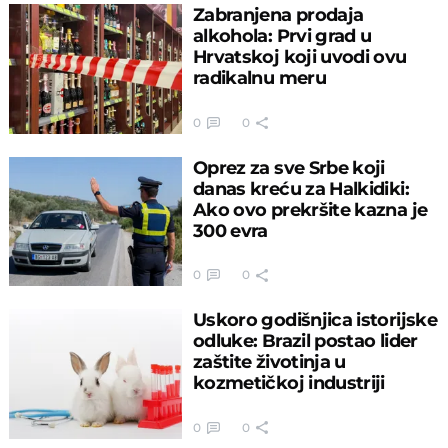
Zabranjena prodaja
alkohola: Prvi grad u
Hrvatskoj koji uvodi ovu
radikalnu meru
0
0
Oprez za sve Srbe koji
danas kreću za Halkidiki:
Ako ovo prekršite kazna je
300 evra
0
0
Uskoro godišnjica istorijske
odluke: Brazil postao lider
zaštite životinja u
kozmetičkoj industriji
0
0