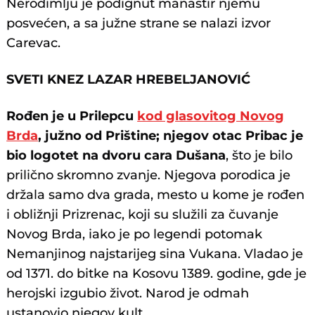
Nerodimlju je podignut manastir njemu
posvećen, a sa južne strane se nalazi izvor
Carevac.
SVETI KNEZ LAZAR HREBELJANOVIĆ
Rođen je u Prilepcu
kod glasovitog Novog
Brda
, južno od Prištine; njegov otac Pribac je
bio logotet na dvoru cara Dušana
, što je bilo
prilično skromno zvanje. Njegova porodica je
držala samo dva grada, mesto u kome je rođen
i obližnji Prizrenac, koji su služili za čuvanje
Novog Brda, iako je po legendi potomak
Nemanjinog najstarijeg sina Vukana. Vladao je
od 1371. do bitke na Kosovu 1389. godine, gde je
herojski izgubio život. Narod je odmah
ustanovio njegov kult.