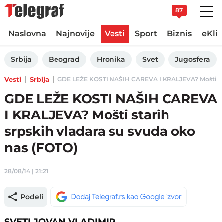
87
Naslovna
Najnovije
Vesti
Sport
Biznis
eKli
Srbija
Beograd
Hronika
Svet
Jugosfera
Vesti
Srbija
GDE LEŽE KOSTI NAŠIH CAREVA I KRALJEVA? Mošti starih
GDE LEŽE KOSTI NAŠIH CAREVA
I KRALJEVA? Mošti starih
srpskih vladara su svuda oko
nas (FOTO)
28/08/14 | 21:21
Podeli
SVETI JOVAN VLADIMIR