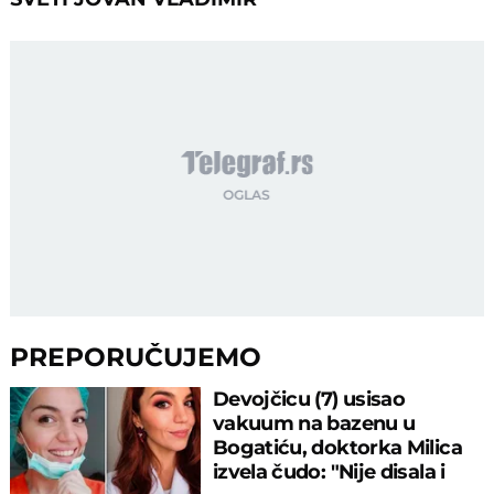
PREPORUČUJEMO
Devojčicu (7) usisao
vakuum na bazenu u
Bogatiću, doktorka Milica
izvela čudo: "Nije disala i