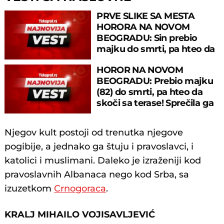
PRVE SLIKE SA MESTA
HORORA NA NOVOM
BEOGRADU: Sin prebio
majku do smrti, pa hteo da
skoči sa terase!
HOROR NA NOVOM
BEOGRADU: Prebio majku
(82) do smrti, pa hteo da
skoči sa terase! Sprečila ga
policija
Njegov kult postoji od trenutka njegove
pogibije, a jednako ga štuju i pravoslavci, i
katolici i muslimani. Daleko je izraženiji kod
pravoslavnih Albanaca nego kod Srba, sa
izuzetkom
Crnogoraca
.
KRALJ MIHAILO VOJISAVLJEVIĆ