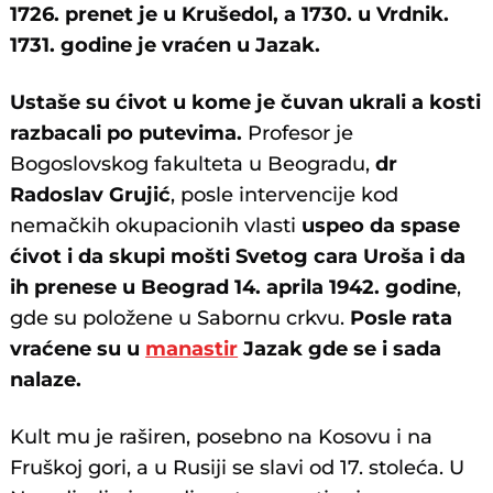
1726. prenet je u Krušedol, a 1730. u Vrdnik.
1731. godine je vraćen u Jazak.
Ustaše su ćivot u kome je čuvan ukrali a kosti
razbacali po putevima.
Profesor je
Bogoslovskog fakulteta u Beogradu,
dr
Radoslav Grujić
, posle intervencije kod
nemačkih okupacionih vlasti
uspeo da spase
ćivot i da skupi mošti Svetog cara Uroša i da
ih prenese u Beograd 14. aprila 1942. godine
,
gde su položene u Sabornu crkvu.
Posle rata
vraćene su u
manastir
Jazak gde se i sada
nalaze.
Kult mu je raširen, posebno na Kosovu i na
Fruškoj gori, a u Rusiji se slavi od 17. stoleća. U