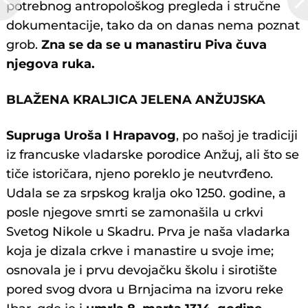
potrebnog antropološkog pregleda i stručne
dokumentacije, tako da on danas nema poznat
grob.
Zna se da se u manastiru Piva čuva
njegova ruka.
BLAŽENA KRALJICA JELENA ANŽUJSKA
Supruga Uroša I Hrapavog
, po našoj je tradiciji
iz francuske vladarske porodice Anžuj, ali što se
tiče istoričara, njeno poreklo je neutvrđeno.
Udala se za srpskog kralja oko 1250. godine, a
posle njegove smrti se zamonašila u crkvi
Svetog Nikole u Skadru. Prva je naša vladarka
koja je dizala crkve i manastire u svoje ime;
osnovala je i prvu devojačku školu i sirotište
pored svog dvora u Brnjacima na izvoru reke