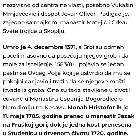
nezavisno od centralne vlasti, posebno Vukašin
Mrnjavčević i despot Jovan Oliver. Podigao je,
zajedno sa majkom, manastir Matejić i Crkvu
Svete trojice u Skoplju.
Umro je 4. decembra 1371
, a Srbi su odmah
počeli masovno da posećuju njegov grob i da
mole za isceljenje. 1583/84. pojavio se jedan
pastir sa Ovčeg Polja koji je ustvrdio da mu se
pokojni car javio i tražio da se njegove mošti
izvade iz groba. One su tada stavljene u ćivot i
čuvane u Manastiru Uspenija Bogorodice u
Nerodimlju na Kosovu.
Monah Hristofor ih je
11. maja 1705. godine preneo u manastir Jazak
na Fruškoj gori, dok je jedna kost prenesena
u Studenicu u drvenom ćivotu 1720. godine.