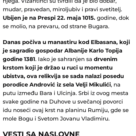
njega. Vizantinci su tvrdili da je bio dobar,
mudar, pravedan, miroljubiv i pravi svetitelj.
Ubijen je na Prespi 22. maja 1015.
godine, dok
se molio, na prevaru, od strane Bugara.
Danas počiva u manastiru kod Elbasana, koji
je sagradio gospodar Albanije Karlo Topija
godine 1381
. Iako je sahranjen sa
drvenim
krstom
koji je držao u ruci u momentu
ubistva, ova relikvija se sada nalazi posedu
porodice Andrović iz sela Velji Mikulići
, na
putu između Bara i Ulcinja. Srbi iz ovog mesta
svake godine na Duhove u svečanoj povorci
idu noseći ovaj krst na planinu Rumiju, gde se
mole Bogu i Svetom Jovanu Vladimiru.
VESTI SA NASLOVNE