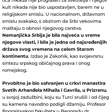
oca nikada nije proglašen za svetitelja i njegov
kult nikada nije bio uspostavljen, barem ne u
religijskom smislu. U nacionalnom, državnom
smislu svakako, s obzirom da Srbi vekovima
maštaju o obnovi njegovog carstva.
Nemanjićka Srbija je bila najveća u vreme
njegove vlasti, i bila je jedna od najsređenijih
država svog vremena na celom Starom
kontinentu
. Izdao je Zakonik, kao svojevrsnu
sintezu srpskog običajnog prava i onog
romejskog.
Prvobitno je bio sahranjen u crkvi manastira
Svetih Arhanđela Mihaila i Gavrila, u Prizrenu
,
u svojoj zadužbini, koju su Turci srušili i od čijeg
su kamena navodno podigli džamiju. Profesor
Bogoslovskog fakulteta u Beogradu dr