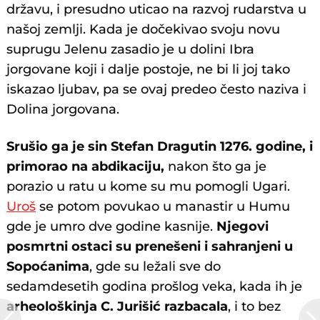
državu, i presudno uticao na razvoj rudarstva u
našoj zemlji. Kada je dočekivao svoju novu
suprugu Jelenu zasadio je u dolini Ibra
jorgovane koji i dalje postoje, ne bi li joj tako
iskazao ljubav, pa se ovaj predeo često naziva i
Dolina jorgovana.
Srušio ga je sin Stefan Dragutin 1276. godine, i
primorao na abdikaciju,
nakon što ga je
porazio u ratu u kome su mu pomogli Ugari.
Uroš
se potom povukao u manastir u Humu
gde je umro dve godine kasnije.
Njegovi
posmrtni ostaci su prenešeni i sahranjeni u
Sopoćanima
, gde su ležali sve do
sedamdesetih godina prošlog veka, kada ih je
arheološkinja C. Jurišić razbacala
, i to bez