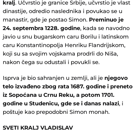
kralj
. Učvrstio je granice Srbije, učvrstio je vlast
dinastije, odredio naslednika i povukao se u
manastir, gde je postao Simon.
Preminuo je
24. septembra 1228. godine
, kada se navodno
javio u snu bugarskom caru Borilu i latinskom
caru Konstantinopolja Henriku Flandrijskom,
koji su sa svojim vojskama prodrli do Niša,
nakon čega su odustali i povukli se.
Isprva je bio sahranjen u zemlji, ali je
njegovo
telo izvađeno zbog rata 1687. godine i preneto
iz Sopoćana u Crnu Reku, a potom 1701.
godine u Studenicu, gde se i danas nalazi
, i
poštuje kao prepodobni Simon monah.
SVETI KRALJ VLADISLAV