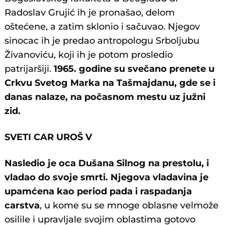
Radoslav Grujić ih je pronašao, delom
oštećene, a zatim sklonio i sačuvao. Njegov
sinocac ih je predao antropologu Srboljubu
Živanoviću, koji ih je potom prosledio
patrijaršiji.
1965. godine su svečano prenete u
Crkvu Svetog Marka na Tašmajdanu, gde se i
danas nalaze, na počasnom mestu uz južni
zid.
SVETI CAR UROŠ V
Nasledio je oca Dušana Silnog na prestolu, i
vladao do svoje smrti. Njegova vladavina je
upamćena kao period pada i raspadanja
carstva
, u kome su se mnoge oblasne velmože
osilile i upravljale svojim oblastima gotovo