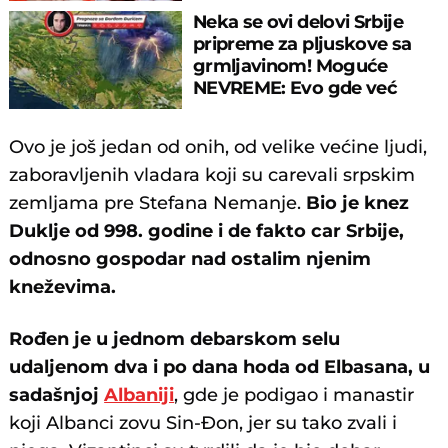
nije imala puls"
Neka se ovi delovi Srbije
pripreme za pljuskove sa
grmljavinom! Moguće
NEVREME: Evo gde već
pljušti i grmi
Ovo je još jedan od onih, od velike većine ljudi,
zaboravljenih vladara koji su carevali srpskim
zemljama pre Stefana Nemanje.
Bio je knez
Duklje od 998. godine i de fakto car Srbije,
odnosno gospodar nad ostalim njenim
kneževima.
Rođen je u jednom debarskom selu
udaljenom dva i po dana hoda od Elbasana, u
sadašnjoj
Albaniji
, gde je podigao i manastir
koji Albanci zovu Sin-Đon, jer su tako zvali i