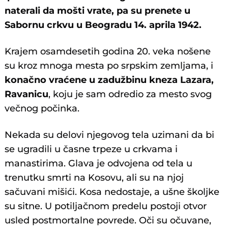
naterali da mošti vrate, pa su prenete u
Sabornu crkvu u Beogradu 14. aprila 1942.
Krajem osamdesetih godina 20. veka nošene
su kroz mnoga mesta po srpskim zemljama, i
konačno vraćene u zadužbinu kneza Lazara,
Ravanicu
, koju je sam odredio za mesto svog
večnog počinka.
Nekada su delovi njegovog tela uzimani da bi
se ugradili u časne trpeze u crkvama i
manastirima. Glava je odvojena od tela u
trenutku smrti na Kosovu, ali su na njoj
sačuvani mišići. Kosa nedostaje, a ušne školjke
su sitne. U potiljačnom predelu postoji otvor
usled postmortalne povrede. Oči su očuvane,