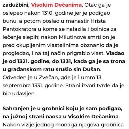
zadužbini,
Visokim Dečanima
. Otac ga je
oslepeo nakon 1310. godine jer je podigao
bunu, a potom poslao u manastir Hrista
Pantokratora u kome se nalazila i bolnica za
lečenje slepih; nakon Milutinove smrti on je
pred okupljenim vlastelinima obznanio da je
progledao, i na taj način prigrabio vlast.
Vladao
je od 1321. godine, do 1331, kada ga je sa trona
u građanskom ratu srušio sin Dušan
.
Odveden je u Zvečan, gde je i umro 13.
septembra 1331. godine. Strani izvori tvrde da je
bio udavljen.
Sahranjen je u grobnici koju je sam podigao,
na južnoj strani naosa u Visokim Dečanima
.
Nakon vizije jednog monaga njegova grobnica