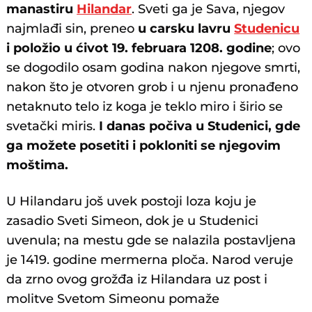
manastiru
Hilandar
. Sveti ga je Sava, njegov
najmlađi sin, preneo
u carsku lavru
Studenicu
i položio u ćivot 19. februara 1208. godine
; ovo
se dogodilo osam godina nakon njegove smrti,
nakon što je otvoren grob i u njenu pronađeno
netaknuto telo iz koga je teklo miro i širio se
svetački miris.
I danas počiva u Studenici, gde
ga možete posetiti i pokloniti se njegovim
moštima.
U Hilandaru još uvek postoji loza koju je
zasadio Sveti Simeon, dok je u Studenici
uvenula; na mestu gde se nalazila postavljena
je 1419. godine mermerna ploča. Narod veruje
da zrno ovog grožđa iz Hilandara uz post i
molitve Svetom Simeonu pomaže