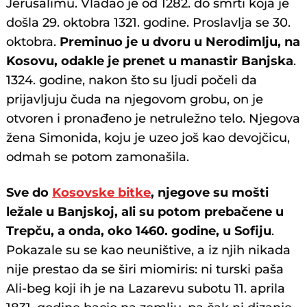
Jerusalimu. Vladao je od 1282. do smrti koja je
došla 29. oktobra 1321. godine. Proslavlja se 30.
oktobra.
Preminuo je u dvoru u Nerodimlju, na
Kosovu, odakle je prenet u manastir Banjska
.
1324. godine, nakon što su ljudi počeli da
prijavljuju čuda na njegovom grobu, on je
otvoren i pronađeno je netruležno telo. Njegova
žena Simonida, koju je uzeo još kao devojčicu,
odmah se potom zamonašila.
Sve do
Kosovske bitke
, njegove su mošti
ležale u Banjskoj, ali su potom prebačene u
Trepču, a onda, oko 1460. godine, u Sofiju
.
Pokazale su se kao neuništive, a iz njih nikada
nije prestao da se širi miomiris: ni turski paša
Ali-beg koji ih je na Lazarevu subotu 11. aprila