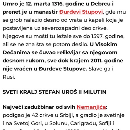
Umro je 12. marta 1316. godine u Debrcu i
prenet je u manastir
Đurđevi Stupovi
, gde mu
se grob nalazio desno od vrata u kapeli koja je
postavljena uz severozapadni deo crkve.
Njegove su mošti tu ležale sve do 1597. godine,
ali se ne zna šta se potom desilo.
U Visokim
Dečanima se čuvao relikvijar sa njegovom
desnom rukom, sve dok krajem 2011. godine
nije vraćen u Đurđeve Stupove.
Slave ga i
Rusi.
SVETI KRALJ STEFAN UROŠ II MILUTIN
Najveći zadužbinar od svih
Nemanjića
:
podigao je 42 crkve u Srbiji, a gradio je svetinje
i na Svetoj Gori, u Solunu, Carigradu, Sofiji i