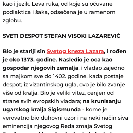
kao i jezik. Leva ruka, od koje su očuvane
podlaktica i šaka, odsečena je u ramenom
zglobu.
SVETI DESPOT STEFAN VISOKI LAZAREVIĆ
Bio je stariji sin
Svetog kneza Lazara
, i rođen
je oko 1373. godine. Nasledio je oca kao
gospodar njegovih zemalja
, i vladao zajedno
sa majkom sve do 1402. godine, kada postaje
despot; iz vizantinskog ugla, ovo je bilo zvanje
više od kralja. Bio je veliki vitez, cenjen od
strane svih evropskih vladara;
na krunisanju
ugarskog kralja Sigismunda
- kome je
verovatno bio duhovni uzor i na neki način siva
eminencija njegovog Reda zmaja Svetog