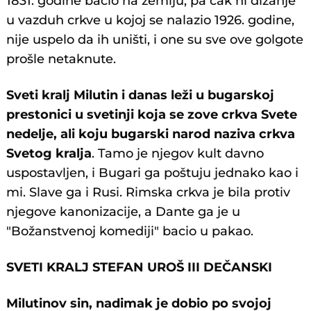
1831. godine bacio na zemlju, pa čak ni dizanje
u vazduh crkve u kojoj se nalazio 1926. godine,
nije uspelo da ih uništi, i one su sve ove golgote
prošle netaknute.
Sveti kralj Milutin i danas leži u bugarskoj
prestonici u svetinji koja se zove crkva Svete
nedelje, ali koju bugarski narod naziva crkva
Svetog kralja
. Tamo je njegov kult davno
uspostavljen, i Bugari ga poštuju jednako kao i
mi. Slave ga i Rusi. Rimska crkva je bila protiv
njegove kanonizacije, a Dante ga je u
"Božanstvenoj komediji" bacio u pakao.
SVETI KRALJ STEFAN UROŠ III DEČANSKI
Milutinov sin, nadimak je dobio po svojoj