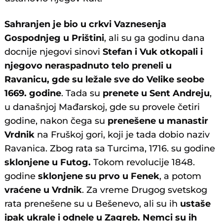
Sahranjen je bio u crkvi Vaznesenja
Gospodnjeg u Prištini
, ali su ga godinu dana
docnije njegovi sinovi
Stefan i Vuk otkopali i
njegovo neraspadnuto telo preneli u
Ravanicu, gde su ležale sve do Velike seobe
1669. godine
. Tada su
prenete u Sent Andreju
,
u današnjoj Mađarskoj, gde su provele četiri
godine, nakon čega su
prenešene u manastir
Vrdnik
na Fruškoj gori, koji je tada dobio naziv
Ravanica. Zbog rata sa Turcima, 1716. su godine
sklonjene u Futog.
Tokom revolucije 1848.
godine
sklonjene su prvo u Fenek
, a potom
vraćene u Vrdnik
. Za vreme Drugog svetskog
rata prenešene su u Bešenevo, ali su ih
ustaše
ipak ukrale i odnele u Zagreb. Nemci su ih