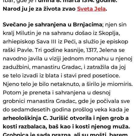
Ibar, gde je i
umrla 8. marta 1314. godine.
Narod ju je za života zvao
Sveta Jela
.
Svečano je sahranjena u Brnjacima
; njen sin
kralj Milutin je na sahranu došao iz Skoplja,
arhiepiskop Sava III iz Peći, a služio je episkop
raški Pavle. Tri godine kasnije, 1317, Jelena se
navodno javila u viziji jednom monahu u njenoj
zadužbini, manastiru Gradac, i zatražila da joj
se telo izvadi iz blata i stavi pred posetioce.
Njeno telo je bilo netaknuto, a širilo je miomiris.
Potom je preneta i sahranjena u desnoj
grobnici manastira Gradac, gde je počivala sve
do sedamdesetih godina prošlog veka kada je
arheološkinja C. Jurišić otvorila i njen grob a
kosti razbalaca, baš kao i kosti njenog muža.
Grobnica je sada prazna, ali su mošti, barem