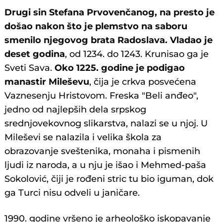
Drugi sin Stefana Prvovenčanog, na presto je
došao nakon što je plemstvo na saboru
smenilo njegovog brata Radoslava. Vladao je
deset godina
, od 1234. do 1243. Krunisao ga je
Sveti Sava.
Oko 1225. godine je podigao
manastir Mileševu
, čija je crkva posvećena
Vaznesenju Hristovom. Freska "Beli anđeo",
jedno od najlepših dela srpskog
srednjovekovnog slikarstva, nalazi se u njoj. U
Mileševi se nalazila i velika škola za
obrazovanje sveštenika, monaha i pismenih
ljudi iz naroda, a u nju je išao i Mehmed-paša
Sokolović, čiji je rođeni stric tu bio iguman, dok
ga Turci nisu odveli u janičare.
1990. godine vršeno je arheološko iskopavanje