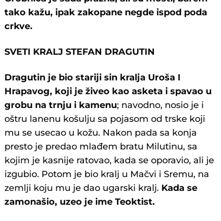
tako kažu, ipak zakopane negde ispod poda
crkve.
SVETI KRALJ STEFAN DRAGUTIN
Dragutin je bio stariji sin kralja Uroša I
Hrapavog, koji je živeo kao asketa i spavao u
grobu na trnju i kamenu
; navodno, nosio je i
oštru lanenu košulju sa pojasom od trske koji
mu se usecao u kožu. Nakon pada sa konja
presto je predao mlađem bratu Milutinu, sa
kojim je kasnije ratovao, kada se oporavio, ali je
izgubio. Potom je bio kralj u Mačvi i Sremu, na
zemlji koju mu je dao ugarski kralj.
Kada se
zamonašio, uzeo je ime Teoktist.