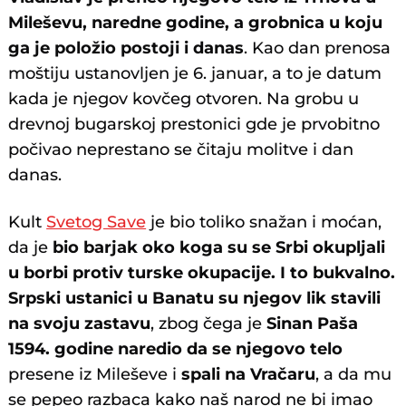
Mileševu, naredne godine, a grobnica u koju
ga je položio postoji i danas
. Kao dan prenosa
moštiju ustanovljen je 6. januar, a to je datum
kada je njegov kovčeg otvoren. Na grobu u
drevnoj bugarskoj prestonici gde je prvobitno
počivao neprestano se čitaju molitve i dan
danas.
Kult
Svetog Save
je bio toliko snažan i moćan,
da je
bio barjak oko koga su se Srbi okupljali
u borbi protiv turske okupacije. I to bukvalno.
Srpski ustanici u Banatu su njegov lik stavili
na svoju zastavu
, zbog čega je
Sinan Paša
1594. godine naredio da se
njegovo telo
presene iz Mileševe i
spali na Vračaru
, a da mu
se pepeo razbaca kako naš narod ne bi imao