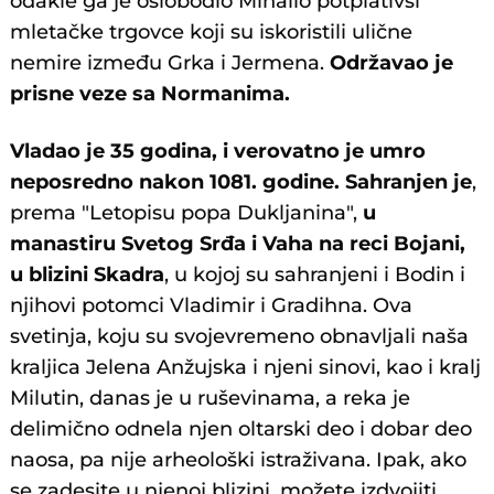
odakle ga je oslobodio Mihailo potplativši
mletačke trgovce koji su iskoristili ulične
nemire između Grka i Jermena.
Održavao je
prisne veze sa Normanima.
Vladao je 35 godina, i verovatno je umro
neposredno nakon 1081. godine. Sahranjen je
,
prema "Letopisu popa Dukljanina",
u
manastiru Svetog Srđa i Vaha na reci Bojani,
u blizini Skadra
, u kojoj su sahranjeni i Bodin i
njihovi potomci Vladimir i Gradihna. Ova
svetinja, koju su svojevremeno obnavljali naša
kraljica Jelena Anžujska i njeni sinovi, kao i kralj
Milutin, danas je u ruševinama, a reka je
delimično odnela njen oltarski deo i dobar deo
naosa, pa nije arheološki istraživana. Ipak, ako
se zadesite u njenoj blizini, možete izdvojiti