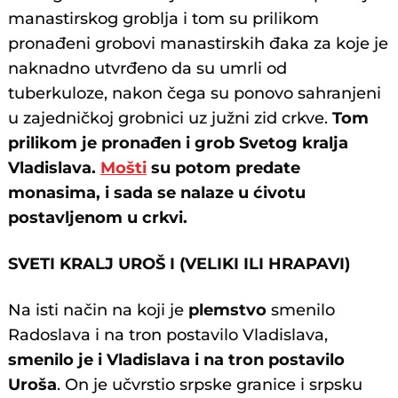
manastirskog groblja i tom su prilikom
pronađeni grobovi manastirskih đaka za koje je
naknadno utvrđeno da su umrli od
tuberkuloze, nakon čega su ponovo sahranjeni
u zajedničkoj grobnici uz južni zid crkve.
Tom
prilikom je pronađen i grob Svetog kralja
Vladislava.
Mošti
su potom predate
monasima, i sada se nalaze u ćivotu
postavljenom u crkvi.
SVETI KRALJ UROŠ I (VELIKI ILI HRAPAVI)
Na isti način na koji je
plemstvo
smenilo
Radoslava i na tron postavilo Vladislava,
smenilo je i Vladislava i na tron postavilo
Uroša
. On je učvrstio srpske granice i srpsku