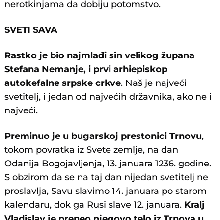
nerotkinjama da dobiju potomstvo.
SVETI SAVA
Rastko je bio najmlađi sin velikog župana
Stefana Nemanje, i prvi arhiepiskop
autokefalne srpske crkve
. Naš je najveći
svetitelj, i jedan od najvećih državnika, ako ne i
najveći.
Preminuo je u bugarskoj prestonici Trnovu
,
tokom povratka iz Svete zemlje, na dan
Odanija Bogojavljenja, 13. januara 1236. godine.
S obzirom da se na taj dan nijedan svetitelj ne
proslavlja, Savu slavimo 14. januara po starom
kalendaru, dok ga Rusi slave 12. januara.
Kralj
Vladislav je preneo njegovo telo iz Trnova u