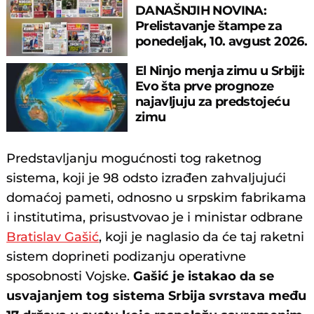
DANAŠNJIH NOVINA:
Prelistavanje štampe za
ponedeljak, 10. avgust 2026.
godine
El Ninjo menja zimu u Srbiji:
Evo šta prve prognoze
najavljuju za predstojeću
zimu
Predstavljanju mogućnosti tog raketnog
sistema, koji je 98 odsto izrađen zahvaljujući
domaćoj pameti, odnosno u srpskim fabrikama
i institutima, prisustvovao je i ministar odbrane
Bratislav Gašić
, koji je naglasio da će taj raketni
sistem doprineti podizanju operativne
sposobnosti Vojske.
Gašić je istakao da se
usvajanjem tog sistema Srbija svrstava među