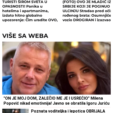
TURISTI ŠIROM SVETA U
(FOTO) OVO JE MLADIĆ IZ
OPASNOSTI! Panika u
SRBIJE KOJI JE POGINUO 
hotelima i apartmanima,
ULCINJU Stradao pred oči
izdato hitno globalno
rođenog brata: Osumnjičen
upozorenje: Čim uradite OVO,
vozio DROGIRAN i izazvao
postajete meta opasnog
nesreću
napada!
VIŠE SA WEBA
"ON JE MOJ DOM, ZALEČIO ME JE I USREĆIO" Milena
Popović nikad emotivnija! Javno se obratila Igoru Juriću
Poznata voditeljka i lepotica OBRIJALA