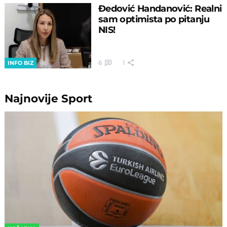
Đedović Handanović: Realni
sam optimista po pitanju
NIS!
6
1
INFO BIZ
Najnovije
Sport