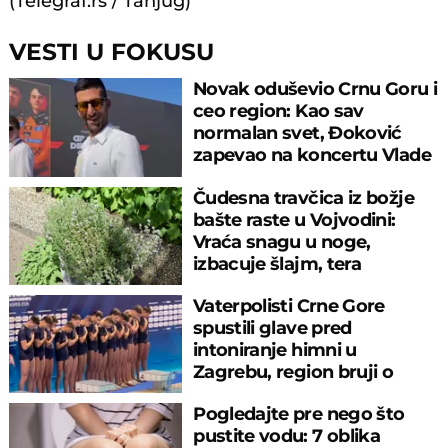
(Telegraf.rs / Tanjug)
VESTI U FOKUSU
Novak oduševio Crnu Goru i
ceo region: Kao sav
normalan svet, Đoković
zapevao na koncertu Vlade
Georgijeva
Čudesna travčica iz božje
bašte raste u Vojvodini:
Vraća snagu u noge,
izbacuje šlajm, tera
komarce i miševe
Vaterpolisti Crne Gore
spustili glave pred
intoniranje himni u
Zagrebu, region bruji o
velikom propustu
Pogledajte pre nego što
pustite vodu: 7 oblika