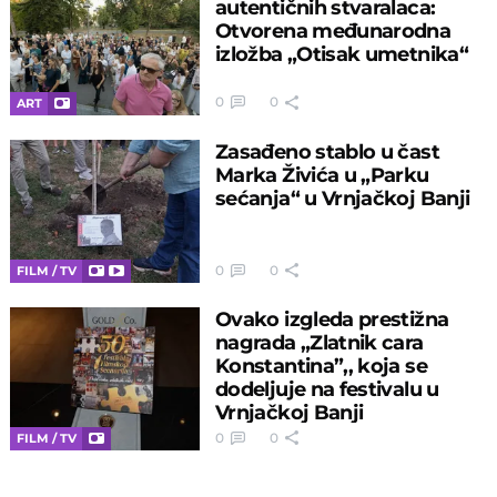
autentičnih stvaralaca:
Otvorena međunarodna
izložba „Otisak umetnika“
0
0
ART
Zasađeno stablo u čast
Marka Živića u „Parku
sećanja“ u Vrnjačkoj Banji
0
0
FILM / TV
Ovako izgleda prestižna
nagrada „Zlatnik cara
Konstantina”,, koja se
dodeljuje na festivalu u
Vrnjačkoj Banji
0
0
FILM / TV