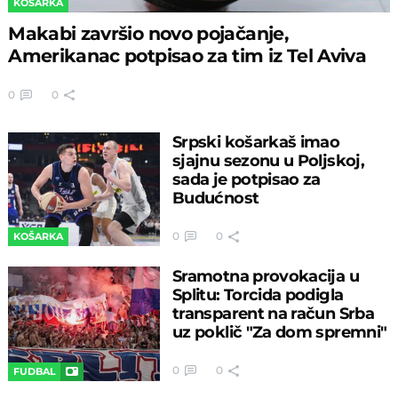
KOŠARKA
Makabi završio novo pojačanje,
Amerikanac potpisao za tim iz Tel Aviva
0
0
Srpski košarkaš imao
sjajnu sezonu u Poljskoj,
sada je potpisao za
Budućnost
0
0
KOŠARKA
Sramotna provokacija u
Splitu: Torcida podigla
transparent na račun Srba
uz poklič "Za dom spremni"
0
0
FUDBAL