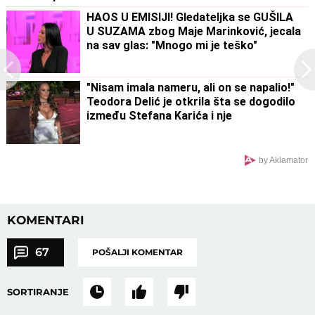
HAOS U EMISIJI! Gledateljka se GUŠILA
U SUZAMA zbog Maje Marinković, jecala
na sav glas: "Mnogo mi je teško"
"Nisam imala nameru, ali on se napalio!"
Teodora Delić je otkrila šta se dogodilo
između Stefana Karića i nje
by Aklamator
KOMENTARI
67
POŠALJI KOMENTAR
SORTIRANJE