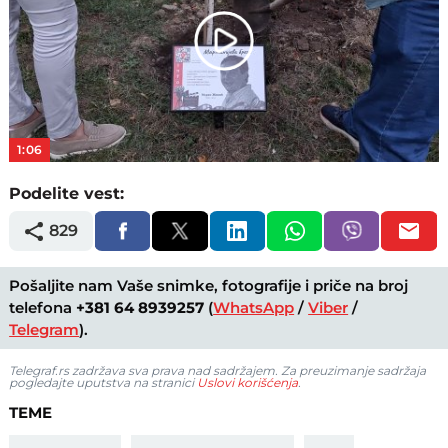
Play
Video
1:06
Podelite vest:
829
Pošaljite nam Vaše snimke, fotografije i priče na broj
telefona
+381 64 8939257
(
WhatsApp
/
Viber
/
Telegram
).
Telegraf.rs zadržava sva prava nad sadržajem. Za preuzimanje sadržaja
pogledajte uputstva na stranici
Uslovi korišćenja
.
TEME