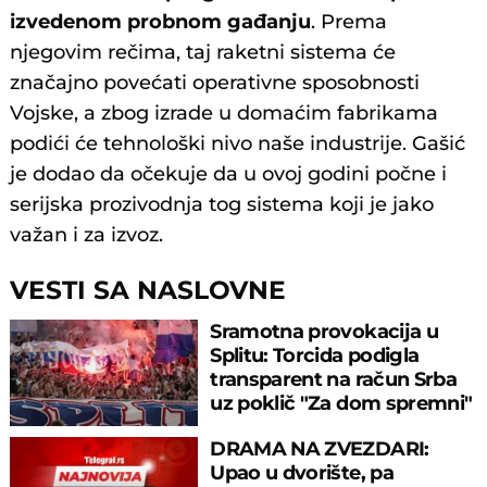
izvedenom probnom gađanju
. Prema
njegovim rečima, taj raketni sistema će
značajno povećati operativne sposobnosti
Vojske, a zbog izrade u domaćim fabrikama
podići će tehnološki nivo naše industrije. Gašić
je dodao da očekuje da u ovoj godini počne i
serijska prozivodnja tog sistema koji je jako
važan i za izvoz.
VESTI SA NASLOVNE
Sramotna provokacija u
Splitu: Torcida podigla
transparent na račun Srba
uz poklič "Za dom spremni"
DRAMA NA ZVEZDARI:
Upao u dvorište, pa