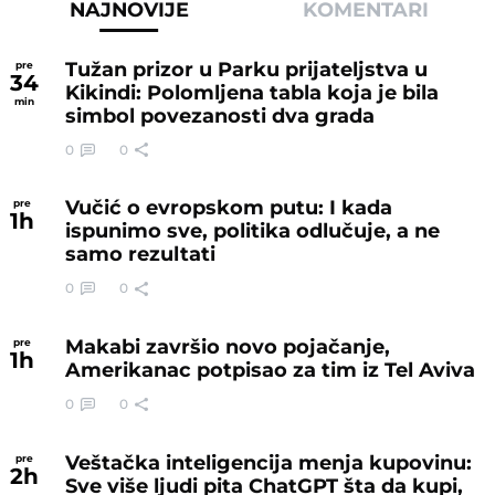
NAJNOVIJE
KOMENTARI
Tužan prizor u Parku prijateljstva u
pre
34
Kikindi: Polomljena tabla koja je bila
min
simbol povezanosti dva grada
0
0
Vučić o evropskom putu: I kada
pre
1
h
ispunimo sve, politika odlučuje, a ne
samo rezultati
0
0
Makabi završio novo pojačanje,
pre
1
h
Amerikanac potpisao za tim iz Tel Aviva
0
0
Veštačka inteligencija menja kupovinu:
pre
2
h
Sve više ljudi pita ChatGPT šta da kupi,