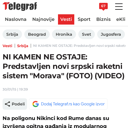
67
Naslovna
Najnovije
Vesti
Sport
Biznis
eKli
Srbija
Beograd
Hronika
Svet
Jugosfera
Vesti
Srbija
NI KAMEN NE OSTAJE: Predstavljen novi srpski raketni 
NI KAMEN NE OSTAJE:
Predstavljen novi srpski raketni
sistem "Morava" (FOTO) (VIDEO)
30/01/15 | 19:39
Podeli
Na poligonu Nikinci kod Rume danas su
izvršena opitna gađanja iz modularnog