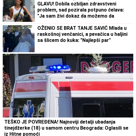
GLAVU! Dobila ozbiljan zdravstveni
problem, sad pozirala potpuno ćelava:
"Ja sam živi dokaz da možemo da
prevaziđemo svaku traumu"
OŽENIO SE BRAT TANJE SAVIĆ Mlada u
raskošnoj venčanici, a pevačica u haljini
sa šlicem do kuka: "Najlepši par"
TEŠKO JE POVREĐENA! Najnoviji detalji ubadanja
tinejdžerke (18) u samom centru Beograda: Oglasili se
iz Hitne pomoći