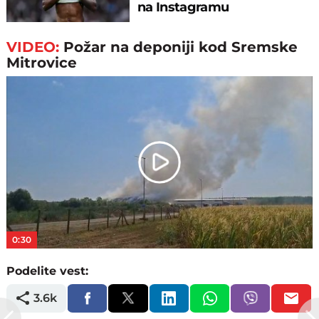
na Instagramu
VIDEO:
Požar na deponiji kod Sremske
Mitrovice
Play
Video
0:30
Podelite vest:
3.6k