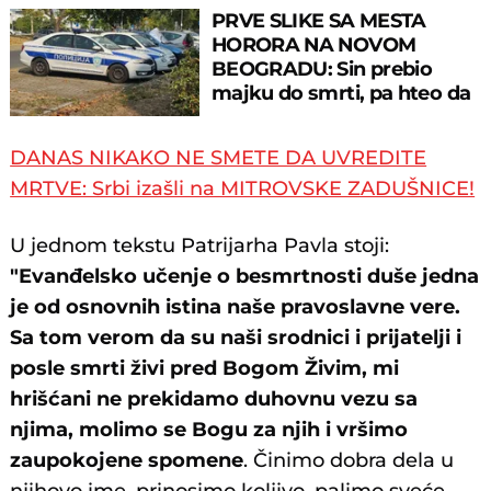
PRVE SLIKE SA MESTA
HORORA NA NOVOM
BEOGRADU: Sin prebio
majku do smrti, pa hteo da
skoči sa terase!
DANAS NIKAKO NE SMETE DA UVREDITE
MRTVE: Srbi izašli na MITROVSKE ZADUŠNICE!
U jednom tekstu Patrijarha Pavla stoji:
"Evanđelsko učenje o besmrtnosti duše jedna
je od osnovnih istina naše pravoslavne vere.
Sa tom verom da su naši srodnici i prijatelji i
posle smrti živi pred Bogom Živim, mi
hrišćani ne prekidamo duhovnu vezu sa
njima, molimo se Bogu za njih i vršimo
zaupokojene spomene
. Činimo dobra dela u