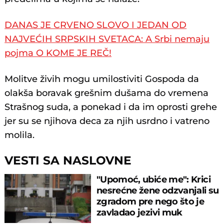
DANAS JE CRVENO SLOVO I JEDAN OD
NAJVEĆIH SRPSKIH SVETACA: A Srbi nemaju
pojma O KOME JE REČ!
Molitve živih mogu umilostiviti Gospoda da
olakša boravak grešnim dušama do vremena
Strašnog suda, a ponekad i da im oprosti grehe
jer su se njihova deca za njih usrdno i vatreno
molila.
VESTI SA NASLOVNE
"Upomoć, ubiće me": Krici
nesrećne žene odzvanjali su
zgradom pre nego što je
zavladao jezivi muk