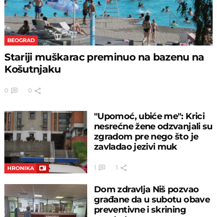
BEOGRAD
Stariji muškarac preminuo na bazenu na
Košutnjaku
0
0
"Upomoć, ubiće me": Krici
nesrećne žene odzvanjali su
zgradom pre nego što je
zavladao jezivi muk
1
1
HRONIKA
Dom zdravlja Niš pozvao
građane da u subotu obave
preventivne i skrining