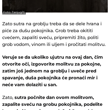
Foto: Tanjug/tj
Zato sutra na groblju treba da se dele hrana i
piće za dušu pokojnika. Grob treba okititi
cvećem, zapaliti sveću, pripremiti žito, politi
grob vodom, vinom ili uljem i pročitati molitvu.
Veruje se da ukoliko ujutru na ovaj dan, čim
otvorite oči, izgovorite molitvu za pokojne,
zatim još jednom na groblju i uveče pred
spavanje, duša pokojnika će pronaći mir i
neće vam dolaziti u san.
Zato,
sutra počnite dan ovom molitvom,
zapalite sveću na grobu pokojnika, podelite