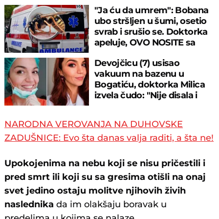
"Ja ću da umrem": Bobana
ubo stršljen u šumi, osetio
svrab i srušio se. Doktorka
apeluje, OVO NOSITE sa
sobom
Devojčicu (7) usisao
vakuum na bazenu u
Bogatiću, doktorka Milica
izvela čudo: "Nije disala i
nije imala puls"
NARODNA VEROVANJA NA DUHOVSKE
ZADUŠNICE: Evo šta danas valja raditi, a šta ne!
Upokojenima na nebu koji se nisu pričestili i
pred smrt ili koji su sa gresima otišli na onaj
svet jedino ostaju molitve njihovih živih
naslednika
da im olakšaju boravak u
predelima u kojima se nalaze.