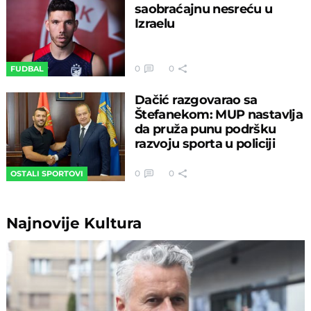
saobraćajnu nesreću u
Izraelu
0
0
FUDBAL
Dačić razgovarao sa
Štefanekom: MUP nastavlja
da pruža punu podršku
razvoju sporta u policiji
0
0
OSTALI SPORTOVI
Najnovije
Kultura