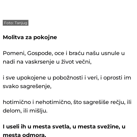
Foto: Tanjug
Molitva za pokojne
Pomeni, Gospode, oce i braću našu usnule u
nadi na vaskrsenje u život večni,
i sve upokojene u pobožnosti i veri, i oprosti im
svako sagrešenje,
hotimično i nehotimično, što sagrešiše rečju, ili
delom, ili mišlju.
I useli ih u mesta svetla, u mesta svežine, u
mesta odmora,