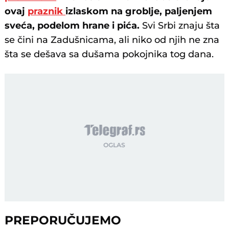
ovaj
praznik
izlaskom na groblje, paljenjem
sveća, podelom hrane i pića.
Svi Srbi znaju šta
se čini na Zadušnicama, ali niko od njih ne zna
šta se dešava sa dušama pokojnika tog dana.
PREPORUČUJEMO