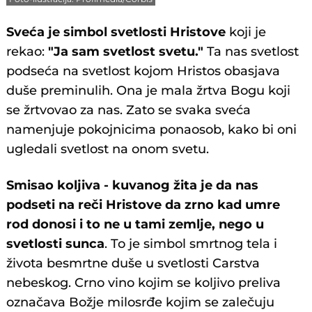
Sveća je simbol svetlosti Hristove
koji je
rekao:
"Ja sam svetlost svetu."
Ta nas svetlost
podseća na svetlost kojom Hristos obasjava
duše preminulih. Ona je mala žrtva Bogu koji
se žrtvovao za nas. Zato se svaka sveća
namenjuje pokojnicima ponaosob, kako bi oni
ugledali svetlost na onom svetu.
Smisao koljiva - kuvanog žita je da nas
podseti na reči Hristove da zrno kad umre
rod donosi i to ne u tami zemlje, nego u
svetlosti sunca
. To je simbol smrtnog tela i
života besmrtne duše u svetlosti Carstva
nebeskog. Crno vino kojim se koljivo preliva
označava Božje milosrđe kojim se zalečuju