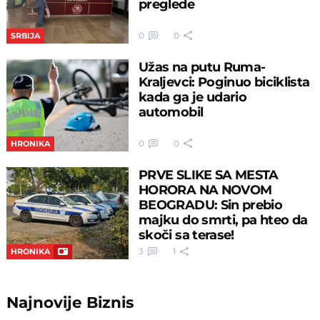
preglede
0
0
SRBIJA
Užas na putu Ruma-
Kraljevci: Poginuo biciklista
kada ga je udario
automobil
0
0
HRONIKA
PRVE SLIKE SA MESTA
HORORA NA NOVOM
BEOGRADU: Sin prebio
majku do smrti, pa hteo da
skoči sa terase!
3
1
HRONIKA
Najnovije
Biznis