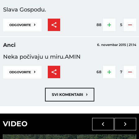
Slava Gospodu.
›
88
5
ODGOVORITE
Anci
6. novembar 2015 | 21:14
Neka počivaju u miru.AMIN
›
68
7
ODGOVORITE
›
SVI KOMENTARI
VIDEO