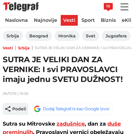
19
Naslovna
Najnovije
Vesti
Sport
Biznis
eKli
Srbija
Beograd
Hronika
Svet
Jugosfera
Vesti
Srbija
SUTRA JE VELIKI DAN ZA VERNIKE: I svi PRAVOSLAVCI
SUTRA JE VELIKI DAN ZA
VERNIKE: I svi PRAVOSLAVCI
imaju jednu SVETU DUŽNOST!
06/11/15 | 19:55
Podeli
Sutra su Mitrovske
zadušnice
, dan za
duše
preminulih
. Pravoslavni vernici obeležavaju