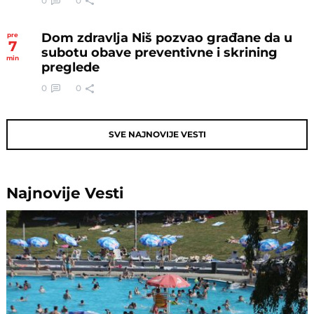
0
0
Dom zdravlja Niš pozvao građane da u
pre
7
subotu obave preventivne i skrining
min
preglede
0
0
SVE NAJNOVIJE VESTI
Najnovije
Vesti