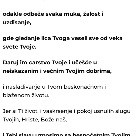
odakle odbeže svaka muka, žalost i
uzdisanje,
gde gledanje lica Tvoga veseli sve od veka
svete Tvoje.
Daruj im carstvo Tvoje i učešće u
neiskazanim i večnim Tvojim dobrima,
i naslađivanje u Tvom beskonačnom i
blaženom životu.
Jer si Ti život, i vaskrsenje i pokoj usnulih slugu
Tvojih, Hriste, Bože naš,
i Tebi slavu uznosimo sa bespočetnim Tvojim