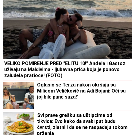
VELIKO POMIRENJE PRED "ELITU 10!" Anđela i Gastoz
uživaju na Maldivima - ljubavna priča koja je ponovo
zaludela pratioce! (FOTO)
Oglasio se Terza nakon okršaja sa
Milicom Veličković na Adi Bojani: Oči su
joj bile pune suza!"
Svi prave grešku sa uštipcima od
tikvica: Evo kako da svaki put budu
čvrsti, zlatni i da se ne raspadaju tokom
prženja