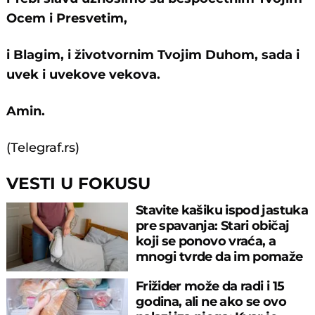
Ocem i Presvetim,
i Blagim, i životvornim Tvojim Duhom, sada i
uvek i uvekove vekova.
Amin.
(Telegraf.rs)
VESTI U FOKUSU
Stavite kašiku ispod jastuka
pre spavanja: Stari običaj
koji se ponovo vraća, a
mnogi tvrde da im pomaže
Frižider može da radi i 15
godina, ali ne ako se ovo