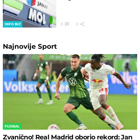
0
0
INFO BIZ
Najnovije
Sport
FUDBAL
Zvanično! Real Madrid oborio rekord: Jan