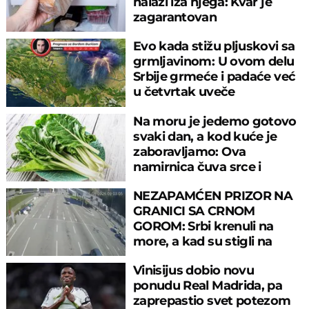
nalazi iza njega: Kvar je
zagarantovan
Evo kada stižu pljuskovi sa
grmljavinom: U ovom delu
Srbije grmeće i padaće već
u četvrtak uveče
Na moru je jedemo gotovo
svaki dan, a kod kuće je
zaboravljamo: Ova
namirnica čuva srce i
reguliše šećer
NEZAPAMĆEN PRIZOR NA
GRANICI SA CRNOM
GOROM: Srbi krenuli na
more, a kad su stigli na
prelaz, ostali u šoku!
Vinisijus dobio novu
ponudu Real Madrida, pa
zaprepastio svet potezom