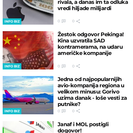
rivala, a danas im ta odluka
vredi hiljade milijardi
0
0
INFO BIZ
Žestok odgovor Pekinga!
Kina uzvratila SAD
kontramerama, na udaru
američke kompanije
0
0
INFO BIZ
Jedna od najpopularnijih
avio-kompanija regiona u
velikom minusu: Gorivo
uzima danak - loše vesti za
putnike?
0
0
INFO BIZ
Janaf i MOL postigli
dogovor!