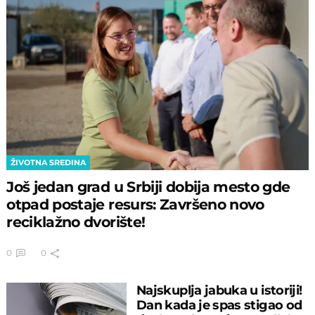
ŽIVOTNA SREDINA
Još jedan grad u Srbiji dobija mesto gde
otpad postaje resurs: Završeno novo
reciklažno dvorište!
0
0
Najskuplja jabuka u istoriji!
Dan kada je spas stigao od