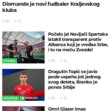
Diomande je novi fudbaler Kraljevskog
kluba
0
0
Počelo je! Navijači Spartaka
istakli transparent protiv
Albanca koji je vređao Srbe,
i to na meču Zvezde!
0
0
FUDBAL
Dragutin Topić se javio
posle uspeha još jednog
svog deteta, Branko je
ponos Srbije
0
0
ATLETIKA
Omri Glazer imao