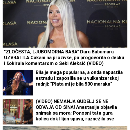
"ZLOČESTA, LJUBOMORNA BABA" Dara Bubamara
UZVRATILA Cakani na prozivke, pa progovorila o dečku
i šokirala komentarom o Seki Aleksić (VIDEO)
Bila je mega popularna, a onda napustila
estradu i zaposlila se u vulkanizerskoj
radnji: "Plata mi je bila 500 maraka"
(VIDEO) NEMANJA GUDELJ SE NE
ODVAJA OD SINA! Anastasija objavila
snimak sa mora: Ponosni tata gura
kolica dok Ilijan spava, raznežila sve