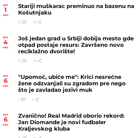
Stariji muškarac preminuo na bazenu na
pre
1
Košutnjaku
min
0
0
Još jedan grad u Srbiji dobija mesto gde
pre
4
otpad postaje resurs: Završeno novo
min
reciklažno dvorište!
0
0
"Upomoć, ubiće me": Krici nesrećne
pre
6
žene odzvanjali su zgradom pre nego
min
što je zavladao jezivi muk
1
1
Zvanično! Real Madrid oborio rekord:
pre
6
Jan Diomande je novi fudbaler
min
Kraljevskog kluba