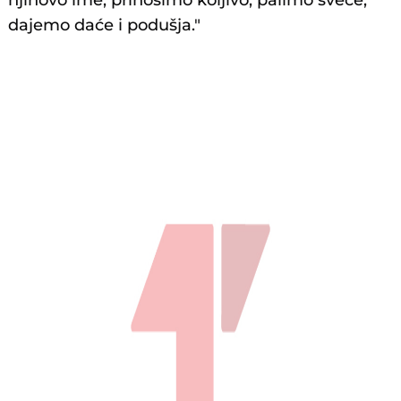
njihovo ime, prinosimo koljivo, palimo sveće,
dajemo daće i podušja."