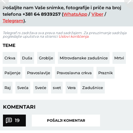
Pošaljite nam Vaše snimke, fotografije i priče na broj
telefona
+381 64 8939257
(
WhatsApp
/
Viber
/
Telegram
).
Telegraf.rs zadržava sva prava nad sadržajem. Za preuzimanje sadržaja
pogledajte uputstva na stranici
Uslovi korišćenja
.
TEME
Crkva
Duša
Groblje
Mitrovdanske zadušnice
Mrtvi
Paljenje
Pravoslavlje
Pravoslavna crkva
Praznik
Raj
Sveća
Sveće
svet
Vera
Zadušnice
KOMENTARI
19
POŠALJI KOMENTAR