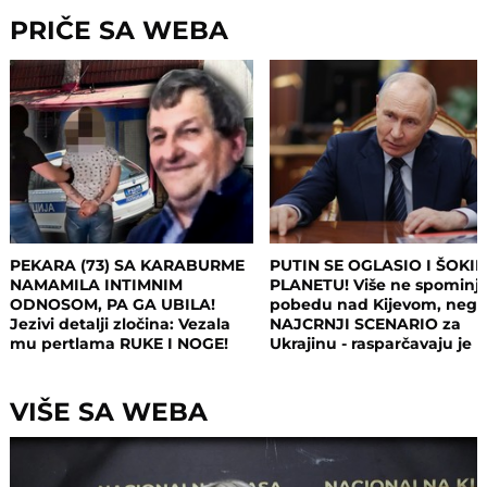
PRIČE SA WEBA
PEKARA (73) SA KARABURME
PUTIN SE OGLASIO I ŠOKI
NAMAMILA INTIMNIM
PLANETU! Više ne spominj
ODNOSOM, PA GA UBILA!
pobedu nad Kijevom, neg
Jezivi detalji zločina: Vezala
NAJCRNJI SCENARIO za
mu pertlama RUKE I NOGE!
Ukrajinu - rasparčavaju je 
tri dela?!
VIŠE SA WEBA