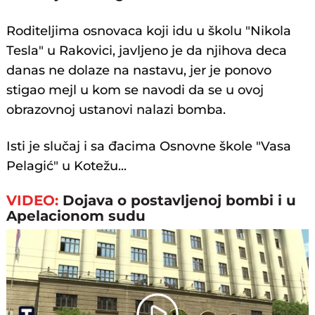
Roditeljima osnovaca koji idu u školu "Nikola
Tesla" u Rakovici, javljeno je da njihova deca
danas ne dolaze na nastavu, jer je ponovo
stigao mejl u kom se navodi da se u ovoj
obrazovnoj ustanovi nalazi bomba.
Isti je slučaj i sa đacima Osnovne škole "Vasa
Pelagić" u Kotežu...
VIDEO:
Dojava o postavljenoj bombi i u
Apelacionom sudu