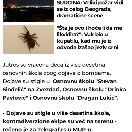
SURČINA: Veliki požar vidi
se iz celog Beograda,
dramatične scene
uznemirile prestonicu
"Šta je ovo i hoće li da me
likvidira?": Vuk bio u
kupatilu, kad mu je iz
odvoda izašao jeziv crni
pauk
Jutros su vraćena deca iz više desetina
osnovnih škola zbog dojava o bombama.
Dojave su stigle u
Osnovnu školu "Stevan
Sinđelić" na Zvezdari, Osnovnu školu "Drinka
Pavlović" i Osnovnu školu "Dragan Lukić".
- Dojave su stigle u više desetina škola,
kontradiverzione ekipe su već na terenu -
rečeno je za Telegraf.rs u MUP-u.