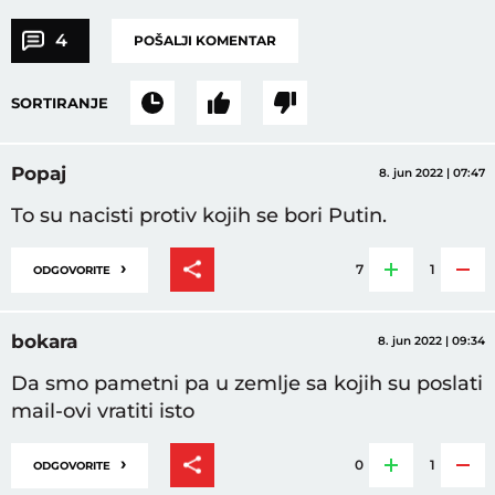
4
POŠALJI KOMENTAR
SORTIRANJE
Popaj
8. jun 2022 | 07:47
To su nacisti protiv kojih se bori Putin.
›
7
1
ODGOVORITE
bokara
8. jun 2022 | 09:34
Da smo pametni pa u zemlje sa kojih su poslati
mail-ovi vratiti isto
›
0
1
ODGOVORITE