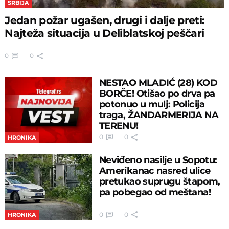
SRBIJA
Jedan požar ugašen, drugi i dalje preti:
Najteža situacija u Deliblatskoj peščari
0
0
NESTAO MLADIĆ (28) KOD
BORČE! Otišao po drva pa
potonuo u mulj: Policija
traga, ŽANDARMERIJA NA
TERENU!
0
0
HRONIKA
Neviđeno nasilje u Sopotu:
Amerikanac nasred ulice
pretukao suprugu štapom,
pa pobegao od meštana!
0
0
HRONIKA