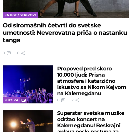
KNJIGE / STRIPOVI
Od siromašnih četvrti do svetske
umetnosti: Neverovatna priča o nastanku
tanga
0
0
Propoved pred skoro
10.000 ljudi: Prisna
atmosfera i katarzično
iskustvo sa Nikom Kejvom
na Kalemegdanu
0
2
MUZIKA
Superstar svetske muzike
održao koncert na
Kalemegdanu! Beskrajni
aplauz posle nastupa za