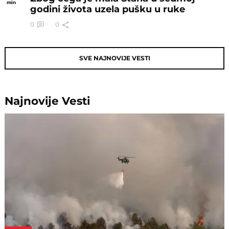
min
godini života uzela pušku u ruke
0
0
SVE NAJNOVIJE VESTI
Najnovije
Vesti