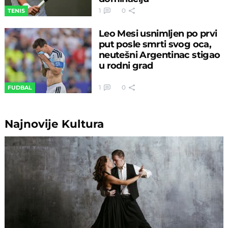
1
0
TENIS
Leo Mesi usnimljen po prvi
put posle smrti svog oca,
neutešni Argentinac stigao
u rodni grad
1
0
FUDBAL
Najnovije
Kultura