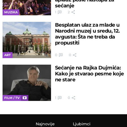
sećanje
1
2
MUZIKA
Besplatan ulaz za mlade u
Narodni muzej u sredu, 12.
avgusta: Šta ne treba da
propustiti
0
0
ART
Sećanje na Rajka Dujmića:
Kako je stvarao pesme koje
ne stare
1
0
FILM / TV
Najnovije
Ljubimci