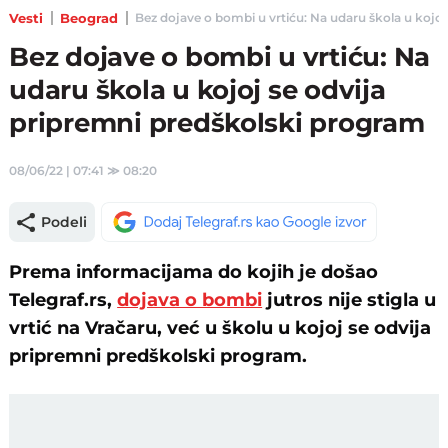
Vesti
Beograd
Bez dojave o bombi u vrtiću: Na udaru škola u kojoj 
Bez dojave o bombi u vrtiću: Na
udaru škola u kojoj se odvija
pripremni predškolski program
08/06/22 | 07:41
≫
08:20
Podeli
Prema informacijama do kojih je došao
Telegraf.rs,
dojava o bombi
jutros nije stigla u
vrtić na Vračaru, već u školu u kojoj se odvija
pripremni predškolski program.