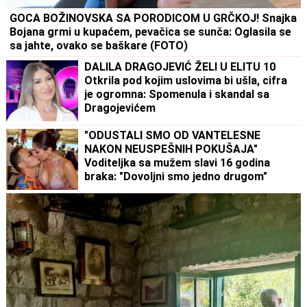
GOCA BOŽINOVSKA SA PORODICOM U GRČKOJ! Snajka
Bojana grmi u kupaćem, pevačica se sunča: Oglasila se
sa jahte, ovako se baškare (FOTO)
DALILA DRAGOJEVIĆ ŽELI U ELITU 10
Otkrila pod kojim uslovima bi ušla, cifra
je ogromna: Spomenula i skandal sa
Dragojevićem
"ODUSTALI SMO OD VANTELESNE
NAKON NEUSPEŠNIH POKUŠAJA"
Voditeljka sa mužem slavi 16 godina
braka: "Dovoljni smo jedno drugom"