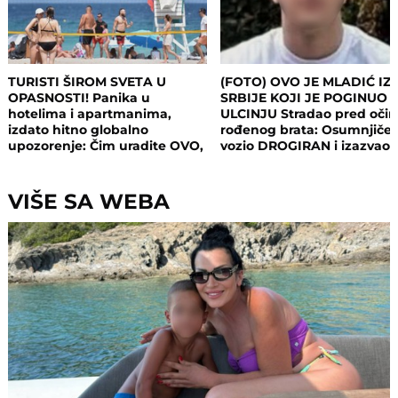
TURISTI ŠIROM SVETA U
(FOTO) OVO JE MLADIĆ IZ
OPASNOSTI! Panika u
SRBIJE KOJI JE POGINUO 
hotelima i apartmanima,
ULCINJU Stradao pred oči
izdato hitno globalno
rođenog brata: Osumnjičen
upozorenje: Čim uradite OVO,
vozio DROGIRAN i izazvao
postajete meta opasnog
nesreću
napada!
VIŠE SA WEBA