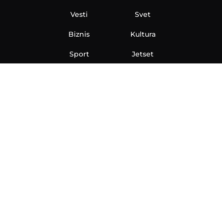
Vesti
Svet
Biznis
Kultura
Sport
Jetset
Nauka
Ona
Aero
Zanimljivosti
eKlinika
Hi-Tech
Auto
Plantbased
Ubrzanje
Telegraf TV