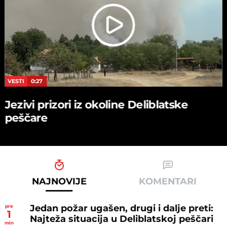
VESTI
0:27
Jezivi prizori iz okoline Deliblatske
peščare
NAJNOVIJE
KOMENTARI
Jedan požar ugašen, drugi i dalje preti:
pre
1
Najteža situacija u Deliblatskoj peščari
min