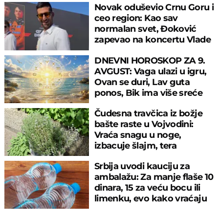
Novak oduševio Crnu Goru i
ceo region: Kao sav
normalan svet, Đoković
zapevao na koncertu Vlade
Georgijeva
DNEVNI HOROSKOP ZA 9.
AVGUST: Vaga ulazi u igru,
Ovan se duri, Lav guta
ponos, Bik ima više sreće
nego pameti
Čudesna travčica iz božje
bašte raste u Vojvodini:
Vraća snagu u noge,
izbacuje šlajm, tera
komarce i miševe
Srbija uvodi kauciju za
ambalažu: Za manje flaše 10
dinara, 15 za veću bocu ili
limenku, evo kako vraćaju
pare