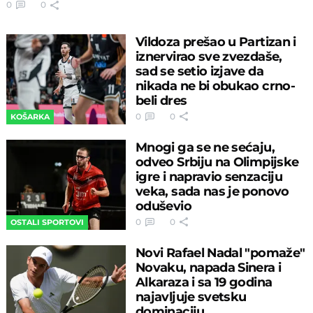
0
0
Vildoza prešao u Partizan i
iznervirao sve zvezdaše,
sad se setio izjave da
nikada ne bi obukao crno-
beli dres
0
0
KOŠARKA
Mnogi ga se ne sećaju,
odveo Srbiju na Olimpijske
igre i napravio senzaciju
veka, sada nas je ponovo
oduševio
0
0
OSTALI SPORTOVI
Novi Rafael Nadal "pomaže"
Novaku, napada Sinera i
Alkaraza i sa 19 godina
najavljuje svetsku
dominaciju