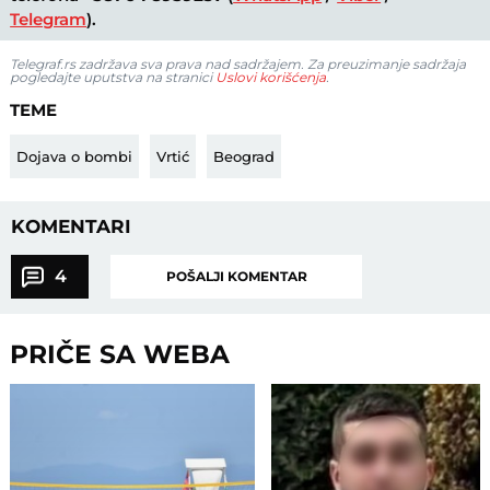
Telegram
).
Telegraf.rs zadržava sva prava nad sadržajem. Za preuzimanje sadržaja
pogledajte uputstva na stranici
Uslovi korišćenja
.
TEME
Dojava o bombi
Vrtić
Beograd
KOMENTARI
4
POŠALJI KOMENTAR
PRIČE SA WEBA