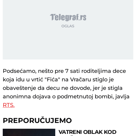
Podsećamo, nešto pre 7 sati roditeljima dece
koja idu u vrtić "Fića" na Vračaru stiglo je
obaveštenje da decu ne dovode, jer je stigla
anonimna dojava o podmetnutoj bombi, javlja
RTS.
PREPORUČUJEMO
VATRENI OBLAK KOD