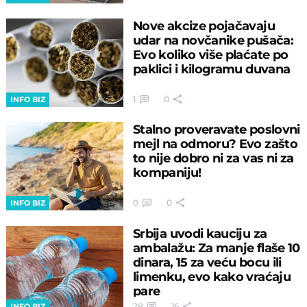
Nove akcize pojačavaju
udar na novčanike pušača:
Evo koliko više plaćate po
paklici i kilogramu duvana
1
0
INFO BIZ
Stalno proveravate poslovni
mejl na odmoru? Evo zašto
to nije dobro ni za vas ni za
kompaniju!
0
0
INFO BIZ
Srbija uvodi kauciju za
ambalažu: Za manje flaše 10
dinara, 15 za veću bocu ili
limenku, evo kako vraćaju
pare
28
16
INFO BIZ