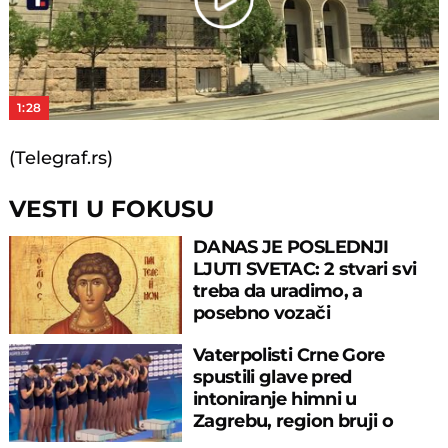
Play
Video
1:28
(Telegraf.rs)
VESTI U FOKUSU
DANAS JE POSLEDNJI
LJUTI SVETAC: 2 stvari svi
treba da uradimo, a
posebno vozači
Vaterpolisti Crne Gore
spustili glave pred
intoniranje himni u
Zagrebu, region bruji o
velikom propustu