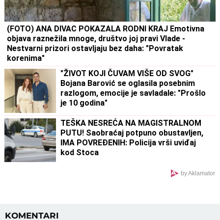
(FOTO) ANA DIVAC POKAZALA RODNI KRAJ Emotivna
objava raznežila mnoge, društvo joj pravi Vlade -
Nestvarni prizori ostavljaju bez daha: "Povratak
korenima"
"ŽIVOT KOJI ČUVAM VIŠE OD SVOG"
Bojana Barović se oglasila posebnim
razlogom, emocije je savladale: "Prošlo
je 10 godina"
TEŠKA NESREĆA NA MAGISTRALNOM
PUTU! Saobraćaj potpuno obustavljen,
IMA POVREĐENIH: Policija vrši uviđaj
kod Stoca
by Aklamator
KOMENTARI