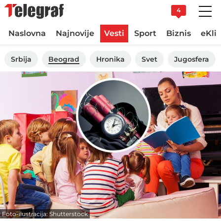
4
Naslovna
Najnovije
Vesti
Sport
Biznis
eKli
Srbija
Beograd
Hronika
Svet
Jugosfera
Foto-ilustracija: Shutterstock