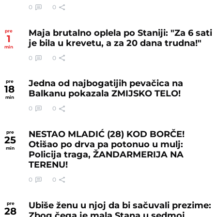
0
0
Maja brutalno oplela po Staniji: "Za 6 sati
pre
1
je bila u krevetu, a za 20 dana trudna!"
min
0
0
Jedna od najbogatijih pevačica na
pre
18
Balkanu pokazala ZMIJSKO TELO!
min
0
0
NESTAO MLADIĆ (28) KOD BORČE!
pre
25
Otišao po drva pa potonuo u mulj:
min
Policija traga, ŽANDARMERIJA NA
TERENU!
0
0
Ubiše ženu u njoj da bi sačuvali prezime:
pre
28
Zbog čega je mala Stana u sedmoj