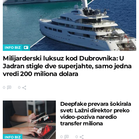
INFO BIZ
Milijarderski luksuz kod Dubrovnika: U
Jadran stigle dve superjahte, samo jedna
vredi 200 miliona dolara
0
0
Deepfake prevara šokirala
svet: Lažni direktor preko
video-poziva naredio
transfer miliona
0
0
INFO BIZ