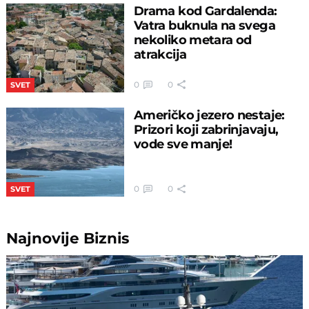
Drama kod Gardalenda:
Vatra buknula na svega
nekoliko metara od
atrakcija
0
0
SVET
Američko jezero nestaje:
Prizori koji zabrinjavaju,
vode sve manje!
0
0
SVET
Najnovije
Biznis