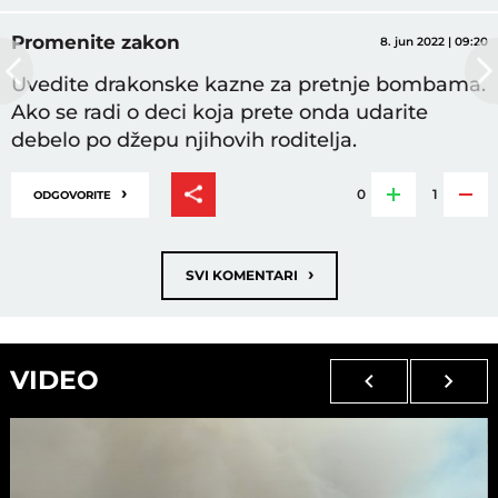
Promenite zakon
8. jun 2022 | 09:20
Uvedite drakonske kazne za pretnje bombama.
Ako se radi o deci koja prete onda udarite
debelo po džepu njihovih roditelja.
›
0
1
ODGOVORITE
›
SVI KOMENTARI
VIDEO