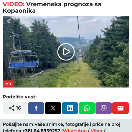
VIDEO:
Vremenska prognoza sa
Kopaonika
Play
Video
2:11
Podelite vest:
16
Pošaljite nam Vaše snimke, fotografije i priče na broj
telefona
+381 64 8939257
(
WhatsApp
/
Viber
/