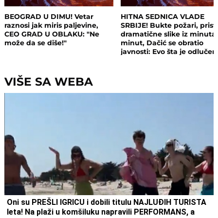
BEOGRAD U DIMU! Vetar
HITNA SEDNICA VLADE
raznosi jak miris paljevine,
SRBIJE! Bukte požari, prist
CEO GRAD U OBLAKU: "Ne
dramatične slike iz minuta
može da se diše!"
minut, Dačić se obratio
javnosti: Evo šta je odluče
VIŠE SA WEBA
Oni su PREŠLI IGRICU i dobili titulu NAJLUĐIH TURISTA
leta! Na plaži u komšiluku napravili PERFORMANS, a