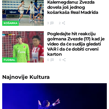
Kalemegdanu: Zvezda
dovela još jednog
košarkaša Real Madrida
3
2
KOŠARKA
Pogledajte hit reakciju
golmana Zvezde (17) kad je
video da će sudija gledati
VAR i da će dobiti crveni
karton
0
0
FUDBAL
Najnovije
Kultura