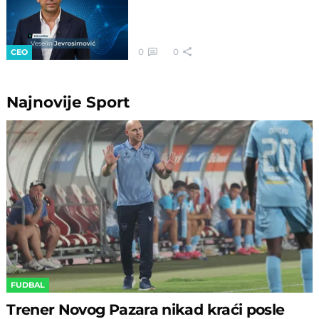
0
0
CEO
Najnovije
Sport
FUDBAL
Trener Novog Pazara nikad kraći posle