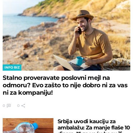
INFO BIZ
Stalno proveravate poslovni mejl na
odmoru? Evo zašto to nije dobro ni za vas
ni za kompaniju!
0
0
Srbija uvodi kauciju za
ambalažu: Za manje flaše 10