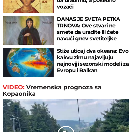
da uradimo, a posebno
vozači
DANAS JE SVETA PETKA
TRNOVA: Ove stvari ne
smete da uradite ili ćete
navući gnev svetiteljke
Stiže uticaj dva okeana: Evo
kakvu zimu najavljuju
najnoviji sezonski modeli za
Evropu i Balkan
VIDEO:
Vremenska prognoza sa
Kopaonika