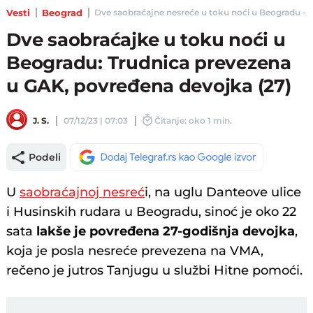
Vesti
Beograd
Dve saobraćajne nesreće u toku noći u Beogradu - Te
Dve saobraćajke u toku noći u
Beogradu: Trudnica prevezena
u GAK, povređena devojka (27)
J. S.
07/12/23 | 07:03
Čitanje: oko 1 min.
Podeli
U
saobraćajnoj nesreć
i, na uglu Danteove ulice
i Husinskih rudara u Beogradu, sinoć je oko 22
sata
lakše je povređena 27-godišnja devojka
,
koja je posla nesreće prevezena na VMA,
rečeno je jutros Tanjugu u službi Hitne pomoći.