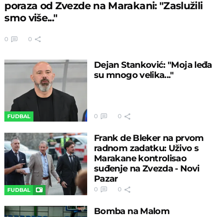
poraza od Zvezde na Marakani: "Zaslužili
smo više..."
0
0
Dejan Stanković: "Moja leđa
su mnogo velika..."
0
0
FUDBAL
Frank de Bleker na prvom
radnom zadatku: Uživo s
Marakane kontrolisao
suđenje na Zvezda - Novi
Pazar
0
0
FUDBAL
Bomba na Malom