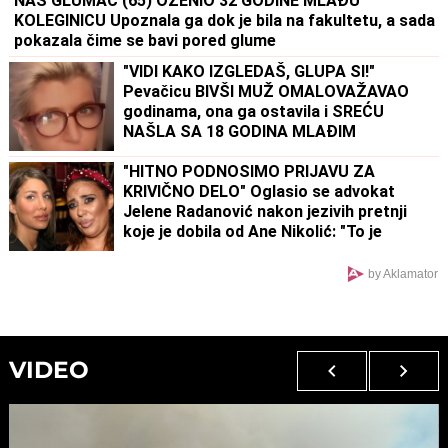
NAŠ GLUMAC (65) OŽENIO 32 GODINE MLAĐU
KOLEGINICU Upoznala ga dok je bila na fakultetu, a sada
pokazala čime se bavi pored glume
"VIDI KAKO IZGLEDAŠ, GLUPA SI!"
Pevačicu BIVŠI MUŽ OMALOVAŽAVAO
godinama, ona ga ostavila i SREĆU
NAŠLA SA 18 GODINA MLAĐIM
"HITNO PODNOSIMO PRIJAVU ZA
KRIVIČNO DELO" Oglasio se advokat
Jelene Radanović nakon jezivih pretnji
koje je dobila od Ane Nikolić: "To je
sramno"
by Aklamator
VIDEO