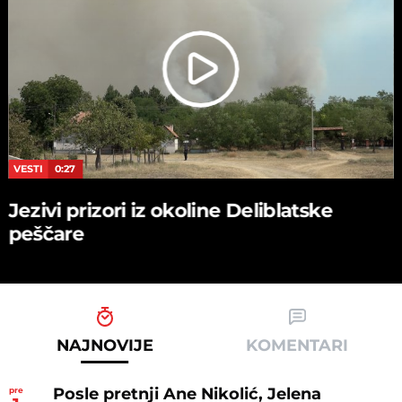
VESTI
0:27
Jezivi prizori iz okoline Deliblatske
peščare
NAJNOVIJE
KOMENTARI
Posle pretnji Ane Nikolić, Jelena
pre