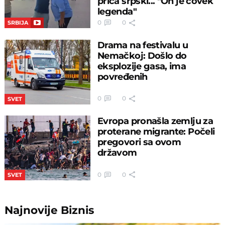
priča srpski... "On je čovek
legenda"
0
0
SRBIJA
Drama na festivalu u
Nemačkoj: Došlo do
eksplozije gasa, ima
povređenih
0
0
SVET
Evropa pronašla zemlju za
proterane migrante: Počeli
pregovori sa ovom
državom
0
0
SVET
Najnovije
Biznis