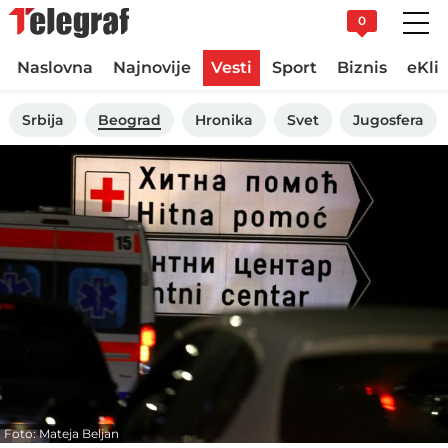
0
Naslovna
Najnovije
Vesti
Sport
Biznis
eKli
Srbija
Beograd
Hronika
Svet
Jugosfera
Foto: Mateja Beljan