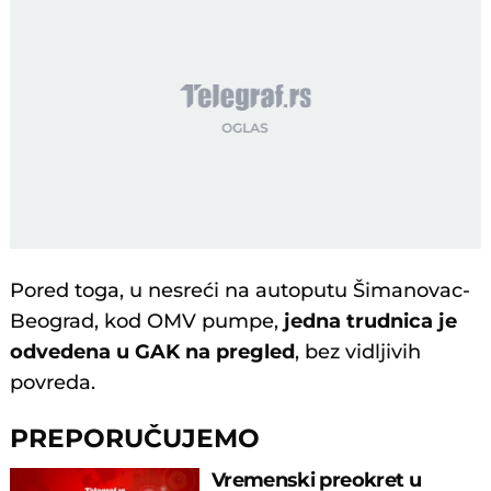
Pored toga, u nesreći na autoputu Šimanovac-
Beograd, kod OMV pumpe,
jedna trudnica je
odvedena u GAK na pregled
, bez vidljivih
povreda.
PREPORUČUJEMO
Vremenski preokret u