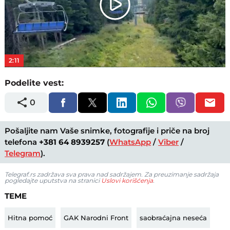
Play
Video
2:11
Podelite vest:
0
Pošaljite nam Vaše snimke, fotografije i priče na broj
telefona
+381 64 8939257
(
WhatsApp
/
Viber
/
Telegram
).
Telegraf.rs zadržava sva prava nad sadržajem. Za preuzimanje sadržaja
pogledajte uputstva na stranici
Uslovi korišćenja
.
TEME
Hitna pomoć
GAK Narodni Front
saobraćajna neseća