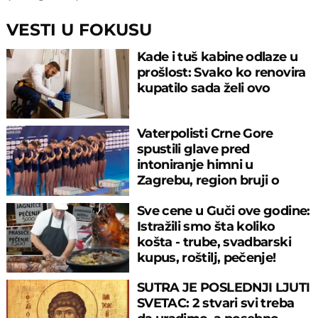
VESTI U FOKUSU
Kade i tuš kabine odlaze u
prošlost: Svako ko renovira
kupatilo sada želi ovo
Vaterpolisti Crne Gore
spustili glave pred
intoniranje himni u
Zagrebu, region bruji o
velikom propustu
Sve cene u Guči ove godine:
Istražili smo šta koliko
košta - trube, svadbarski
kupus, roštilj, pečenje!
SUTRA JE POSLEDNJI LJUTI
SVETAC: 2 stvari svi treba