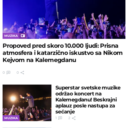
MUZIKA
Propoved pred skoro 10.000 ljudi: Prisna
atmosfera i katarzično iskustvo sa Nikom
Kejvom na Kalemegdanu
0
0
Superstar svetske muzike
održao koncert na
Kalemegdanu! Beskrajni
aplauz posle nastupa za
sećanje
1
2
MUZIKA