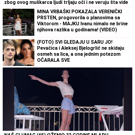
zbog ovog muškarca ljudi trljaju oči i ne veruju šta vide
MINA VRBAŠKI POKAZALA VERENIČKI
PRSTEN, progovorila o planovima sa
Viktorom - MAJKU Ivanu nimalo ne brine
njihova razlika u godinama! (VIDEO)
(FOTO) SVI GLEDAJU U SARU JO!
Pevačica i Aleksej Bjelogrlić ne skidaju
osmeh sa lica, a ona jednim potezom
OČARALA SVE