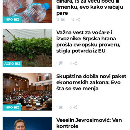
dinara, 15 za veću bocu ili
limenku, evo kako vraćaju
pare
13
15
INFO BIZ
Važna vest za voćare i
izvoznike: Srpska hrana
prošla evropsku proveru,
stigla potvrda iz EU
1
0
AGRO BIZ
Skupština dobila novi paket
ekonomskih zakona: Evo
šta se sve menja
1
0
INFO BIZ
Veselin Jevrosimović: Van
kontrole