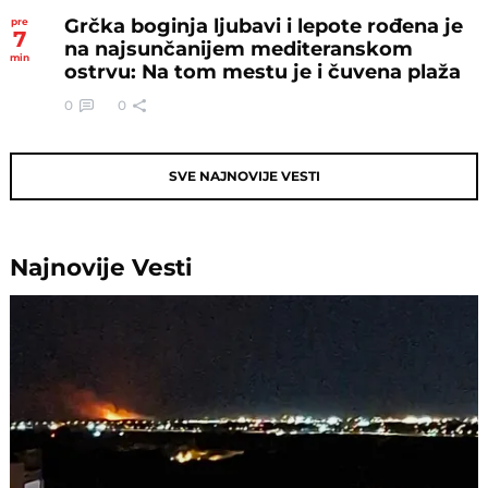
Grčka boginja ljubavi i lepote rođena je
pre
7
na najsunčanijem mediteranskom
min
ostrvu: Na tom mestu je i čuvena plaža
0
0
SVE NAJNOVIJE VESTI
Najnovije
Vesti