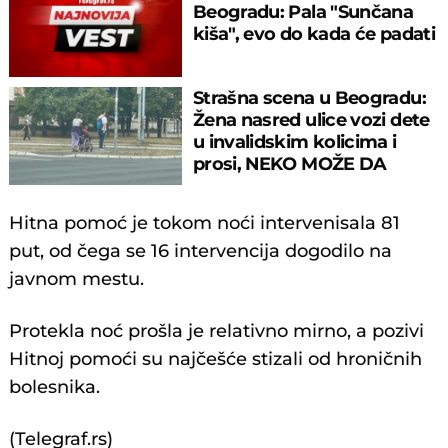
Beogradu: Pala "Sunčana
kiša", evo do kada će padati
Strašna scena u Beogradu:
Žena nasred ulice vozi dete
u invalidskim kolicima i
prosi, NEKO MOŽE DA
POGINE
Hitna pomoć je tokom noći intervenisala 81
put, od čega se 16 intervencija dogodilo na
javnom mestu.
Protekla noć prošla je relativno mirno, a pozivi
Hitnoj pomoći su najčešće stizali od hroničnih
bolesnika.
(Telegraf.rs)