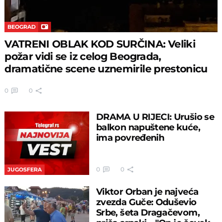
BEOGRAD
VATRENI OBLAK KOD SURČINA: Veliki
požar vidi se iz celog Beograda,
dramatične scene uznemirile prestonicu
0
0
DRAMA U RIJECI: Urušio se
balkon napuštene kuće,
ima povređenih
0
0
JUGOSFERA
Viktor Orban je najveća
zvezda Guče: Oduševio
Srbe, šeta Dragačevom,