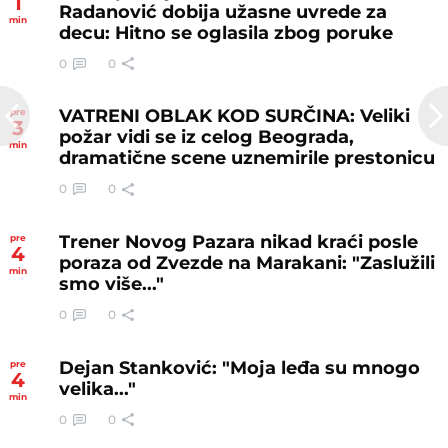
1
Radanović dobija užasne uvrede za
min
decu: Hitno se oglasila zbog poruke
0
0
VATRENI OBLAK KOD SURČINA: Veliki
pre
3
požar vidi se iz celog Beograda,
min
dramatične scene uznemirile prestonicu
0
0
Trener Novog Pazara nikad kraći posle
pre
4
poraza od Zvezde na Marakani: "Zaslužili
min
smo više..."
0
0
Dejan Stanković: "Moja leđa su mnogo
pre
4
velika..."
min
0
0