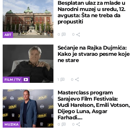
Besplatan ulaz za mlade u
Narodni muzej u sredu, 12.
avgusta: Šta ne treba da
propustiti
0
0
ART
Sećanje na Rajka Dujmića:
Kako je stvarao pesme koje
ne stare
1
0
FILM / TV
Masterclass program
Sarajevo Film Festivala:
Vudi Harelson, Emili Votson,
Dijego Luna, Asgar
Farhadi....
0
0
MUZIKA