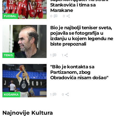
Stankovića i tima sa
Marakane
0
0
FUDBAL
Bio je najbolji teniser sveta,
pojavila se fotografija u
izdanju u kojem legendu ne
biste prepoznali
1
1
TENIS
"Bilo je kontakta sa
Partizanom, zbog
Obradovića nisam došao"
1
0
KOŠARKA
Najnovije
Kultura