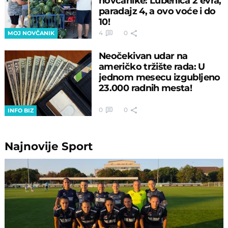
novčanike: Lubenica 2 evra,
paradajz 4, a ovo voće i do
10!
4
0
MOJ NOVČANIK
Neočekivan udar na
američko tržište rada: U
jednom mesecu izgubljeno
23.000 radnih mesta!
0
0
INFO BIZ
Najnovije
Sport