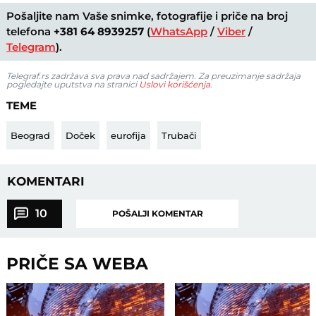
Pošaljite nam Vaše snimke, fotografije i priče na broj
telefona
+381 64 8939257
(
WhatsApp
/
Viber
/
Telegram
).
Telegraf.rs zadržava sva prava nad sadržajem. Za preuzimanje sadržaja
pogledajte uputstva na stranici
Uslovi korišćenja
.
TEME
Beograd
Doček
eurofija
Trubači
KOMENTARI
10
POŠALJI KOMENTAR
PRIČE SA WEBA