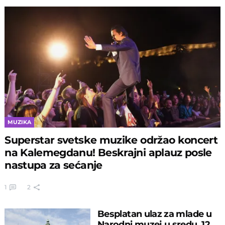
MUZIKA
Superstar svetske muzike održao koncert
na Kalemegdanu! Beskrajni aplauz posle
nastupa za sećanje
1
2
Besplatan ulaz za mlade u
Narodni muzej u sredu, 12.