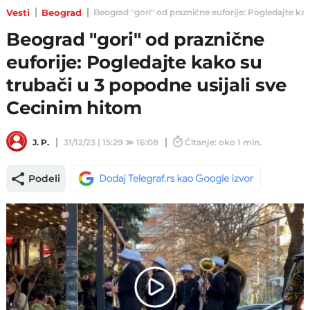
Vesti
Beograd
Beograd "gori" od praznične euforije: Pogledajte kak
Beograd "gori" od praznične
euforije: Pogledajte kako su
trubači u 3 popodne usijali sve
Cecinim hitom
J. P.
31/12/23 | 15:29
≫
16:08
Čitanje: oko 1 min.
Podeli
Play