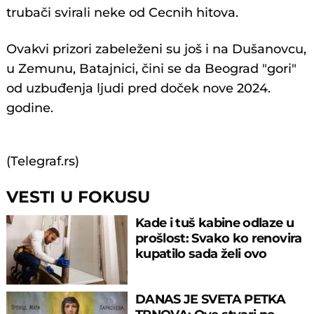
trubači svirali neke od Cecnih hitova.
Ovakvi prizori zabeleženi su još i na Dušanovcu,
u Zemunu, Batajnici, čini se da Beograd "gori"
od uzbuđenja ljudi pred doček nove 2024.
godine.
(Telegraf.rs)
VESTI U FOKUSU
Kade i tuš kabine odlaze u
prošlost: Svako ko renovira
kupatilo sada želi ovo
DANAS JE SVETA PETKA