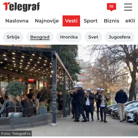
10
Naslovna
Najnovije
Vesti
Sport
Biznis
eKli
Srbija
Beograd
Hronika
Svet
Jugosfera
Foto: Telegraf.rs