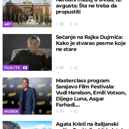
avgusta: Šta ne treba da
propustiti
0
0
ART
Sećanje na Rajka Dujmića:
Kako je stvarao pesme koje
ne stare
0
0
FILM / TV
Masterclass program
Sarajevo Film Festivala:
Vudi Harelson, Emili Votson,
Dijego Luna, Asgar
Farhadi....
0
0
MUZIKA
Agata Kristi na italijanski