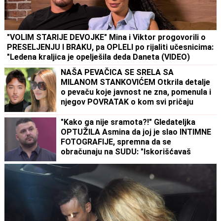
"VOLIM STARIJE DEVOJKE" Mina i Viktor progovorili o
PRESELJENJU I BRAKU, pa OPLELI po rijaliti učesnicima:
"Ledena kraljica je opelješila deda Daneta (VIDEO)
NAŠA PEVAČICA SE SRELA SA
MILANOM STANKOVIĆEM Otkrila detalje
o pevaču koje javnost ne zna, pomenula i
njegov POVRATAK o kom svi pričaju
(VIDEO)
"Kako ga nije sramota?!" Gledateljka
OPTUŽILA Asmina da joj je slao INTIMNE
FOTOGRAFIJE, spremna da se
obračunaju na SUDU: "Iskorišćavaš
devojke za pare"