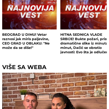
BEOGRAD U DIMU! Vetar
HITNA SEDNICA VLADE
raznosi jak miris paljevine,
SRBIJE! Bukte požari, prist
CEO GRAD U OBLAKU: "Ne
dramatične slike iz minuta
može da se diše!"
minut, Dačić se obratio
javnosti: Evo šta je odluče
VIŠE SA WEBA