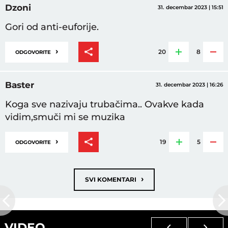
Dzoni
31. decembar 2023 | 15:51
Gori od anti-euforije.
›
20
8
ODGOVORITE
Baster
31. decembar 2023 | 16:26
Koga sve nazivaju trubačima.. Ovakve kada
vidim,smuči mi se muzika
›
19
5
ODGOVORITE
›
SVI KOMENTARI
VIDEO