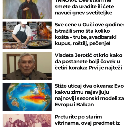
TRNOVA: Ove stvari ne
smete da uradite ili ćete
navući gnev svetiteljke
Sve cene u Guči ove godine:
Istražili smo šta koliko
košta - trube, svadbarski
kupus, roštilj, pečenje!
Vladeta Jerotić otkrio kako
da postanete bolji čovek u
četiri koraka: Prvi je najteži
Stiže uticaj dva okeana: Evo
kakvu zimu najavljuju
najnoviji sezonski modeli za
Evropu i Balkan
Preturite po starim
vitrinama, ovaj predmet iz