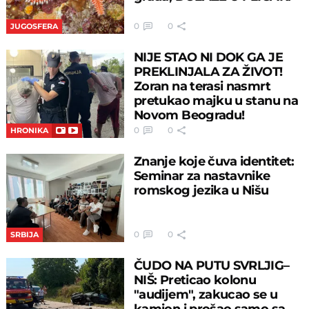
0
0
JUGOSFERA
NIJE STAO NI DOK GA JE
PREKLINJALA ZA ŽIVOT!
Zoran na terasi nasmrt
pretukao majku u stanu na
Novom Beogradu!
0
0
HRONIKA
Znanje koje čuva identitet:
Seminar za nastavnike
romskog jezika u Nišu
0
0
SRBIJA
ČUDO NA PUTU SVRLJIG–
NIŠ: Preticao kolonu
"audijem", zakucao se u
kamion i prošao samo sa