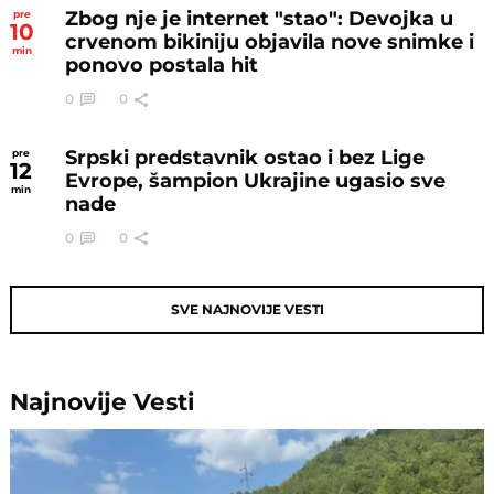
Zbog nje je internet "stao": Devojka u
pre
10
crvenom bikiniju objavila nove snimke i
min
ponovo postala hit
0
0
Srpski predstavnik ostao i bez Lige
pre
12
Evrope, šampion Ukrajine ugasio sve
min
nade
0
0
SVE NAJNOVIJE VESTI
Najnovije
Vesti