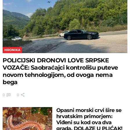
HRONIKA
POLICIJSKI DRONOVI LOVE SRPSKE
VOZAČE: Saobraćajci kontrolišu puteve
novom tehnologijom, od ovoga nema
bega
0
0
Opasni morski crvi šire se
hrvatskim primorjem:
Viđeni su kod ova dva
grada, DOLAZE U PLIĆAK!