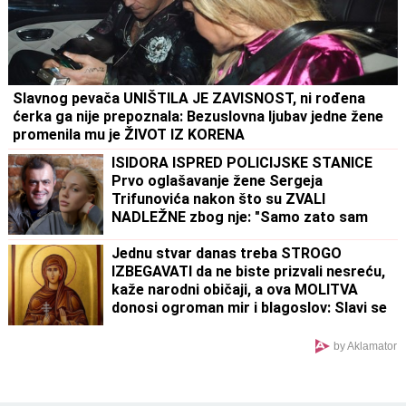
Slavnog pevača UNIŠTILA JE ZAVISNOST, ni rođena
ćerka ga nije prepoznala: Bezuslovna ljubav jedne žene
promenila mu je ŽIVOT IZ KORENA
ISIDORA ISPRED POLICIJSKE STANICE
Prvo oglašavanje žene Sergeja
Trifunovića nakon što su ZVALI
NADLEŽNE zbog nje: "Samo zato sam
došla"
Jednu stvar danas treba STROGO
IZBEGAVATI da ne biste prizvali nesreću,
kaže narodni običaji, a ova MOLITVA
donosi ogroman mir i blagoslov: Slavi se
SVETA PETKA TRNOVA
by Aklamator