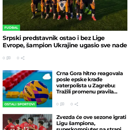
FUDBAL
Srpski predstavnik ostao i bez Lige
Evrope, šampion Ukrajine ugasio sve nade
0
0
Crna Gora hitno reagovala
posle epske krađe
vaterpolista u Zagrebu:
Tražili promenu pravila...
0
0
OSTALI SPORTOVI
Zvezda će ove sezone igrati
Ligu šampiona,
superkompjuter na strani