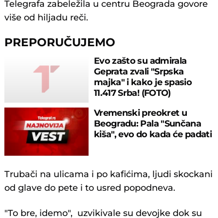
Telegrafa zabeležila u centru Beograda govore
više od hiljadu reči.
PREPORUČUJEMO
Evo zašto su admirala
Geprata zvali "Srpska
majka" i kako je spasio
11.417 Srba! (FOTO)
Vremenski preokret u
Beogradu: Pala "Sunčana
kiša", evo do kada će padati
Trubači na ulicama i po kafićima, ljudi skockani
od glave do pete i to usred popodneva.
"To bre, idemo", uzvikivale su devojke dok su