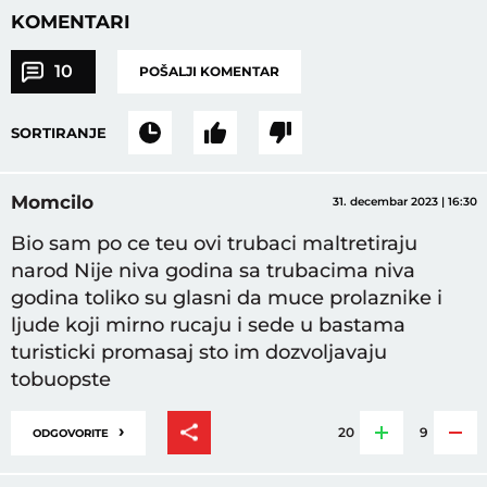
KOMENTARI
10
POŠALJI KOMENTAR
SORTIRANJE
Momcilo
31. decembar 2023 | 16:30
Bio sam po ce teu ovi trubaci maltretiraju
narod Nije niva godina sa trubacima niva
godina toliko su glasni da muce prolaznike i
ljude koji mirno rucaju i sede u bastama
turisticki promasaj sto im dozvoljavaju
tobuopste
›
20
9
ODGOVORITE