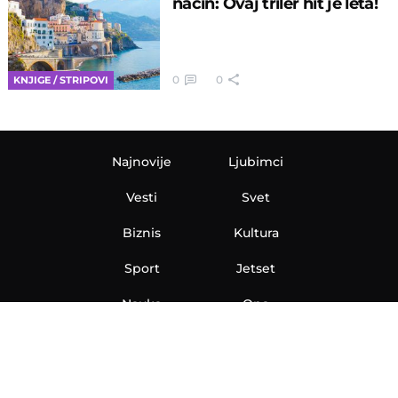
način: Ovaj triler hit je leta!
0
0
KNJIGE / STRIPOVI
Najnovije
Ljubimci
Vesti
Svet
Biznis
Kultura
Sport
Jetset
Nauka
Ona
Aero
Zanimljivosti
eKlinika
Hi-Tech