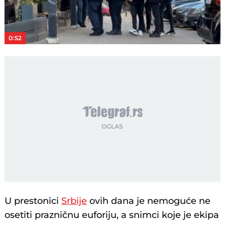
Video
0:52
U prestonici
Srbije
ovih dana je nemoguće ne
osetiti prazničnu euforiju, a snimci koje je ekipa