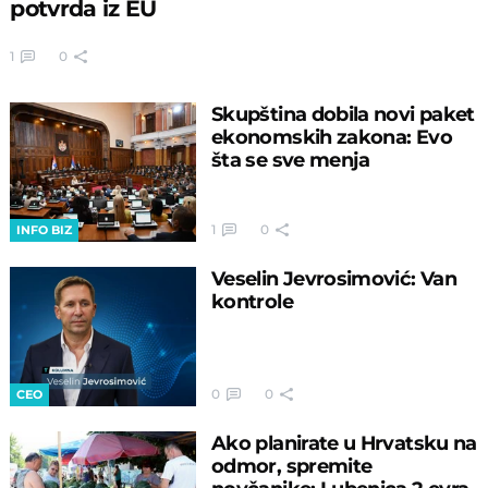
potvrda iz EU
1
0
Skupština dobila novi paket
ekonomskih zakona: Evo
šta se sve menja
1
0
INFO BIZ
Veselin Jevrosimović: Van
kontrole
0
0
CEO
Ako planirate u Hrvatsku na
odmor, spremite