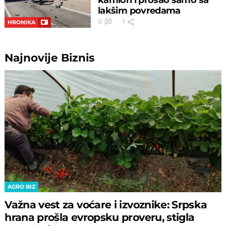
lakšim povredama
0
1
HRONIKA
Najnovije
Biznis
AGRO BIZ
Važna vest za voćare i izvoznike: Srpska
hrana prošla evropsku proveru, stigla