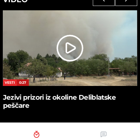
VESTI
0:27
Jezivi prizori iz okoline Deliblatske
peščare