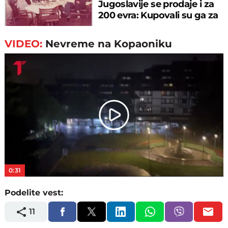
Jugoslavije se prodaje i za
200 evra: Kupovali su ga za
sitniš
VIDEO:
Nevreme na Kopaoniku
Play
Video
0:31
Podelite vest:
11