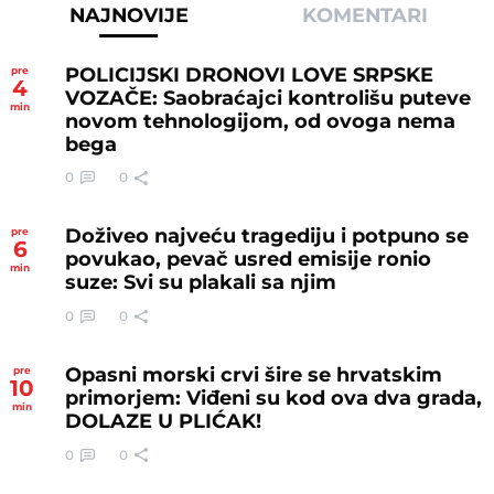
NAJNOVIJE
KOMENTARI
POLICIJSKI DRONOVI LOVE SRPSKE
pre
4
VOZAČE: Saobraćajci kontrolišu puteve
min
novom tehnologijom, od ovoga nema
bega
0
0
Doživeo najveću tragediju i potpuno se
pre
6
povukao, pevač usred emisije ronio
min
suze: Svi su plakali sa njim
0
0
Opasni morski crvi šire se hrvatskim
pre
10
primorjem: Viđeni su kod ova dva grada,
min
DOLAZE U PLIĆAK!
0
0