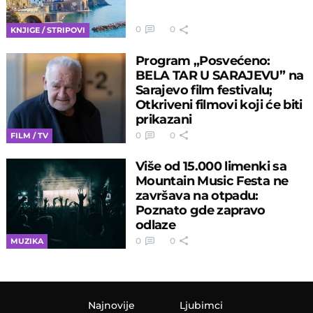
0
0
KNJIGE / STRIPOVI
Program „Posvećeno:
BELA TAR U SARAJEVU” na
Sarajevo film festivalu;
Otkriveni filmovi koji će biti
prikazani
0
0
FILM / TV
Više od 15.000 limenki sa
Mountain Music Festa ne
završava na otpadu:
Poznato gde zapravo
odlaze
0
0
MUZIKA
Najnovije
Ljubimci