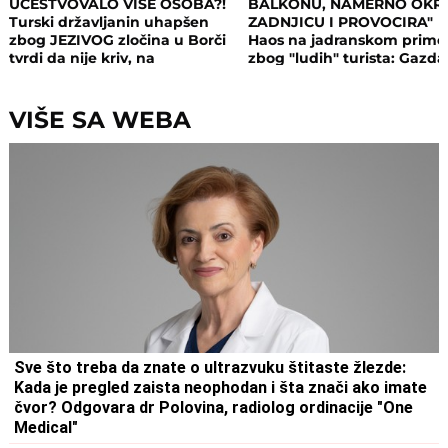
UČESTVOVALO VIŠE OSOBA?!
BALKONU, NAMERNO OKR
Turski državljanin uhapšen
ZADNJICU I PROVOCIRA"
zbog JEZIVOG zločina u Borči
Haos na jadranskom primo
tvrdi da nije kriv, na
zbog "ludih" turista: Gazda
saslušanju izneo ŠOK
isključio struju i promenio
DETALJE: Otkrio u kakvom su
brave, a potom su i UHAPŠ
odnosu bili
VIŠE SA WEBA
Sve što treba da znate o ultrazvuku štitaste žlezde:
Kada je pregled zaista neophodan i šta znači ako imate
čvor? Odgovara dr Polovina, radiolog ordinacije "One
Medical"