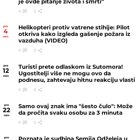
je ovde pitanje života i smrti”
0
0
Helikopteri protiv vatrene stihije: Pilot
pre
4
otkriva kako izgleda gašenje požara iz
min
vazduha (VIDEO)
0
0
Turisti prete odlaskom iz Sutomora!
pre
12
Ugostitelji više ne mogu ovo da
min
podnesu, zahtevaju hitnu reakciju vlasti
0
0
Samo ovaj znak ima "šesto čulo": Može
pre
22
da pročita svaku osobu za 3 minuta
min
0
0
Poznata je sudbina Semija Odželeja u
pre