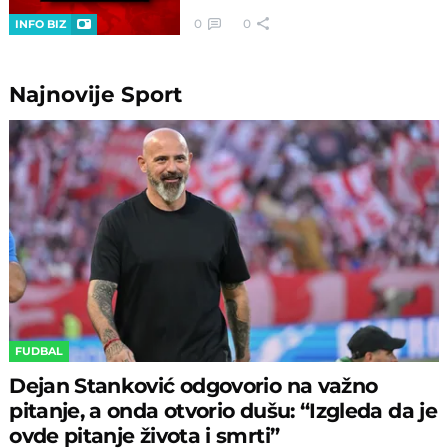
0
0
INFO BIZ
Najnovije
Sport
FUDBAL
Dejan Stanković odgovorio na važno
pitanje, a onda otvorio dušu: “Izgleda da je
ovde pitanje života i smrti”