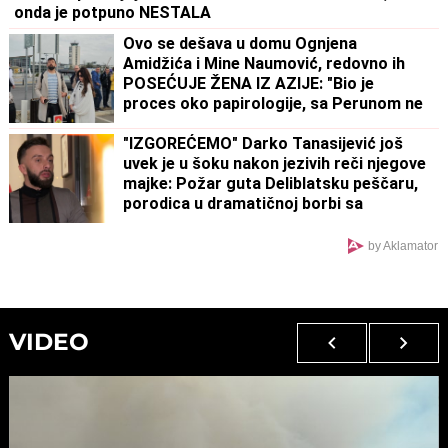
onda je potpuno NESTALA
Ovo se dešava u domu Ognjena
Amidžića i Mine Naumović, redovno ih
POSEĆUJE ŽENA IZ AZIJE: "Bio je
proces oko papirologije, sa Perunom ne
može da pomogne"
"IZGOREĆEMO" Darko Tanasijević još
uvek je u šoku nakon jezivih reči njegove
majke: Požar guta Deliblatsku peščaru,
porodica u dramatičnoj borbi sa
vatrenom stihijom
by Aklamator
VIDEO