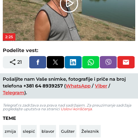
Play
Video
2:25
Podelite vest:
21
Pošaljite nam Vaše snimke, fotografije i priče na broj
telefona
+381 64 8939257
(
WhatsApp
/
Viber
/
Telegram
).
Telegraf.rs zadržava sva prava nad sadržajem. Za preuzimanje sadržaja
pogledajte uputstva na stranici
Uslovi korišćenja
.
TEME
zmija
slepić
blavor
Gušter
Železnik