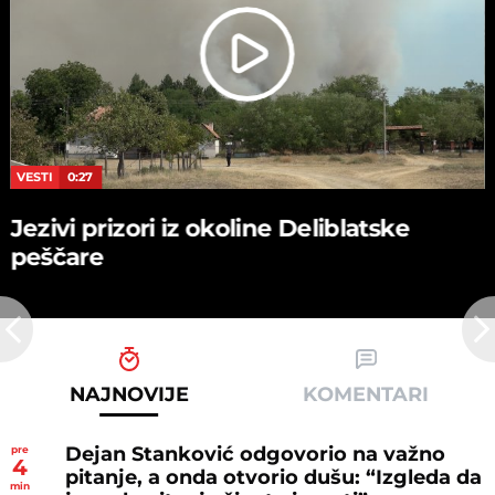
VESTI
0:27
Jezivi prizori iz okoline Deliblatske
peščare
NAJNOVIJE
KOMENTARI
Dejan Stanković odgovorio na važno
pre
4
pitanje, a onda otvorio dušu: “Izgleda da
min