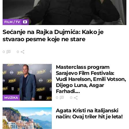
FILM / TV
Sećanje na Rajka Dujmića: Kako je
stvarao pesme koje ne stare
0
0
Masterclass program
Sarajevo Film Festivala:
Vudi Harelson, Emili Votson,
Dijego Luna, Asgar
Farhadi....
0
0
MUZIKA
Agata Kristi na italijanski
način: Ovaj triler hit je leta!