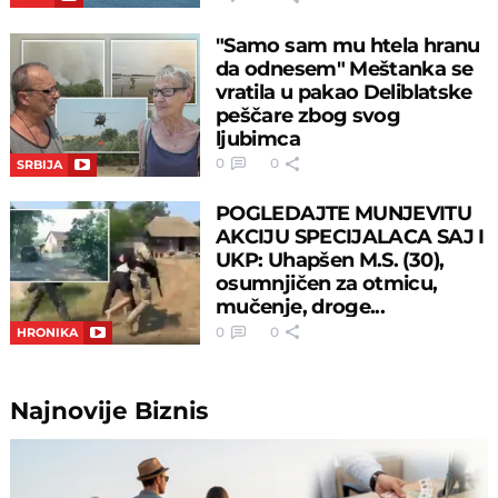
"Samo sam mu htela hranu
da odnesem" Meštanka se
vratila u pakao Deliblatske
peščare zbog svog
ljubimca
0
0
SRBIJA
POGLEDAJTE MUNJEVITU
AKCIJU SPECIJALACA SAJ I
UKP: Uhapšen M.S. (30),
osumnjičen za otmicu,
mučenje, droge...
0
0
HRONIKA
Najnovije
Biznis