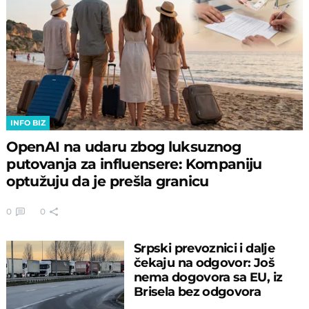
INFO BIZ
OpenAI na udaru zbog luksuznog
putovanja za influensere: Kompaniju
optužuju da je prešla granicu
0
0
Srpski prevoznici i dalje
čekaju na odgovor: Još
nema dogovora sa EU, iz
Brisela bez odgovora