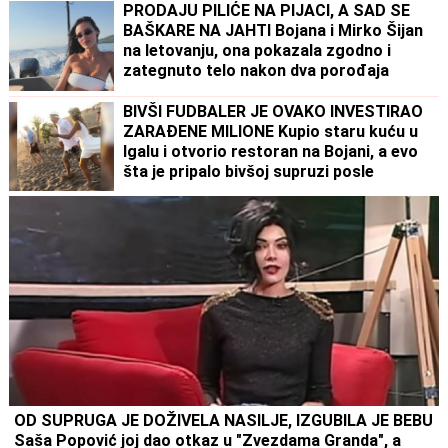
PRODAJU PILIĆE NA PIJACI, A SAD SE
BAŠKARE NA JAHTI Bojana i Mirko Šijan
na letovanju, ona pokazala zgodno i
zategnuto telo nakon dva porođaja
(FOTO)
BIVŠI FUDBALER JE OVAKO INVESTIRAO
ZARAĐENE MILIONE Kupio staru kuću u
Igalu i otvorio restoran na Bojani, a evo
šta je pripalo bivšoj supruzi posle
razvoda
OD SUPRUGA JE DOŽIVELA NASILJE, IZGUBILA JE BEBU
Saša Popović joj dao otkaz u "Zvezdama Granda", a