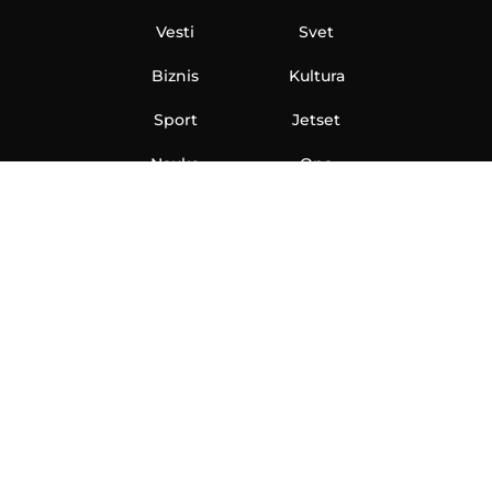
Vesti
Svet
Biznis
Kultura
Sport
Jetset
Nauka
Ona
Aero
Zanimljivosti
eKlinika
Hi-Tech
Auto
Plantbased
Ubrzanje
Telegraf TV