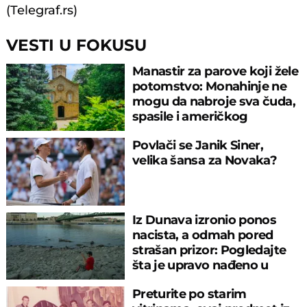
(Telegraf.rs)
VESTI U FOKUSU
Manastir za parove koji žele
potomstvo: Monahinje ne
mogu da nabroje sva čuda,
spasile i američkog
ambasadora
Povlači se Janik Siner,
velika šansa za Novaka?
Iz Dunava izronio ponos
nacista, a odmah pored
strašan prizor: Pogledajte
šta je upravo nađeno u
rečnom blatu
Preturite po starim