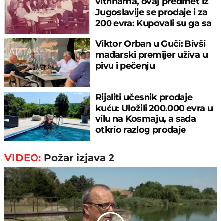
vitrinama, ovaj predmet iz
Jugoslavije se prodaje i za
200 evra: Kupovali su ga sa
sitniš
Viktor Orban u Guči: Bivši
mađarski premijer uživa u
pivu i pečenju
Rijaliti učesnik prodaje
kuću: Uložili 200.000 evra u
vilu na Kosmaju, a sada
otkrio razlog prodaje
VIDEO:
Požar izjava 2