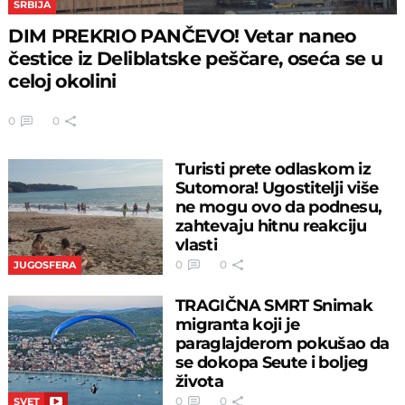
SRBIJA
DIM PREKRIO PANČEVO! Vetar naneo
čestice iz Deliblatske peščare, oseća se u
celoj okolini
0
0
Turisti prete odlaskom iz
Sutomora! Ugostitelji više
ne mogu ovo da podnesu,
zahtevaju hitnu reakciju
vlasti
0
0
JUGOSFERA
TRAGIČNA SMRT Snimak
migranta koji je
paraglajderom pokušao da
se dokopa Seute i boljeg
života
0
0
SVET