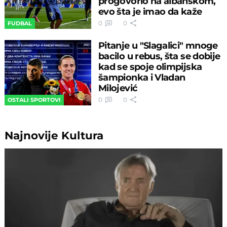
progovorio na albanskom,
evo šta je imao da kaže
0
0
FUDBAL
Pitanje u "Slagalici" mnoge
bacilo u rebus, šta se dobije
kad se spoje olimpijska
šampionka i Vladan
Milojević
0
0
OSTALI SPORTOVI
Najnovije
Kultura