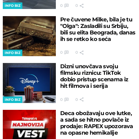
0
0
INFO BIZ
Pre čuvene Milke, bila je tu
"Olga": Zasladili su Srbiju,
bili su elita Beograda, danas
ih se retko ko seća
0
0
INFO BIZ
Dizni unovčava svoju
filmsku riznicu: TikTok
dobio pristup scenama iz
hit filmova i serija
0
0
INFO BIZ
Deca obožavaju ove lutke,
a sada se hitno povlače iz
prodaje: RAPEX upozorava
na opasne hemikalije