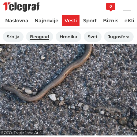
0
Naslovna
Najnovije
Vesti
Sport
Biznis
eKli
Srbija
Beograd
Hronika
Svet
Jugosfera
FOTO: Dzele Jana Arifi