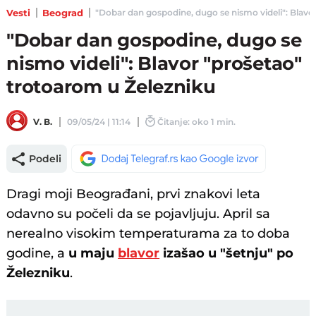
Vesti
Beograd
"Dobar dan gospodine, dugo se nismo videli": Blavor 
"Dobar dan gospodine, dugo se
nismo videli": Blavor "prošetao"
trotoarom u Železniku
V. B.
09/05/24 | 11:14
Čitanje: oko 1 min.
Podeli
Dragi moji Beograđani, prvi znakovi leta
odavno su počeli da se pojavljuju. April sa
nerealno visokim temperaturama za to doba
godine, a
u maju
blavor
izašao u "šetnju" po
Železniku
.