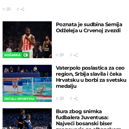
0
0
Poznata je sudbina Semija
Odželeja u Crvenoj zvezdi
0
0
KOŠARKA
Vaterpolo poslastica za ceo
region, Srbija slavila i čeka
Hrvatsku u borbi za svetsku
medalju
0
0
OSTALI SPORTOVI
Bura zbog snimka
fudbalera Juventusa:
Najveći bosanski biser