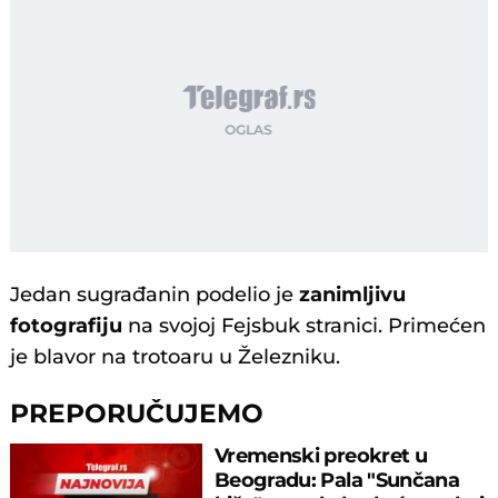
Jedan sugrađanin podelio je
zanimljivu
fotografiju
na svojoj Fejsbuk stranici. Primećen
je blavor na trotoaru u Železniku.
PREPORUČUJEMO
Vremenski preokret u
Beogradu: Pala "Sunčana