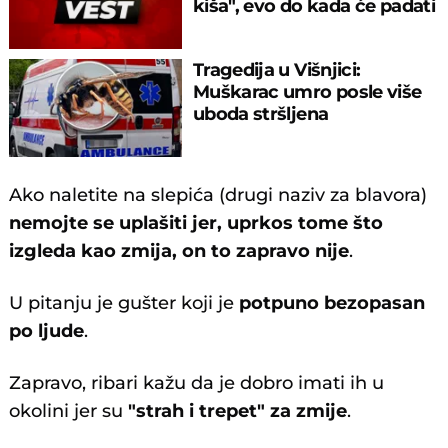
kiša", evo do kada će padati
Tragedija u Višnjici:
Muškarac umro posle više
uboda stršljena
Ako naletite na slepića (drugi naziv za blavora)
nemojte se uplašiti jer, uprkos tome što
izgleda kao zmija, on to zapravo nije
.
U pitanju je gušter koji je
potpuno bezopasan
po ljude
.
Zapravo, ribari kažu da je dobro imati ih u
okolini jer su
"strah i trepet" za zmije
.