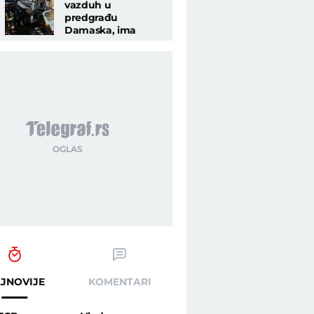
vazduh u
predgrađu
Damaska, ima
mrtvih!
"
JNOVIJE
KOMENTARI