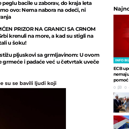
peglu bacile u zaborav, do kraja leta
Najn
amo ovo: Nema nabora na odeći, ni
vanja
ĆEN PRIZOR NA GRANICI SA CRNOM
bi krenuli na more, a kad su stigli na
tali u šoku!
stižu pljuskovi sa grmljavinom: U ovom
INFO BI
je grmeće i padaće već u četvrtak uveče
ECB upo
nemaju 
pomoć
 su se bavili ljudi koji
0
0