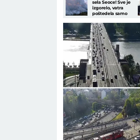
sela Seoce! Sve je
izgorelo, vatra
poštedela samo
krst. Predivan gest
Mitrovića