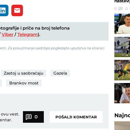
nastavl
0
0
ografije i priče na broj telefona
/
Viber
/
Telegram
).
jem. Za preuzimanje sadržaja pogledajte uputstva na stranici
Zastoj u saobraćaju
Gazela
Brankov most
 ovu vest.
Najn
0
POŠALJI KOMENTAR
entar.