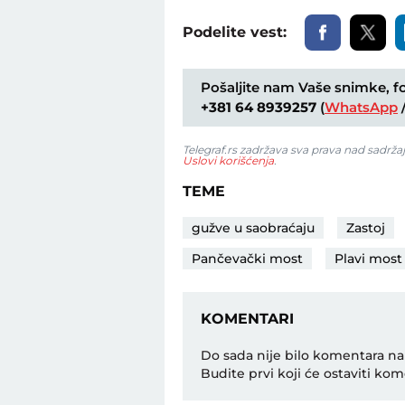
Podelite vest:
Pošaljite nam Vaše snimke, fot
+381 64 8939257
(
WhatsApp
Telegraf.rs zadržava sva prava nad sadrža
Uslovi korišćenja
.
TEME
gužve u saobraćaju
Zastoj
Pančevački most
Plavi most
KOMENTARI
Do sada nije bilo komentara na
Budite prvi koji će ostaviti kom