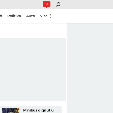
0
ch
Politika
Auto
Više
Minibus dignut u