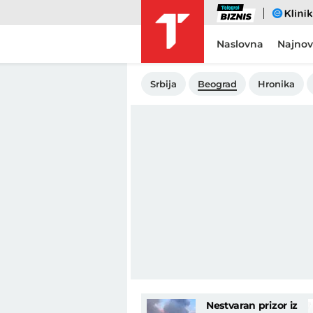
Biznis
eKlinika
Naslovna
Najnov
Srbija
Beograd
Hronika
Nestvaran prizor iz