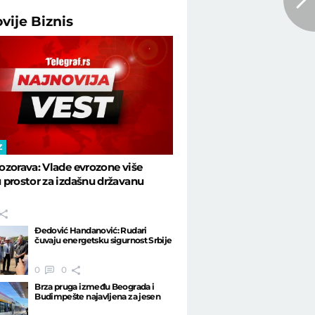
ovije
Biznis
Z
zorava: Vlade evrozone više
prostor za izdašnu državanu
Đedović Handanović: Rudari
čuvaju energetsku sigurnost Srbije
0
0
Brza pruga između Beograda i
Budimpešte najavljena za jesen