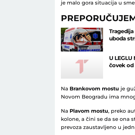
je malo gora situacija u sme
PREPORUČUJE
Tragedija
uboda str
U LEGLU 
čovek od 
Na
Brankovom mostu
je gu
Novom Beogradu ima mnogo 
Na
Plavom mostu
, preko a
kolone, a čini se da se ona s
prevoza zaustavljeno u jedno