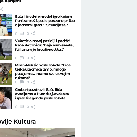
ja karijeru
Saša Ilić otkrio model igre kojem
Partizan teži, posle posebno pričao
o jednom igraču: "Situacija sa..."
0
0
Vukotić o novoj poziciji i podršci
Raće Petrovića: "Daje nam savete,
falila nam je kreativnost tu..."
0
0
Milan Aleksić posle Tobola: "Biće
teška utakmica tamo, mnogo
putujemo... Imamo sve u svojim
rukama"
0
0
Grobari pozdravili Sašu Ilića
ovacijama u Humskoj, ovako su
ispratili legendu posle Tobola
0
0
ovije
Kultura