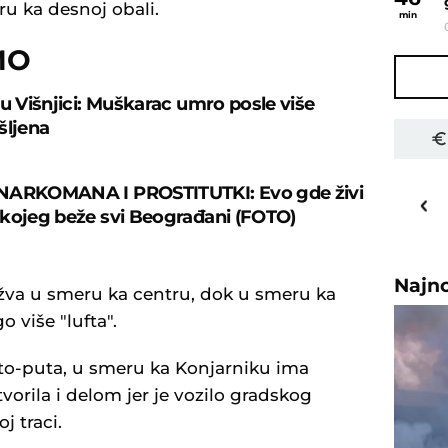
ru ka desnoj obali.
min
MO
 u Višnjici: Muškarac umro posle više
šljena
20
o
C
NARKOMANA I PROSTITUTKI: Evo gde živi
kojeg beže svi Beograđani (FOTO)
Priština
Najn
žva u smeru ka centru, dok u smeru ka
više "lufta".
uto-puta, u smeru ka Konjarniku ima
tvorila i delom jer je vozilo gradskog
j traci.