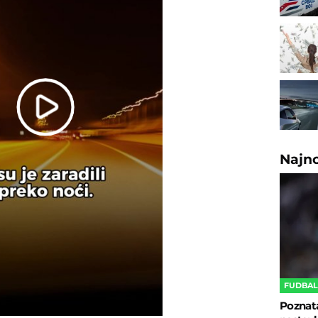
Play
Video
Najn
FUDBA
Poznata