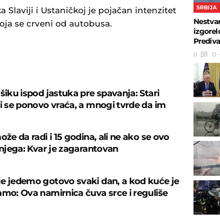
SRBIJA
a Slaviji i Ustaničkoj je pojačan intenzitet
Nestvar
 koja se crveni od autobusa.
izgorel
Prediva
0
0
U
šiku ispod jastuka pre spavanja: Stari
ji se ponovo vraća, a mnogi tvrde da im
ože da radi i 15 godina, ali ne ako se ovo
 njega: Kvar je zagarantovan
e jedemo gotovo svaki dan, a kod kuće je
amo: Ova namirnica čuva srce i reguliše