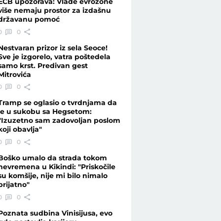
ECB upozorava: Vlade evrozone
više nemaju prostor za izdašnu
državanu pomoć
dardno - Vesti - Telegraf.rs
0
0
Nestvaran prizor iz sela Seoce!
Sve je izgorelo, vatra poštedela
samo krst. Predivan gest
Mitrovića
0
0
Tramp se oglasio o tvrdnjama da
je u sukobu sa Hegsetom:
"Izuzetno sam zadovoljan poslom
koji obavlja"
0
0
Boško umalo da strada tokom
nevremena u Kikindi: "Priskočile
su komšije, nije mi bilo nimalo
prijatno"
0
0
Poznata sudbina Vinisijusa, evo