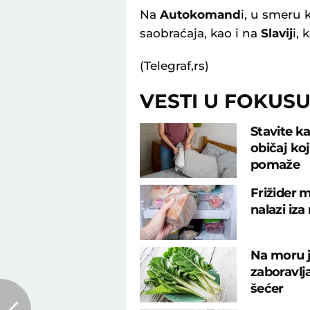
Na
Autokomand
i, u smeru k
saobraćaja, kao i na
Slavij
i,
(Telegraf,rs)
VESTI U FOKUS
Stavite ka
običaj ko
pomaže
Frižider m
nalazi iza
Na moru j
zaboravlj
šećer