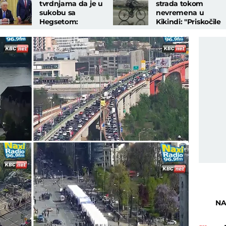
tvrdnjama da je u
strada tokom
sukobu sa
nevremena u
Hegsetom:
Kikindi: "Priskočile
"Izuzetno sam
su komšije, nije mi
zadovoljan poslom
bilo nimalo prijatno
koji obavlja"
NA