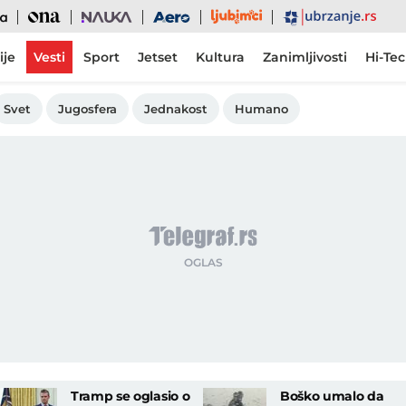
Ljubimci
Ona
Nauka
Aero
Ubrzanje
ije
Vesti
Sport
Jetset
Kultura
Zanimljivosti
Hi-Te
Svet
Jugosfera
Jednakost
Humano
Tramp se oglasio o
Boško umalo da