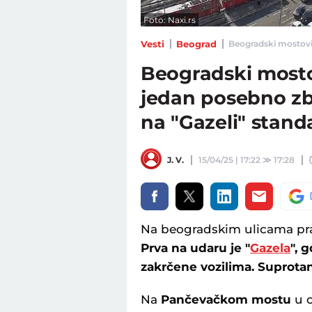
Foto: Naxi.rs
Vesti
Beograd
Beogradski mostovi 
Beogradski mosto
jedan posebno z
na "Gazeli" stan
J. V.
15/04/25 | 17:22
≫
17:28
Na beogradskim ulicama pravi
Prva na udaru je "
Gazela
", 
zakrčene vozilima. Suprotan 
Na
Pančevačkom mostu
u o