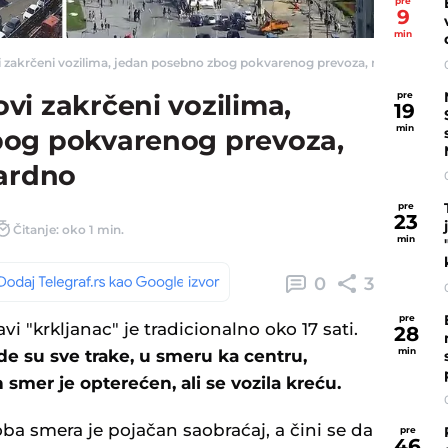
pre
9
min
zakrčeni vozilima, jedan posebno zbog pokvarenog prevoza, na "Gazeli" stan
pre
vi zakrčeni vozilima,
19
min
bog pokvarenog prevoza,
dardno
pre
23
Čitanje: oko 1 min.
min
0
3
pre
 "krkljanac" je tradicionalno oko 17 sati.
28
min
gde su sve trake, u smeru ka centru,
smer je opterećen, ali se vozila kreću.
ba smera je pojačan saobraćaj, a čini se da
pre
46