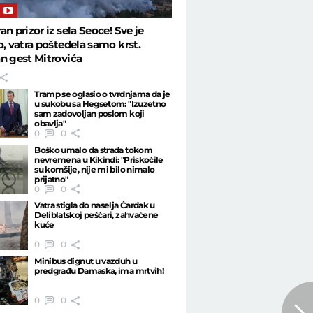
an prizor iz sela Seoce! Sve je
o, vatra poštedela samo krst.
n gest Mitrovića
Tramp se oglasio o tvrdnjama da je
u sukobu sa Hegsetom: "Izuzetno
sam zadovoljan poslom koji
obavlja"
0
0
Boško umalo da strada tokom
nevremena u Kikindi: "Priskočile
su komšije, nije mi bilo nimalo
prijatno"
0
0
Vatra stigla do naselja Čardak u
Deliblatskoj peščari, zahvaćene
kuće
0
0
Minibus dignut u vazduh u
predgrađu Damaska, ima mrtvih!
0
0