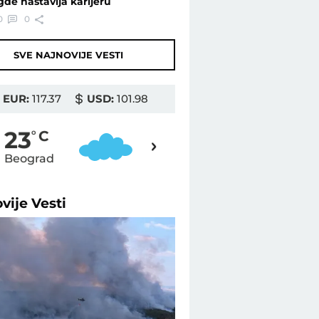
gde nastavlja karijeru
0
0
SVE NAJNOVIJE VESTI
EUR:
117.37
USD:
101.98
24
23
o
C
o
C
Beograd
Novi Sad
ovije
Vesti