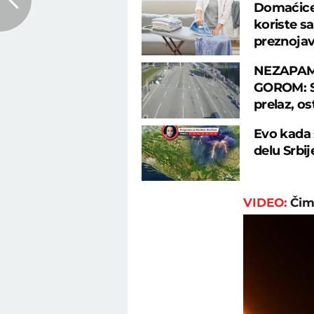
Domaćice 
koriste s
preznoja
NEZAPAM
GOROM: Sr
prelaz, os
Evo kada 
delu Srbi
VIDEO:
Čime