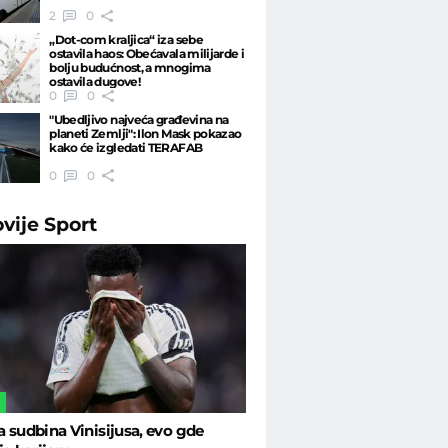
2
0
„Dot-com kraljica“ iza sebe
ostavila haos: Obećavala milijarde i
bolju budućnost, a mnogima
ostavila dugove!
0
0
"Ubedljivo najveća građevina na
planeti Zemlji": Ilon Mask pokazao
kako će izgledati TERAFAB
0
0
ovije
Sport
L
 sudbina Vinisijusa, evo gde