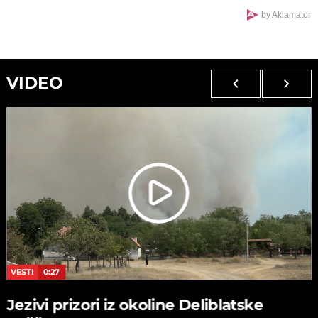
by Aklamator
VIDEO
VESTI
0:27
Jezivi prizori iz okoline Deliblatske