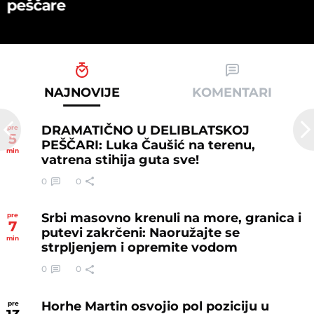
peščare
NAJNOVIJE
KOMENTARI
DRAMATIČNO U DELIBLATSKOJ
pre
5
PEŠČARI: Luka Čaušić na terenu,
min
vatrena stihija guta sve!
0
0
Srbi masovno krenuli na more, granica i
pre
7
putevi zakrčeni: Naoružajte se
min
strpljenjem i opremite vodom
0
0
Horhe Martin osvojio pol poziciju u
pre