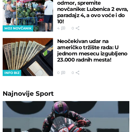
odmor, spremite
novčanike: Lubenica 2 evra,
paradajz 4, a ovo voće i do
10!
4
0
MOJ NOVČANIK
Neočekivan udar na
američko tržište rada: U
jednom mesecu izgubljeno
23.000 radnih mesta!
0
0
INFO BIZ
Najnovije
Sport