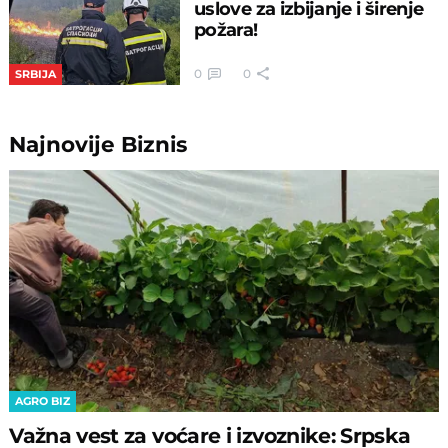
uslove za izbijanje i širenje
požara!
0
0
SRBIJA
Najnovije
Biznis
AGRO BIZ
Važna vest za voćare i izvoznike: Srpska