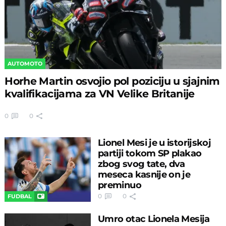
AUTOMOTO
Horhe Martin osvojio pol poziciju u sjajnim
kvalifikacijama za VN Velike Britanije
0
0
Lionel Mesi je u istorijskoj
partiji tokom SP plakao
zbog svog tate, dva
meseca kasnije on je
preminuo
0
0
FUDBAL
Umro otac Lionela Mesija