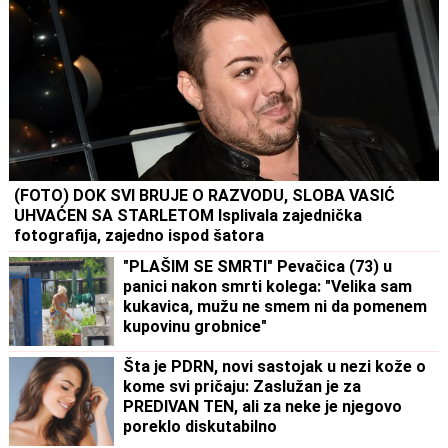
(FOTO) DOK SVI BRUJE O RAZVODU, SLOBA VASIĆ
UHVAĆEN SA STARLETOM Isplivala zajednička
fotografija, zajedno ispod šatora
"PLAŠIM SE SMRTI" Pevačica (73) u
panici nakon smrti kolega: "Velika sam
kukavica, mužu ne smem ni da pomenem
kupovinu grobnice"
Šta je PDRN, novi sastojak u nezi kože o
kome svi pričaju: Zaslužan je za
PREDIVAN TEN, ali za neke je njegovo
poreklo diskutabilno