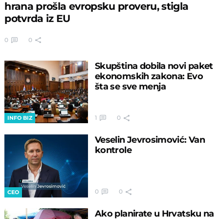
hrana prošla evropsku proveru, stigla
potvrda iz EU
0
0
Skupština dobila novi paket
ekonomskih zakona: Evo
šta se sve menja
1
0
INFO BIZ
Veselin Jevrosimović: Van
kontrole
0
0
CEO
Ako planirate u Hrvatsku na