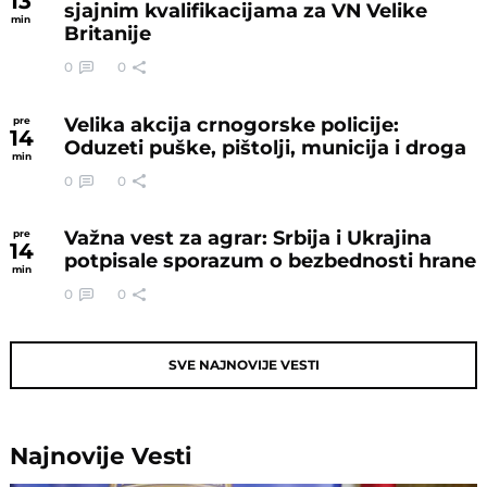
13
sjajnim kvalifikacijama za VN Velike
min
Britanije
0
0
Velika akcija crnogorske policije:
pre
14
Oduzeti puške, pištolji, municija i droga
min
0
0
Važna vest za agrar: Srbija i Ukrajina
pre
14
potpisale sporazum o bezbednosti hrane
min
0
0
SVE NAJNOVIJE VESTI
Najnovije
Vesti