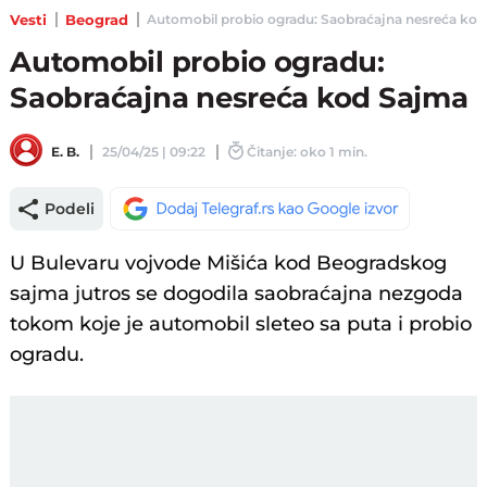
Vesti
Beograd
Automobil probio ogradu: Saobraćajna nesreća kod Sa
Automobil probio ogradu:
Saobraćajna nesreća kod Sajma
E. B.
25/04/25 | 09:22
Čitanje: oko 1 min.
Podeli
U Bulevaru vojvode Mišića kod Beogradskog
sajma jutros se dogodila saobraćajna nezgoda
tokom koje je automobil sleteo sa puta i probio
ogradu.