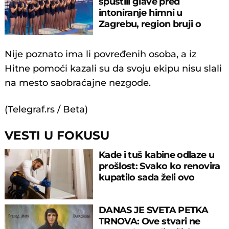
spustili glave pred
intoniranje himni u
Zagrebu, region bruji o
velikom propustu
Nije poznato ima li povređenih osoba, a iz
Hitne pomoći kazali su da svoju ekipu nisu slali
na mesto saobraćajne nezgode.
(Telegraf.rs / Beta)
VESTI U FOKUSU
Kade i tuš kabine odlaze u
prošlost: Svako ko renovira
kupatilo sada želi ovo
DANAS JE SVETA PETKA
TRNOVA: Ove stvari ne