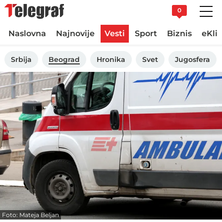
0
Naslovna
Najnovije
Vesti
Sport
Biznis
eKli
Srbija
Beograd
Hronika
Svet
Jugosfera
Foto: Mateja Beljan