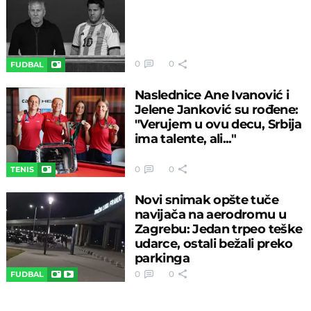
0
0
FUDBAL
Naslednice Ane Ivanović i
Jelene Janković su rođene:
"Verujem u ovu decu, Srbija
ima talente, ali..."
0
0
TENIS
Novi snimak opšte tuče
navijača na aerodromu u
Zagrebu: Jedan trpeo teške
udarce, ostali bežali preko
parkinga
0
0
FUDBAL