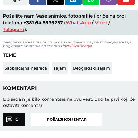
Pošaljite nam Vaše snimke, fotografije i priče na broj
telefona
+381 64 8939257
(
WhatsApp
/
Viber
/
Telegram
).
Telegraf.rs zadržava sva prava nad sadržajem. Za preuzimanje sadržaja
pogledajte uputstva na stranici
Uslovi korišćenja
.
TEME
Saobraćajna nesreća
sajam
Beogradski sajam
KOMENTARI
Do sada nije bilo komentara na ovu vest.
Budite prvi koji će
ostaviti komentar.
0
POŠALJI KOMENTAR