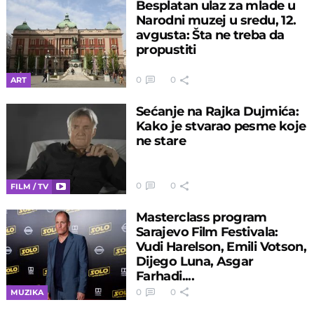
Besplatan ulaz za mlade u
Narodni muzej u sredu, 12.
avgusta: Šta ne treba da
propustiti
0
0
ART
Sećanje na Rajka Dujmića:
Kako je stvarao pesme koje
ne stare
0
0
FILM / TV
Masterclass program
Sarajevo Film Festivala:
Vudi Harelson, Emili Votson,
Dijego Luna, Asgar
Farhadi....
0
0
MUZIKA