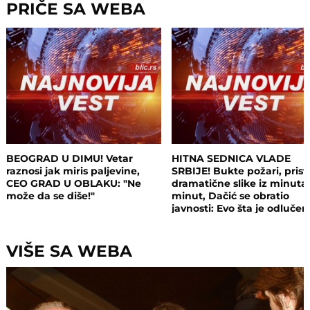
PRIČE SA WEBA
BEOGRAD U DIMU! Vetar
HITNA SEDNICA VLADE
raznosi jak miris paljevine,
SRBIJE! Bukte požari, prist
CEO GRAD U OBLAKU: "Ne
dramatične slike iz minuta
može da se diše!"
minut, Dačić se obratio
javnosti: Evo šta je odluče
VIŠE SA WEBA