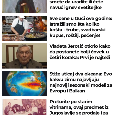
smete da uradite ili ćete
navući gnev svetiteljke
Sve cene u Guči ove godine:
Istražili smo šta koliko
košta - trube, svadbarski
kupus, roštilj, pečenje!
Vladeta Jerotić otkrio kako
da postanete bolji čovek u
četiri koraka: Prvi je najteži
Stiže uticaj dva okeana: Evo
kakvu zimu najavljuju
najnoviji sezonski modeli za
Evropu i Balkan
Preturite po starim
vitrinama, ovaj predmet iz
Jugoslavije se prodaje i za