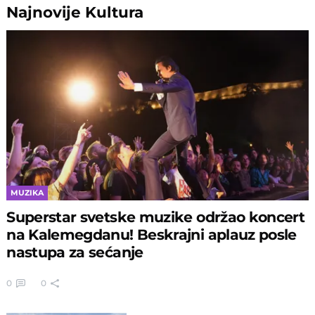
Najnovije
Kultura
MUZIKA
Superstar svetske muzike održao koncert
na Kalemegdanu! Beskrajni aplauz posle
nastupa za sećanje
0
0