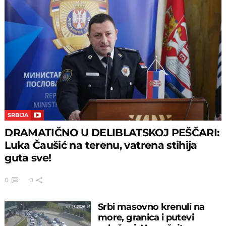
SRBIJA
DRAMATIČNO U DELIBLATSKOJ PEŠČARI:
Luka Čaušić na terenu, vatrena stihija
guta sve!
0
0
Srbi masovno krenuli na
more, granica i putevi