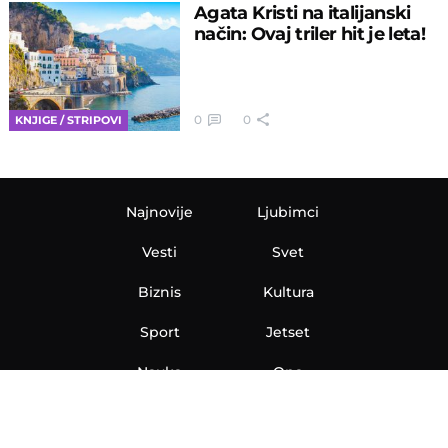
Agata Kristi na italijanski
način: Ovaj triler hit je leta!
0
0
KNJIGE / STRIPOVI
Najnovije
Ljubimci
Vesti
Svet
Biznis
Kultura
Sport
Jetset
Nauka
Ona
Aero
Zanimljivosti