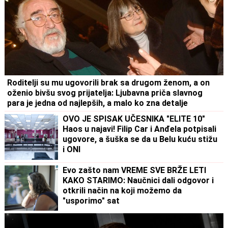
Roditelji su mu ugovorili brak sa drugom ženom, a on
oženio bivšu svog prijatelja: Ljubavna priča slavnog
para je jedna od najlepših, a malo ko zna detalje
OVO JE SPISAK UČESNIKA "ELITE 10"
Haos u najavi! Filip Car i Anđela potpisali
ugovore, a šuška se da u Belu kuću stižu
i ONI
Evo zašto nam VREME SVE BRŽE LETI
KAKO STARIMO: Naučnici dali odgovor i
otkrili način na koji možemo da
"usporimo" sat