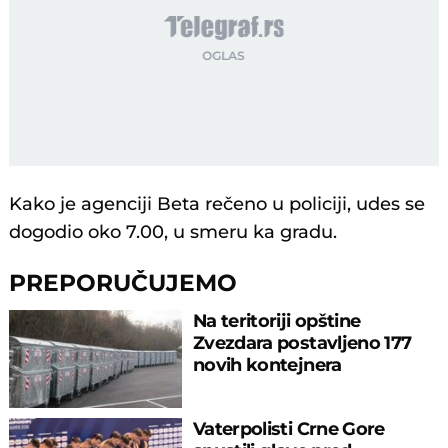
Kako je agenciji Beta rečeno u policiji, udes se
dogodio oko 7.00, u smeru ka gradu.
PREPORUČUJEMO
Na teritoriji opštine
Zvezdara postavljeno 177
novih kontejnera
Vaterpolisti Crne Gore