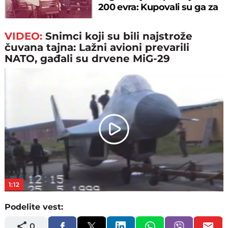
200 evra: Kupovali su ga za
sitniš
VIDEO:
Snimci koji su bili najstrože
čuvana tajna: Lažni avioni prevarili
NATO, gađali su drvene MiG-29
Play
Video
1:12
Podelite vest:
0