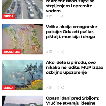
zakrčeni: Naoružajte se
strpljenjem i opremite
vodom
0
0
SRBIJA
Velika akcija crnogorske
policije: Oduzeti puške,
pištolji, municija i droga
0
0
JUGOSFERA
Ako idete u prirodu, ovo
nikako ne radite: MUP izdao
ozbiljno upozorenje
0
0
SRBIJA
Opasni dani pred Srbijom:
Vrućine stvaraju idealne