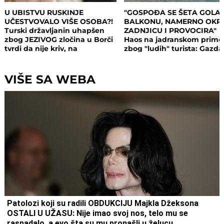
U UBISTVU RUSKINJE
"GOSPOĐA SE ŠETA GOLA
UČESTVOVALO VIŠE OSOBA?!
BALKONU, NAMERNO OKR
Turski državljanin uhapšen
ZADNJICU I PROVOCIRA"
zbog JEZIVOG zločina u Borči
Haos na jadranskom primo
tvrdi da nije kriv, na
zbog "ludih" turista: Gazda
saslušanju izneo ŠOK
isključio struju i promenio
DETALJE: Otkrio u kakvom su
brave, a potom su i UHAPŠ
odnosu bili
VIŠE SA WEBA
Patolozi koji su radili OBDUKCIJU Majkla Džeksona
OSTALI U UŽASU: Nije imao svoj nos, telo mu se
raspadalo, a evo šta su mu pronašli u želucu