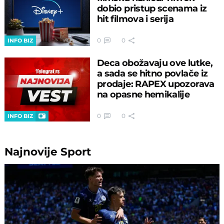
dobio pristup scenama iz
hit filmova i serija
0
0
INFO BIZ
Deca obožavaju ove lutke,
a sada se hitno povlače iz
prodaje: RAPEX upozorava
na opasne hemikalije
0
0
INFO BIZ
Najnovije
Sport