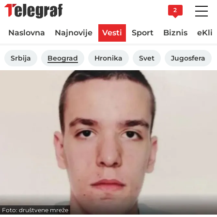
2
Naslovna
Najnovije
Vesti
Sport
Biznis
eKli
Srbija
Beograd
Hronika
Svet
Jugosfera
Foto: društvene mreže