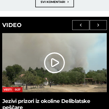
›
SVI KOMENTARI
VIDEO
VESTI
0:27
Jezivi prizori iz okoline Deliblatske
peščare