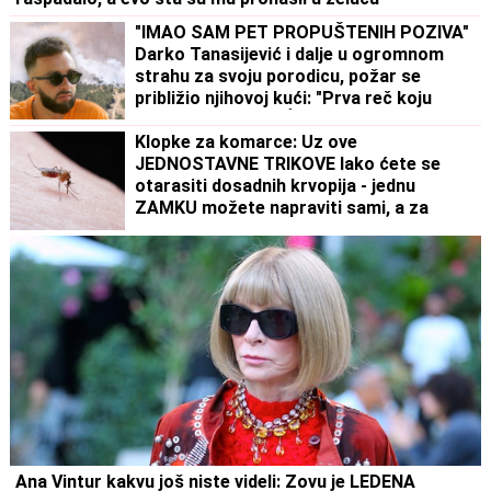
"IMAO SAM PET PROPUŠTENIH POZIVA"
Darko Tanasijević i dalje u ogromnom
strahu za svoju porodicu, požar se
približio njihovoj kući: "Prva reč koju
sam čuo - IZGOREĆEMO"
Klopke za komarce: Uz ove
JEDNOSTAVNE TRIKOVE lako ćete se
otarasiti dosadnih krvopija - jednu
ZAMKU možete napraviti sami, a za
drugu vam ne treba BAŠ NIŠTA
Ana Vintur kakvu još niste videli: Zovu je LEDENA