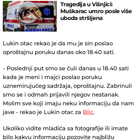
Tragedija u Višnjici:
Muškarac umro posle više
uboda stršljena
Lukin otac rekao je da mu je sin poslao
oproštajnu poruku danas oko 18.40 sati.
- Poslednji put smo se čuli danas u 18.40 sati
kada je meni i majci poslao poruku
uznemirujućeg sadržaja, oproštajnu. Zabrinuli
smo se i odmah prijavili njegov nestanak.
Molim sve koji imaju neku informaciju da nam
jave - rekao je Lukin otac za
Blic
.
Ukoliko vidite mladića sa fotografije ili imate
bilo kakvu informaciju pozovite najbližu