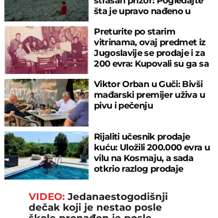
strašan prizor: Pogledajte
šta je upravo nađeno u
rečnom blatu
Preturite po starim
vitrinama, ovaj predmet iz
Jugoslavije se prodaje i za
200 evra: Kupovali su ga sa
sitniš
Viktor Orban u Guči: Bivši
mađarski premijer uživa u
pivu i pečenju
Rijaliti učesnik prodaje
kuću: Uložili 200.000 evra u
vilu na Kosmaju, a sada
otkrio razlog prodaje
VIDEO:
Jedanaestogodišnji
dečak koji je nestao posle
škole pronađen je posle