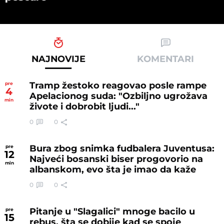
NAJNOVIJE
KOMENTARI
Tramp žestoko reagovao posle rampe
pre
4
Apelacionog suda: "Ozbiljno ugrožava
min
živote i dobrobit ljudi..."
0
0
Bura zbog snimka fudbalera Juventusa:
pre
12
Najveći bosanski biser progovorio na
min
albanskom, evo šta je imao da kaže
0
0
Pitanje u "Slagalici" mnoge bacilo u
pre
15
rebus, šta se dobije kad se spoje