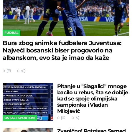
FUDBAL
Bura zbog snimka fudbalera Juventusa:
Najveći bosanski biser progovorio na
albanskom, evo šta je imao da kaže
0
0
Pitanje u "Slagalici" mnoge
bacilo u rebus, šta se dobije
kad se spoje olimpijska
šampionka i Vladan
Milojević
0
0
OSTALI SPORTOVI
Zvanično! Potpisao Samed