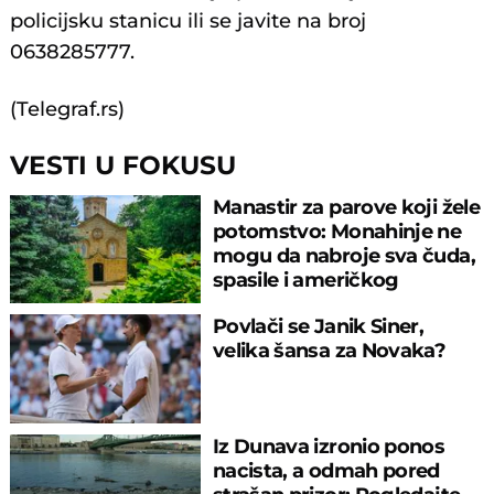
policijsku stanicu ili se javite na broj
0638285777.
(Telegraf.rs)
VESTI U FOKUSU
Manastir za parove koji žele
potomstvo: Monahinje ne
mogu da nabroje sva čuda,
spasile i američkog
ambasadora
Povlači se Janik Siner,
velika šansa za Novaka?
Iz Dunava izronio ponos
nacista, a odmah pored