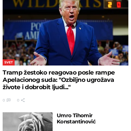
SVET
Tramp žestoko reagovao posle rampe
Apelacionog suda: "Ozbiljno ugrožava
živote i dobrobit ljudi..."
0
0
Umro Tihomir
Konstantinović