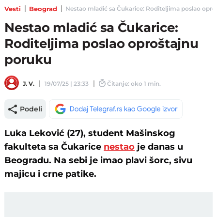
Vesti
Beograd
Nestao mladić sa Čukarice: Roditeljima poslao oprošt
Nestao mladić sa Čukarice:
Roditeljima poslao oproštajnu
poruku
J. V.
19/07/25 | 23:33
Čitanje: oko 1 min.
Podeli
Luka Leković (27), student Mašinskog
fakulteta sa Čukarice
nestao
je danas u
Beogradu. Na sebi je imao plavi šorc, sivu
majicu i crne patike.