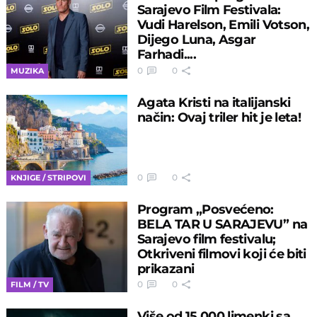
Sarajevo Film Festivala:
Vudi Harelson, Emili Votson,
Dijego Luna, Asgar
Farhadi....
0
0
MUZIKA
Agata Kristi na italijanski
način: Ovaj triler hit je leta!
0
0
KNJIGE / STRIPOVI
Program „Posvećeno:
BELA TAR U SARAJEVU” na
Sarajevo film festivalu;
Otkriveni filmovi koji će biti
prikazani
0
0
FILM / TV
Više od 15.000 limenki sa