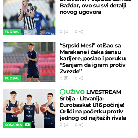
Baždar, ovo su svi detalji
novog ugovora
0
0
FUDBAL
“Srpski Mesi” otišao sa
Marakane i čeka šansu
karijere, poslao i poruku:
“Sanjam da igram protiv
Zvezde”
0
0
FUDBAL
UŽIVO
LIVESTREAM
Srbija - Litvanija:
Eurobasket U16 počinje!
Orlići na početku protiv
jednog od najtežih rivala
0
0
KOŠARKA