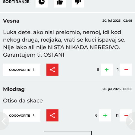
SORTIRANJE
Vesna
20. jul 2025 | 02:48
Luka dete, ako nisi prelomio, nemoj, idi kod
nekog druga, rodjaka, vrati se kuci ispavaj se.
Nije lako ali nije NISTA NIKADA NERESIVO.
Garantujem ti. OSTANI
›
6
1
ODGOVORITE
Miodrag
20. jul 2025 | 00:05
Otiso da skace
›
6
11
ODGOVORITE