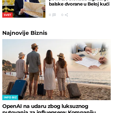
balske dvorane u Beloj kući
0
0
SVET
Najnovije
Biznis
INFO BIZ
OpenAI na udaru zbog luksuznog
putovanja za influensere: Kompaniju