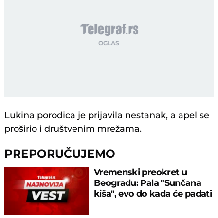
Lukina porodica je prijavila nestanak, a apel se
proširio i društvenim mrežama.
PREPORUČUJEMO
Vremenski preokret u
Beogradu: Pala "Sunčana
kiša", evo do kada će padati