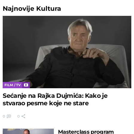
Najnovije
Kultura
FILM / TV
Sećanje na Rajka Dujmića: Kako je
stvarao pesme koje ne stare
0
0
Masterclass program