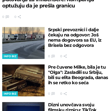
optužuju da je prešla granicu
0
0
Srpski prevoznici i dalje
čekaju na odgovor: Još
nema dogovora sa EU, iz
Brisela bez odgovora
0
0
INFO BIZ
Pre čuvene Milke, bila je tu
"Olga": Zasladili su Srbiju,
bili su elita Beograda, danas
ih se retko ko seća
0
0
INFO BIZ
Dizni unovčava svoju
filmsku riznicu: TikTok