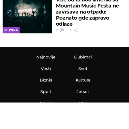
Mountain Music Festa ne
završava na otpadu:
Poznato gde zapravo
odlaze
0
0
MUZIKA
Najnovije
Ljubimci
Vesti
Svet
Biznis
Kultura
Sport
Jetset
Nauka
Ona
Aero
Zanimljivosti
eKlinika
Hi-Tech