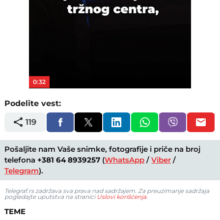
0:32
Podelite vest:
119
Pošaljite nam Vaše snimke, fotografije i priče na broj
telefona
+381 64 8939257
(
WhatsApp
/
Viber
/
Telegram
).
Telegraf.rs zadržava sva prava nad sadržajem. Za preuzimanje sadržaja
pogledajte uputstva na stranici
Uslovi korišćenja
.
TEME