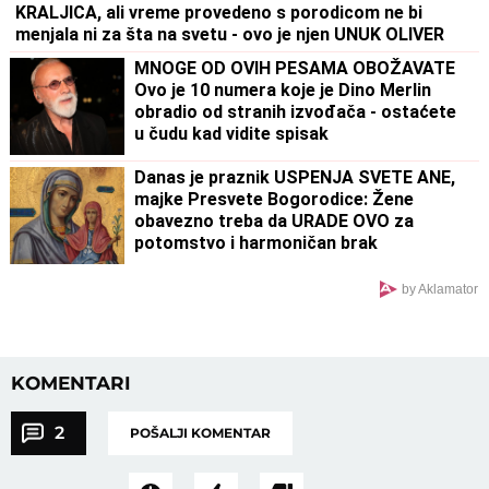
KRALJICA, ali vreme provedeno s porodicom ne bi
menjala ni za šta na svetu - ovo je njen UNUK OLIVER
MNOGE OD OVIH PESAMA OBOŽAVATE
Ovo je 10 numera koje je Dino Merlin
obradio od stranih izvođača - ostaćete
u čudu kad vidite spisak
Danas je praznik USPENJA SVETE ANE,
majke Presvete Bogorodice: Žene
obavezno treba da URADE OVO za
potomstvo i harmoničan brak
by Aklamator
KOMENTARI
2
POŠALJI KOMENTAR