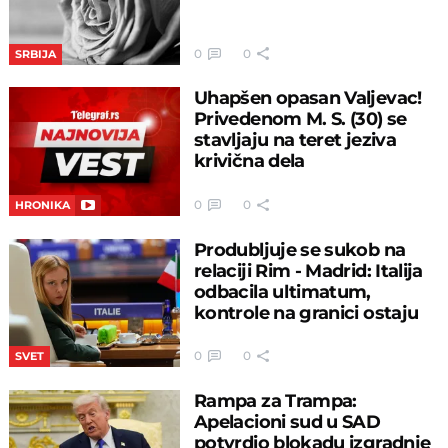
0
0
SRBIJA
Uhapšen opasan Valjevac!
Privedenom M. S. (30) se
stavljaju na teret jeziva
krivična dela
0
0
HRONIKA
Produbljuje se sukob na
relaciji Rim - Madrid: Italija
odbacila ultimatum,
kontrole na granici ostaju
0
0
SVET
Rampa za Trampa:
Apelacioni sud u SAD
potvrdio blokadu izgradnje