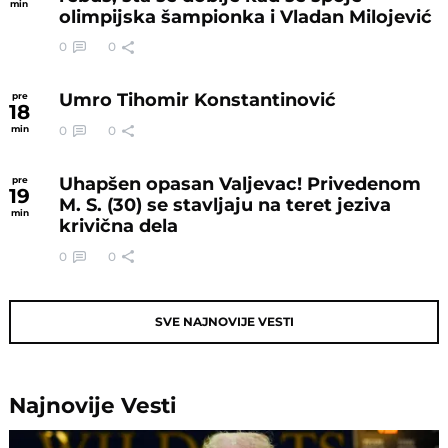
min
olimpijska šampionka i Vladan Milojević
0
0
Umro Tihomir Konstantinović
pre
18
0
0
min
Uhapšen opasan Valjevac! Privedenom
pre
19
M. S. (30) se stavljaju na teret jeziva
min
krivična dela
0
0
SVE NAJNOVIJE VESTI
Najnovije
Vesti