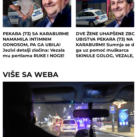
PEKARA (73) SA KARABURME
DVE ŽENE UHAPŠENE ZBO
NAMAMILA INTIMNIM
UBISTVA PEKARA (73) NA
ODNOSOM, PA GA UBILA!
KARABURMI! Sumnja se da
Jezivi detalji zločina: Vezala
ga uz pomoć muškarca
mu pertlama RUKE I NOGE!
SKINULE GOLOG, VEZALE,
MUČILE, a onda ubile i
opljačkale
VIŠE SA WEBA