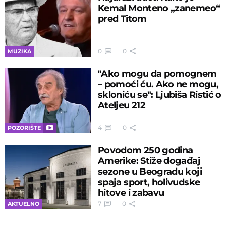
Kemal Monteno „zanemeo“
pred Titom
0
0
MUZIKA
"Ako mogu da pomognem
– pomoći ću. Ako ne mogu,
skloniću se": Ljubiša Ristić o
Ateljeu 212
4
0
POZORIŠTE
Povodom 250 godina
Amerike: Stiže događaj
sezone u Beogradu koji
spaja sport, holivudske
hitove i zabavu
7
0
AKTUELNO