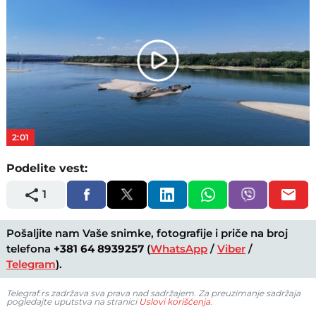
Play
Video
2:01
Podelite vest:
1
Pošaljite nam Vaše snimke, fotografije i priče na broj
telefona
+381 64 8939257
(
WhatsApp
/
Viber
/
Telegram
).
Telegraf.rs zadržava sva prava nad sadržajem. Za preuzimanje sadržaja
pogledajte uputstva na stranici
Uslovi korišćenja
.