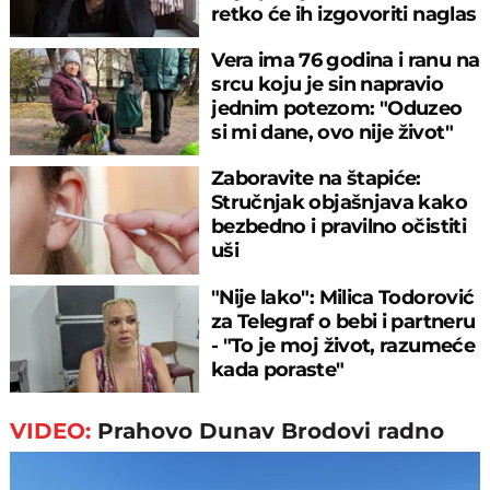
retko će ih izgovoriti naglas
Vera ima 76 godina i ranu na
srcu koju je sin napravio
jednim potezom: "Oduzeo
si mi dane, ovo nije život"
Zaboravite na štapiće:
Stručnjak objašnjava kako
bezbedno i pravilno očistiti
uši
"Nije lako": Milica Todorović
za Telegraf o bebi i partneru
- "To je moj život, razumeće
kada poraste"
VIDEO:
Prahovo Dunav Brodovi radno