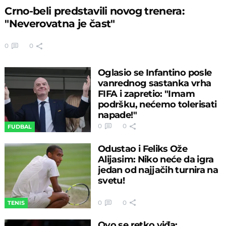
Crno-beli predstavili novog trenera:
"Neverovatna je čast"
0
0
Oglasio se Infantino posle
vanrednog sastanka vrha
FIFA i zapretio: "Imam
podršku, nećemo tolerisati
napade!"
0
0
FUDBAL
Odustao i Feliks Ože
Alijasim: Niko neće da igra
jedan od najjačih turnira na
svetu!
0
0
TENIS
Ovo se retko viđa: