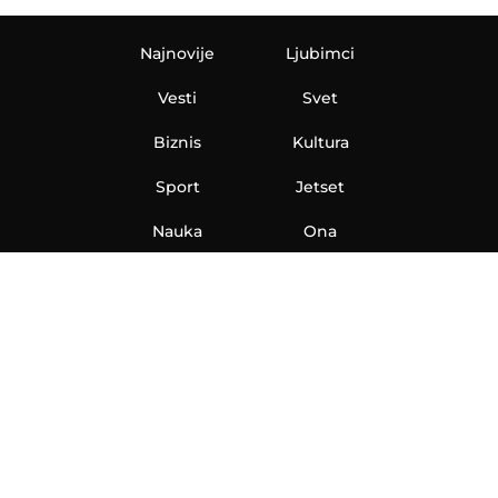
Najnovije
Ljubimci
Vesti
Svet
Biznis
Kultura
Sport
Jetset
Nauka
Ona
Aero
Zanimljivosti
eKlinika
Hi-Tech
Auto
Plantbased
Ubrzanje
Telegraf TV