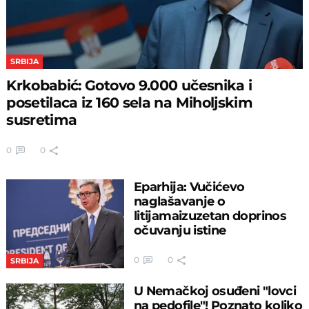
SRBIJA
Krkobabić: Gotovo 9.000 učesnika i
posetilaca iz 160 sela na Miholjskim
susretima
0
0
Eparhija: Vučićevo
naglašavanje o
litijamaizuzetan doprinos
očuvanju istine
0
0
SRBIJA
U Nemačkoj osuđeni "lovci
na pedofile"! Poznato koliko