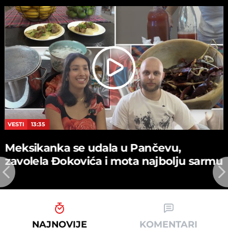
VESTI
13:35
Meksikanka se udala u Pančevu,
zavolela Đokovića i mota najbolju sarmu
NAJNOVIJE
KOMENTARI