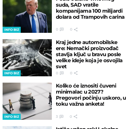
suda, SAD vratile
kompanijama 100 milijardi
dolara od Trampovih carina
0
0
INFO BIZ
Kraj jedne automobilske
ere: Nemački proizvođač
stavlja ključ u bravu posle
velike ideje koja je osvojila
svet
0
0
INFO BIZ
Koliko će iznositi čuveni
minimalac u 2027?
Pregovori počinju uskoro, u
toku važna anketa!
3
0
INFO BIZ