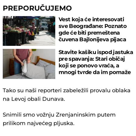
PREPORUČUJEMO
Vest koja će interesovati
sve Beograđane: Poznato
gde će biti premeštena
čuvena Bajlonijeva pijaca
Stavite kašiku ispod jastuka
pre spavanja: Stari običaj
koji se ponovo vraća, a
mnogi tvrde da im pomaže
Tako su naši reporteri zabeležili provalu oblaka
na Levoj obali Dunava.
Snimili smo vožnju Zrenjaninskim putem
prilikom najvećeg pljuska.