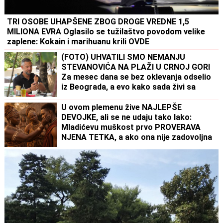
TRI OSOBE UHAPŠENE ZBOG DROGE VREDNE 1,5
MILIONA EVRA Oglasilo se tužilaštvo povodom velike
zaplene: Kokain i marihuanu krili OVDE
(FOTO) UHVATILI SMO NEMANJU
STEVANOVIĆA NA PLAŽI U CRNOJ GORI
Za mesec dana se bez oklevanja odselio
iz Beograda, a evo kako sada živi sa
suprugom i ćerkom
U ovom plemenu žive NAJLEPŠE
DEVOJKE, ali se ne udaju tako lako:
Mladićevu muškost prvo PROVERAVA
NJENA TETKA, a ako ona nije zadovoljna
sledi SUROVA KAZNA