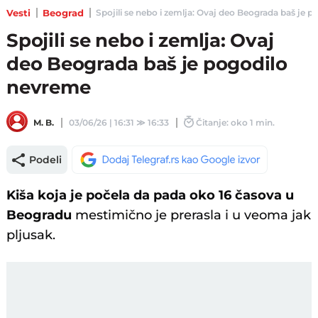
Vesti
Beograd
Spojili se nebo i zemlja: Ovaj deo Beograda baš je po
Spojili se nebo i zemlja: Ovaj
deo Beograda baš je pogodilo
nevreme
M. B.
03/06/26 | 16:31
≫
16:33
Čitanje: oko 1 min.
Podeli
Kiša koja je počela da pada oko 16 časova u
Beogradu
mestimično je prerasla i u veoma jak
pljusak.