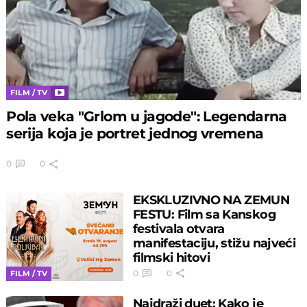
FILM / TV
Pola veka "Grlom u jagode": Legendarna
serija koja je portret jednog vremena
0
0
EKSKLUZIVNO NA ZEMUN
FESTU: Film sa Kanskog
festivala otvara
manifestaciju, stižu najveći
filmski hitovi
0
0
FILM / TV
Najdraži duet: Kako je