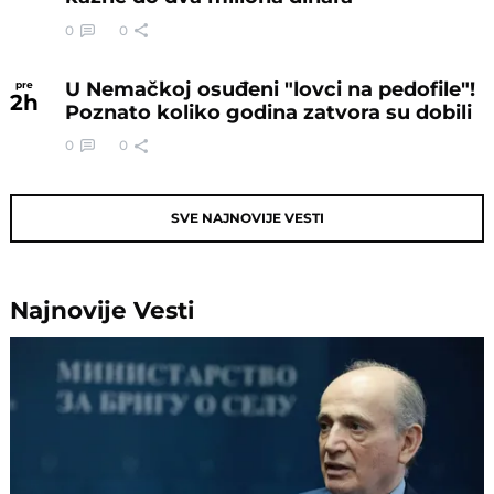
0
0
U Nemačkoj osuđeni "lovci na pedofile"!
pre
2
h
Poznato koliko godina zatvora su dobili
0
0
SVE NAJNOVIJE VESTI
Najnovije
Vesti