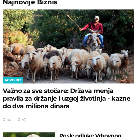
Najnovije
Biznis
AGRO BIZ
Važno za sve stočare: Država menja
pravila za držanje i uzgoj životinja - kazne
do dva miliona dinara
0
0
Posle odluke Vrhovnog