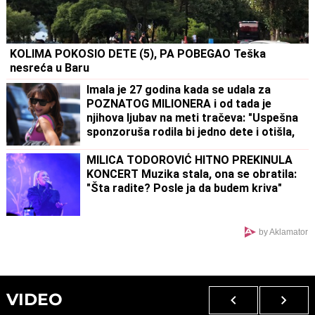
KOLIMA POKOSIO DETE (5), PA POBEGAO Teška
nesreća u Baru
Imala je 27 godina kada se udala za
POZNATOG MILIONERA i od tada je
njihova ljubav na meti tračeva: "Uspešna
sponzoruša rodila bi jedno dete i otišla,
a ja ih imam sedmoro"
MILICA TODOROVIĆ HITNO PREKINULA
KONCERT Muzika stala, ona se obratila:
"Šta radite? Posle ja da budem kriva"
by Aklamator
VIDEO