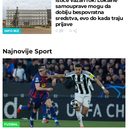
Ističe važan rok! Lokalne
samouprave mogu da
dobiju bespovratna
sredstva, evo do kada traju
prijave
0
0
INFO BIZ
Najnovije
Sport
FUDBAL