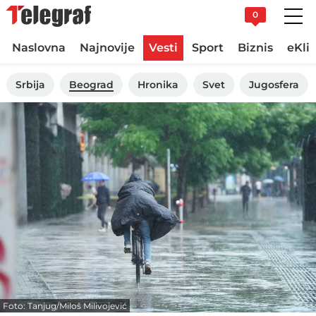
0
Naslovna
Najnovije
Vesti
Sport
Biznis
eKli
Srbija
Beograd
Hronika
Svet
Jugosfera
Foto: Tanjug/Miloš Milivojević