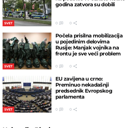
godina zatvora su dobili
0
0
SVET
Počela prisilna mobilizacija
u pojedinim delovima
Rusije: Manjak vojnika na
frontu je sve veći problem
0
0
SVET
EU zavijena u crno:
Preminuo nekadašnji
predsednik Evropskog
parlamenta
0
0
SVET