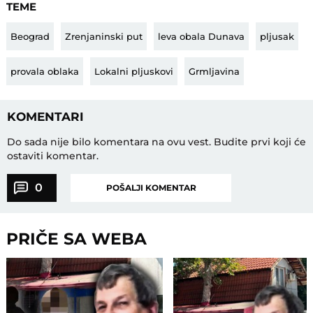
TEME
Beograd
Zrenjaninski put
leva obala Dunava
pljusak
provala oblaka
Lokalni pljuskovi
Grmljavina
KOMENTARI
Do sada nije bilo komentara na ovu vest.
Budite prvi koji će
ostaviti komentar.
0
POŠALJI KOMENTAR
PRIČE SA WEBA