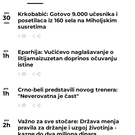
Krkobabić: Gotovo 9.000 učesnika i
pre
30
posetilaca iz 160 sela na Miholjskim
min
susretima
0
0
Eparhija: Vučićevo naglašavanje o
pre
1
h
litijamaizuzetan doprinos očuvanju
istine
0
0
Crno-beli predstavili novog trenera:
pre
1
h
"Neverovatna je čast"
0
0
Važno za sve stočare: Država menja
pre
2
h
pravila za držanje i uzgoj životinja -
kazne do dva miliona dinara