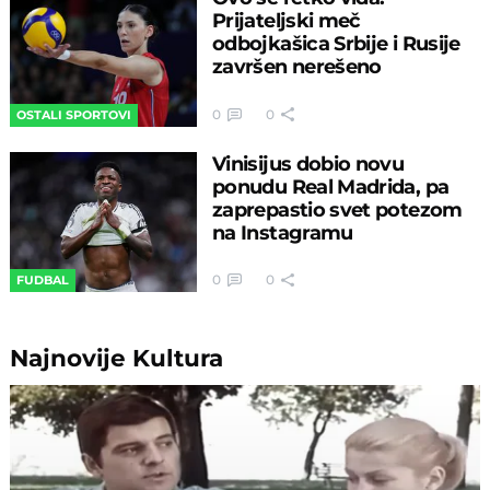
Prijateljski meč
odbojkašica Srbije i Rusije
završen nerešeno
0
0
OSTALI SPORTOVI
Vinisijus dobio novu
ponudu Real Madrida, pa
zaprepastio svet potezom
na Instagramu
0
0
FUDBAL
Najnovije
Kultura