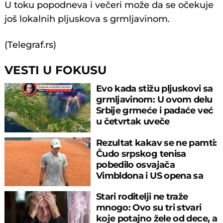
U toku popodneva i večeri može da se očekuje
još lokalnih pljuskova s grmljavinom.
(Telegraf.rs)
VESTI U FOKUSU
Evo kada stižu pljuskovi sa
grmljavinom: U ovom delu
Srbije grmeće i padaće već
u četvrtak uveče
Rezultat kakav se ne pamti:
Čudo srpskog tenisa
pobedilo osvajača
Vimbldona i US opena sa
6:0, 6:0
Stari roditelji ne traže
mnogo: Ovo su tri stvari
koje potajno žele od dece, a