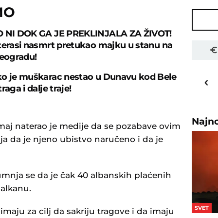
MO
O NI DOK GA JE PREKLINJALA ZA ŽIVOT!
terasi nasmrt pretukao majku u stanu na
eogradu!
30
o
C
o je muškarac nestao u Dunavu kod Bele
raga i dalje traje!
Priština
Najn
maj naterao je medije da se pozabave ovim
 da je njeno ubistvo naručeno i da je
sumnja se da je čak 40 albanskih plaćenih
Balkanu.
SVET
 imaju za cilj da sakriju tragove i da imaju