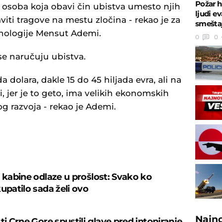
Požar h
je osoba koja obavi čin ubistva umesto njih
ljudi ev
viti tragove na mestu zločina - rekao je za
smešta
nologije Mensut Ademi.
0
0
 se naručuju ubistva.
 dolara, dakle 15 do 45 hiljada evra, ali na
 jer je to geto, ima velikih ekonomskih
razvoja - rekao je Ademi.
U
š kabine odlaze u prošlost: Svako ko
upatilo sada želi ovo
Najn
ti Crne Gore spustili glave pred intoniranje