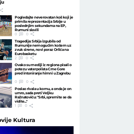
ju
Pogledajte neverovatan koš koji je
primila reprezentacija Srbije u
poslednjim sekundama na EP,
Rumuni slavili
0
0
Tragedija: Srbija izgubila od
Rumunije nemogućim košem uz
zvuk sirene, novi poraz Orlića na
Eurobasketu
2
0
Ovako su mediji iz regiona pisali o
potezu vaterpolista Crne Gore
pred intoniranje himni u Zagrebu
0
0
Poslao rivala u komu, a onda je on
umro, sada preti Veljku
Ražnatoviću: "Srbi, spremite se da
vidite..."
1
0
ovije
Kultura