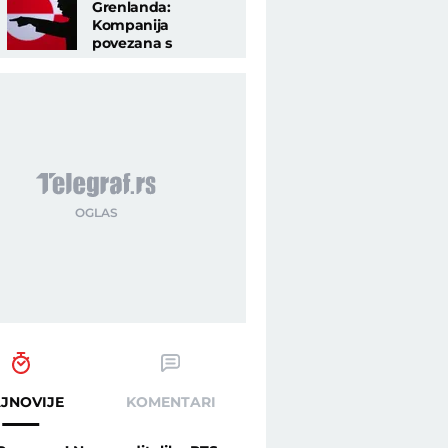
Grenlanda:
Kompanija
povezana s
Trampom već
krenula u potragu
za naftom
JNOVIJE
KOMENTARI