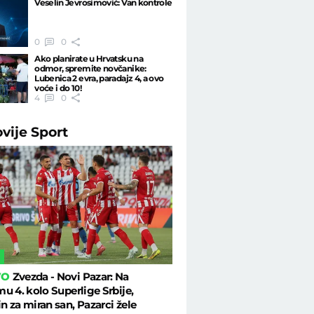
Veselin Jevrosimović: Van kontrole
0
0
Ako planirate u Hrvatsku na
odmor, spremite novčanike:
Lubenica 2 evra, paradajz 4, a ovo
voće i do 10!
4
0
ovije
Sport
L
VO
Zvezda - Novi Pazar: Na
u 4. kolo Superlige Srbije,
 za miran san, Pazarci žele