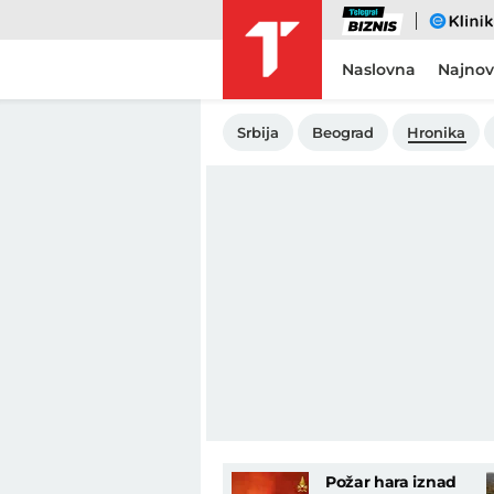
Biznis
eKlinika
Naslovna
Najnov
Srbija
Beograd
Hronika
Požar hara iznad