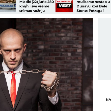
Mladić (22) jurio 280
muškarac nestao u
km/h i sve vreme
Dunavu kod Bele
snimao vožnju
Stene: Potraga i
dalje traje!
NA