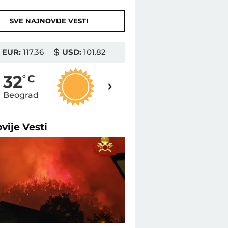
SVE NAJNOVIJE VESTI
EUR:
117.36
USD:
101.82
32
32
o
C
o
C
Beograd
Novi Sad
ovije
Vesti