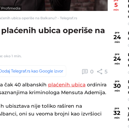
pre
5
/ Profimedia
min
ćenih ubica operiše na Balkanu? - Telegraf.rs
 plaćenih ubica operiše na
pre
24
min
pre
e: oko 1 min.
24
min
0
5
pre
 da čak 40 albanskih
plaćenih ubica
ordinira
30
min
 saznanjima kriminologa Mensuta Ademija.
 ubisztava nije toliko raširen na
pre
32
Albanci, oni su veoma brojni kao izvršioci
min