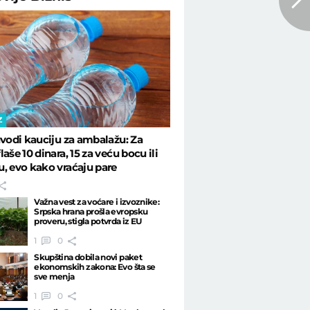
Z
uvodi kauciju za ambalažu: Za
aše 10 dinara, 15 za veću bocu ili
, evo kako vraćaju pare
Važna vest za voćare i izvoznike:
Srpska hrana prošla evropsku
proveru, stigla potvrda iz EU
1
0
Skupština dobila novi paket
ekonomskih zakona: Evo šta se
sve menja
1
0