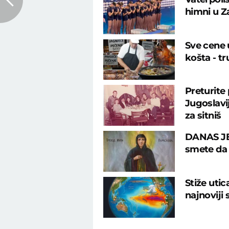
himni u Z
Sve cene u
košta - tr
Preturite
Jugoslavij
za sitniš
DANAS JE
smete da u
Stiže uti
najnoviji