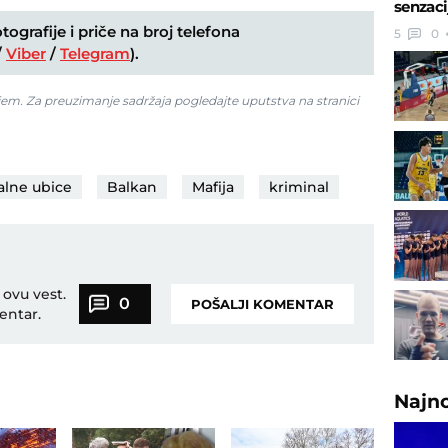
senzaci
ografije i priče na broj telefona
5
0
/
Viber
/
Telegram
).
jem. Za preuzimanje sadržaja pogledajte uputstva na stranici
alne ubice
Balkan
Mafija
kriminal
 ovu vest.
0
POŠALJI KOMENTAR
entar.
Najn