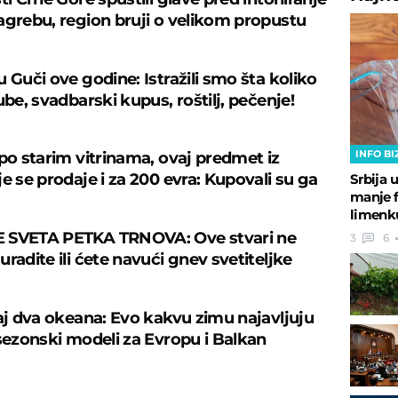
agrebu, region bruji o velikom propustu
 Guči ove godine: Istražili smo šta koliko
ube, svadbarski kupus, roštilj, pečenje!
INFO BI
 po starim vitrinama, ovaj predmet iz
e se prodaje i za 200 evra: Kupovali su ga
Srbija 
manje fl
limenku
 SVETA PETKA TRNOVA: Ove stvari ne
3
6
radite ili ćete navući gnev svetiteljke
caj dva okeana: Evo kakvu zimu najavljuju
 sezonski modeli za Evropu i Balkan