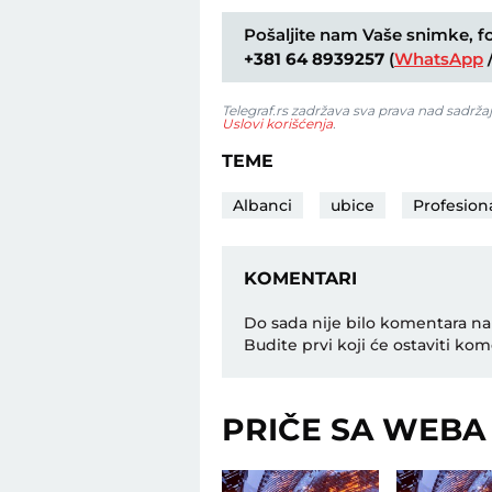
Pošaljite nam Vaše snimke, fot
+381 64 8939257
(
WhatsApp
Telegraf.rs zadržava sva prava nad sadrža
Uslovi korišćenja
.
TEME
Albanci
ubice
Profesion
KOMENTARI
Do sada nije bilo komentara na
Budite prvi koji će ostaviti kom
PRIČE SA WEBA