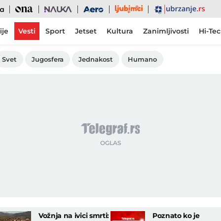
Ljubimci
Ona
Nauka
Aero
Ubrzanje
ije
Vesti
Sport
Jetset
Kultura
Zanimljivosti
Hi-Te
Svet
Jugosfera
Jednakost
Humano
Vožnja na ivici smrti:
Poznato ko je