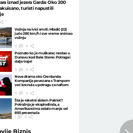
ara iznad jezera Garda: Oko 200
akuisano, turisti napustili
je
Vožnja na ivici smrti: Mladić (22)
jurio 280 km/h i sve vreme snimao
vožnju
0
0
Poznato ko je muškarac nestao u
Dunavu kod Bele Stene: Potraga i
dalje traje!
0
0
Nova drama oko Grenlanda:
Kompanija povezana s Trampom
već krenula u potragu za naftom
0
0
Šta je raketni sistem Patriot?
Potražnja je eksplodirala, a
Amerikancima ostalo manje od
850 presretača
1
0
ovije
Biznis