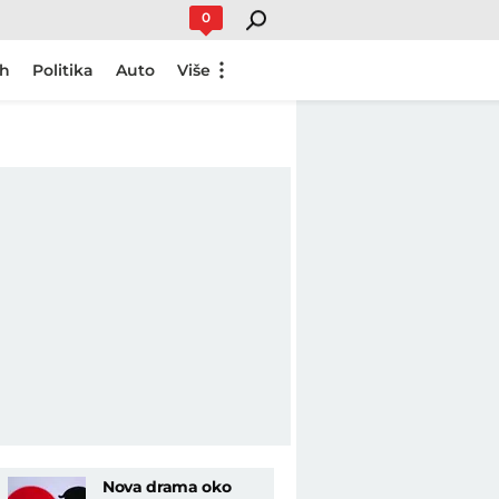
0
ch
Politika
Auto
Više
Nova drama oko