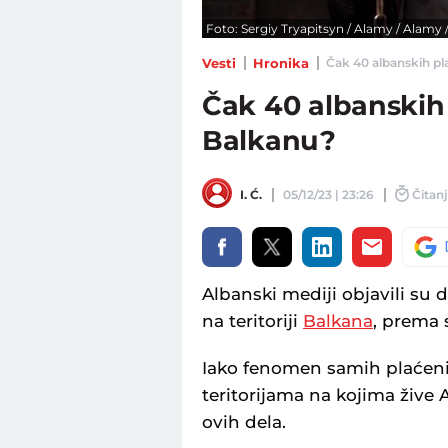
Foto: Sergiy Tryapitsyn / Alamy / Alamy 
Vesti
Hronika
Čak 40 albanskih pla
Čak 40 albanskih
Balkanu?
I. Ć.
05/12/23 | 23:26
Čitanj
Albanski mediji objavili su
na teritoriji
Balkana
, prema
Iako fenomen samih plaćenih
teritorijama na kojima žive 
ovih dela.