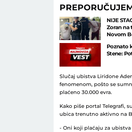
PREPORUČUJE
NIJE STA
Zoran na 
Novom B
Poznato k
Stene: Pot
Slučaj ubistva Liridone Ade
fenomenom, pošto se sumnja
plaćeno 30.000 evra.
Kako piše portal Telegrafi, 
ubica trenutno aktivno na 
- Oni koji plaćaju za ubistva