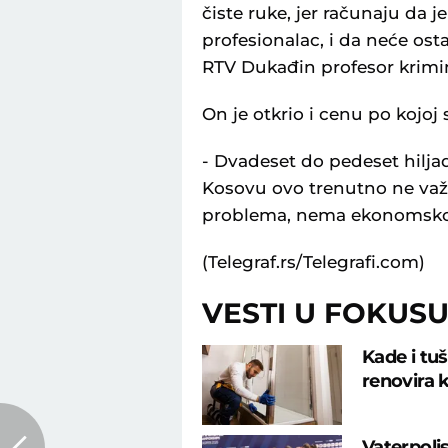
čiste ruke, jer računaju da 
profesionalac, i da neće osta
RTV Dukađin profesor krimi
On je otkrio i cenu po kojoj
- Dvadeset do pedeset hiljada
Kosovu ovo trenutno ne važi,
problema, nema ekonomskog 
(Telegraf.rs/Telegrafi.com)
VESTI U FOKUS
Kade i tu
renovira k
Vaterpolis