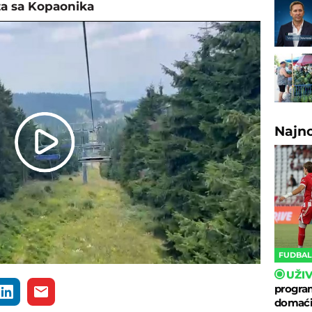
a sa Kopaonika
Najn
Play
Video
FUDBA
UŽI
program
domaćin