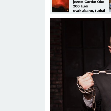
jezera Garda: Oko
200 ljudi
evakuisano, turisti
napustili smeštaje