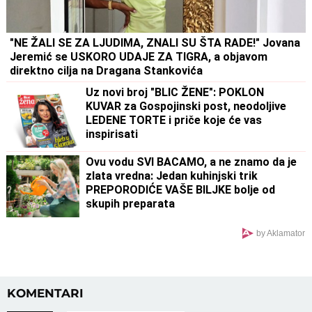
"NE ŽALI SE ZA LJUDIMA, ZNALI SU ŠTA RADE!" Jovana
Jeremić se USKORO UDAJE ZA TIGRA, a objavom
direktno cilja na Dragana Stankovića
Uz novi broj "BLIC ŽENE": POKLON
KUVAR za Gospojinski post, neodoljive
LEDENE TORTE i priče koje će vas
inspirisati
Ovu vodu SVI BACAMO, a ne znamo da je
zlata vredna: Jedan kuhinjski trik
PREPORODIĆE VAŠE BILJKE bolje od
skupih preparata
by Aklamator
KOMENTARI