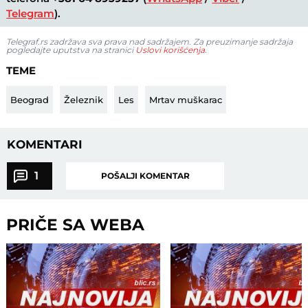
Telegram
).
Telegraf.rs zadržava sva prava nad sadržajem. Za preuzimanje sadržaja
pogledajte uputstva na stranici
Uslovi korišćenja
.
TEME
Beograd
Železnik
Les
Mrtav muškarac
KOMENTARI
1
POŠALJI KOMENTAR
PRIČE SA WEBA