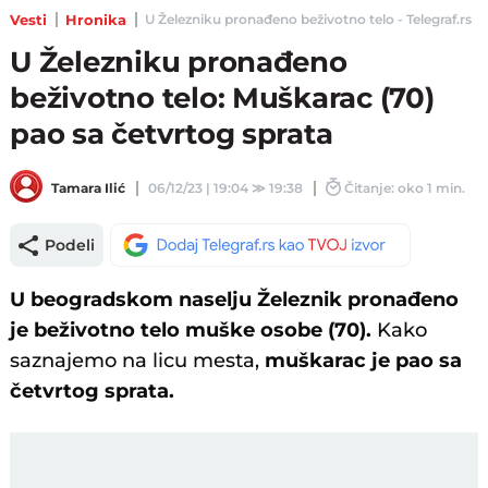
Vesti
Hronika
U Železniku pronađeno beživotno telo - Telegraf.rs
U Železniku pronađeno
beživotno telo: Muškarac (70)
pao sa četvrtog sprata
Tamara Ilić
06/12/23 | 19:04
≫
19:38
Čitanje: oko 1 min.
Podeli
U beogradskom naselju Železnik pronađeno
je beživotno telo muške osobe (70).
Kako
saznajemo na licu mesta,
muškarac je pao sa
četvrtog sprata.