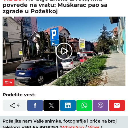
povrede na vratu: Muškarac pao sa
zgrade u Požeškoj
Play
Video
0:14
Podelite vest:
4
Pošaljite nam Vaše snimke, fotografije i priče na broj
telefona
+381 64 8939257
(
WhatsApp
/
Viber
/