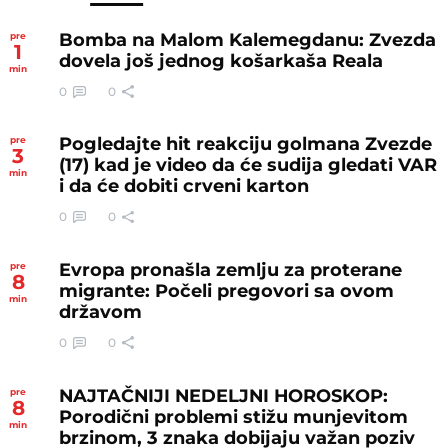
Bomba na Malom Kalemegdanu: Zvezda
pre
1
dovela još jednog košarkaša Reala
min
0
0
Pogledajte hit reakciju golmana Zvezde
pre
3
(17) kad je video da će sudija gledati VAR
min
i da će dobiti crveni karton
0
0
Evropa pronašla zemlju za proterane
pre
8
migrante: Počeli pregovori sa ovom
min
državom
0
0
NAJTAČNIJI NEDELJNI HOROSKOP:
pre
8
Porodični problemi stižu munjevitom
min
brzinom, 3 znaka dobijaju važan poziv