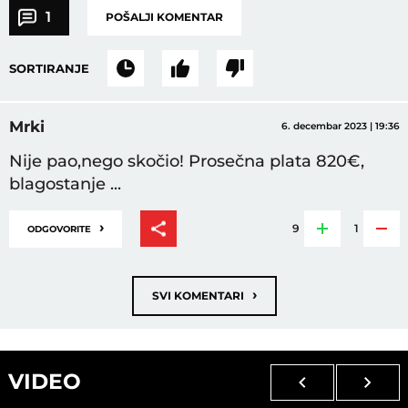
1
POŠALJI KOMENTAR
SORTIRANJE
Mrki
6. decembar 2023 | 19:36
Nije pao,nego skočio! Prosečna plata 820€,
blagostanje ...
›
9
1
ODGOVORITE
›
SVI KOMENTARI
VIDEO