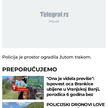
Policija je prostor ogradila žutom trakom.
PREPORUČUJEMO
"Ona je videla previše":
Ispovest oca Brankice
ubijene u Vranjskoj Banji,
porodica 6 godina bez
odgovora
POLICIJSKI DRONOVI LOVE