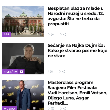
Besplatan ulaz za mlade u
Narodni muzej u sredu, 12.
avgusta: Šta ne treba da
propustiti
0
0
ART
Sećanje na Rajka Dujmića:
Kako je stvarao pesme koje
ne stare
1
0
FILM / TV
Masterclass program
Sarajevo Film Festivala:
Vudi Harelson, Emili Votson,
Dijego Luna, Asgar
Farhadi....
0
0
MUZIKA