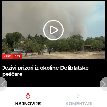
VESTI
0:27
Jezivi prizori iz okoline Deliblatske
peščare
NAJNOVIJE
KOMENTARI