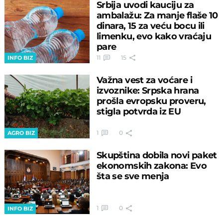
Srbija uvodi kauciju za
ambalažu: Za manje flaše 10
dinara, 15 za veću bocu ili
limenku, evo kako vraćaju
pare
11
15
INFO BIZ
Važna vest za voćare i
izvoznike: Srpska hrana
prošla evropsku proveru,
stigla potvrda iz EU
1
0
AGRO BIZ
Skupština dobila novi paket
ekonomskih zakona: Evo
šta se sve menja
1
0
INFO BIZ