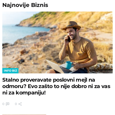
Najnovije
Biznis
INFO BIZ
Stalno proveravate poslovni mejl na
odmoru? Evo zašto to nije dobro ni za vas
ni za kompaniju!
0
0