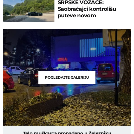
SRPSKE VOZAČE:
Saobraćajci kontrolišu
puteve novom
tehnologijom, od ovoga
nema bega
POGLEDAJTE GALERIJU
Telo muškarca pronađeno u Železniku