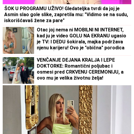
ŠOK U PROGRAMU UŽIVO! Gledateljka tvrdi da joj je
Asmin slao gole slike, zapretila mu: "Vidimo se na sudu,
iskorišćavaš žene za pare"
Otac joj nema ni MOBILNI NI INTERNET,
kad ju je video GOLU NA EKRANU ugasio
je TV: I DEDU šokirala, majka podržava
njenu karijeru! Ovo je "obična" porodica
NAJVEĆE UZDANICE HOLIVUDA
VENČANJE DEJANA KRALJA I LEPE
DOKTORKE: Romantični poljubac i
osmesi pred CRKVENU CEREMONIJU, a
ovo mu je velika životnu želja!