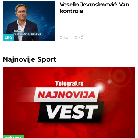
Veselin Jevrosimović: Van
kontrole
0
0
CEO
Najnovije
Sport