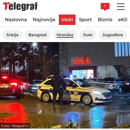
1
Naslovna
Najnovije
Vesti
Sport
Biznis
eKli
Srbija
Beograd
Hronika
Svet
Jugosfera
Foto: Telegraf.rs