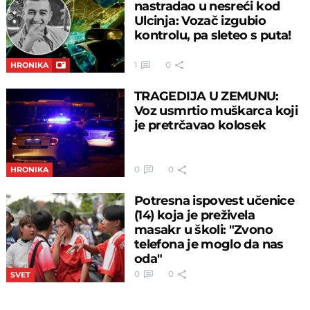
nastradao u nesreći kod
Ulcinja: Vozač izgubio
kontrolu, pa sleteo s puta!
1
0
HRONIKA
TRAGEDIJA U ZEMUNU:
Voz usmrtio muškarca koji
je pretrčavao kolosek
0
0
HRONIKA
Potresna ispovest učenice
(14) koja je preživela
masakr u školi: "Zvono
telefona je moglo da nas
oda"
0
0
SVET