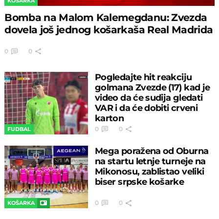
KOŠARKA
Bomba na Malom Kalemegdanu: Zvezda
dovela još jednog košarkaša Real Madrida
0
0
Pogledajte hit reakciju
golmana Zvezde (17) kad je
video da će sudija gledati
VAR i da će dobiti crveni
karton
0
0
FUDBAL
Mega poražena od Oburna
na startu letnje turneje na
Mikonosu, zablistao veliki
biser srpske košarke
0
0
KOŠARKA