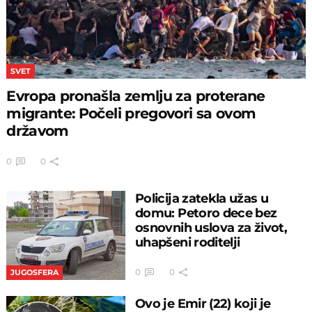
SVET
Evropa pronašla zemlju za proterane
migrante: Počeli pregovori sa ovom
državom
0
0
Policija zatekla užas u
domu: Petoro dece bez
osnovnih uslova za život,
uhapšeni roditelji
0
0
JUGOSFERA
Ovo je Emir (22) koji je