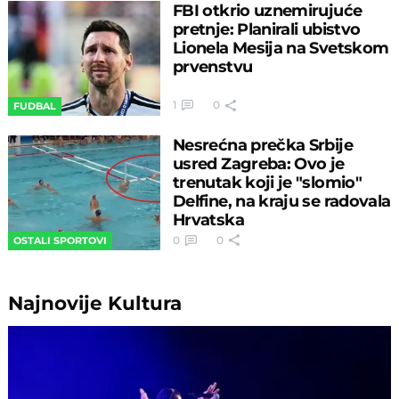
FBI otkrio uznemirujuće
pretnje: Planirali ubistvo
Lionela Mesija na Svetskom
prvenstvu
1
0
FUDBAL
Nesrećna prečka Srbije
usred Zagreba: Ovo je
trenutak koji je "slomio"
Delfine, na kraju se radovala
Hrvatska
0
0
OSTALI SPORTOVI
Najnovije
Kultura