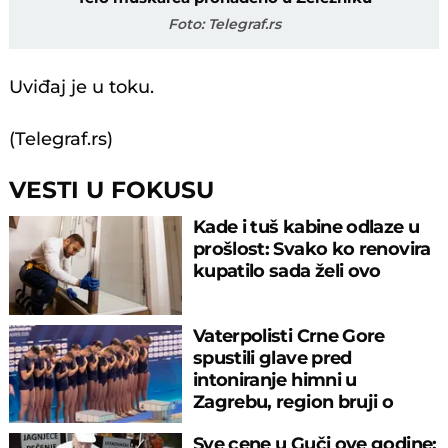
Foto: Telegraf.rs
Uviđaj je u toku.
(Telegraf.rs)
VESTI U FOKUSU
Kade i tuš kabine odlaze u
prošlost: Svako ko renovira
kupatilo sada želi ovo
Vaterpolisti Crne Gore
spustili glave pred
intoniranje himni u
Zagrebu, region bruji o
velikom propustu
Sve cene u Guči ove godine: