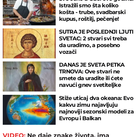
Istražili smo šta koliko
košta - trube, svadbarski
kupus, roštilj, pečenje!
SUTRA JE POSLEDNJI LJUTI
SVETAC: 2 stvari svi treba
da uradimo, a posebno
vozači
DANAS JE SVETA PETKA
TRNOVA: Ove stvari ne
smete da uradite ili ćete
navući gnev svetiteljke
Stiže uticaj dva okeana: Evo
kakvu zimu najavljuju
najnoviji sezonski modeli za
Evropu i Balkan
VIDEO:
Ne daje znake života, ima