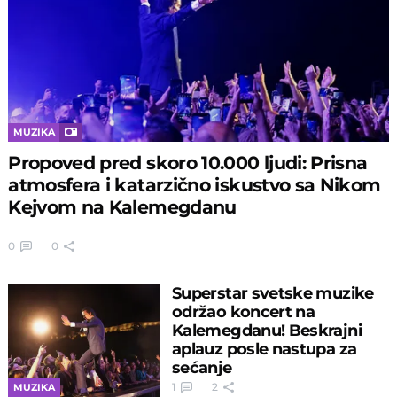
MUZIKA
Propoved pred skoro 10.000 ljudi: Prisna
atmosfera i katarzično iskustvo sa Nikom
Kejvom na Kalemegdanu
0
0
Superstar svetske muzike
održao koncert na
Kalemegdanu! Beskrajni
aplauz posle nastupa za
sećanje
1
2
MUZIKA