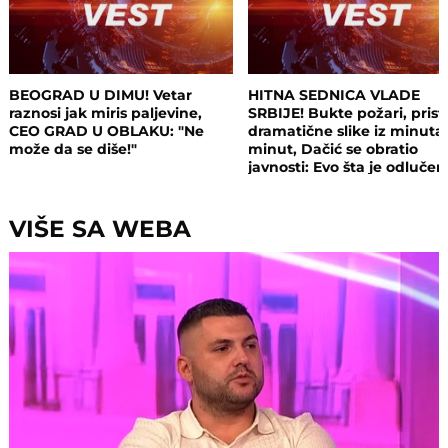
BEOGRAD U DIMU! Vetar
HITNA SEDNICA VLADE
raznosi jak miris paljevine,
SRBIJE! Bukte požari, prist
CEO GRAD U OBLAKU: "Ne
dramatične slike iz minuta
može da se diše!"
minut, Dačić se obratio
javnosti: Evo šta je odluče
VIŠE SA WEBA