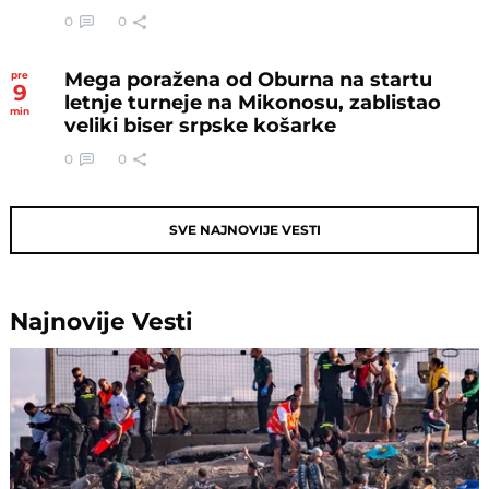
0
0
Mega poražena od Oburna na startu
pre
9
letnje turneje na Mikonosu, zablistao
min
veliki biser srpske košarke
0
0
SVE NAJNOVIJE VESTI
Najnovije
Vesti