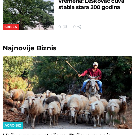
vremena: Leskovac čuva
stabla stara 200 godina
0
0
SRBIJA
Najnovije
Biznis
AGRO BIZ