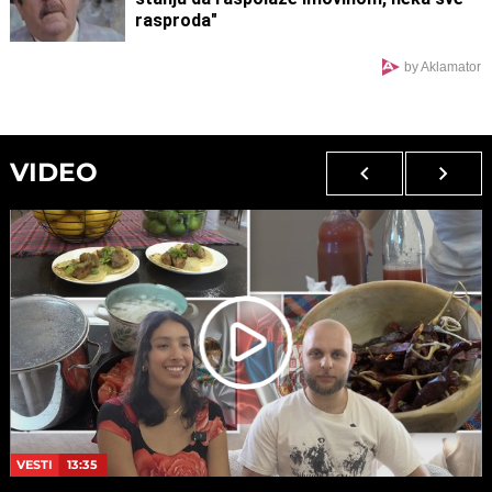
rasproda"
by Aklamator
VIDEO
VESTI
13:35