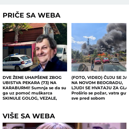
PRIČE SA WEBA
DVE ŽENE UHAPŠENE ZBOG
(FOTO, VIDEO) ČUJU SE JA
UBISTVA PEKARA (73) NA
NA NOVOM BEOGRADU,
KARABURMI! Sumnja se da su
LJUDI SE HVATAJU ZA GL
ga uz pomoć muškarca
Proširio se požar, vatra gut
SKINULE GOLOG, VEZALE,
sve pred sobom
MUČILE, a onda ubile i
opljačkale
VIŠE SA WEBA