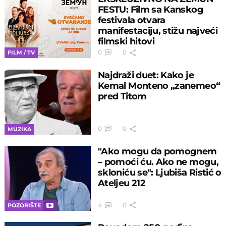
FESTU: Film sa Kanskog
festivala otvara
manifestaciju, stižu najveći
filmski hitovi
0
0
FILM / TV
Najdraži duet: Kako je
Kemal Monteno „zanemeo“
pred Titom
0
0
MUZIKA
"Ako mogu da pomognem
– pomoći ću. Ako ne mogu,
skloniću se": Ljubiša Ristić o
Ateljeu 212
4
0
POZORIŠTE