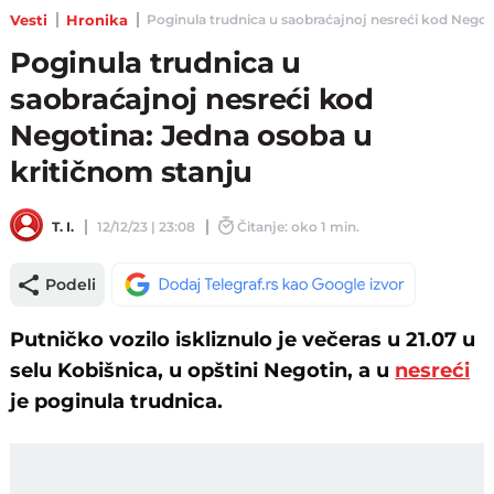
Vesti
Hronika
Poginula trudnica u saobraćajnoj nesreći kod Negotin
Poginula trudnica u
saobraćajnoj nesreći kod
Negotina: Jedna osoba u
kritičnom stanju
T. I.
12/12/23 | 23:08
Čitanje: oko 1 min.
Podeli
Putničko vozilo iskliznulo je večeras u 21.07 u
selu Kobišnica, u opštini Negotin, a u
nesreći
je poginula trudnica.