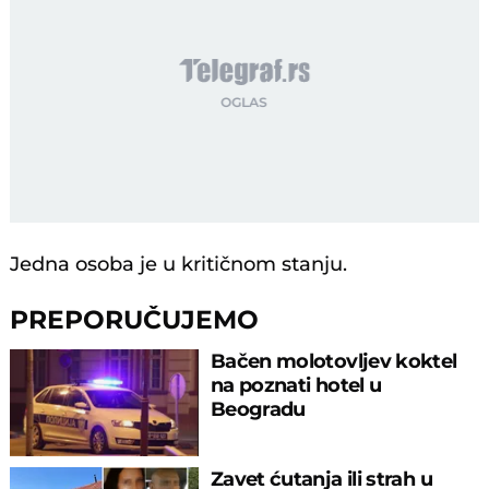
Jedna osoba je u kritičnom stanju.
PREPORUČUJEMO
Bačen molotovljev koktel
na poznati hotel u
Beogradu
Zavet ćutanja ili strah u