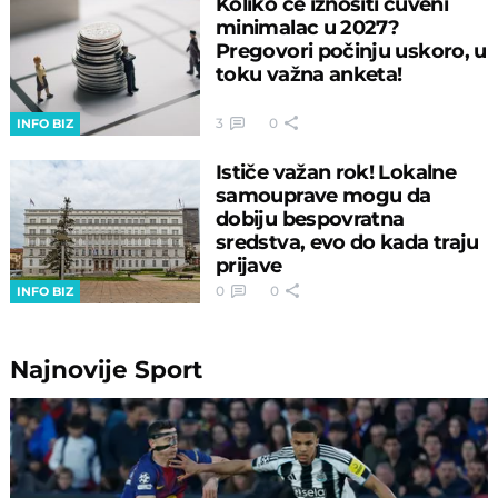
Koliko će iznositi čuveni
minimalac u 2027?
Pregovori počinju uskoro, u
toku važna anketa!
3
0
INFO BIZ
Ističe važan rok! Lokalne
samouprave mogu da
dobiju bespovratna
sredstva, evo do kada traju
prijave
0
0
INFO BIZ
Najnovije
Sport