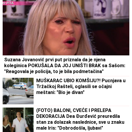
Suzana Jovanović prvi put priznala da je njena
koleginica POKUŠALA DA JOJ UNIŠTI BRAK sa Sašom:
"Reagovala je policija, to je bila podmetačina"
MUŠKARAC UBIO KOMŠIJU?! Pucnjava u
Tržačkoj Rašteli, oglasili se očajni
meštani: "Bio je divan"
(FOTO) BALONI, CVEĆE I PRELEPA
DEKORACIJA Dea Đurđević preuredila
stan za dolazak naslednice, sve u znaku
male Iris: "Dobrodošla, ljubavi"