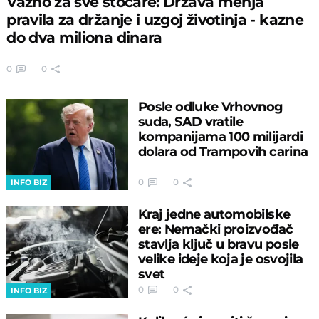
Važno za sve stočare: Država menja
pravila za držanje i uzgoj životinja - kazne
do dva miliona dinara
0
0
Posle odluke Vrhovnog
suda, SAD vratile
kompanijama 100 milijardi
dolara od Trampovih carina
0
0
INFO BIZ
Kraj jedne automobilske
ere: Nemački proizvođač
stavlja ključ u bravu posle
velike ideje koja je osvojila
svet
0
0
INFO BIZ