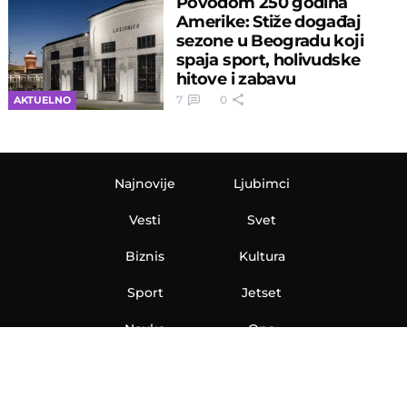
Povodom 250 godina
Amerike: Stiže događaj
sezone u Beogradu koji
spaja sport, holivudske
hitove i zabavu
7
0
AKTUELNO
Najnovije
Ljubimci
Vesti
Svet
Biznis
Kultura
Sport
Jetset
Nauka
Ona
Aero
Zanimljivosti
eKlinika
Hi-Tech