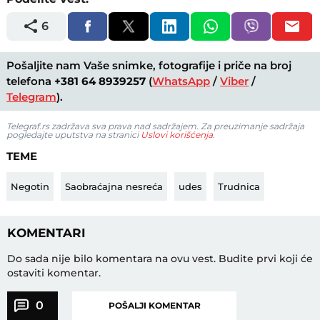
6
Pošaljite nam Vaše snimke, fotografije i priče na broj
telefona
+381 64 8939257
(
WhatsApp
/
Viber
/
Telegram
).
Telegraf.rs zadržava sva prava nad sadržajem. Za preuzimanje sadržaja
pogledajte uputstva na stranici
Uslovi korišćenja
.
TEME
Negotin
Saobraćajna nesreća
udes
Trudnica
KOMENTARI
Do sada nije bilo komentara na ovu vest.
Budite prvi koji će
ostaviti komentar.
0
POŠALJI KOMENTAR