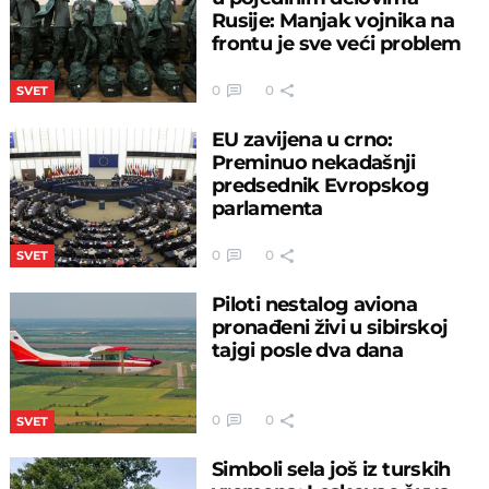
Rusije: Manjak vojnika na
frontu je sve veći problem
0
0
SVET
EU zavijena u crno:
Preminuo nekadašnji
predsednik Evropskog
parlamenta
0
0
SVET
Piloti nestalog aviona
pronađeni živi u sibirskoj
tajgi posle dva dana
0
0
SVET
Simboli sela još iz turskih