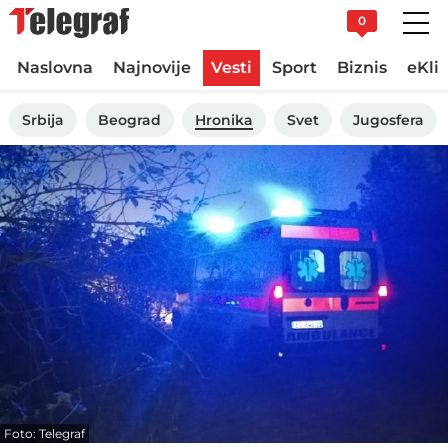
0
Naslovna
Najnovije
Vesti
Sport
Biznis
eKli
Srbija
Beograd
Hronika
Svet
Jugosfera
Foto: Telegraf