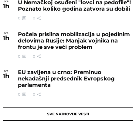
U Nemačkoj osuđeni "lovci na pedofile"!
pre
1
h
Poznato koliko godina zatvora su dobili
0
0
Počela prisilna mobilizacija u pojedinim
pre
1
h
delovima Rusije: Manjak vojnika na
frontu je sve veći problem
0
0
EU zavijena u crno: Preminuo
pre
1
h
nekadašnji predsednik Evropskog
parlamenta
0
0
SVE NAJNOVIJE VESTI