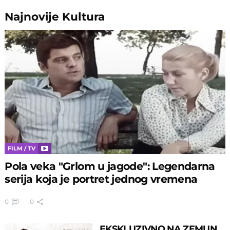
Najnovije
Kultura
FILM / TV
Pola veka "Grlom u jagode": Legendarna
serija koja je portret jednog vremena
0
0
EKSKLUZIVNO NA ZEMUN