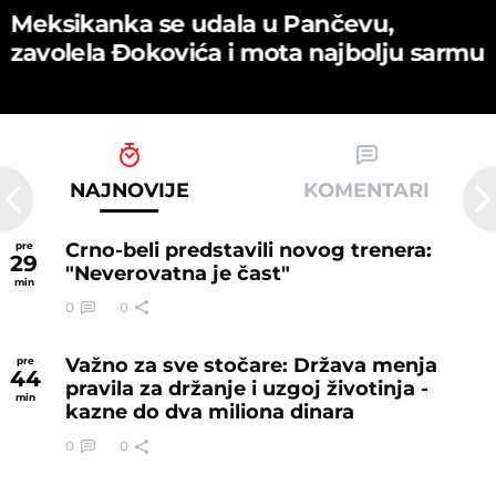
Meksikanka se udala u Pančevu,
zavolela Đokovića i mota najbolju sarmu
NAJNOVIJE
KOMENTARI
Crno-beli predstavili novog trenera:
pre
29
"Neverovatna je čast"
min
0
0
Važno za sve stočare: Država menja
pre
44
pravila za držanje i uzgoj životinja -
min
kazne do dva miliona dinara
0
0