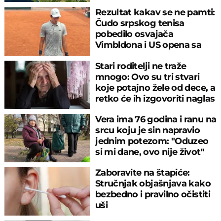
Rezultat kakav se ne pamti:
Čudo srpskog tenisa
pobedilo osvajača
Vimbldona i US opena sa
6:0, 6:0
Stari roditelji ne traže
mnogo: Ovo su tri stvari
koje potajno žele od dece, a
retko će ih izgovoriti naglas
Vera ima 76 godina i ranu na
srcu koju je sin napravio
jednim potezom: "Oduzeo
si mi dane, ovo nije život"
Zaboravite na štapiće:
Stručnjak objašnjava kako
bezbedno i pravilno očistiti
uši