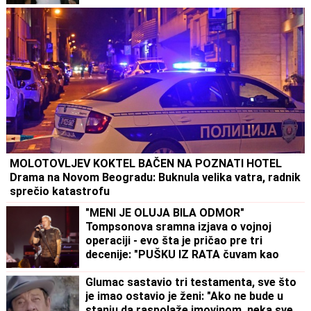
MOLOTOVLJEV KOKTEL BAČEN NA POZNATI HOTEL
Drama na Novom Beogradu: Buknula velika vatra, radnik
sprečio katastrofu
"MENI JE OLUJA BILA ODMOR"
Tompsonova sramna izjava o vojnoj
operaciji - evo šta je pričao pre tri
decenije: "PUŠKU IZ RATA čuvam kao
suvenir"
Glumac sastavio tri testamenta, sve što
je imao ostavio je ženi: "Ako ne bude u
stanju da raspolaže imovinom, neka sve