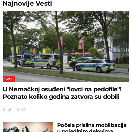
Najnovije
Vesti
SVET
U Nemačkoj osuđeni "lovci na pedofile"!
Poznato koliko godina zatvora su dobili
0
0
Počela prisilna mobilizacija
u pojedinim delovima