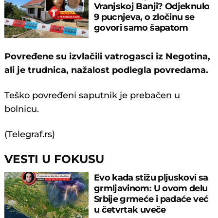
Vranjskoj Banji? Odjeknulo
9 pucnjeva, o zločinu se
govori samo šapatom
Povređene su izvlačili vatrogasci iz Negotina,
ali je trudnica, nažalost podlegla povredama.
Teško povređeni saputnik je prebačen u
bolnicu.
(Telegraf.rs)
VESTI U FOKUSU
Evo kada stižu pljuskovi sa
grmljavinom: U ovom delu
Srbije grmeće i padaće već
u četvrtak uveče