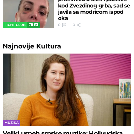
kod Zvezdinog grba, sad se
javila sa modricom ispod
oka
0
0
FIGHT CLUB
Najnovije
Kultura
MUZIKA
Veliki uspeh srpske muzike: Holivudska