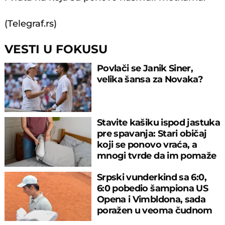
(Telegraf.rs)
VESTI U FOKUSU
Povlači se Janik Siner,
velika šansa za Novaka?
Stavite kašiku ispod jastuka
pre spavanja: Stari običaj
koji se ponovo vraća, a
mnogi tvrde da im pomaže
Srpski vunderkind sa 6:0,
6:0 pobedio šampiona US
Opena i Vimbldona, sada
poražen u veoma čudnom
meču