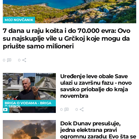
MOJ NOVČANIK
7 dana u raju košta i do 70.000 evra: Ovo
su najskuplje vile u Grčkoj koje mogu da
priušte samo milioneri
0
0
Uređenje leve obale Save
ulazi u završnu fazu - novo
savsko priobalje do kraja
novembra
BRIGA O VODAMA - BRIGA
O SRBIJI
0
0
Dok Dunav presušuje,
jedna elektrana pravi
ogromnu zaradu: Evo šta se