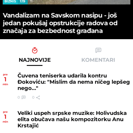
BIZNIS
1:19
Vandalizam na Savskom nasipu - јoš
јedan pokušaј opstrukciјe radova od
značaјa za bezbednost građana
NAJNOVIJE
KOMENTARI
Čuvena teniserka udarila kontru
pre
1
Đokoviću: "Mislim da nema ničeg lepšeg
min
nego..."
0
0
Veliki uspeh srpske muzike: Holivudska
pre
1
elita obučava našu kompozitorku Anu
min
Krstajić