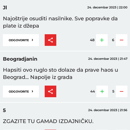
Jl
24. decembar 2023 | 22:00
Najoštrije osuditi nasilnike. Sve popravke da
plate iz džepa
›
48
6
ODGOVORITE
Beogradjanin
24. decembar 2023 | 21:47
Hapsiti ovo ruglo sto dolaze da prave haos u
Beograd... Napolje iz grada
›
44
5
ODGOVORITE
5
24. decembar 2023 | 21:56
ZGAZITE TU GAMAD IZDAJNIČKU.