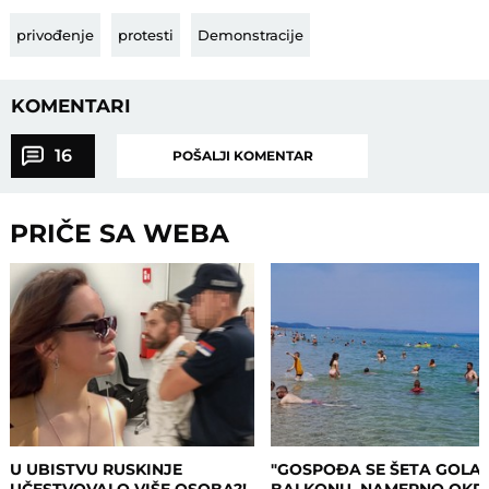
privođenje
protesti
Demonstracije
KOMENTARI
16
POŠALJI KOMENTAR
PRIČE SA WEBA
U UBISTVU RUSKINJE
"GOSPOĐA SE ŠETA GOLA
UČESTVOVALO VIŠE OSOBA?!
BALKONU, NAMERNO OKR