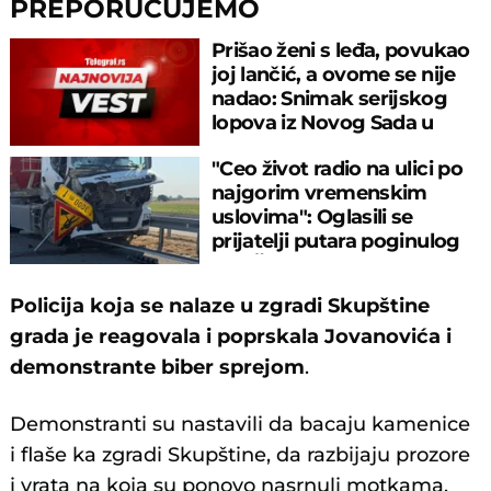
PREPORUČUJEMO
Prišao ženi s leđa, povukao
joj lančić, a ovome se nije
nadao: Snimak serijskog
lopova iz Novog Sada u
akciji
"Ceo život radio na ulici po
najgorim vremenskim
uslovima": Oglasili se
prijatelji putara poginulog
kod Šapca
Policija koja se nalaze u zgradi Skupštine
grada je reagovala i poprskala Jovanovića i
demonstrante biber sprejom
.
Demonstranti su nastavili da bacaju kamenice
i flaše ka zgradi Skupštine, da razbijaju prozore
i vrata na koja su ponovo nasrnuli motkama.