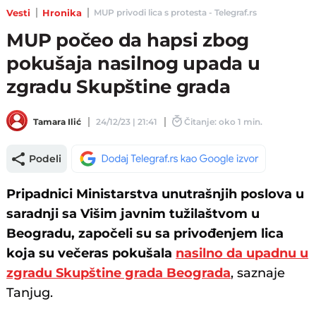
Vesti
Hronika
MUP privodi lica s protesta - Telegraf.rs
MUP počeo da hapsi zbog
pokušaja nasilnog upada u
zgradu Skupštine grada
Tamara Ilić
24/12/23 | 21:41
Čitanje: oko 1 min.
Podeli
Pripadnici Ministarstva unutrašnjih poslova u
saradnji sa Višim javnim tužilaštvom u
Beogradu, započeli su sa privođenjem lica
koja su večeras pokušala
nasilno da upadnu u
zgradu Skupštine grada Beograda
, saznaje
Tanjug.