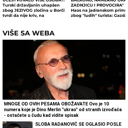
Turski državljanin uhapšen
ZADNJICU I PROVOCIRA"
zbog JEZIVOG zločina u Borči
Haos na jadranskom primo
tvrdi da nije kriv, na
zbog "ludih" turista: Gazda
saslušanju izneo ŠOK
isključio struju i promenio
DETALJE: Otkrio u kakvom su
brave, a potom su i UHAPŠ
odnosu bili
VIŠE SA WEBA
MNOGE OD OVIH PESAMA OBOŽAVATE Ovo je 10
numera koje je Dino Merlin "ukrao" od stranih izvođača
- ostaćete u čudu kad vidite spisak
SLOBA RADANOVIĆ SE OGLASIO POSLE