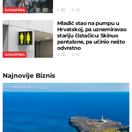
0
0
JUGOSFERA
Mladić stao na pumpu u
Hrvatskoj, pa uznemiravao
stariju čistačicu: Skinuo
pantalone, pa učinio nešto
odvratno
0
0
JUGOSFERA
Najnovije
Biznis