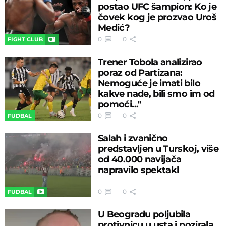
postao UFC šampion: Ko je
čovek kog je prozvao Uroš
Medić?
0
0
FIGHT CLUB
Trener Tobola analizirao
poraz od Partizana:
Nemoguće je imati bilo
kakve nade, bili smo im od
pomoći..."
0
0
FUDBAL
Salah i zvanično
predstavljen u Turskoj, više
od 40.000 navijača
napravilo spektakl
0
0
FUDBAL
U Beogradu poljubila
protivnicu u usta i pozirala