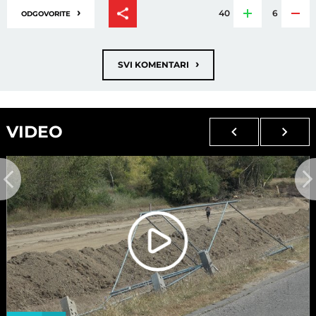
›
40
6
ODGOVORITE
›
SVI KOMENTARI
VIDEO