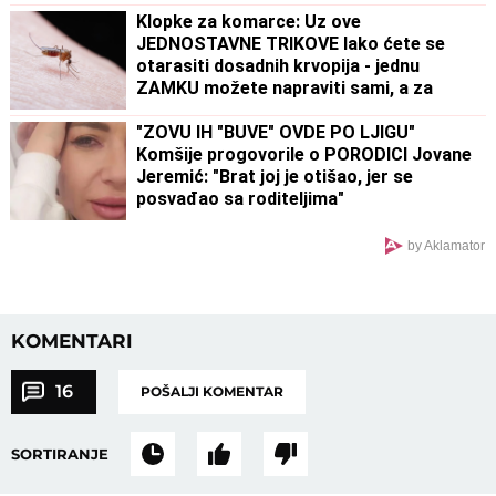
Klopke za komarce: Uz ove
JEDNOSTAVNE TRIKOVE lako ćete se
otarasiti dosadnih krvopija - jednu
ZAMKU možete napraviti sami, a za
drugu vam ne treba BAŠ NIŠTA
"ZOVU IH "BUVE" OVDE PO LJIGU"
Komšije progovorile o PORODICI Jovane
Jeremić: "Brat joj je otišao, jer se
posvađao sa roditeljima"
by Aklamator
KOMENTARI
16
POŠALJI KOMENTAR
SORTIRANJE