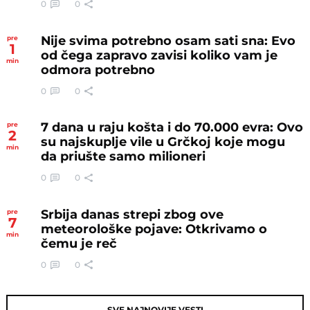
0
0
Nije svima potrebno osam sati sna: Evo
pre
1
od čega zapravo zavisi koliko vam je
min
odmora potrebno
0
0
7 dana u raju košta i do 70.000 evra: Ovo
pre
2
su najskuplje vile u Grčkoj koje mogu
min
da priušte samo milioneri
0
0
Srbija danas strepi zbog ove
pre
7
meteorološke pojave: Otkrivamo o
min
čemu je reč
0
0
SVE NAJNOVIJE VESTI