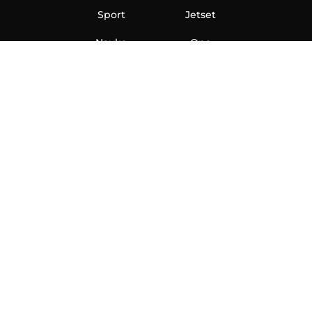
Sport
Jetset
Nauka
Ona
Aero
Zanimljivosti
eKlinika
Hi-Tech
Auto
Plantbased
Ubrzanje
Telegraf TV
O nama
Marketing
Impressum
Uslovi korišćenja
Politika privatnosti
Kontakt