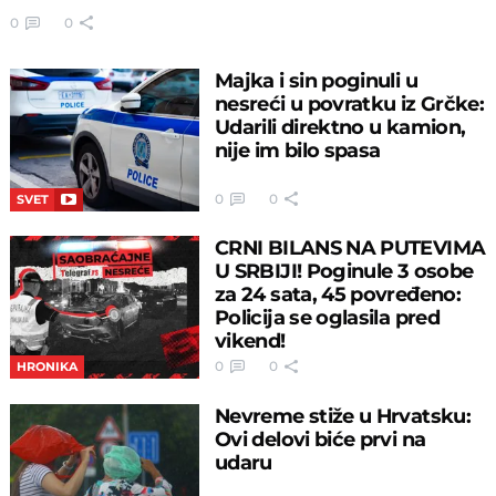
0
0
Majka i sin poginuli u
nesreći u povratku iz Grčke:
Udarili direktno u kamion,
nije im bilo spasa
0
0
SVET
CRNI BILANS NA PUTEVIMA
U SRBIJI! Poginule 3 osobe
za 24 sata, 45 povređeno:
Policija se oglasila pred
vikend!
0
0
HRONIKA
Nevreme stiže u Hrvatsku:
Ovi delovi biće prvi na
udaru