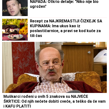
NAPADA: Otkrio detalje: "Niko nije bio
ugrožen"
Recept za NAJKREMASTIJI ČIZKEJK SA
KUPINAMA: Ima ukus kao iz
poslastičarnice, a pravi se kod kuće za
tili čas
Muškarci rođeni u ovih 5 znakova su NAJVEĆE
ŠKRTICE: Od njih nećete dobiti cveće, a teško da će vam
i KAFU PLATITI