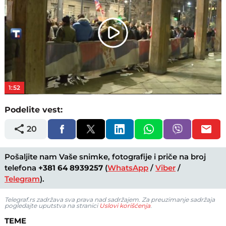
Play
Video
1:52
Podelite vest:
20
Pošaljite nam Vaše snimke, fotografije i priče na broj
telefona
+381 64 8939257
(
WhatsApp
/
Viber
/
Telegram
).
Telegraf.rs zadržava sva prava nad sadržajem. Za preuzimanje sadržaja
pogledajte uputstva na stranici
Uslovi korišćenja
.
TEME