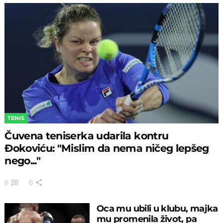
TENIS
Čuvena teniserka udarila kontru
Đokoviću: "Mislim da nema ničeg lepšeg
nego..."
0
0
Oca mu ubili u klubu, majka
mu promenila život, pa