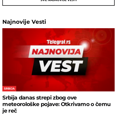
Najnovije
Vesti
SRBIJA
Srbija danas strepi zbog ove
meteorološke pojave: Otkrivamo o čemu
je reč