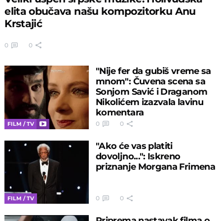
elita obučava našu kompozitorku Anu
Krstajić
0
0
"Nije fer da gubiš vreme sa
mnom": Čuvena scena sa
Sonjom Savić i Draganom
Nikolićem izazvala lavinu
komentara
0
0
FILM / TV
"Ako će vas platiti
dovoljno...": Iskreno
priznanje Morgana Frimena
0
0
FILM / TV
Priprema nastavak filma o