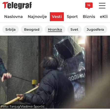
16
Naslovna
Najnovije
Vesti
Sport
Biznis
eKli
Srbija
Beograd
Hronika
Svet
Jugosfera
Foto: Tanjug/Vladimir Šporčić