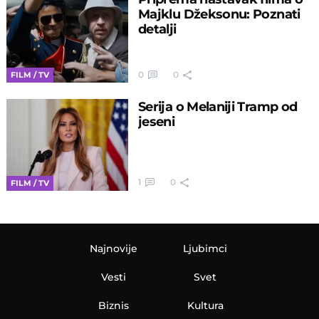
Majklu Džeksonu: Poznati
detalji
0
0
FILM / TV
Serija o Melaniji Tramp od
jeseni
1
0
FILM / TV
Najnovije
Ljubimci
Vesti
Svet
Biznis
Kultura