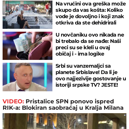
Na vrućini ova greška može
skupo da vas košta: Koliko
vode je dovoljno i koji znak
otkriva da ste dehidrirali
U novčaniku ovo nikada ne
bi trebalo da se nađe: Naši
preci su se kleli u ovaj
običaj i - ima logike
Srbi su vanzemaljci sa
planete Srbislave! Da li je
ovo najjezivije gostovanje u
istoriji srpske TV? JESTE!
VIDEO:
Pristalice SPN ponovo ispred
RIK-a: Blokiran saobraćaj u Kralja Milana