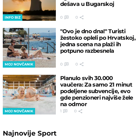
dešava u Bugarskoj
0
0
INFO BIZ
"Ovo je dno dna!" Turisti
žestoko opleli po Hrvatskoj,
jedna scena na plaži ih
potpuno razbesnela
0
0
MOJ NOVČANIK
Planulo svih 30.000
vaučera: Za samo 21 minut
podeljene subvencije, evo
gde penzioneri najviše žele
na odmor
1
0
MOJ NOVČANIK
Najnovije
Sport