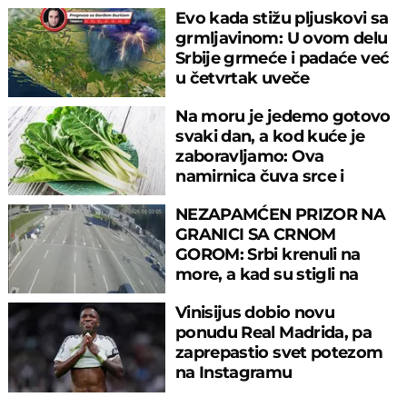
Evo kada stižu pljuskovi sa
grmljavinom: U ovom delu
Srbije grmeće i padaće već
u četvrtak uveče
Na moru je jedemo gotovo
svaki dan, a kod kuće je
zaboravljamo: Ova
namirnica čuva srce i
reguliše šećer
NEZAPAMĆEN PRIZOR NA
GRANICI SA CRNOM
GOROM: Srbi krenuli na
more, a kad su stigli na
prelaz, ostali u šoku!
Vinisijus dobio novu
ponudu Real Madrida, pa
zaprepastio svet potezom
na Instagramu