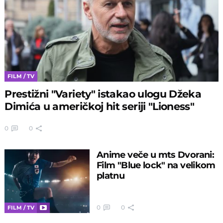
FILM / TV
Prestižni "Variety" istakao ulogu Džeka
Dimića u američkoj hit seriji "Lioness"
0
0
Anime veče u mts Dvorani:
Film "Blue lock" na velikom
platnu
0
0
FILM / TV