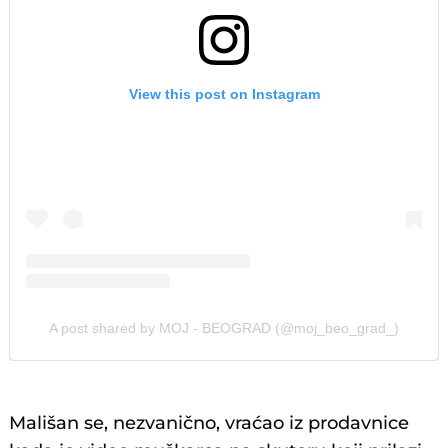
View this post on Instagram
A post shared by MOJ - BEOGRAD (@moj_beo_grad_)
Mališan se, nezvanično, vraćao iz prodavnice