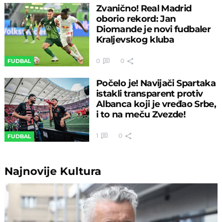
Zvanično! Real Madrid
oborio rekord: Jan
Diomande je novi fudbaler
Kraljevskog kluba
0
0
FUDBAL
Počelo je! Navijači Spartaka
istakli transparent protiv
Albanca koji je vređao Srbe,
i to na meču Zvezde!
1
0
FUDBAL
Najnovije
Kultura