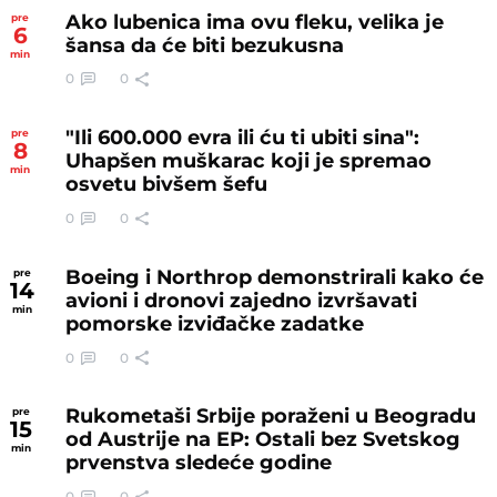
Ako lubenica ima ovu fleku, velika je
pre
6
šansa da će biti bezukusna
min
0
0
"Ili 600.000 evra ili ću ti ubiti sina":
pre
8
Uhapšen muškarac koji je spremao
min
osvetu bivšem šefu
0
0
Boeing i Northrop demonstrirali kako će
pre
14
avioni i dronovi zajedno izvršavati
min
pomorske izviđačke zadatke
0
0
Rukometaši Srbije poraženi u Beogradu
pre
15
od Austrije na EP: Ostali bez Svetskog
min
prvenstva sledeće godine
0
0