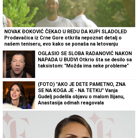
NOVAK ĐOKOVIĆ ČEKAO U REDU DA KUPI SLADOLED
Prodavačica iz Crne Gore otkrila nepoznat detalj o
našem teniseru, evo kako se ponaša na letovanju
OGLASIO SE SLOBA RADANOVIĆ NAKON
NAPADA U BUDVI Otkrio šta se desilo sa
taksistom: "Možda ima neke probleme"
(FOTO) "AKO JE DETE PAMETNO, ZNA
SE NA KOGA JE - NA TETKU" Vanja
Gudelj podelila objavu o malom Ilijanu,
Anastasija odmah reagovala