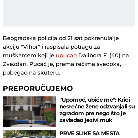
Beogradska policija od 21 sat pokrenula je
akciju "Vihor" i raspisala potragu za
muškarcem koji je
upucao
Dalibora F. (40) na
Zvezdari. Pucač je, prema rečima svedoka,
pobegao na skuteru.
PREPORUČUJEMO
"Upomoć, ubiće me": Krici
nesrećne žene odzvanjali su
zgradom pre nego što je
zavladao jezivi muk
PRVE SLIKE SA MESTA