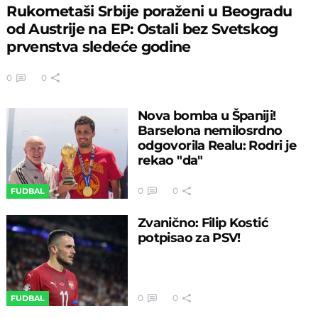
Rukometaši Srbije poraženi u Beogradu
od Austrije na EP: Ostali bez Svetskog
prvenstva sledeće godine
0
0
Nova bomba u Španiji!
Barselona nemilosrdno
odgovorila Realu: Rodri je
rekao "da"
0
0
FUDBAL
Zvanično: Filip Kostić
potpisao za PSV!
0
0
FUDBAL