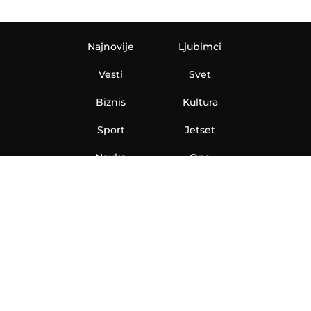
Najnovije
Ljubimci
Vesti
Svet
Biznis
Kultura
Sport
Jetset
Nauka
Ona
Aero
Zanimljivosti
eKlinika
Hi-Tech
Auto
Plantbased
Ubrzanje
Telegraf TV