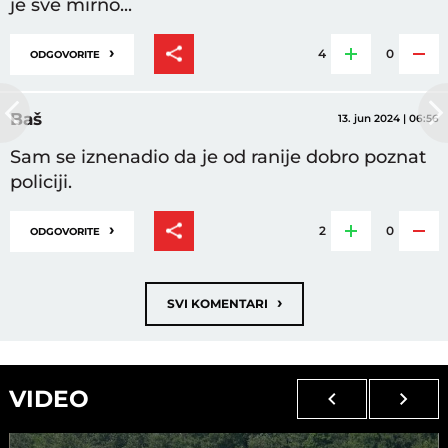
je sve mirno...
›
4
0
ODGOVORITE
Baš
13. jun 2024 | 06:56
Sam se iznenadio da je od ranije dobro poznat
policiji.
›
2
0
ODGOVORITE
›
SVI KOMENTARI
VIDEO