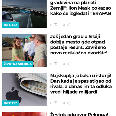
građevina na planeti
Zemlji": Ilon Mask pokazao
kako će izgledati TERAFAB
0
0
INFO BIZ
Još jedan grad u Srbiji
dobija mesto gde otpad
postaje resurs: Završeno
novo reciklažno dvorište!
0
0
ŽIVOTNA SREDINA
Najskuplja jabuka u istoriji!
Dan kada je spas stigao od
rivala, a danas im ta odluka
vredi hiljade milijardi
0
0
INFO BIZ
Žestok odgovor Pekinga!