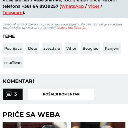
telefona
+381 64 8939257
(
WhatsApp
/
Viber
/
Telegram
).
Telegraf.rs zadržava sva prava nad sadržajem. Za preuzimanje sadržaja
pogledajte uputstva na stranici
Uslovi korišćenja
.
TEME
Pucnjava
Dete
zvezdara
Vihor
Beograd
Ranjeni
osuđivan
KOMENTARI
3
POŠALJI KOMENTAR
PRIČE SA WEBA