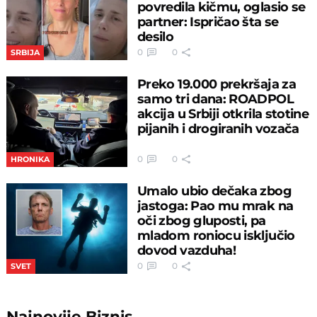
povredila kičmu, oglasio se
partner: Ispričao šta se
desilo
0
0
SRBIJA
Preko 19.000 prekršaja za
samo tri dana: ROADPOL
akcija u Srbiji otkrila stotine
pijanih i drogiranih vozača
0
0
HRONIKA
Umalo ubio dečaka zbog
jastoga: Pao mu mrak na
oči zbog gluposti, pa
mladom roniocu isključio
dovod vazduha!
0
0
SVET
Najnovije
Biznis