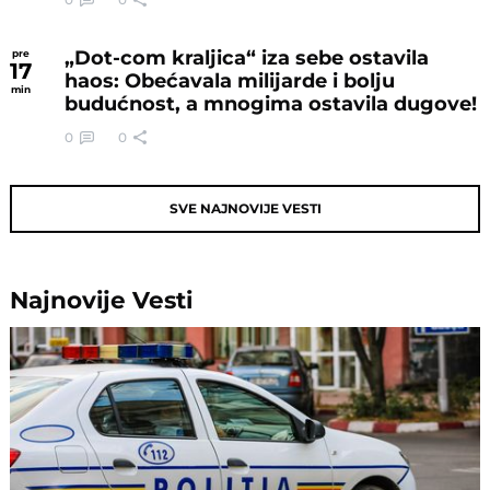
„Dot-com kraljica“ iza sebe ostavila
pre
17
haos: Obećavala milijarde i bolju
min
budućnost, a mnogima ostavila dugove!
0
0
SVE NAJNOVIJE VESTI
Najnovije
Vesti