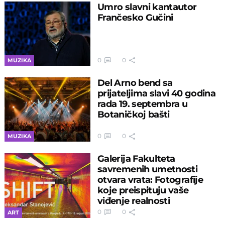
Umro slavni kantautor
Frančesko Gučini
0
0
MUZIKA
Del Arno bend sa
prijateljima slavi 40 godina
rada 19. septembra u
Botaničkoj bašti
0
0
MUZIKA
Galerija Fakulteta
savremenih umetnosti
otvara vrata: Fotografije
koje preispituju vaše
viđenje realnosti
0
0
ART