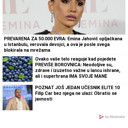
PREVARENA ZA 50.000 EVRA: Emina Jahović opljačkana
u Istanbulu, verovala devojci, a ova je posle svega
blokirala na mrežama
Ovako vaše telo reaguje kad pojedete
PREVIŠE BOROVNICA: Neodoljive su,
zdrave i izuzetno važne u lancu ishrane,
ali i superhrana IMA SVOJE MANE
POZNAT JOŠ JEDAN UČESNIK ELITE 10
Filip Car bez njega ne ulazi: Obratio se
javnosti
by Aklamator