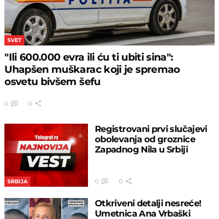
SVET
"Ili 600.000 evra ili ću ti ubiti sina":
Uhapšen muškarac koji je spremao
osvetu bivšem šefu
0
0
Registrovani prvi slučajevi
obolevanja od groznice
Zapadnog Nila u Srbiji
0
0
SRBIJA
Otkriveni detalji nesreće!
Umetnica Ana Vrbaški