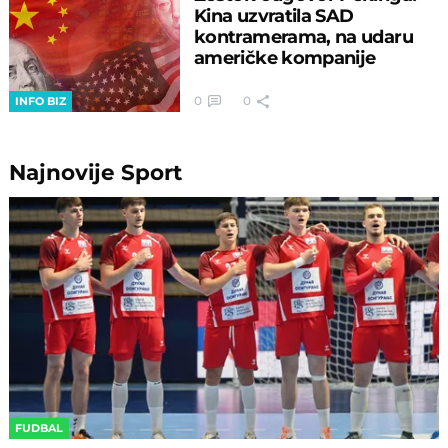
Kina uzvratila SAD
kontramerama, na udaru
američke kompanije
0
0
INFO BIZ
Najnovije
Sport
FUDBAL