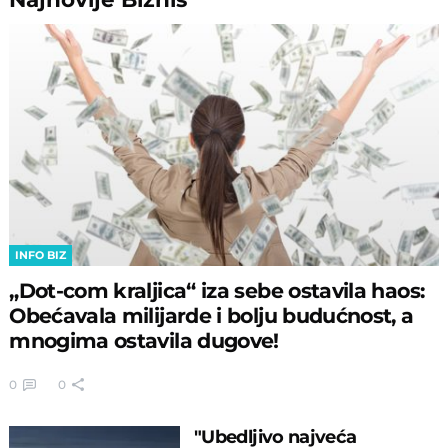
INFO BIZ
„Dot-com kraljica“ iza sebe ostavila haos:
Obećavala milijarde i bolju budućnost, a
mnogima ostavila dugove!
0
0
"Ubedljivo najveća