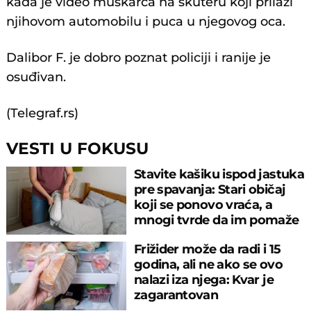
kada je video muškarca na skuteru koji prilazi
njihovom automobilu i puca u njegovog oca.
Dalibor F. je dobro poznat policiji i ranije je
osuđivan.
(Telegraf.rs)
VESTI U FOKUSU
Stavite kašiku ispod jastuka
pre spavanja: Stari običaj
koji se ponovo vraća, a
mnogi tvrde da im pomaže
Frižider može da radi i 15
godina, ali ne ako se ovo
nalazi iza njega: Kvar je
zagarantovan