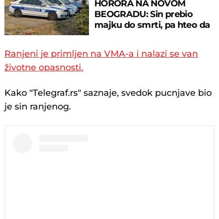
HORORA NA NOVOM
BEOGRADU: Sin prebio
majku do smrti, pa hteo da
skoči sa terase!
Ranjeni je primljen na VMA-a i nalazi se van
životne opasnosti.
Kako "Telegraf.rs" saznaje, svedok pucnjave bio
je sin ranjenog.