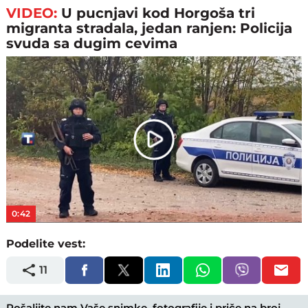
VIDEO:
U pucnjavi kod Horgoša tri
migranta stradala, jedan ranjen: Policija
svuda sa dugim cevima
Play
Video
0:42
Podelite vest:
11
Pošaljite nam Vaše snimke, fotografije i priče na broj