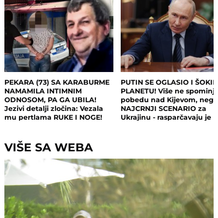
PEKARA (73) SA KARABURME
PUTIN SE OGLASIO I ŠOKI
NAMAMILA INTIMNIM
PLANETU! Više ne spominj
ODNOSOM, PA GA UBILA!
pobedu nad Kijevom, neg
Jezivi detalji zločina: Vezala
NAJCRNJI SCENARIO za
mu pertlama RUKE I NOGE!
Ukrajinu - rasparčavaju je 
tri dela?!
VIŠE SA WEBA