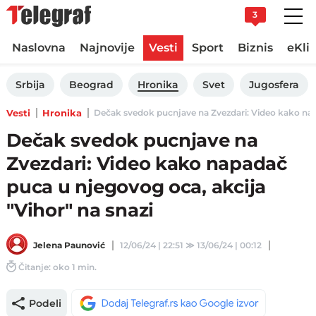
3
Naslovna
Najnovije
Vesti
Sport
Biznis
eKli
Srbija
Beograd
Hronika
Svet
Jugosfera
Vesti
Hronika
Dečak svedok pucnjave na Zvezdari: Video kako napad
Dečak svedok pucnjave na
Zvezdari: Video kako napadač
puca u njegovog oca, akcija
"Vihor" na snazi
Jelena Paunović
12/06/24 | 22:51
≫
13/06/24 | 00:12
Čitanje: oko 1 min.
Podeli