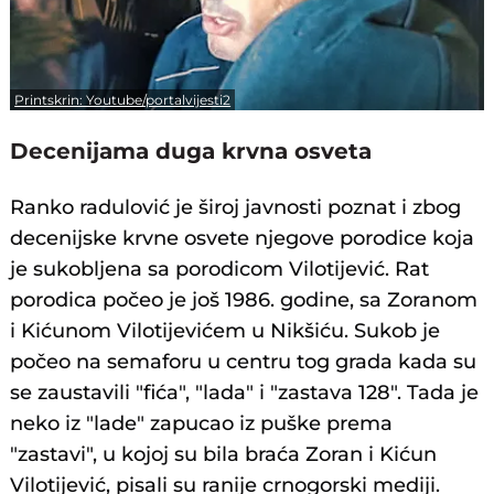
Printskrin: Youtube/portalvijesti2
Decenijama duga krvna osveta
Ranko radulović je široj javnosti poznat i zbog
decenijske krvne osvete njegove porodice koja
je sukobljena sa porodicom Vilotijević. Rat
porodica počeo je još 1986. godine, sa Zoranom
i Kićunom Vilotijevićem u Nikšiću. Sukob je
počeo na semaforu u centru tog grada kada su
se zaustavili "fića", "lada" i "zastava 128". Tada je
neko iz "lade" zapucao iz puške prema
"zastavi", u kojoj su bila braća Zoran i Kićun
Vilotijević, pisali su ranije crnogorski mediji.