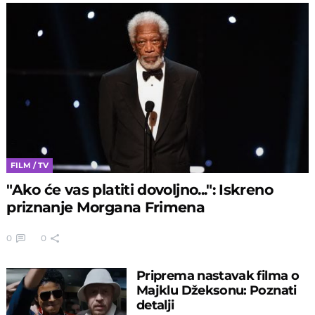
FILM / TV
"Ako će vas platiti dovoljno...": Iskreno
priznanje Morgana Frimena
0
0
Priprema nastavak filma o
Majklu Džeksonu: Poznati
detalji