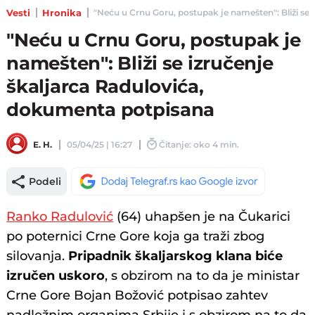
Vesti
Hronika
"Neću u Crnu Goru, postupak je namešten": Bliži se i
"Neću u Crnu Goru, postupak je
namešten": Bliži se izručenje
škaljarca Radulovića,
dokumenta potpisana
E. H.
05/04/25 | 16:27
Čitanje: oko 4 min.
Podeli
Ranko Radulović
(64) uhapšen je na Čukarici
po poternici Crne Gore koja ga traži zbog
silovanja.
Pripadnik škaljarskog klana biće
izručen uskoro
, s obzirom na to da je ministar
Crne Gore Bojan Božović potpisao zahtev