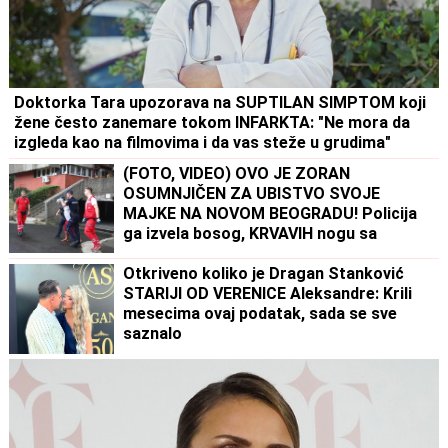
Doktorka Tara upozorava na SUPTILAN SIMPTOM koji
žene često zanemare tokom INFARKTA: "Ne mora da
izgleda kao na filmovima i da vas steže u grudima"
(FOTO, VIDEO) OVO JE ZORAN
OSUMNJIČEN ZA UBISTVO SVOJE
MAJKE NA NOVOM BEOGRADU! Policija
ga izvela bosog, KRVAVIH nogu sa
lisicama na rukama, ušao u kola Hitne
pomoći
Otkriveno koliko je Dragan Stanković
STARIJI OD VERENICE Aleksandre: Krili
mesecima ovaj podatak, sada se sve
saznalo