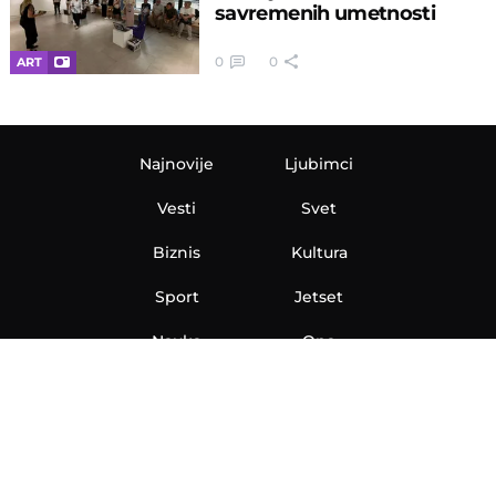
savremenih umetnosti
0
0
ART
Najnovije
Ljubimci
Vesti
Svet
Biznis
Kultura
Sport
Jetset
Nauka
Ona
Aero
Zanimljivosti
eKlinika
Hi-Tech
Auto
Plantbased