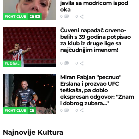
javila sa modricom ispod
oka
0
0
FIGHT CLUB
Čuveni napadač crveno-
belih s 39 godina potpisao
za klub iz druge lige sa
najčudnijim imenom!
0
0
FUDBAL
Miran Fabjan "pecnuo"
Erslana i prozvao UFC
teškaša, pa dobio
ekspresan odgovor: "Znam
i dobrog zubara..."
0
0
FIGHT CLUB
Najnovije
Kultura