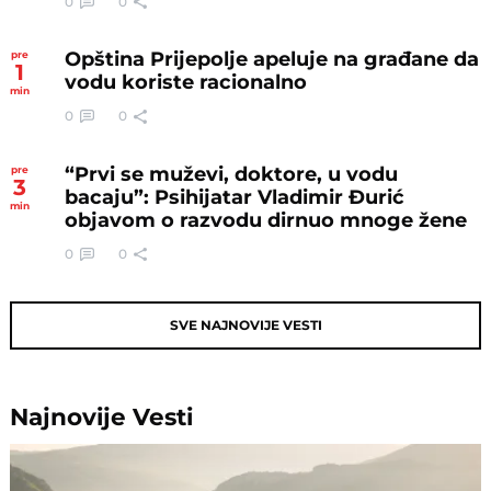
0
0
Opština Prijepolje apeluje na građane da
pre
1
vodu koriste racionalno
min
0
0
“Prvi se muževi, doktore, u vodu
pre
3
bacaju”: Psihijatar Vladimir Đurić
min
objavom o razvodu dirnuo mnoge žene
0
0
SVE NAJNOVIJE VESTI
Najnovije
Vesti