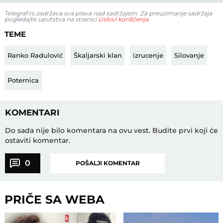
Telegraf.rs zadržava sva prava nad sadržajem. Za preuzimanje sadržaja
pogledajte uputstva na stranici
Uslovi korišćenja
.
TEME
Ranko Radulović
Škaljarski klan
izrucenje
Silovanje
Poternica
KOMENTARI
Do sada nije bilo komentara na ovu vest.
Budite prvi koji će
ostaviti komentar.
0
POŠALJI KOMENTAR
PRIČE SA WEBA