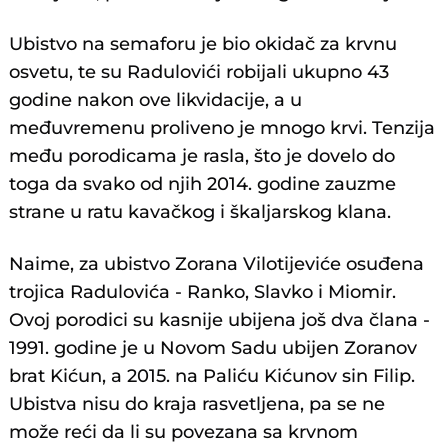
Ubistvo na semaforu je bio okidač za krvnu
osvetu, te su Radulovići robijali ukupno 43
godine nakon ove likvidacije, a u
međuvremenu proliveno je mnogo krvi. Tenzija
među porodicama je rasla, što je dovelo do
toga da svako od njih 2014. godine zauzme
strane u ratu kavačkog i škaljarskog klana.
Naime, za ubistvo Zorana Vilotijeviće osuđena
trojica Radulovića - Ranko, Slavko i Miomir.
Ovoj porodici su kasnije ubijena još dva člana -
1991. godine je u Novom Sadu ubijen Zoranov
brat Kićun, a 2015. na Paliću Kićunov sin Filip.
Ubistva nisu do kraja rasvetljena, pa se ne
može reći da li su povezana sa krvnom