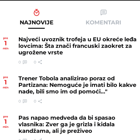
NAJNOVIJE
KOMENTARI
Najveći uvoznik trofeja u EU okreće leđa
pre
1
lovcima: Šta znači francuski zaokret za
min
ugrožene vrste
0
0
Trener Tobola analizirao poraz od
pre
1
Partizana: Nemoguće je imati bilo kakve
min
nade, bili smo im od pomoći..."
0
0
Pas napao medveda da bi spasao
pre
1
vlasnika: Zver ga je grizla i kidala
min
kandžama, ali je preživeo