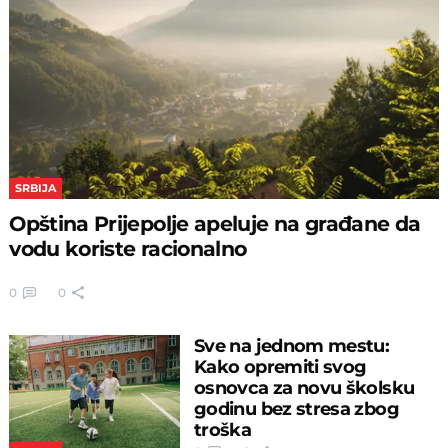
SRBIJA
Opština Prijepolje apeluje na građane da
vodu koriste racionalno
0
0
Sve na jednom mestu:
Kako opremiti svog
osnovca za novu školsku
godinu bez stresa zbog
troška