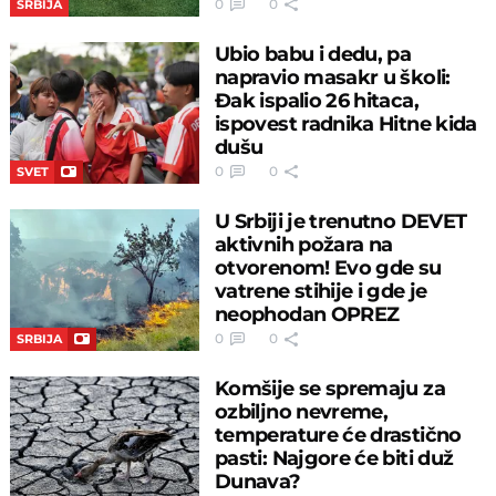
0
0
SRBIJA
Ubio babu i dedu, pa
napravio masakr u školi:
Đak ispalio 26 hitaca,
ispovest radnika Hitne kida
dušu
0
0
SVET
U Srbiji je trenutno DEVET
aktivnih požara na
otvorenom! Evo gde su
vatrene stihije i gde je
neophodan OPREZ
0
0
SRBIJA
Komšije se spremaju za
ozbiljno nevreme,
temperature će drastično
pasti: Najgore će biti duž
Dunava?