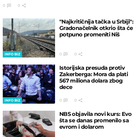
0
0
"Najkritičnija tačka u Srbiji":
Gradonačelnik otkrio šta će
potpuno promeniti Niš
0
0
INFO BIZ
Istorijska presuda protiv
Zakerberga: Mora da plati
567 miliona dolara zbog
dece
0
0
INFO BIZ
NBS objavila novi kurs: Evo
šta se danas promenilo sa
evrom i dolarom