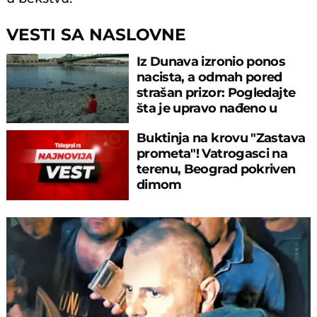
VESTI SA NASLOVNE
Iz Dunava izronio ponos
nacista, a odmah pored
strašan prizor: Pogledajte
šta je upravo nađeno u
rečnom blatu
Buktinja na krovu "Zastava
prometa"! Vatrogasci na
terenu, Beograd pokriven
dimom