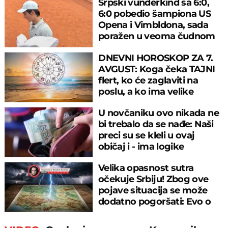
Srpski vunderkind sa 6:0,
6:0 pobedio šampiona US
Opena i Vimbldona, sada
poražen u veoma čudnom
meču
DNEVNI HOROSKOP ZA 7.
AVGUST: Koga čeka TAJNI
flert, ko će zaglaviti na
poslu, a ko ima velike
planove za veče
U novčaniku ovo nikada ne
bi trebalo da se nađe: Naši
preci su se kleli u ovaj
običaj i - ima logike
Velika opasnost sutra
očekuje Srbiju! Zbog ove
pojave situacija se može
dodatno pogoršati: Evo o
čemu je reč