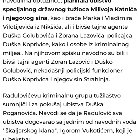
navodima optužnice,
planirala ubistvo
specijalnog državnog tužioca Milivoja Katnića
i njegovog sina
, kao i braće Marka i Vladimira
Vilotijevića iz Nikšića, ali i bivše tajne agente
Duška Golubovića i Zorana Lazovića, policajca
Duška Koprivice, kako i osobe iz kriminalnog
miljea.. Na njihovom spisku navodno su bili i
bivši tajni agenti Zoran Lazović i Duško
Golubović, nekadašnji policijski funkcioner
Duško Koprivica i njegov sin Strahinja.
Radulovićevu kriminalnu grupu tužilaštvo
sumnjiči i za pokušaj ubistva Duška
Roganovića. Navodi se da je Radulović sva
ubistva dogovarao sa jednim od navodnih vođa
''škaljarskog klana'', Igorom Vukotićem, koji je
u bekstvu.