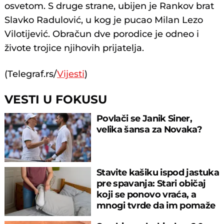
osvetom. S druge strane, ubijen je Rankov brat
Slavko Radulović, u kog je pucao Milan Lezo
Vilotijević. Obračun dve porodice je odneo i
živote trojice njihovih prijatelja.
(Telegraf.rs/
Vijesti
)
VESTI U FOKUSU
Povlači se Janik Siner,
velika šansa za Novaka?
Stavite kašiku ispod jastuka
pre spavanja: Stari običaj
koji se ponovo vraća, a
mnogi tvrde da im pomaže