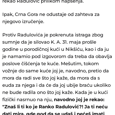
rekao Radulović prilikom hapšenja.
Ipak, Crna Gora ne odustaje od zahteva za
njegovo izručenje.
Protiv Radulovića je pokrenuta istraga zbog
sumnje da je silovao K. A. 31. maja prošle
godine u porodičnoj kući u Nikšiću, kao i da ju
je namamio pod izgovorom da treba da obavlja
poslove čišćenja te kuće. Mešutim, tokom
vožnje do same kuće joj je, navodno, pretio da
mora da radi sve što joj kaže, da mora da s
euda za njega i da će da joj ubije braću ukoliko
ne bude radila ono što joj kaže. Kada je u kući
fizički nasrnuo na nju,
navodno joj je rekao:
"Znaš li ti ko je Ranko Radulović?! Ja ti neću
dati mira, gde god da se udaš i nećeš imati