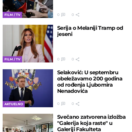
0
0
FILM / TV
Serija o Melaniji Tramp od
jeseni
0
0
FILM / TV
Selaković: U septembru
obeležavamo 200 godina
od rođenja Ljubomira
Nenadovića
0
0
AKTUELNO
Svečano zatvorena izložba
"Galerija koja raste" u
Galeriji Fakulteta