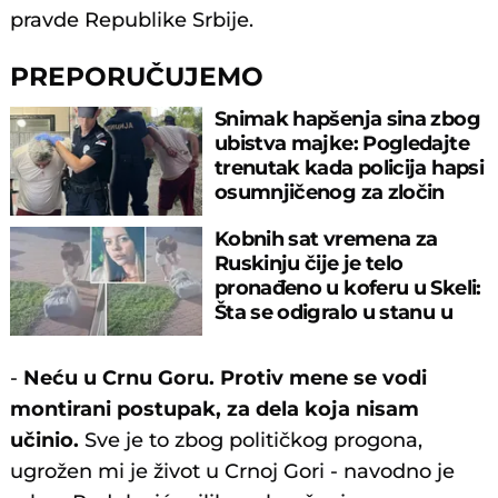
pravde Republike Srbije.
PREPORUČUJEMO
Snimak hapšenja sina zbog
ubistva majke: Pogledajte
trenutak kada policija hapsi
osumnjičenog za zločin
Kobnih sat vremena za
Ruskinju čije je telo
pronađeno u koferu u Skeli:
Šta se odigralo u stanu u
Borči?
-
Neću u Crnu Goru. Protiv mene se vodi
montirani postupak, za dela koja nisam
učinio.
Sve je to zbog političkog progona,
ugrožen mi je život u Crnoj Gori - navodno je