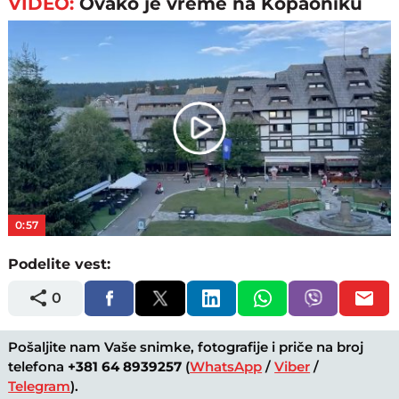
VIDEO:
Ovako je vreme na Kopaoniku
Play
Video
0:57
Podelite vest:
0
Pošaljite nam Vaše snimke, fotografije i priče na broj
telefona
+381 64 8939257
(
WhatsApp
/
Viber
/
Telegram
).