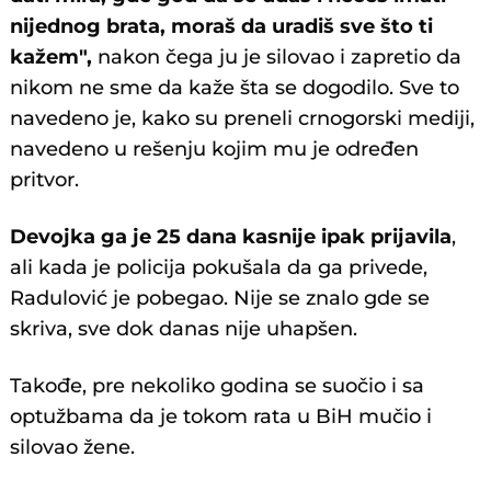
nijednog brata, moraš da uradiš sve što ti
kažem",
nakon čega ju je silovao i zapretio da
nikom ne sme da kaže šta se dogodilo. Sve to
navedeno je, kako su preneli crnogorski mediji,
navedeno u rešenju kojim mu je određen
pritvor.
Devojka ga je 25 dana kasnije ipak prijavila
,
ali kada je policija pokušala da ga privede,
Radulović je pobegao. Nije se znalo gde se
skriva, sve dok danas nije uhapšen.
Takođe, pre nekoliko godina se suočio i sa
optužbama da je tokom rata u BiH mučio i
silovao žene.