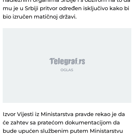
nadležnim organima Srbije i s obzirom na to da
mu je u Srbiji pritvor određen isključivo kako bi
bio izručen matičnoj državi.
Izvor Vijesti iz Ministarstva pravde rekao je da
će zahtev sa pratećom dokumentacijom da
bude upućen službenim putem Ministarstvu