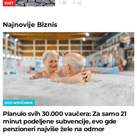
1
0
SVET
Najnovije
Biznis
MOJ NOVČANIK
Planulo svih 30.000 vaučera: Za samo 21
minut podeljene subvencije, evo gde
penzioneri najviše žele na odmor