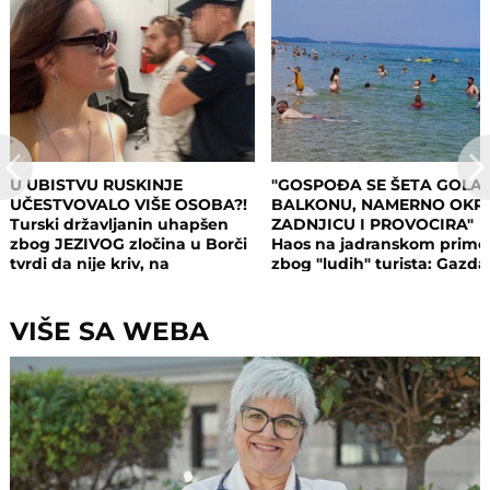
U UBISTVU RUSKINJE
"GOSPOĐA SE ŠETA GOLA
UČESTVOVALO VIŠE OSOBA?!
BALKONU, NAMERNO OKR
Turski državljanin uhapšen
ZADNJICU I PROVOCIRA"
zbog JEZIVOG zločina u Borči
Haos na jadranskom primo
tvrdi da nije kriv, na
zbog "ludih" turista: Gazda
saslušanju izneo ŠOK
isključio struju i promenio
DETALJE: Otkrio u kakvom su
brave, a potom su i UHAPŠ
odnosu bili
VIŠE SA WEBA