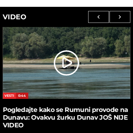
VIDEO
VESTI
0:44
Pogledajte kako se Rumuni provode na
Dunavu: Ovakvu žurku Dunav JOŠ NIJE
VIDEO