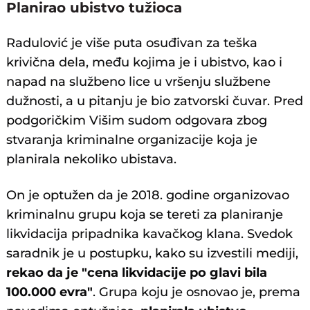
Planirao ubistvo tužioca
Radulović je više puta osuđivan za teška
krivična dela, među kojima je i ubistvo, kao i
napad na službeno lice u vršenju službene
dužnosti, a u pitanju je bio zatvorski čuvar. Pred
podgoričkim Višim sudom odgovara zbog
stvaranja kriminalne organizacije koja je
planirala nekoliko ubistava.
On je optužen da je 2018. godine organizovao
kriminalnu grupu koja se tereti za planiranje
likvidacija pripadnika kavačkog klana. Svedok
saradnik je u postupku, kako su izvestili mediji,
rekao da je "cena likvidacije po glavi bila
100.000 evra"
. Grupa koju je osnovao je, prema