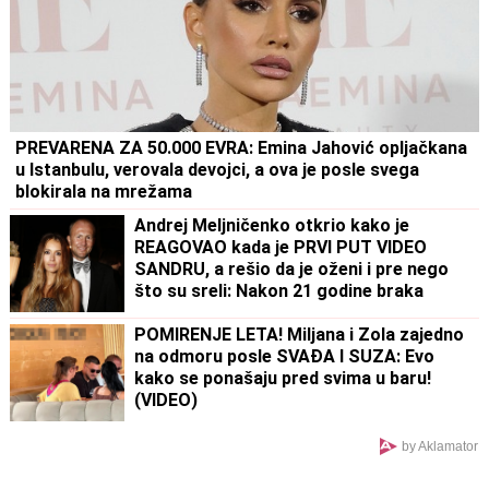
PREVARENA ZA 50.000 EVRA: Emina Jahović opljačkana
u Istanbulu, verovala devojci, a ova je posle svega
blokirala na mrežama
Andrej Meljničenko otkrio kako je
REAGOVAO kada je PRVI PUT VIDEO
SANDRU, a rešio da je oženi i pre nego
što su sreli: Nakon 21 godine braka
ovako priča o supruzi, jedan greh iz
mladosti sebi ne može da oprosti
POMIRENJE LETA! Miljana i Zola zajedno
na odmoru posle SVAĐA I SUZA: Evo
kako se ponašaju pred svima u baru!
(VIDEO)
by Aklamator