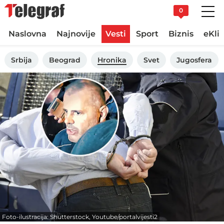
0
Naslovna
Najnovije
Vesti
Sport
Biznis
eKli
Srbija
Beograd
Hronika
Svet
Jugosfera
Foto-ilustracija: Shutterstock, Youtube/portalvijesti2