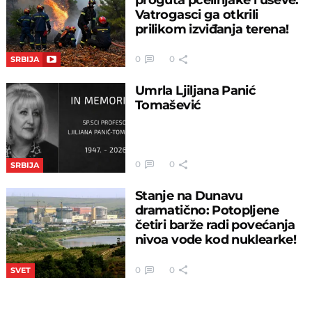
Vatrogasci ga otkrili
prilikom izviđanja terena!
0
0
SRBIJA
Umrla Ljiljana Panić
Tomašević
0
0
SRBIJA
Stanje na Dunavu
dramatično: Potopljene
četiri barže radi povećanja
nivoa vode kod nuklearke!
0
0
SVET