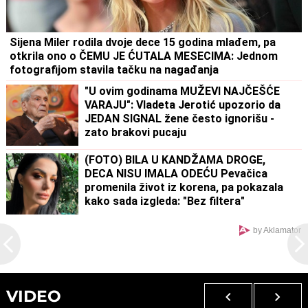
Sijena Miler rodila dvoje dece 15 godina mlađem, pa
otkrila ono o ČEMU JE ĆUTALA MESECIMA: Jednom
fotografijom stavila tačku na nagađanja
"U ovim godinama MUŽEVI NAJČEŠĆE
VARAJU": Vladeta Jerotić upozorio da
JEDAN SIGNAL žene često ignorišu -
zato brakovi pucaju
(FOTO) BILA U KANDŽAMA DROGE,
DECA NISU IMALA ODEĆU Pevačica
promenila život iz korena, pa pokazala
kako sada izgleda: "Bez filtera"
by Aklamator
VIDEO