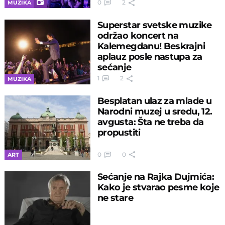
0
2
MUZIKA
Superstar svetske muzike
održao koncert na
Kalemegdanu! Beskrajni
aplauz posle nastupa za
sećanje
1
2
MUZIKA
Besplatan ulaz za mlade u
Narodni muzej u sredu, 12.
avgusta: Šta ne treba da
propustiti
0
0
ART
Sećanje na Rajka Dujmića:
Kako je stvarao pesme koje
ne stare