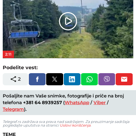
Play
Video
2:11
Podelite vest:
2
Pošaljite nam Vaše snimke, fotografije i priče na broj
telefona
+381 64 8939257
(
WhatsApp
/
Viber
/
Telegram
).
Telegraf.rs zadržava sva prava nad sadržajem. Za preuzimanje sadržaja
pogledajte uputstva na stranici
Uslovi korišćenja
.
TEME