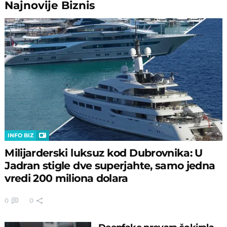
Najnovije
Biznis
INFO BIZ
Milijarderski luksuz kod Dubrovnika: U
Jadran stigle dve superjahte, samo jedna
vredi 200 miliona dolara
0
0