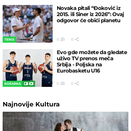
Novaka pitali “Đoković iz
2015. ili Siner iz 2026”: Ovaj
odgovor će obići planetu
0
0
TENIS
Evo gde možete da gledate
uživo TV prenos meča
Srbija - Poljska na
Eurobasketu U16
0
0
KOŠARKA
Najnovije
Kultura