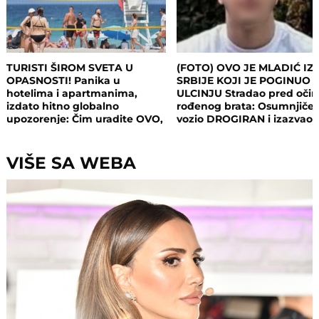
TURISTI ŠIROM SVETA U
(FOTO) OVO JE MLADIĆ IZ
OPASNOSTI! Panika u
SRBIJE KOJI JE POGINUO 
hotelima i apartmanima,
ULCINJU Stradao pred oči
izdato hitno globalno
rođenog brata: Osumnjičen
upozorenje: Čim uradite OVO,
vozio DROGIRAN i izazvao
postajete meta opasnog
nesreću
napada!
VIŠE SA WEBA