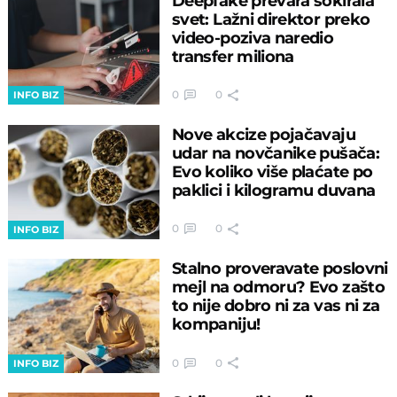
Deepfake prevara šokirala
svet: Lažni direktor preko
video-poziva naredio
transfer miliona
0
0
INFO BIZ
Nove akcize pojačavaju
udar na novčanike pušača:
Evo koliko više plaćate po
paklici i kilogramu duvana
0
0
INFO BIZ
Stalno proveravate poslovni
mejl na odmoru? Evo zašto
to nije dobro ni za vas ni za
kompaniju!
0
0
INFO BIZ