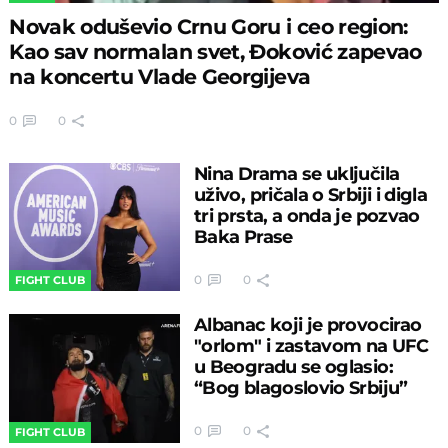
Novak oduševio Crnu Goru i ceo region:
Kao sav normalan svet, Đoković zapevao
na koncertu Vlade Georgijeva
0
0
Nina Drama se uključila
uživo, pričala o Srbiji i digla
tri prsta, a onda je pozvao
Baka Prase
0
0
FIGHT CLUB
Albanac koji je provocirao
"orlom" i zastavom na UFC
u Beogradu se oglasio:
“Bog blagoslovio Srbiju”
0
0
FIGHT CLUB