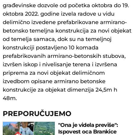
građevinske dozvole od početka oktobra do 19.
oktobra 2022. godine izvela radove u vidu
delimično izvedene prefabrikovane armirano-
betonsko temeljna konstrukcija za novi objekat
od temelja samaca, dok su na temeljnoj
konstrukciji postavljeno 10 komada
prefabrikovanih armirano-betonskih stubova,
izvršen iskop i nivelisanje terena i izvršena
priprema za novi objekat delimičnom
izvedbom opisane armirano betonske
konstrukcije za objekat dimenzija 24,5m h
48m.
PREPORUČUJEMO
"Ona je videla previše":
Ispovest oca Brankice