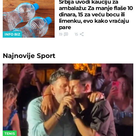
Srbija uvodi kauciju za
ambalažu: Za manje flaše 10
dinara, 15 za veću bocu ili
limenku, evo kako vraćaju
pare
19
15
INFO BIZ
Najnovije
Sport
TENIS