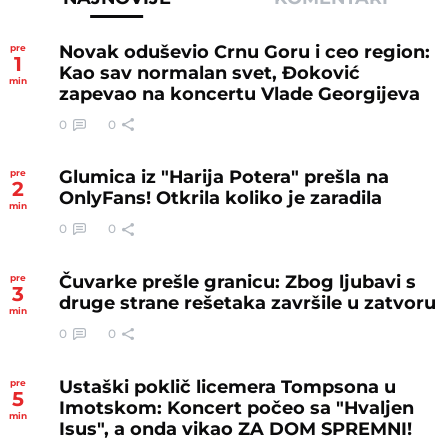
Novak oduševio Crnu Goru i ceo region:
pre
1
Kao sav normalan svet, Đoković
min
zapevao na koncertu Vlade Georgijeva
0
0
Glumica iz "Harija Potera" prešla na
pre
2
OnlyFans! Otkrila koliko je zaradila
min
0
0
Čuvarke prešle granicu: Zbog ljubavi s
pre
3
druge strane rešetaka završile u zatvoru
min
0
0
Ustaški poklič licemera Tompsona u
pre
5
Imotskom: Koncert počeo sa "Hvaljen
min
Isus", a onda vikao ZA DOM SPREMNI!