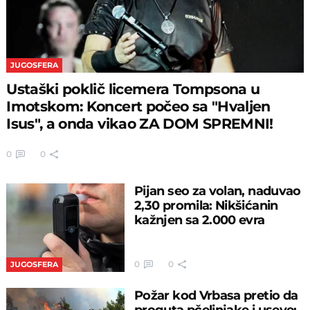
JUGOSFERA
Ustaški poklič licemera Tompsona u
Imotskom: Koncert počeo sa "Hvaljen
Isus", a onda vikao ZA DOM SPREMNI!
0
0
Pijan seo za volan, naduvao
2,30 promila: Nikšićanin
kažnjen sa 2.000 evra
0
0
JUGOSFERA
Požar kod Vrbasa pretio da
proguta pčelinjake i useve: