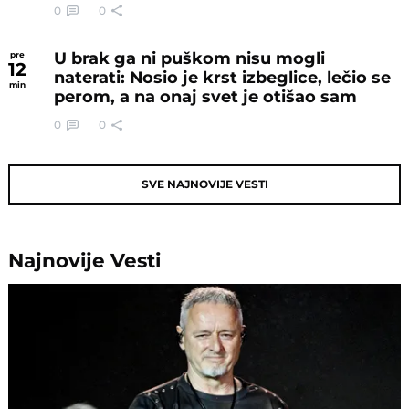
0
0
U brak ga ni puškom nisu mogli
pre
12
naterati: Nosio je krst izbeglice, lečio se
min
perom, a na onaj svet je otišao sam
0
0
SVE NAJNOVIJE VESTI
Najnovije
Vesti