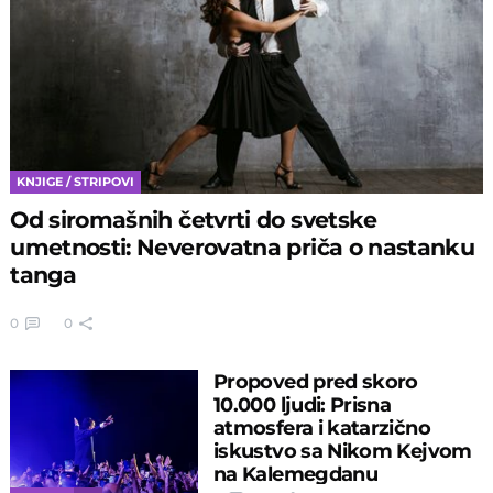
KNJIGE / STRIPOVI
Od siromašnih četvrti do svetske
umetnosti: Neverovatna priča o nastanku
tanga
0
0
Propoved pred skoro
10.000 ljudi: Prisna
atmosfera i katarzično
iskustvo sa Nikom Kejvom
na Kalemegdanu