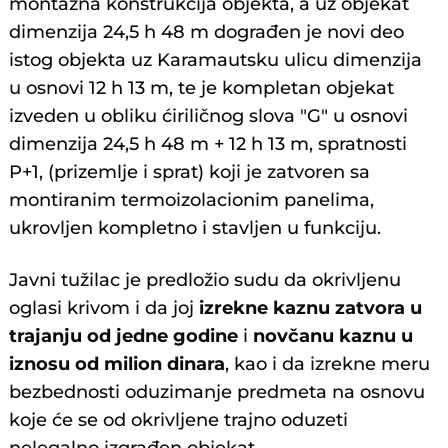
montažna konstrukcija objekta, a uz objekat
dimenzija 24,5 h 48 m dograđen je novi deo
istog objekta uz Karamautsku ulicu dimenzija
u osnovi 12 h 13 m, te je kompletan objekat
izveden u obliku ćiriličnog slova "G" u osnovi
dimenzija 24,5 h 48 m + 12 h 13 m, spratnosti
P+1, (prizemlje i sprat) koji je zatvoren sa
montiranim termoizolacionim panelima,
ukrovljen kompletno i stavljen u funkciju.
Javni tužilac je predložio sudu da okrivljenu
oglasi krivom i da joj
izrekne kaznu zatvora u
trajanju od jedne godine
i
novčanu kaznu u
iznosu od milion dinara
, kao i da izrekne meru
bezbednosti oduzimanje predmeta na osnovu
koje će se od okrivljene trajno oduzeti