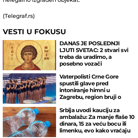
nelegalno izgrađen objekat.
(Telegraf.rs)
VESTI U FOKUSU
DANAS JE POSLEDNJI
LJUTI SVETAC: 2 stvari svi
treba da uradimo, a
posebno vozači
Vaterpolisti Crne Gore
spustili glave pred
intoniranje himni u
Zagrebu, region bruji o
velikom propustu
Srbija uvodi kauciju za
ambalažu: Za manje flaše 10
dinara, 15 za veću bocu ili
limenku, evo kako vraćaju
pare