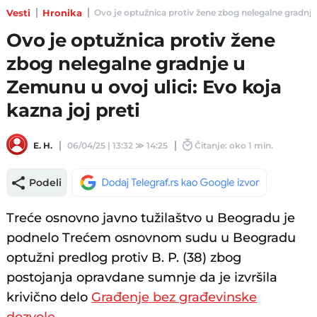
Vesti
Hronika
Ovo je optužnica protiv žene zbog nelegalne gradnje u
Ovo je optužnica protiv žene
zbog nelegalne gradnje u
Zemunu u ovoj ulici: Evo koja
kazna joj preti
E. H.
06/04/25 | 13:32
≫
14:25
Čitanje: oko 1 min.
Podeli
Treće osnovno javno tužilaštvo u Beogradu je
podnelo Trećem osnovnom sudu u Beogradu
optužni predlog protiv B. P. (38) zbog
postojanja opravdane sumnje da je izvršila
krivično delo
Građenje bez građevinske