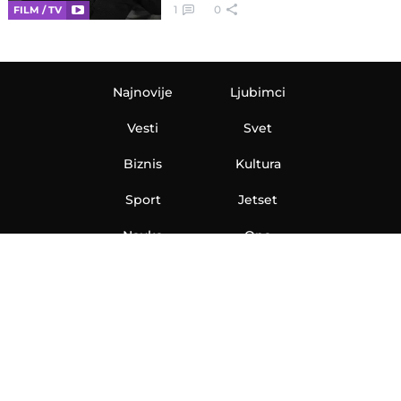
1
0
FILM / TV
Najnovije
Ljubimci
Vesti
Svet
Biznis
Kultura
Sport
Jetset
Nauka
Ona
Aero
Zanimljivosti
eKlinika
Hi-Tech
Auto
Plantbased
Ubrzanje
Telegraf TV