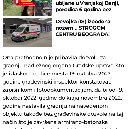
ubijene u Vranjskoj Banji,
porodica 6 godina bez
odgovora
Devojka (18) izbodena
nožem u STROGOM
CENTRU BEOGRADA!
Ona prethodno nije pribavila dozvolu za
gradnju nadležnog organa Gradske uprave, što
je izlaskom na lice mesta 19. oktobra 2022.
godine građevinski inspektor konstatovao
zapisnikom i fotodokumentacijom, da bi od 19.
oktobar 2022. godine do kraja novembra 2022.
godine nastavila gradnju na navedenom
objektu takođe bez građevinske dozvole na taj
način što je završena armirano-betonska