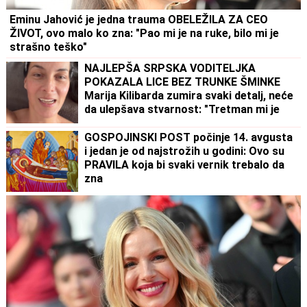
Eminu Jahović je jedna trauma OBELEŽILA ZA CEO
ŽIVOT, ovo malo ko zna: "Pao mi je na ruke, bilo mi je
strašno teško"
NAJLEPŠA SRPSKA VODITELJKA
POKAZALA LICE BEZ TRUNKE ŠMINKE
Marija Kilibarda zumira svaki detalj, neće
da ulepšava stvarnost: "Tretman mi je
preko potreban" (FOTO)
GOSPOJINSKI POST počinje 14. avgusta
i jedan je od najstrožih u godini: Ovo su
PRAVILA koja bi svaki vernik trebalo da
zna