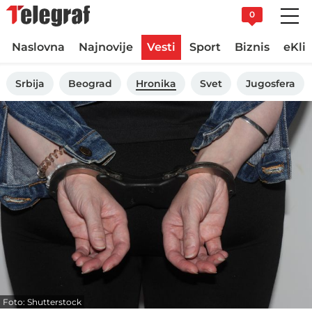
0
Naslovna
Najnovije
Vesti
Sport
Biznis
eKli
Srbija
Beograd
Hronika
Svet
Jugosfera
Foto: Shutterstock