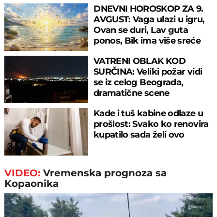
DNEVNI HOROSKOP ZA 9.
AVGUST: Vaga ulazi u igru,
Ovan se duri, Lav guta
ponos, Bik ima više sreće
nego pameti
VATRENI OBLAK KOD
SURČINA: Veliki požar vidi
se iz celog Beograda,
dramatične scene
uznemirile prestonicu
Kade i tuš kabine odlaze u
prošlost: Svako ko renovira
kupatilo sada želi ovo
VIDEO:
Vremenska prognoza sa
Kopaonika