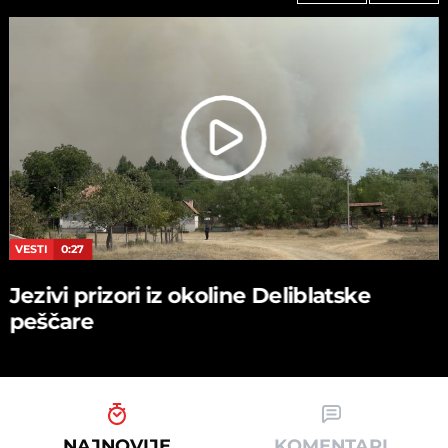
VESTI
0:27
Jezivi prizori iz okoline Deliblatske
peščare
NAJNOVIJE
KOMENTARI