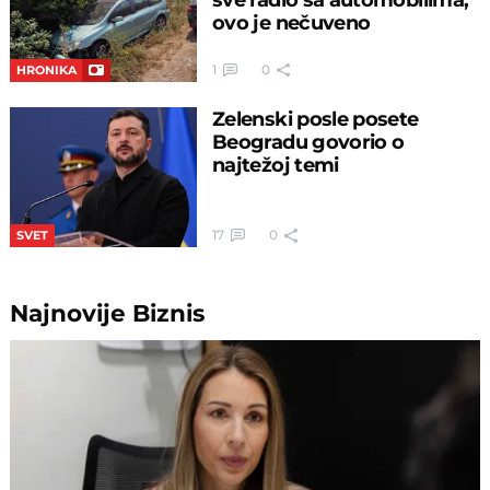
ovo je nečuveno
1
0
HRONIKA
Zelenski posle posete
Beogradu govorio o
najtežoj temi
17
0
SVET
Najnovije
Biznis