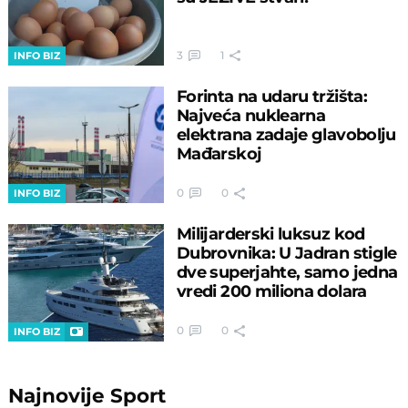
3
1
INFO BIZ
Forinta na udaru tržišta:
Najveća nuklearna
elektrana zadaje glavobolju
Mađarskoj
0
0
INFO BIZ
Milijarderski luksuz kod
Dubrovnika: U Jadran stigle
dve superjahte, samo jedna
vredi 200 miliona dolara
0
0
INFO BIZ
Najnovije
Sport