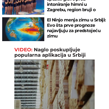
intoniranje himni u
Zagrebu, region bruji o
velikom propustu
El Ninjo menja zimu u Srbiji:
Evo šta prve prognoze
najavljuju za predstojeću
zimu
VIDEO:
Naglo poskupljuje
popularna aplikacija u Srbiji