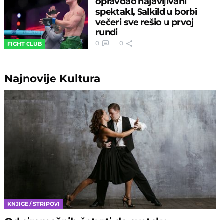
opravdao najavljivani
spektakl, Salkild u borbi
večeri sve rešio u prvoj
rundi
0
0
FIGHT CLUB
Najnovije
Kultura
KNJIGE / STRIPOVI