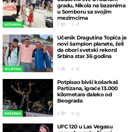
gradu, Nikola na bazenima
u Somboru sa svojim
mezimcima
0
0
KOŠARKA
Učenik Dragutina Topića je
novi šampion planete, želi
da obori svetski rekord
Srbina star 36 godina
0
0
ATLETIKA
Potpisao bivši košarkaš
Partizana, igraće 13.000
kilometara daleko od
Beograda
0
0
KOŠARKA
UFC 120 u Las Vegasu