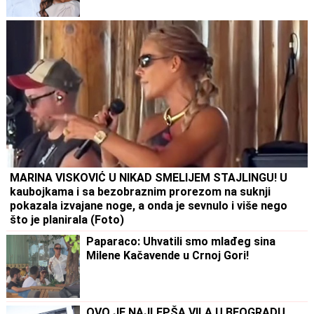
MARINA VISKOVIĆ U NIKAD SMELIJEM STAJLINGU! U
kaubojkama i sa bezobraznim prorezom na suknji
pokazala izvajane noge, a onda je sevnulo i više nego
što je planirala (Foto)
Paparaco: Uhvatili smo mlađeg sina
Milene Kačavende u Crnoj Gori!
OVO JE NAJLEPŠA VILA U BEOGRADU