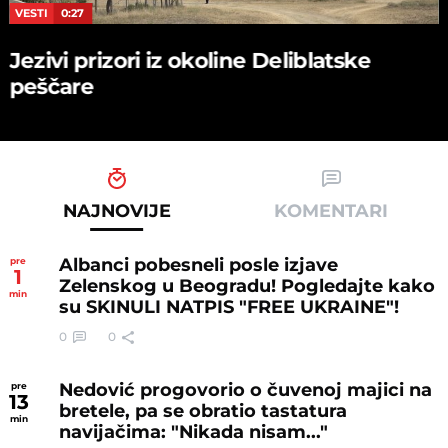
VESTI
0:27
Jezivi prizori iz okoline Deliblatske
peščare
NAJNOVIJE
KOMENTARI
Albanci pobesneli posle izjave
pre
1
Zelenskog u Beogradu! Pogledajte kako
min
su SKINULI NATPIS "FREE UKRAINE"!
0
0
Nedović progovorio o čuvenoj majici na
pre
13
bretele, pa se obratio tastatura
min
navijačima: "Nikada nisam..."