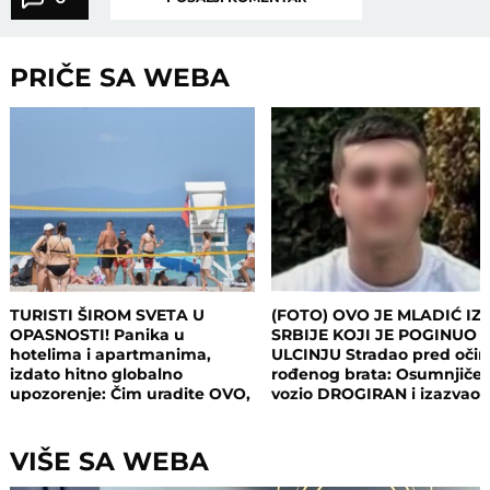
PRIČE SA WEBA
TURISTI ŠIROM SVETA U
(FOTO) OVO JE MLADIĆ IZ
OPASNOSTI! Panika u
SRBIJE KOJI JE POGINUO 
hotelima i apartmanima,
ULCINJU Stradao pred oči
izdato hitno globalno
rođenog brata: Osumnjičen
upozorenje: Čim uradite OVO,
vozio DROGIRAN i izazvao
postajete meta opasnog
nesreću
napada!
VIŠE SA WEBA