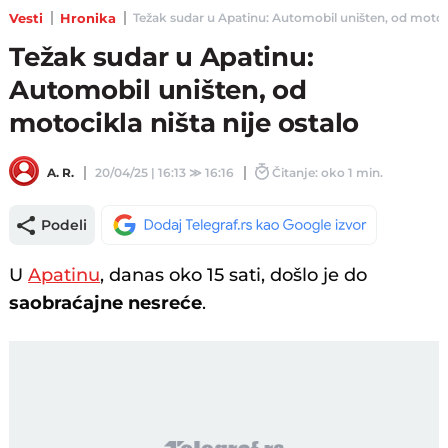
Vesti
Hronika
Težak sudar u Apatinu: Automobil uništen, od motocikla
Težak sudar u Apatinu:
Automobil uništen, od
motocikla ništa nije ostalo
A. R.
20/04/25 | 16:13
≫
16:16
Čitanje: oko 1 min.
Podeli
U
Apatinu
, danas oko 15 sati, došlo je do
saobraćajne nesreće
.