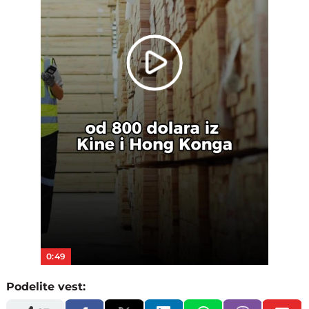
Play
Video
0:49
Podelite vest: