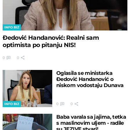
INFO BIZ
Đedović Handanović: Realni sam
optimista po pitanju NIS!
0
0
Oglasila se ministarka
Đedović Handanović o
niskom vodostaju Dunava
0
0
INFO BIZ
Baba varala sa jajima, tetka
s maslinovim uljem - radile
su JEZIVE stvari!