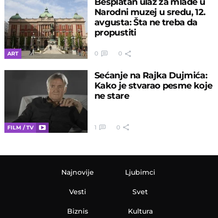
Besplatan ulaz za mlade u
Narodni muzej u sredu, 12.
avgusta: Šta ne treba da
propustiti
0
0
ART
Sećanje na Rajka Dujmića:
Kako je stvarao pesme koje
ne stare
1
0
FILM / TV
Najnovije
Ljubimci
Vesti
Svet
Biznis
Kultura