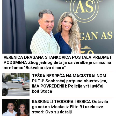
VERENICA DRAGANA STANKOVIĆA POSTALA PREDMET
PODSMEHA Zbog jednog detalja sa veridbe je urnišu na
mrežama: "Bukvalno dva dinara"
TEŠKA NESREĆA NA MAGISTRALNOM
PUTU! Saobraćaj potpuno obustavljen,
IMA POVREĐENIH: Policija vrši uviđaj
kod Stoca
RASKINULI TEODORA I BEBICA Ostavila
ga nakon izlaska iz Elite 9 i uzela sve
stvari: Ovo su detalji