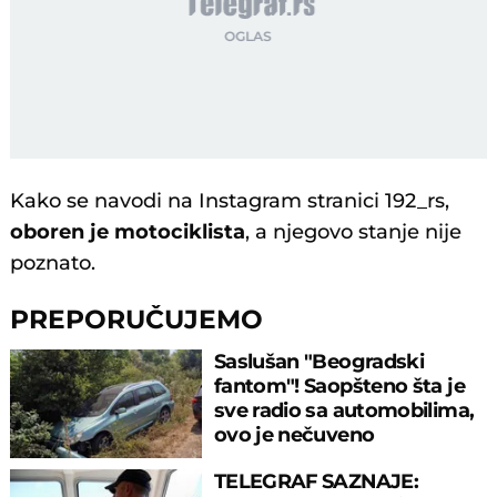
Kako se navodi na Instagram stranici 192_rs,
oboren je motociklista
, a njegovo stanje nije
poznato.
PREPORUČUJEMO
Saslušan "Beogradski
fantom"! Saopšteno šta je
sve radio sa automobilima,
ovo je nečuveno
TELEGRAF SAZNAJE: