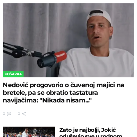
KOŠARKA
Nedović progovorio o čuvenoj majici na
bretele, pa se obratio tastatura
navijačima: "Nikada nisam..."
0
0
Zato je najbolji, Jokić
oduševio sve u rodnom