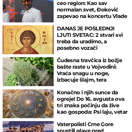
ceo region: Kao sav
normalan svet, Đoković
zapevao na koncertu Vlade
Georgijeva
DANAS JE POSLEDNJI
LJUTI SVETAC: 2 stvari svi
treba da uradimo, a
posebno vozači
Čudesna travčica iz božje
bašte raste u Vojvodini:
Vraća snagu u noge,
izbacuje šlajm, tera
komarce i miševe
Konačno i njih sunce da
ogreje! Do 16. avgusta ova
tri znaka počinju da žive
kao gospoda: Psi laju, vetar
nosi
Vaterpolisti Crne Gore
spustili glave pred