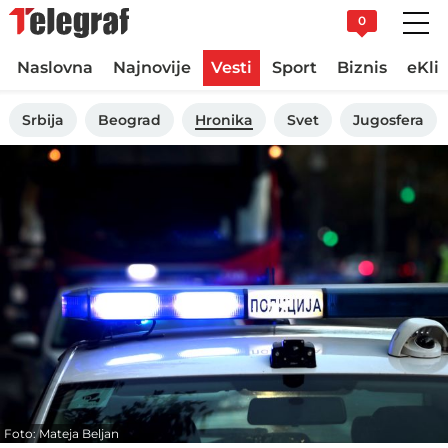
0
Naslovna
Najnovije
Vesti
Sport
Biznis
eKli
Srbija
Beograd
Hronika
Svet
Jugosfera
Foto: Mateja Beljan