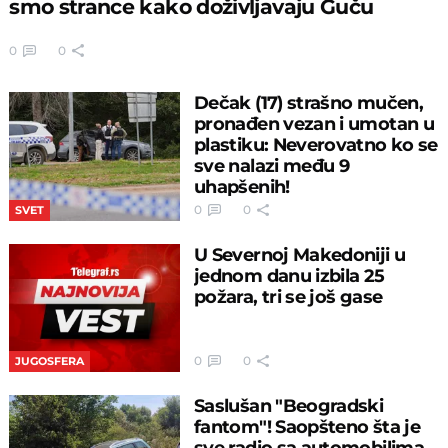
smo strance kako doživljavaju Guču
0
0
Dečak (17) strašno mučen,
pronađen vezan i umotan u
plastiku: Neverovatno ko se
sve nalazi među 9
uhapšenih!
0
0
SVET
U Severnoj Makedoniji u
jednom danu izbila 25
požara, tri se još gase
0
0
JUGOSFERA
Saslušan "Beogradski
fantom"! Saopšteno šta je
sve radio sa automobilima,