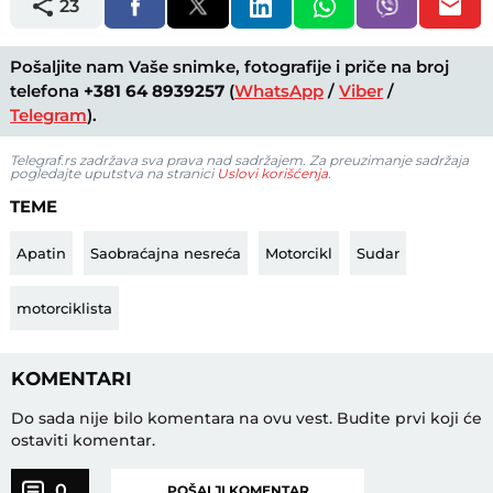
23
Pošaljite nam Vaše snimke, fotografije i priče na broj
telefona
+381 64 8939257
(
WhatsApp
/
Viber
/
Telegram
).
Telegraf.rs zadržava sva prava nad sadržajem. Za preuzimanje sadržaja
pogledajte uputstva na stranici
Uslovi korišćenja
.
TEME
Apatin
Saobraćajna nesreća
Motorcikl
Sudar
motorciklista
KOMENTARI
Do sada nije bilo komentara na ovu vest.
Budite prvi koji će
ostaviti komentar.
0
POŠALJI KOMENTAR