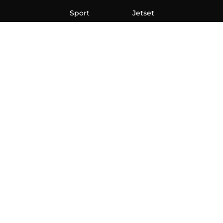
Sport
Jetset
Nauka
Ona
Aero
Zanimljivosti
eKlinika
Hi-Tech
Auto
Plantbased
Ubrzanje
Telegraf TV
O nama
Marketing
Impressum
Uslovi korišćenja
Politika privatnosti
Kontakt