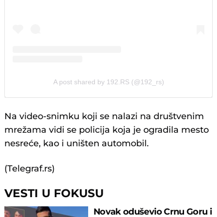
A post shared by 192.RS (@192_rs)
Na video-snimku koji se nalazi na društvenim
mrežama vidi se policija koja je ogradila mesto
nesreće, kao i uništen automobil.
(Telegraf.rs)
VESTI U FOKUSU
Novak oduševio Crnu Goru i