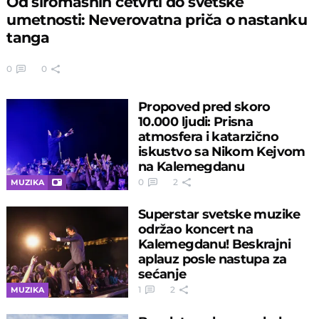
Od siromašnih četvrti do svetske
umetnosti: Neverovatna priča o nastanku
tanga
0
0
Propoved pred skoro
10.000 ljudi: Prisna
atmosfera i katarzično
iskustvo sa Nikom Kejvom
na Kalemegdanu
0
2
MUZIKA
Superstar svetske muzike
održao koncert na
Kalemegdanu! Beskrajni
aplauz posle nastupa za
sećanje
1
2
MUZIKA