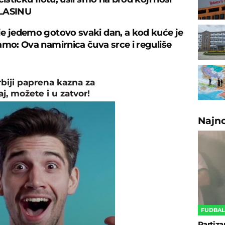
LASINU
e jedemo gotovo svaki dan, a kod kuće je
amo: Ova namirnica čuva srce i reguliše
rbiji paprena kazna za
aj, možete i u zatvor!
Najn
FUDBA
Partiza