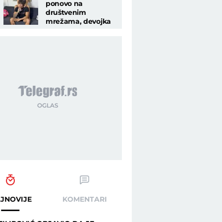
ponovo na
društvenim
mrežama, devojka
mu jede bombone
sa tela, opet jeziv
sadržaj
JNOVIJE
KOMENTARI