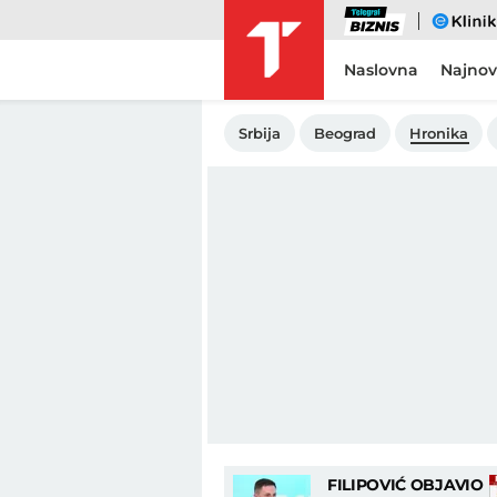
Biznis
eKlinika
Naslovna
Najnov
Srbija
Beograd
Hronika
FILIPOVIĆ OBJAVIO