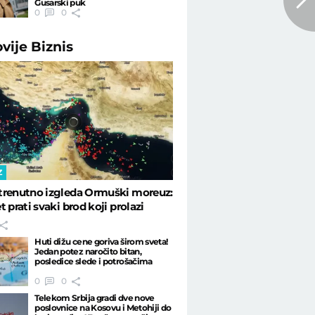
Gusarski puk
0
0
ovije
Biznis
Z
trenutno izgleda Ormuški moreuz:
t prati svaki brod koji prolazi
Huti dižu cene goriva širom sveta!
Jedan potez naročito bitan,
posledice slede i potrošačima
0
0
Telekom Srbija gradi dve nove
poslovnice na Kosovu i Metohiji do