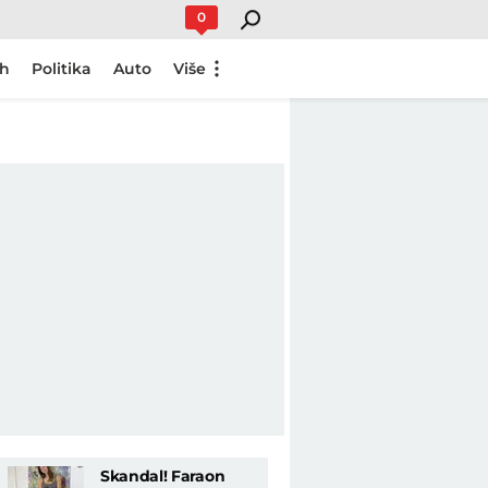
0
ch
Politika
Auto
Više
Skandal! Faraon