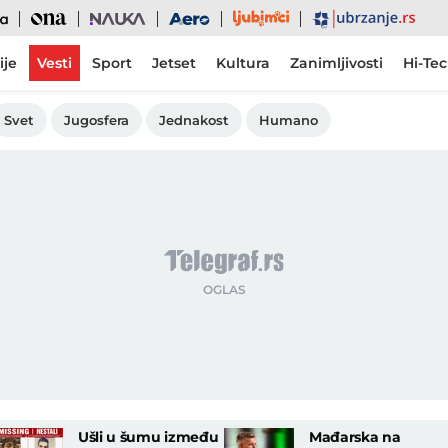
Ljubimci
Ona
Nauka
Aero
Ubrzanje
ije
Vesti
Sport
Jetset
Kultura
Zanimljivosti
Hi-Te
Svet
Jugosfera
Jednakost
Humano
Ušli u šumu između
Mađarska na