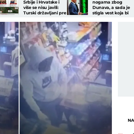
Srbije i Hrvatske i
nogama zbog
više se nisu javili:
Dunava, a sada je
Turski državljani pre
stigla vest koja bi
tri godine nestali
mogla sve da
bez traga
promeni: Tiče se
nuklearke!
NA