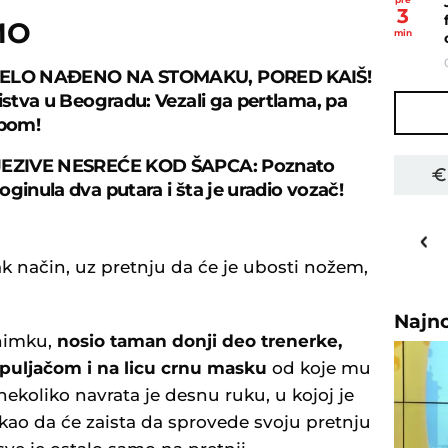
3
MO
min
TELO NAĐENO NA STOMAKU, PORED KAIŠ!
bistva u Beogradu: Vezali ga pertlama, pa
rpom!
JEZIVE NESREĆE KOD ŠAPCA: Poznato
ginula dva putara i šta je uradio vozač!
31
o
C
Priština
zak način, uz pretnju da će je ubosti nožem,
Najn
snimku,
nosio taman donji deo trenerke,
kapuljačom i na licu crnu masku
od koje mu
 nekoliko navrata je desnu ruku, u kojoj je
ao da će zaista da sprovede svoju pretnju