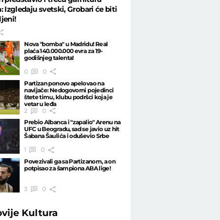
: Izgledaju svetski, Grobari će biti
jeni!
Nova "bomba" u Madridu! Real
plaća 140.000.000 evra za 19-
godišnjeg talenta!
0
0
Partizan ponovo apelovao na
navijače: Nedogovorni pojedinci
štete timu, klubu podršci koja je
vetar u leđa
2
0
Prebio Albanca i "zapalio" Arenu na
UFC u Beogradu, sad se javio uz hit
Šabana Šaulića i oduševio Srbe
1
0
Povezivali ga sa Partizanom, a on
potpisao za šampiona ABA lige!
3
0
ovije
Kultura