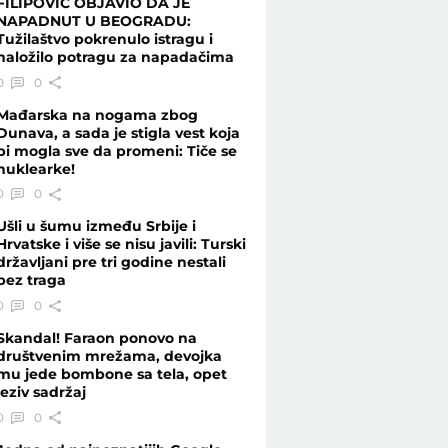
FILIPOVIĆ OBJAVIO DA JE
NAPADNUT U BEOGRADU:
Tužilaštvo pokrenulo istragu i
naložilo potragu za napadačima
c iz kase - Vesti - Telegraf.rs
0
0
Mađarska na nogama zbog
Dunava, a sada je stigla vest koja
bi mogla sve da promeni: Tiče se
nuklearke!
0
0
Ušli u šumu između Srbije i
Hrvatske i više se nisu javili: Turski
državljani pre tri godine nestali
bez traga
0
0
Skandal! Faraon ponovo na
društvenim mrežama, devojka
mu jede bombone sa tela, opet
jeziv sadržaj
0
0