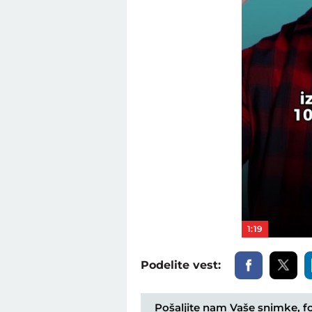
1:19
Podelite vest:
Pošaljite nam Vaše snimke, fot