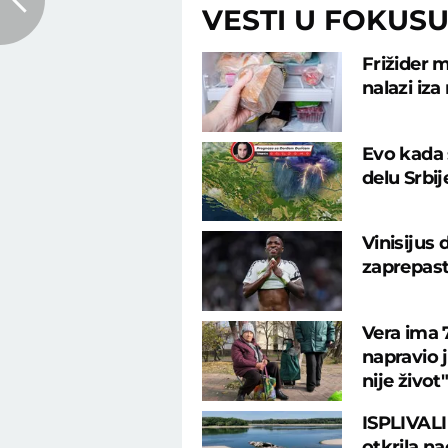
VESTI U FOKUS
Frižider m
nalazi iza
Evo kada 
delu Srbi
Vinisijus
zaprepast
Vera ima 7
napravio 
nije život"
ISPLIVALI
otkrila na