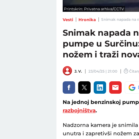
Printskrin: Privatna arhiva/CCTV
Vesti
Hronika
Snimak napada na rad
Snimak napada n
pumpe u Surčinu: 
nožem i traži nov
J. V.
23/04/25 | 21:00
Čitan
Na jednoj benzinskoj pump
razbojništva
.
Nadzorna kamera je snimila 
unutra i zapretivši nožem za