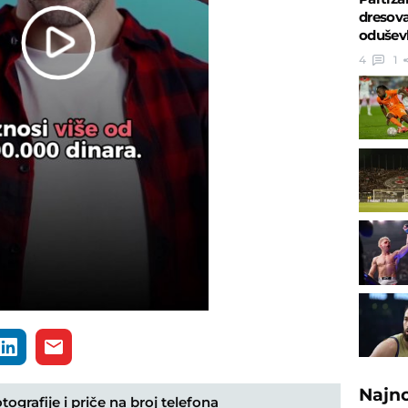
dresova
oduševl
Play
4
1
Video
Najn
ografije i priče na broj telefona