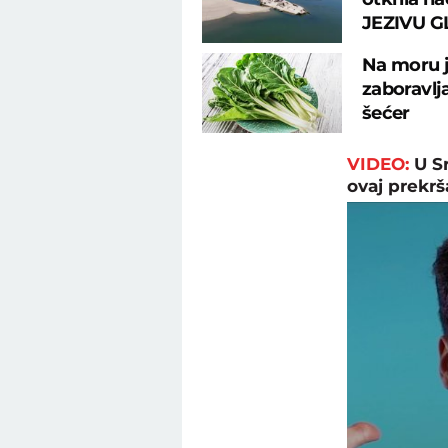
JEZIVU G
Na moru j
zaboravlj
šećer
VIDEO:
U S
ovaj prekrš