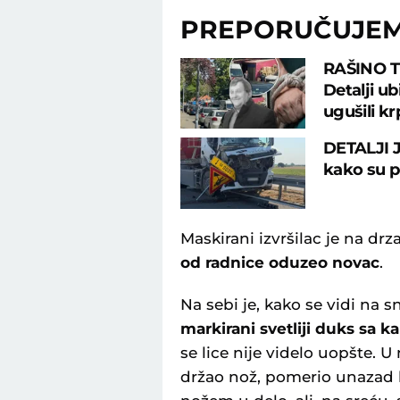
PREPORUČUJE
RAŠINO 
Detalji u
ugušili k
DETALJI 
kako su po
Maskirani izvršilac je na dr
od radnice oduzeo novac
.
Na sebi je, kako se vidi na 
markirani svetliji duks sa 
se lice nije videlo uopšte. U
držao nož, pomerio unazad k