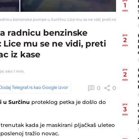
pre
1
min
nicu benzinske pumpe u Surčinu: Lice mu se ne vidi, preti nožem i traži nova
a radnicu benzinske
pre
2
Lice mu se ne vidi, preti
min
ac iz kase
pre
je: oko 1 min.
2
min
0
0
i u Surčinu
proteklog petka je došlo do
pre
3
min
trenutak kada je maskirani pljačkaš uleteo
poslenoj tražio novac.
pre