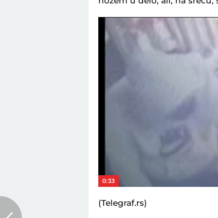
nožem u delo, ali, na sreću, 
0:33
(Telegraf.rs)