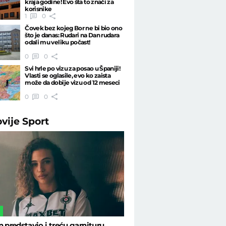
kraja godine! Evo šta to znači za
korisnike
1
0
Čovek bez kojeg Bor ne bi bio ono
što je danas: Rudari na Dan rudara
odali mu veliku počast!
0
0
Svi hrle po vizu za posao u Španiji!
Vlasti se oglasile, evo ko zaista
može da dobije vizu od 12 meseci
0
0
ovije
Sport
L
n predstavio i treću garnituru