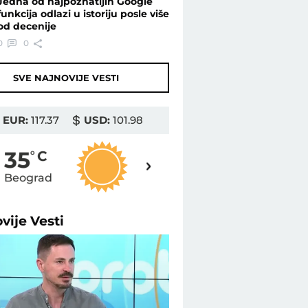
Jedna od najpoznatijih Google
funkcija odlazi u istoriju posle više
od decenije
0
0
SVE NAJNOVIJE VESTI
EUR:
117.37
USD:
101.98
37
35
o
C
o
C
Beograd
Novi Sad
ovije
Vesti