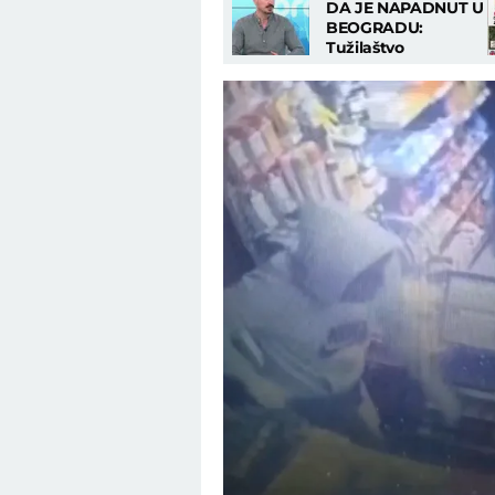
DA JE NAPADNUT U
BEOGRADU:
Tužilaštvo
pokrenulo istragu i
naložilo potragu za
napadačima