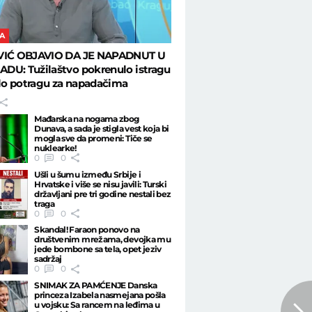
A
VIĆ OBJAVIO DA JE NAPADNUT U
DU: Tužilaštvo pokrenulo istragu
ilo potragu za napadačima
Mađarska na nogama zbog
Dunava, a sada je stigla vest koja bi
mogla sve da promeni: Tiče se
nuklearke!
0
0
Ušli u šumu između Srbije i
Hrvatske i više se nisu javili: Turski
državljani pre tri godine nestali bez
traga
0
0
Skandal! Faraon ponovo na
društvenim mrežama, devojka mu
jede bombone sa tela, opet jeziv
sadržaj
0
0
SNIMAK ZA PAMĆENJE Danska
princeza Izabela nasmejana pošla
u vojsku: Sa rancem na leđima u