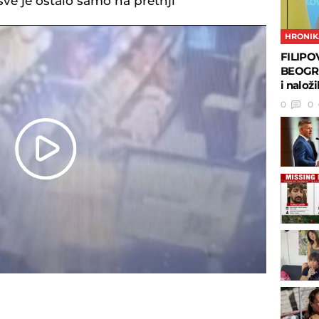
sve je ostalo samo na pretnji
HRONIK
FILIPO
BEOGRA
i nalož
0
0
Play
Video