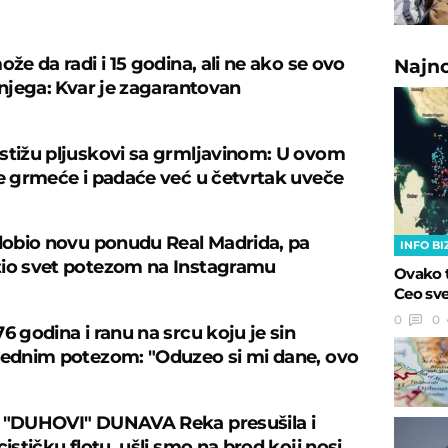
U
ože da radi i 15 godina, ali ne ako se ovo
Najn
 njega: Kvar je zagarantovan
stižu pljuskovi sa grmljavinom: U ovom
je grmeće i padaće već u četvrtak uveče
 dobio novu ponudu Real Madrida, pa
INFO BI
io svet potezom na Instagramu
Ovako 
Ceo sve
0
0
6 godina i ranu na srcu koju je sin
jednim potezom: "Oduzeo si mi dane, ovo
 "DUHOVI" DUNAVA Reka presušila i
cističku flotu, ušli smo na brod koji nosi