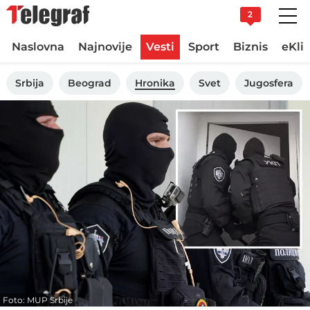
2
Naslovna
Najnovije
Vesti
Sport
Biznis
eKli
Srbija
Beograd
Hronika
Svet
Jugosfera
Foto: MUP Srbije