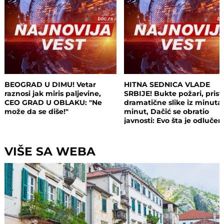
BEOGRAD U DIMU! Vetar
HITNA SEDNICA VLADE
raznosi jak miris paljevine,
SRBIJE! Bukte požari, prist
CEO GRAD U OBLAKU: "Ne
dramatične slike iz minuta
može da se diše!"
minut, Dačić se obratio
javnosti: Evo šta je odluče
VIŠE SA WEBA