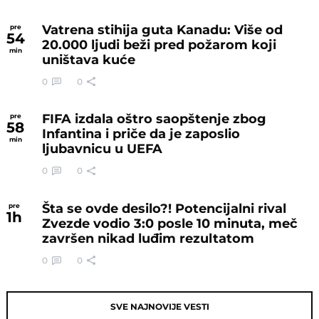
Vatrena stihija guta Kanadu: Više od
pre
54
20.000 ljudi beži pred požarom koji
min
uništava kuće
0
0
FIFA izdala oštro saopštenje zbog
pre
58
Infantina i priče da je zaposlio
min
ljubavnicu u UEFA
0
0
Šta se ovde desilo?! Potencijalni rival
pre
1
h
Zvezde vodio 3:0 posle 10 minuta, meč
završen nikad luđim rezultatom
0
0
SVE NAJNOVIJE VESTI