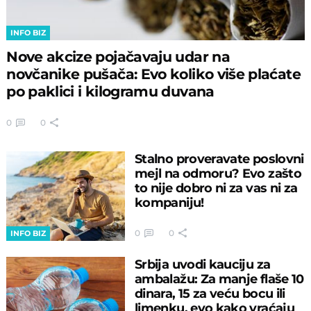
INFO BIZ
Nove akcize pojačavaju udar na
novčanike pušača: Evo koliko više plaćate
po paklici i kilogramu duvana
0
0
Stalno proveravate poslovni
mejl na odmoru? Evo zašto
to nije dobro ni za vas ni za
kompaniju!
0
0
INFO BIZ
Srbija uvodi kauciju za
ambalažu: Za manje flaše 10
dinara, 15 za veću bocu ili
limenku, evo kako vraćaju