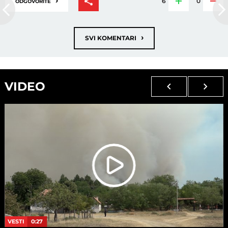
›
6
0
ODGOVORITE
›
SVI KOMENTARI
VIDEO
VESTI
0:27