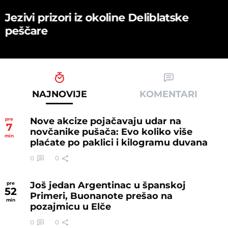
Jezivi prizori iz okoline Deliblatske
peščare
NAJNOVIJE
KOMENTARI
Nove akcize pojačavaju udar na
pre
7
novčanike pušača: Evo koliko više
min
plaćate po paklici i kilogramu duvana
0
0
Još jedan Argentinac u španskoj
pre
52
Primeri, Buonanote prešao na
min
pozajmicu u Elče
0
0