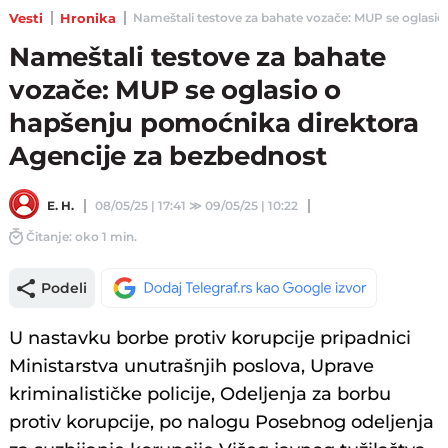
Vesti
Hronika
Nameštali testove za bahate vozače: MUP se oglasio 
Nameštali testove za bahate
vozače: MUP se oglasio o
hapšenju pomoćnika direktora
Agencije za bezbednost
E. H.
08/05/25 | 17:41
≫
09/05/25 | 10:22
Čitanje: oko 1 min.
Podeli
U nastavku borbe protiv korupcije pripadnici
Ministarstva unutrašnjih poslova, Uprave
kriminalističke policije, Odeljenja za borbu
protiv korupcije, po nalogu Posebnog odeljenja