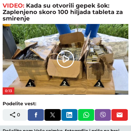
VIDEO:
Kada su otvorili gepek šok:
Zaplenjeno skoro 100 hiljada tableta za
smirenje
Play
Video
0:13
Podelite vest:
0
Pošaljite nam Vaše snimke, fotografije i priče na broj