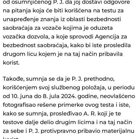
od osumnjičenog P. J. da joj dostavi odgovore
na pitanja koja će biti korišćena na testu za
unapređenje znanja iz oblasti bezbednosti
saobraćaja za vozače kojima je oduzeta
vozačka dozvola, a koje sprovodi Agencija za
bezbednost saobraćaja, kako bi iste prosledila
drugom licu kojem je na taj način pribavila
korist.
Takođe, sumnja se da je P. J. prethodno,
korišćenjem svoj službenog položaja, u periodu
od 10. juna do 8. jula 2024. godine, neovlašćeno
fotografisao rešene primerke ovog testa i iste,
kako se sumnja, prosleđivao A. R. koji je te
testove dalje delio drugim licima i na taj način
za sebe i P. J. protivpravno pribavio materijalnu