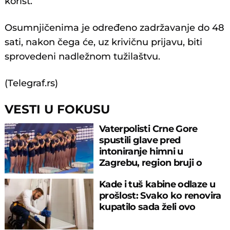
korist.
Osumnjičenima je određeno zadržavanje do 48
sati, nakon čega će, uz krivičnu prijavu, biti
sprovedeni nadležnom tužilaštvu.
(Telegraf.rs)
VESTI U FOKUSU
Vaterpolisti Crne Gore
spustili glave pred
intoniranje himni u
Zagrebu, region bruji o
velikom propustu
Kade i tuš kabine odlaze u
prošlost: Svako ko renovira
kupatilo sada želi ovo