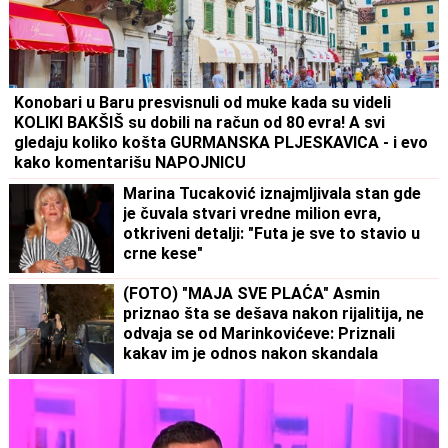
Konobari u Baru presvisnuli od muke kada su videli
KOLIKI BAKŠIŠ su dobili na račun od 80 evra! A svi
gledaju koliko košta GURMANSKA PLJESKAVICA - i evo
kako komentarišu NAPOJNICU
Marina Tucaković iznajmljivala stan gde
je čuvala stvari vredne milion evra,
otkriveni detalji: "Futa je sve to stavio u
crne kese"
(FOTO) "MAJA SVE PLAĆA" Asmin
priznao šta se dešava nakon rijalitija, ne
odvaja se od Marinkovićeve: Priznali
kakav im je odnos nakon skandala