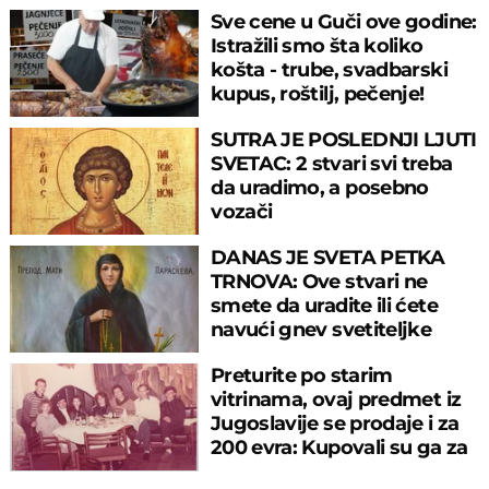
Sve cene u Guči ove godine:
Istražili smo šta koliko
košta - trube, svadbarski
kupus, roštilj, pečenje!
SUTRA JE POSLEDNJI LJUTI
SVETAC: 2 stvari svi treba
da uradimo, a posebno
vozači
DANAS JE SVETA PETKA
TRNOVA: Ove stvari ne
smete da uradite ili ćete
navući gnev svetiteljke
Preturite po starim
vitrinama, ovaj predmet iz
Jugoslavije se prodaje i za
200 evra: Kupovali su ga za
sitniš