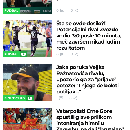
0
0
FUDBAL
Šta se ovde desilo?!
Potencijalni rival Zvezde
vodio 3:0 posle 10 minuta,
meč završen nikad luđim
rezultatom
0
0
FUDBAL
Jaka poruka Veljka
Ražnatovića rivalu,
upozorio ga za "prljave"
poteze: "I njega će boleti
potiljak..."
1
0
FIGHT CLUB
Vaterpolisti Crne Gore
spustili glave prilikom
intoniranja himni u
Zagrebu, pa dali "brutalan"