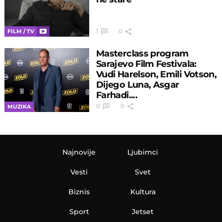
1
0
FILM / TV
Masterclass program
Sarajevo Film Festivala:
Vudi Harelson, Emili Votson,
Dijego Luna, Asgar
Farhadi....
0
0
MUZIKA
Najnovije
Ljubimci
Vesti
Svet
Biznis
Kultura
Sport
Jetset