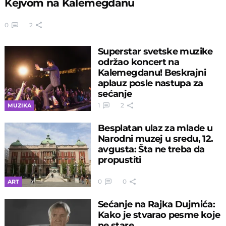
Kejvom na Kalemegdanu
0
2
Superstar svetske muzike
održao koncert na
Kalemegdanu! Beskrajni
aplauz posle nastupa za
sećanje
1
2
MUZIKA
Besplatan ulaz za mlade u
Narodni muzej u sredu, 12.
avgusta: Šta ne treba da
propustiti
0
0
ART
Sećanje na Rajka Dujmića:
Kako je stvarao pesme koje
ne stare