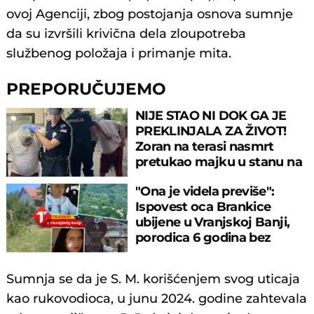
ovoj Agenciji, zbog postojanja osnova sumnje
da su izvršili krivična dela zloupotreba
službenog položaja i primanje mita.
PREPORUČUJEMO
NIJE STAO NI DOK GA JE
PREKLINJALA ZA ŽIVOT!
Zoran na terasi nasmrt
pretukao majku u stanu na
Novom Beogradu!
"Ona je videla previše":
Ispovest oca Brankice
ubijene u Vranjskoj Banji,
porodica 6 godina bez
odgovora
Sumnja se da je S. M. korišćenjem svog uticaja
kao rukovodioca, u junu 2024. godine zahtevala