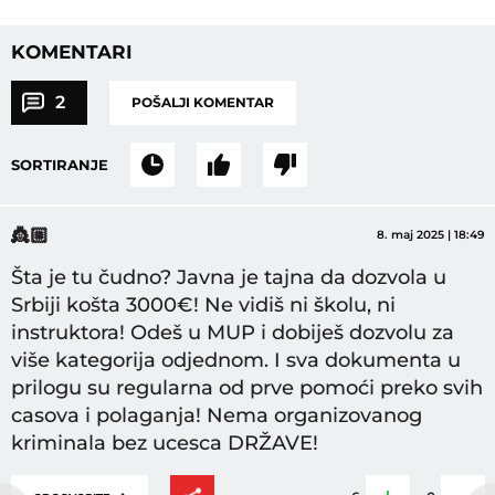
KOMENTARI
2
POŠALJI KOMENTAR
SORTIRANJE
👸🏼
8. maj 2025 | 18:49
Šta je tu čudno? Javna je tajna da dozvola u
Srbiji košta 3000€! Ne vidiš ni školu, ni
instruktora! Odeš u MUP i dobiješ dozvolu za
više kategorija odjednom. I sva dokumenta u
prilogu su regularna od prve pomoći preko svih
casova i polaganja! Nema organizovanog
kriminala bez ucesca DRŽAVE!