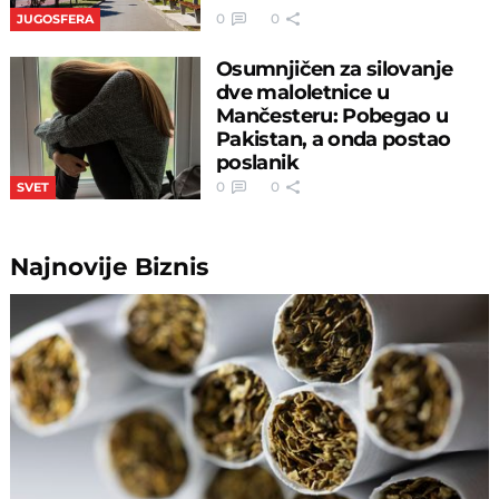
0
0
JUGOSFERA
Osumnjičen za silovanje
dve maloletnice u
Mančesteru: Pobegao u
Pakistan, a onda postao
poslanik
0
0
SVET
Najnovije
Biznis