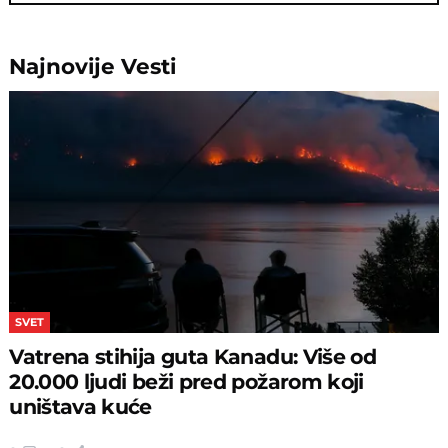
Najnovije
Vesti
SVET
Vatrena stihija guta Kanadu: Više od
20.000 ljudi beži pred požarom koji
uništava kuće