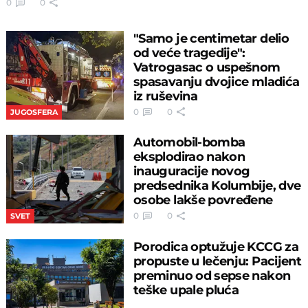
0
0
"Samo je centimetar delio
od veće tragedije":
Vatrogasac o uspešnom
spasavanju dvojice mladića
iz ruševina
0
0
JUGOSFERA
Automobil-bomba
eksplodirao nakon
inauguracije novog
predsednika Kolumbije, dve
osobe lakše povređene
0
0
SVET
Porodica optužuje KCCG za
propuste u lečenju: Pacijent
preminuo od sepse nakon
teške upale pluća