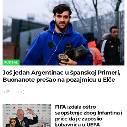
FUDBAL
Još jedan Argentinac u španskoj Primeri,
Buonanote prešao na pozajmicu u Elče
0
0
FIFA izdala oštro
saopštenje zbog Infantina i
priče da je zaposlio
ljubavnicu u UEFA