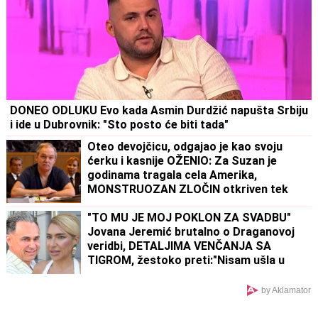
DONEO ODLUKU Evo kada Asmin Durdžić napušta Srbiju
i ide u Dubrovnik: "Sto posto će biti tada"
Oteo devojčicu, odgajao je kao svoju
ćerku i kasnije OŽENIO: Za Suzan je
godinama tragala cela Amerika,
MONSTRUOZAN ZLOČIN otkriven tek
decenijama kasnije
"TO MU JE MOJ POKLON ZA SVADBU"
Jovana Jeremić brutalno o Draganovoj
veridbi, DETALJIMA VENČANJA SA
TIGROM, žestoko preti:"Nisam ušla u
pekaru da pravim kiflice" (VIDEO)
by Aklamator