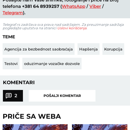
telefona
+381 64 8939257
(
WhatsApp
/
Viber
/
Telegram
).
Telegraf.rs zadržava sva prava nad sadržajem. Za preuzimanje sadržaja
pogledajte uputstva na stranici
Uslovi korišćenja
.
TEME
Agencija za bezbednost saobraćaja
Hapšenja
Korupcija
Testovi
oduzimanje vozačke dozvole
KOMENTARI
2
POŠALJI KOMENTAR
PRIČE SA WEBA