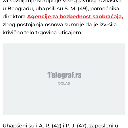
za suzbijanje korupcije Višeg javnog tužilaštva
u Beogradu, uhapsili su S. M. (49), pomoćnika
direktora
Agencije za bezbednost saobraćaja,
zbog postojanja osnova sumnje da je izvršila
krivično telo trgovina uticajem.
Uhapšeni su i A. R. (42) i P. J. (47), zaposleni u