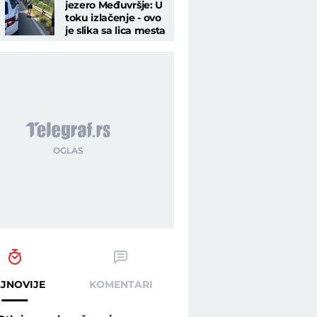
jezero Međuvršje: U
toku izlačenje - ovo
je slika sa lica mesta
JNOVIJE
KOMENTARI