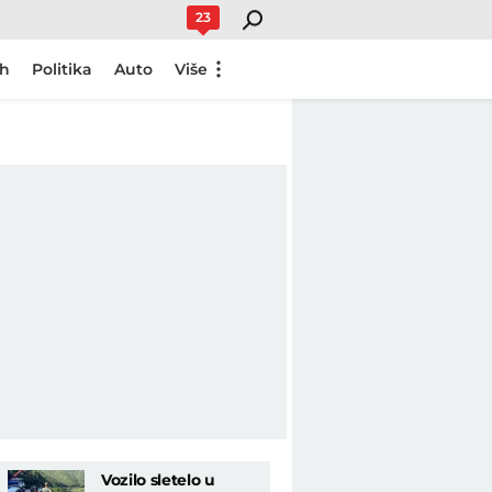
23
ch
Politika
Auto
Više
Vozilo sletelo u