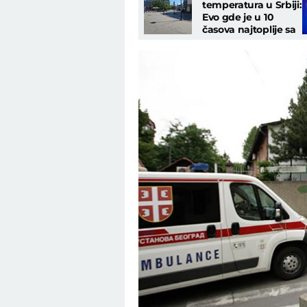
temperatura u Srbiji:
Evo gde je u 10
časova najtoplije sa
čak 32 stepena