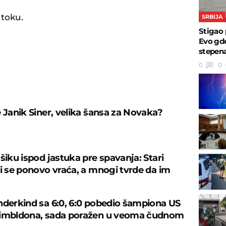
 toku.
SRBIJA
Stigao 
Evo gde
stepen
0
0
U
e Janik Siner, velika šansa za Novaka?
šiku ispod jastuka pre spavanja: Stari
ji se ponovo vraća, a mnogi tvrde da im
nderkind sa 6:0, 6:0 pobedio šampiona US
Vimbldona, sada poražen u veoma čudnom