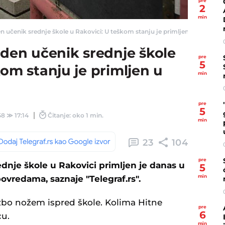
pre
2
min
enik srednje škole u Rakovici: U teškom stanju je primljen u bolnicu - Ve
en učenik srednje škole
pre
5
kom stanju je primljen u
min
pre
5
58
≫
17:14
Čitanje: oko 1 min.
min
23
104
pre
dnje škole u Rakovici primljen je danas u
5
min
ovredama, saznaje "Telegraf.rs".
zbo nožem ispred škole. Kolima Hitne
pre
6
cu.
min