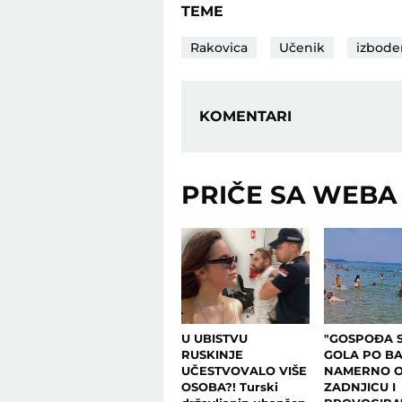
TEME
Rakovica
Učenik
izbode
KOMENTARI
PRIČE SA WEBA
U UBISTVU
"GOSPOĐA S
RUSKINJE
GOLA PO B
UČESTVOVALO VIŠE
NAMERNO 
OSOBA?! Turski
ZADNJICU I