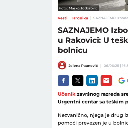
Foto: Marko Todorović
Vesti
Hronika
SAZNAJEMO Izboden uč
SAZNAJEMO Izbod
u Rakovici: U teš
bolnicu
Jelena Paunović
06/06/25 | 16:
Učenik
završnog razreda sre
Urgentni centar sa teškim p
Nezvanično, njega je drug i
pomoći prevezen je u bolni