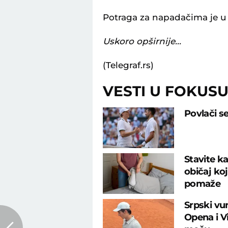
Potraga za napadačima je u
Uskoro opširnije...
(Telegraf.rs)
VESTI U FOKUS
Povlači s
Stavite ka
običaj ko
pomaže
Srpski vu
Opena i 