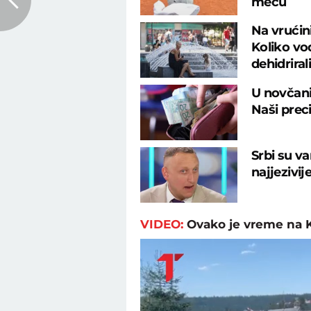
meču
Na vrućin
Koliko vod
dehidrirali
U novčani
Naši preci
Srbi su va
najjezivij
VIDEO:
Ovako je vreme na 