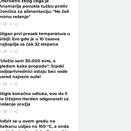
Otkriveno zbog čega je
Anamarija povukla tužbu protiv
Dončića za alimentaciju: "Ne želi
mirno rešenje"
sti - Telegraf.rs
0
0
Stigao prvi presek temperatura u
Srbiji: Evo gde je u 10 časova
najtoplije sa čak 32 stepena
0
0
"Uložio sam 30.000 evra, a
gledam kako propada": Srpski
poljoprivrednici ostaju bez vode
usred najveće suše!
0
0
Stigla konačna odluka, evo da li
će Džejms Harden odgovarati za
nošenje oružja
0
0
Asfalt se u ovom gradu na
Balkanu usijao na 100 °C, a onda