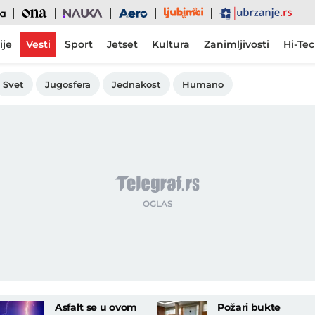
Ljubimci
Ona
Nauka
Aero
Ubrzanje
ije
Vesti
Sport
Jetset
Kultura
Zanimljivosti
Hi-Te
Svet
Jugosfera
Jednakost
Humano
Asfalt se u ovom
Požari bukte