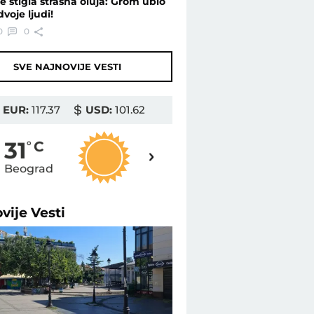
je stigla strašna oluja: Grom ubio
dvoje ljudi!
0
0
SVE NAJNOVIJE VESTI
EUR:
117.37
USD:
101.62
31
31
o
C
o
C
Beograd
Novi Sad
ovije
Vesti