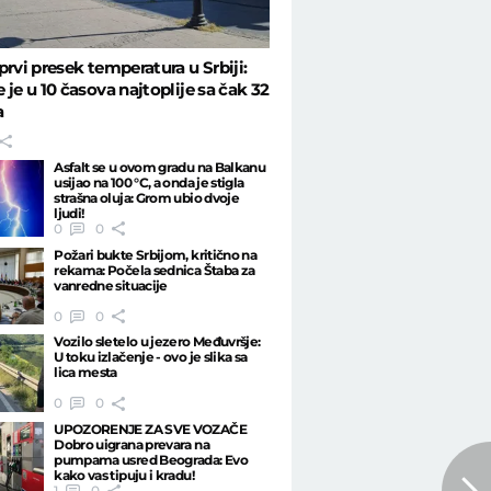
prvi presek temperatura u Srbiji:
 je u 10 časova najtoplije sa čak 32
a
Asfalt se u ovom gradu na Balkanu
usijao na 100 °C, a onda je stigla
strašna oluja: Grom ubio dvoje
ljudi!
0
0
Požari bukte Srbijom, kritično na
rekama: Počela sednica Štaba za
vanredne situacije
0
0
Vozilo sletelo u jezero Međuvršje:
U toku izlačenje - ovo je slika sa
lica mesta
0
0
UPOZORENJE ZA SVE VOZAČE
Dobro uigrana prevara na
pumpama usred Beograda: Evo
kako vas tipuju i kradu!
1
0