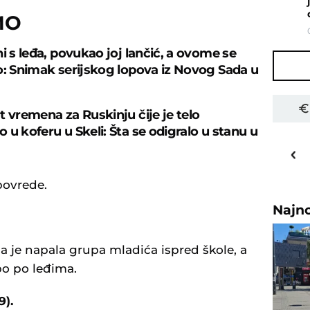
MO
i s leđa, povukao joj lančić, a ovome se
o: Snimak serijskog lopova iz Novog Sada u
t vremena za Ruskinju čije je telo
 u koferu u Skeli: Šta se odigralo u stanu u
27
o
C
Priština
povrede.
Najn
 je napala grupa mladića ispred škole, a
bo po leđima.
9).