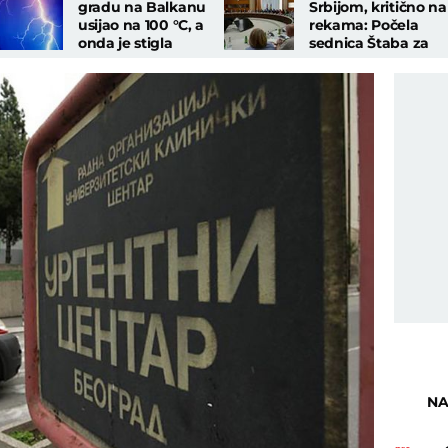
gradu na Balkanu
Srbijom, kritično na
usijao na 100 °C, a
rekama: Počela
onda je stigla
sednica Štaba za
strašna oluja: Grom
vanredne situacije
ubio dvoje ljudi!
NA