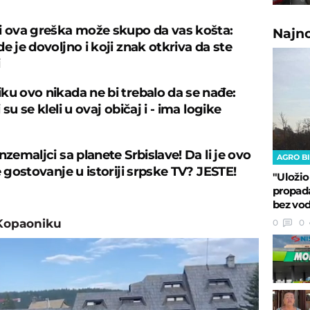
i ova greška može skupo da vas košta:
Najn
e je dovoljno i koji znak otkriva da ste
ku ovo nikada ne bi trebalo da se nađe:
 su se kleli u ovaj običaj i - ima logike
nzemaljci sa planete Srbislave! Da li je ovo
AGRO B
e gostovanje u istoriji srpske TV? JESTE!
"Uložio
propada
bez vod
Kopaoniku
0
0