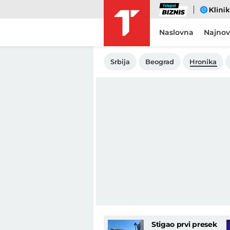
Biznis
eKlinika
Naslovna
Najnov
Srbija
Beograd
Hronika
Stigao prvi presek