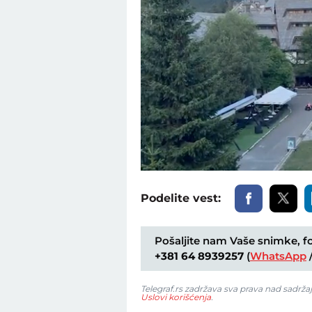
Unmute
Podelite vest:
Pošaljite nam Vaše snimke, fot
+381 64 8939257
(
WhatsApp
Telegraf.rs zadržava sva prava nad sadrža
Uslovi korišćenja
.