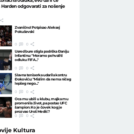
konačna odluka, evo da li će
 Harden odgovarati za nošenje
Zvanično! Potpisao Aleksej
Pokuševski
0
0
Usred bure stigla podrška Đaniju
Infantinu: "Moramo pohvaliti
odluku FIFA..."
0
0
Slavna teniserka udarila kontru
Đokoviću: "Mislim da nema ničeg
lepšeg nego..."
0
0
Oca mu ubili u klubu, majka mu
promenila život, pa postao UFC
šampion: Ko je čovek kog je
prozvao Uroš Medić?
0
0
ovije
Kultura