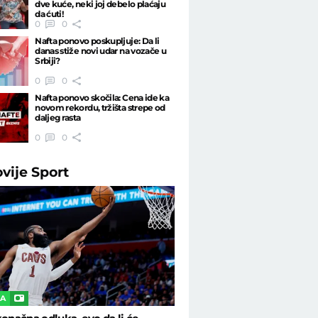
dve kuće, neki joj debelo plaćaju
da ćuti!
0
0
Nafta ponovo poskupljuje: Da li
danas stiže novi udar na vozače u
Srbiji?
0
0
Nafta ponovo skočila: Cena ide ka
novom rekordu, tržišta strepe od
daljeg rasta
0
0
ovije
Sport
KA