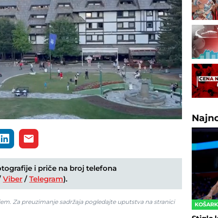
Loaded
:
Najn
100.00%
ografije i priče na broj telefona
/
Viber
/
Telegram
).
jem. Za preuzimanje sadržaja pogledajte uputstva na stranici
KOŠAR