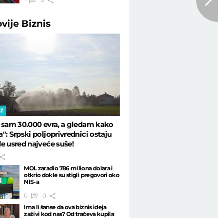
ovije
Biznis
IZ
 sam 30.000 evra, a gledam kako
": Srpski poljoprivrednici ostaju
e usred najveće suše!
MOL zaradio 786 miliona dolara i
otkrio dokle su stigli pregovori oko
NIS-a
0
0
Ima li šanse da ova biznis ideja
zaživi kod nas? Od tračeva kupila