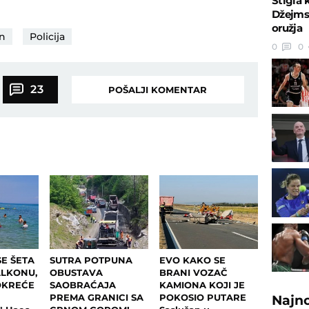
Stigla 
Džejms
oružja
n
Policija
0
0
23
POŠALJI KOMENTAR
E ŠETA
SUTRA POTPUNA
EVO KAKO SE
ALKONU,
OBUSTAVA
BRANI VOZAČ
OKREĆE
SAOBRAĆAJA
KAMIONA KOJI JE
PREMA GRANICI SA
POKOSIO PUTARE
Najn