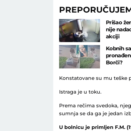
PREPORUČUJE
Prišao žen
nije nada
akciji
Kobnih sa
pronađeno
Borči?
Konstatovane su mu teške 
Istraga je u toku.
Prema rečima svedoka, njega
sumnja se da ga je jedan iz
U bolnicu je primljen F.M. (1