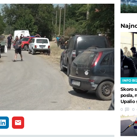
Najn
INFO BI
Skoro s
posla, 
Upalio 
Loaded
:
0
0
100.00%