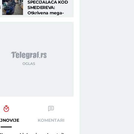
SPECIJALACA KOD
i
SMEDEREVA:
Otkrivena mega-
laboratorija,
šestorica uhapšena
na licu mesta!
JNOVIJE
KOMENTARI