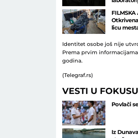
laborator
FILMSKA
Otkrivena
licu mest
Identitet osobe još nije utvr
Prema prvim informacijama, 
godina.
(Telegraf.rs)
VESTI U FOKUS
Povlači s
Iz Dunava