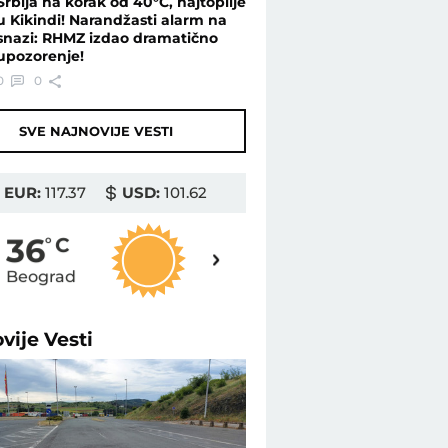
Srbija na korak od 40°C, najtoplije
u Kikindi! Narandžasti alarm na
snazi: RHMZ izdao dramatično
upozorenje!
0
0
SVE NAJNOVIJE VESTI
EUR:
117.37
USD:
101.62
37
36
o
C
o
C
Beograd
Novi Sad
ovije
Vesti