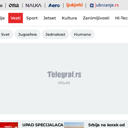
Ljubimci
Ona
Nauka
Aero
Ubrzanje
ije
Vesti
Sport
Jetset
Kultura
Zanimljivosti
Hi-Te
Svet
Jugosfera
Jednakost
Humano
UPAD SPECIJALACA
Srbija na korak od