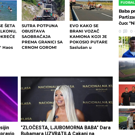
FUDBA
Baba pr
Partiza
čuo: "N
E ŠETA
SUTRA POTPUNA
EVO KAKO SE
ALKONU,
OBUSTAVA
BRANI VOZAČ
0
0
OKREĆE
SAOBRAĆAJA
KAMIONA KOJI JE
PREMA GRANICI SA
POKOSIO PUTARE
 Haos
CRNOM GOROM!
Saslušan u
kom
Evo kuda će se
tužilaštvu u Šapcu:
og
preusmeravati
Udario u pešake na
ta:
saobraćaj
putu, pa završio kod
ljučio
metalne ograde
menio
om su i
ijin
"ZLOČESTA, LJUBOMORNA BABA" Dara
apravio
Bubamara UZVRATILA Cakani na