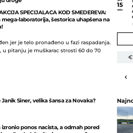
iju droge
15
min
 AKCIJA SPECIJALACA KOD SMEDEREVA:
 mega-laboratorija, šestorica uhapšena na
a!
đen jer je telo pronađeno u fazi raspadanja.
u pitanju je muškarac strosti 60 do 70
27
o
C
Priština
U
Najn
e Janik Siner, velika šansa za Novaka?
 izronio ponos nacista, a odmah pored