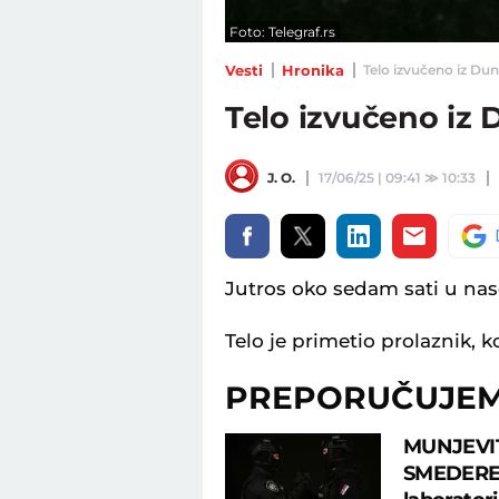
Foto: Telegraf.rs
Vesti
Hronika
Telo izvučeno iz Duna
Telo izvučeno iz
J. O.
17/06/25 | 09:41
≫
10:33
Jutros oko sedam sati u nas
Telo je primetio prolaznik, ko
PREPORUČUJE
MUNJEVIT
SMEDEREVA