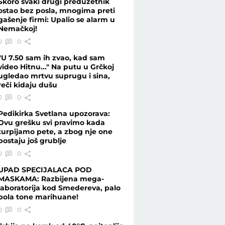
Skoro svaki drugi preduzetnik
ostao bez posla, mnogima preti
gašenje firmi: Upalio se alarm u
Nemačkoj!
0
0
"U 7.50 sam ih zvao, kad sam
video Hitnu..." Na putu u Grčkoj
ugledao mrtvu suprugu i sina,
reči kidaju dušu
0
0
Pedikirka Svetlana upozorava:
Ovu grešku svi pravimo kada
turpijamo pete, a zbog nje one
postaju još grublje
0
0
UPAD SPECIJALACA POD
MASKAMA: Razbijena mega-
laboratorija kod Smedereva, palo
pola tone marihuane!
0
0