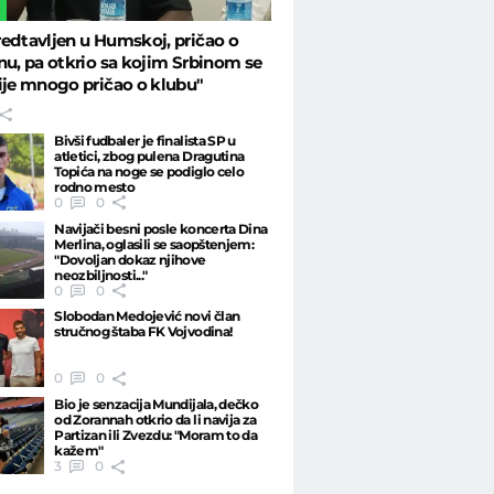
L
edtavljen u Humskoj, pričao o
nu, pa otkrio sa kojim Srbinom se
ije mnogo pričao o klubu"
Bivši fudbaler je finalista SP u
atletici, zbog pulena Dragutina
Topića na noge se podiglo celo
rodno mesto
0
0
Navijači besni posle koncerta Dina
Merlina, oglasili se saopštenjem:
"Dovoljan dokaz njihove
neozbiljnosti..."
0
0
Slobodan Medojević novi član
stručnog štaba FK Vojvodina!
0
0
Bio je senzacija Mundijala, dečko
od Zorannah otkrio da li navija za
Partizan ili Zvezdu: "Moram to da
kažem"
3
0