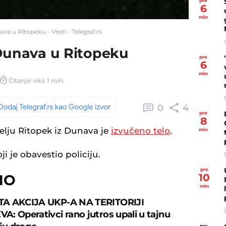
pre
6
min
va u Ritopeku - Vesti - Telegraf.rs
 Dunava u Ritopeku
pre
6
min
Čitanje: oko 1 min.
0
4
pre
8
elju Ritopek iz Dunava je
izvučeno telo
.
min
ji je obavestio policiju.
pre
MO
10
min
A AKCIJA UKP-A NA TERITORIJI
: Operativci rano jutros upali u tajnu
pre