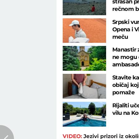
strašan p
rečnom b
Srpski vu
Opena i 
meču
Manastir 
ne mogu d
ambasad
Stavite ka
običaj ko
pomaže
Rijaliti u
vilu na K
VIDEO:
Jezivi prizori iz oko