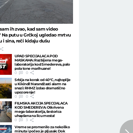
 sam ih zvao, kad sam video
." Na putu u Grčkoj ugledao mrtvu
 i sina, reči kidaju dušu
UPAD SPECIJALACA POD
MASKAMA: Razbijena mega-
laboratorija kod Smedereva, palo
pola tone marihuane!
0
0
Srbija na korak od 40°C, najtoplije
u Kikindi! Narandžasti alarm na
snazi: RHMZ izdao dramatično
upozorenje!
0
0
FILMSKA AKCIJA SPECIJALACA
KOD SMEDEREVA: Otkrivena
mega-laboratorija, šestorica
uhapšena na licu mesta!
0
3
Vreme se promenilo za nekoliko
minuta i počeo je pljusak: Dok