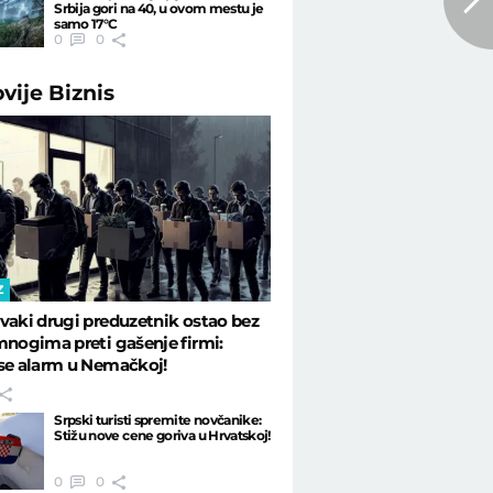
Srbija gori na 40, u ovom mestu je
samo 17°C
0
0
ovije
Biznis
Z
vaki drugi preduzetnik ostao bez
mnogima preti gašenje firmi:
se alarm u Nemačkoj!
Srpski turisti spremite novčanike:
Stižu nove cene goriva u Hrvatskoj!
0
0