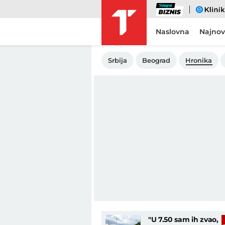
Biznis
eKlinika
Naslovna
Najnov
Srbija
Beograd
Hronika
"U 7.50 sam ih zvao,