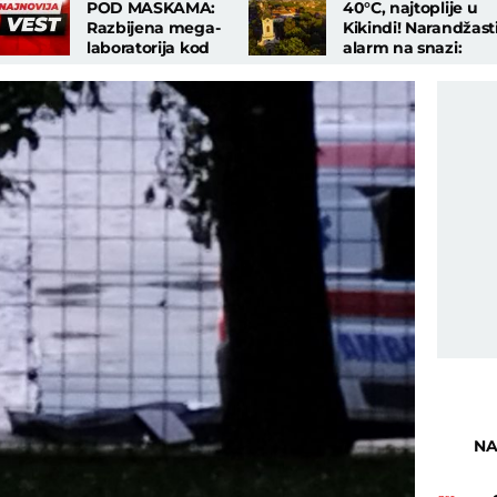
POD MASKAMA:
40°C, najtoplije u
Razbijena mega-
Kikindi! Narandžast
laboratorija kod
alarm na snazi:
Smedereva, palo
RHMZ izdao
pola tone
dramatično
marihuane!
upozorenje!
NA