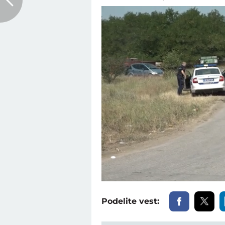
Unmute
Podelite vest: