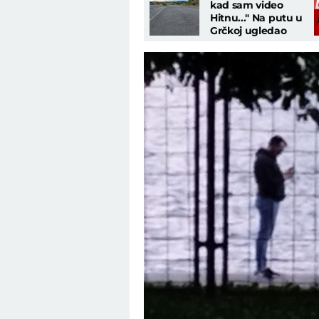
kad sam video
Hitnu..." Na putu u
Grčkoj ugledao
mrtvu suprugu i
sina, reči kidaju
dušu