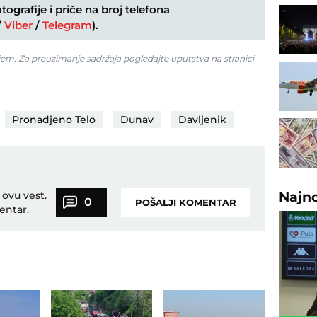
ografije i priče na broj telefona
/
Viber
/
Telegram
).
jem. Za preuzimanje sadržaja pogledajte uputstva na stranici
Pronadjeno Telo
Dunav
Davljenik
 ovu vest.
Najn
0
POŠALJI KOMENTAR
entar.