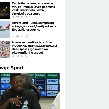
Zamislite da zemlja ostane bez
struje? Francuska već priprema
veliku nacionalnu vežbu,
simulaciju bez struje
0
0
Amerikanci kupuju evropskog
avio-giganta za 6,6 milijardi evra:
Evo šta čeka putnike
0
0
I danas se pamti kada je dinar
vredeo kao marka! Zašto pokušaj
da se spase jugoslovenska
ekonomija nije uspeo?
0
0
ovije
Sport