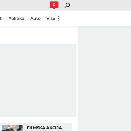
0
ch
Politika
Auto
Više
FILMSKA AKCIJA