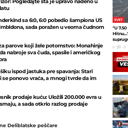
rizor: Pogledajte šta je upravo nađeno u
latu
nderkind sa 6:0, 6:0 pobedio šampiona US
SVET
Vimbldona, sada poražen u veoma čudnom
"U 7.50
Hitnu..
suprugu
za parove koji žele potomstvo: Monahinje
0
0
a nabroje sva čuda, spasile i američkog
ora
šiku ispod jastuka pre spavanja: Stari
ji se ponovo vraća, a mnogi tvrde da im
česnik prodaje kuću: Uložili 200.000 evra u
osmaju, a sada otkrio razlog prodaje
line Deliblatske peščare