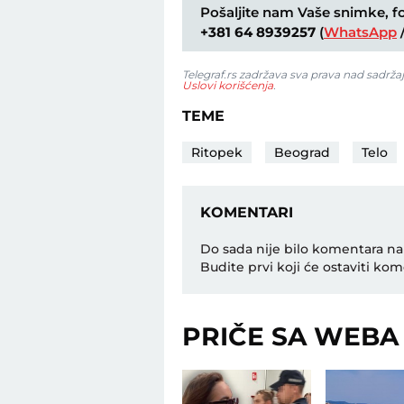
Pošaljite nam Vaše snimke, fot
+381 64 8939257
(
WhatsApp
Telegraf.rs zadržava sva prava nad sadrža
Uslovi korišćenja
.
TEME
Ritopek
Beograd
Telo
KOMENTARI
Do sada nije bilo komentara na
Budite prvi koji će ostaviti kom
PRIČE SA WEBA