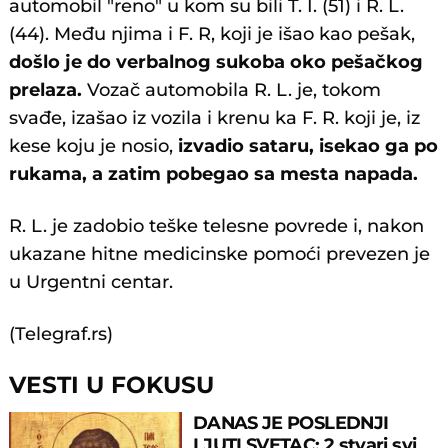
automobil "reno" u kom su bili T. I. (51) i R. L.
(44). Među njima i F. R, koji je išao kao pešak,
došlo je do verbalnog sukoba oko pešačkog
prelaza.
Vozač automobila R. L. je, tokom
svađe, izašao iz vozila i krenu ka F. R. koji je, iz
kese koju je nosio,
izvadio sataru, isekao ga po
rukama, a zatim pobegao sa mesta napada.
R. L. je zadobio teške telesne povrede i, nakon
ukazane hitne medicinske pomoći prevezen je
u Urgentni centar.
(Telegraf.rs)
VESTI U FOKUSU
DANAS JE POSLEDNJI
LJUTI SVETAC: 2 stvari svi