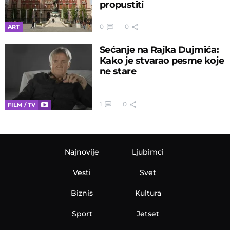
propustiti
0
0
ART
Sećanje na Rajka Dujmića:
Kako je stvarao pesme koje
ne stare
1
0
FILM / TV
Najnovije
Ljubimci
Vesti
Svet
Biznis
Kultura
Sport
Jetset