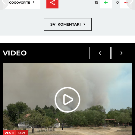
›
15
0
ODGOVORITE
›
SVI KOMENTARI
VIDEO
VESTI
0:27