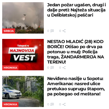
Jedan požar ugašen, drugi i
dalje preti: Najteža situacija
u Deliblatskoj peščari
0
0
SRBIJA
NESTAO MLADIĆ (28) KOD
BORČE! Otišao po drva pa
potonuo u mulj: Policija
traga, ŽANDARMERIJA NA
TERENU!
0
0
HRONIKA
Neviđeno nasilje u Sopotu:
Amerikanac nasred ulice
pretukao suprugu štapom,
pa pobegao od meštana!
0
0
HRONIKA