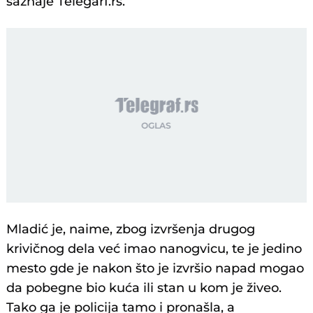
saznaje Telegarf.rs.
Mladić je, naime, zbog izvršenja drugog
krivičnog dela već imao nanogvicu, te je jedino
mesto gde je nakon što je izvršio napad mogao
da pobegne bio kuća ili stan u kom je živeo.
Tako ga je policija tamo i pronašla, a