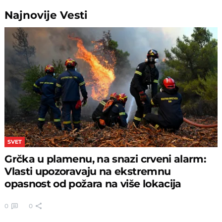
Najnovije
Vesti
SVET
Grčka u plamenu, na snazi crveni alarm:
Vlasti upozoravaju na ekstremnu
opasnost od požara na više lokacija
0
0