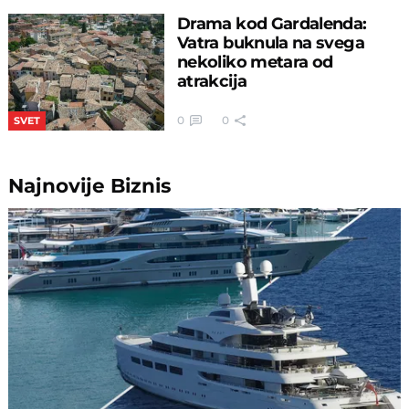
Drama kod Gardalenda:
Vatra buknula na svega
nekoliko metara od
atrakcija
0
0
SVET
Najnovije
Biznis