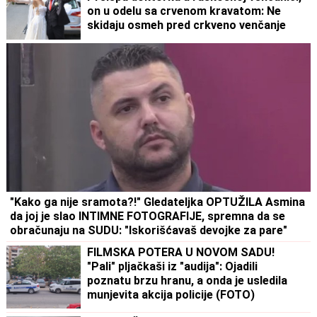
on u odelu sa crvenom kravatom: Ne
skidaju osmeh pred crkveno venčanje
"Kako ga nije sramota?!" Gledateljka OPTUŽILA Asmina
da joj je slao INTIMNE FOTOGRAFIJE, spremna da se
obračunaju na SUDU: "Iskorišćavaš devojke za pare"
FILMSKA POTERA U NOVOM SADU!
"Pali" pljačkaši iz "audija": Ojadili
poznatu brzu hranu, a onda je usledila
munjevita akcija policije (FOTO)