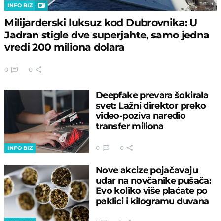
INFO BIZ
Milijarderski luksuz kod Dubrovnika: U
Jadran stigle dve superjahte, samo jedna
vredi 200 miliona dolara
0
0
Deepfake prevara šokirala
svet: Lažni direktor preko
video-poziva naredio
transfer miliona
0
0
INFO BIZ
Nove akcize pojačavaju
udar na novčanike pušača:
Evo koliko više plaćate po
paklici i kilogramu duvana