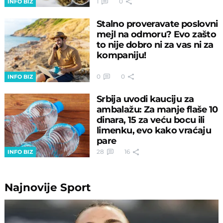
1
0
INFO BIZ
Stalno proveravate poslovni
mejl na odmoru? Evo zašto
to nije dobro ni za vas ni za
kompaniju!
0
0
INFO BIZ
Srbija uvodi kauciju za
ambalažu: Za manje flaše 10
dinara, 15 za veću bocu ili
limenku, evo kako vraćaju
pare
28
16
INFO BIZ
Najnovije
Sport