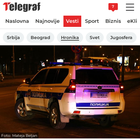
7
Naslovna
Najnovije
Vesti
Sport
Biznis
eKli
Srbija
Beograd
Hronika
Svet
Jugosfera
Foto: Mateja Beljan