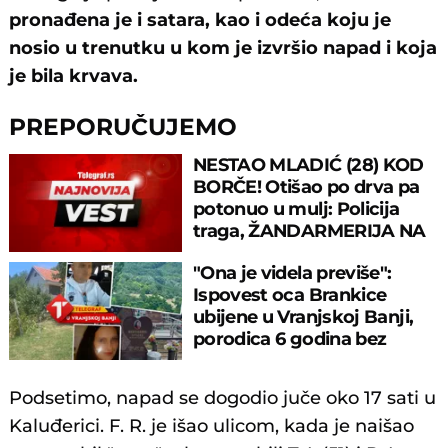
pronađena je i satara, kao i odeća koju je
nosio u trenutku u kom je izvršio napad i koja
je bila krvava.
PREPORUČUJEMO
NESTAO MLADIĆ (28) KOD
BORČE! Otišao po drva pa
potonuo u mulj: Policija
traga, ŽANDARMERIJA NA
TERENU!
"Ona je videla previše":
Ispovest oca Brankice
ubijene u Vranjskoj Banji,
porodica 6 godina bez
odgovora
Podsetimo, napad se dogodio juče oko 17 sati u
Kaluđerici. F. R. je išao ulicom, kada je naišao