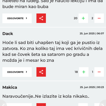
naleteo na luđeg. Sad je naučio lekciju i ima da
bude miran kao buba
›
20
2
ODGOVORITE
Dack
25. jun 2025 | 06:07
Hoće li sad biti uhapšen taj koji ga je pustio iz
zatvora. Ko zna koliko taj ima već krivičnih dela
kad se čovek šeta sa satarom po gradu a
možda je i mesar ko zna
›
18
1
ODGOVORITE
Makica
25. jun 2025 | 00:23
Naravoučenije..Ne izlazite iz kola nikako..