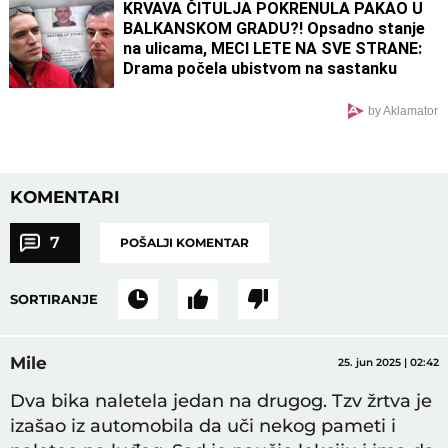
KRVAVA ČITULJA POKRENULA PAKAO U
BALKANSKOM GRADU?! Opsadno stanje
na ulicama, MECI LETE NA SVE STRANE:
Drama počela ubistvom na sastanku
zbog duga Zviceru, onda je usledio
HAOS (FOTO)
by Aklamator
KOMENTARI
7
POŠALJI KOMENTAR
SORTIRANJE
Mile
25. jun 2025 | 02:42
Dva bika naletela jedan na drugog. Tzv žrtva je
izašao iz automobila da uči nekog pameti i