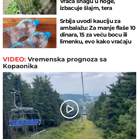
Vraća snagu u noge,
izbacuje šlajm, tera
komarce i miševe
Srbija uvodi kauciju za
ambalažu: Za manje flaše 10
dinara, 15 za veću bocu ili
limenku, evo kako vraćaju
pare
VIDEO:
Vremenska prognoza sa
Kopaonika
Play
Video