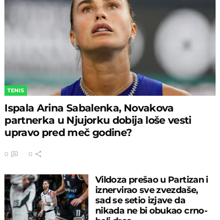
TENIS
Ispala Arina Sabalenka, Novakova
partnerka u Njujorku dobija loše vesti
upravo pred meč godine?
0
0
Vildoza prešao u Partizan i
iznervirao sve zvezdaše,
sad se setio izjave da
nikada ne bi obukao crno-