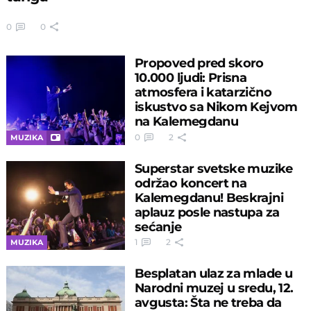
0
0
Propoved pred skoro
10.000 ljudi: Prisna
atmosfera i katarzično
iskustvo sa Nikom Kejvom
na Kalemegdanu
0
2
MUZIKA
Superstar svetske muzike
održao koncert na
Kalemegdanu! Beskrajni
aplauz posle nastupa za
sećanje
1
2
MUZIKA
Besplatan ulaz za mlade u
Narodni muzej u sredu, 12.
avgusta: Šta ne treba da