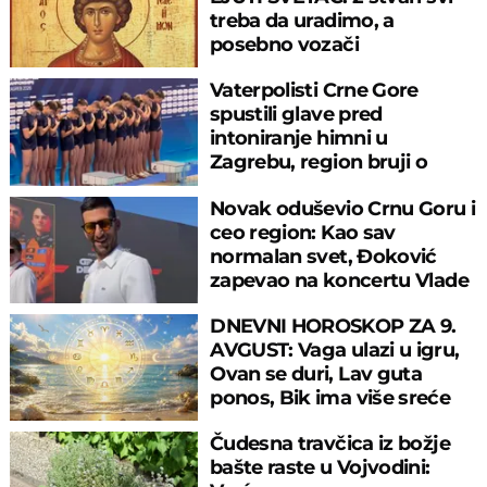
treba da uradimo, a
posebno vozači
Vaterpolisti Crne Gore
spustili glave pred
intoniranje himni u
Zagrebu, region bruji o
velikom propustu
Novak oduševio Crnu Goru i
ceo region: Kao sav
normalan svet, Đoković
zapevao na koncertu Vlade
Georgijeva
DNEVNI HOROSKOP ZA 9.
AVGUST: Vaga ulazi u igru,
Ovan se duri, Lav guta
ponos, Bik ima više sreće
nego pameti
Čudesna travčica iz božje
bašte raste u Vojvodini: