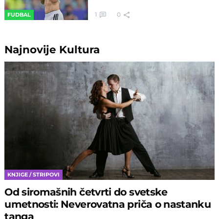
1
0
FUDBAL
Najnovije
Kultura
KNJIGE / STRIPOVI
Od siromašnih četvrti do svetske
umetnosti: Neverovatna priča o nastanku
tanga