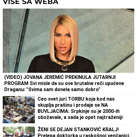
VIŠE SA WEBA
(VIDEO) JOVANA JEREMIĆ PREKINULA JUTARNJI
PROGRAM Svi misle da su ove brutalne reči upućene
Draganu: "Svima sam donela samo dobro"
Ceo svet juri TORBU koja kod nas
skuplja prašinu i prodaje se NA
BUVLJACIMA: Srpkinje su je 2000-ih
obožavale, a sada je opet najtraženiji
komad!
ŽENI SE DEJAN STANKOVIĆ KRALJ!
Prelepa doktorka u raskošnoj venčanici,