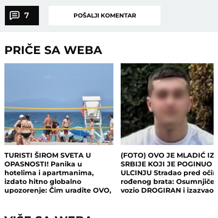
7
POŠALJI KOMENTAR
PRIČE SA WEBA
TURISTI ŠIROM SVETA U
(FOTO) OVO JE MLADIĆ IZ
OPASNOSTI! Panika u
SRBIJE KOJI JE POGINUO 
hotelima i apartmanima,
ULCINJU Stradao pred oči
izdato hitno globalno
rođenog brata: Osumnjičen
upozorenje: Čim uradite OVO,
vozio DROGIRAN i izazvao
postajete meta opasnog
nesreću
napada!