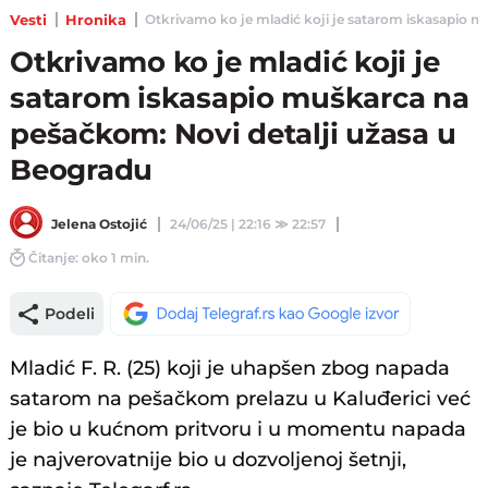
Vesti
Hronika
Otkrivamo ko je mladić koji je satarom iskasapio mu
Otkrivamo ko je mladić koji je
satarom iskasapio muškarca na
pešačkom: Novi detalji užasa u
Beogradu
Jelena Ostojić
24/06/25 | 22:16
≫
22:57
Čitanje: oko 1 min.
Podeli
Mladić F. R. (25) koji je uhapšen zbog napada
satarom na pešačkom prelazu u Kaluđerici već
je bio u kućnom pritvoru i u momentu napada
je najverovatnije bio u dozvoljenoj šetnji,