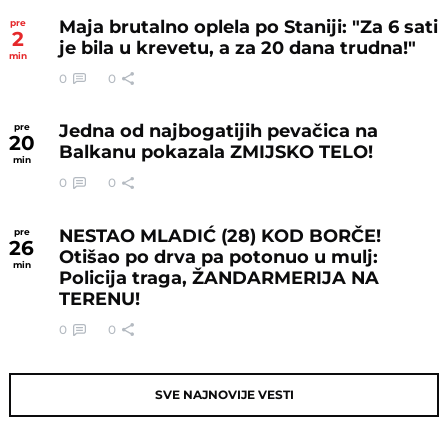
Maja brutalno oplela po Staniji: "Za 6 sati
pre
2
je bila u krevetu, a za 20 dana trudna!"
min
0
0
Jedna od najbogatijih pevačica na
pre
20
Balkanu pokazala ZMIJSKO TELO!
min
0
0
NESTAO MLADIĆ (28) KOD BORČE!
pre
26
Otišao po drva pa potonuo u mulj:
min
Policija traga, ŽANDARMERIJA NA
TERENU!
0
0
SVE NAJNOVIJE VESTI