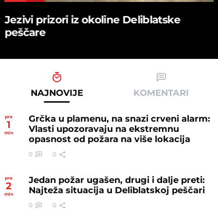
Jezivi prizori iz okoline Deliblatske
peščare
NAJNOVIJE
KOMENTARI
Grčka u plamenu, na snazi crveni alarm:
pre
1
Vlasti upozoravaju na ekstremnu
min
opasnost od požara na više lokacija
0
0
Jedan požar ugašen, drugi i dalje preti:
pre
2
Najteža situacija u Deliblatskoj peščari
min
0
0