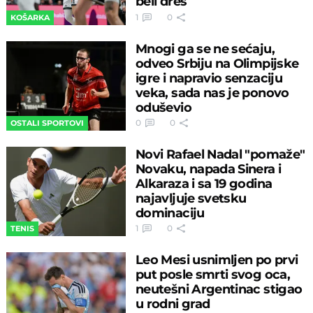
beli dres
1
0
KOŠARKA
Mnogi ga se ne sećaju,
odveo Srbiju na Olimpijske
igre i napravio senzaciju
veka, sada nas je ponovo
oduševio
0
0
OSTALI SPORTOVI
Novi Rafael Nadal "pomaže"
Novaku, napada Sinera i
Alkaraza i sa 19 godina
najavljuje svetsku
dominaciju
1
0
TENIS
Leo Mesi usnimljen po prvi
put posle smrti svog oca,
neutešni Argentinac stigao
u rodni grad