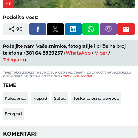
2:11
Podelite vest:
90
Pošaljite nam Vaše snimke, fotografije i priče na broj
telefona
+381 64 8939257
(
WhatsApp
/
Viber
/
Telegram
).
Telegraf.rs zadržava sva prava nad sadržajem. Za preuzimanje sadržaja
pogledajte uputstva na stranici
Uslovi korišćenja
.
TEME
Kaluđerica
Napad
Satara
Teške telesne povrede
Beograd
KOMENTARI