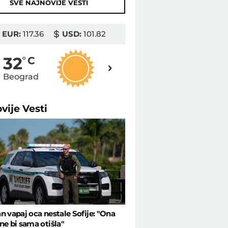
SVE NAJNOVIJE VESTI
EUR:
117.36
USD:
101.82
32
32
o
C
o
C
Beograd
Novi Sad
ovije
Vesti
n vapaj oca nestale Sofije: "Ona
ne bi sama otišla"