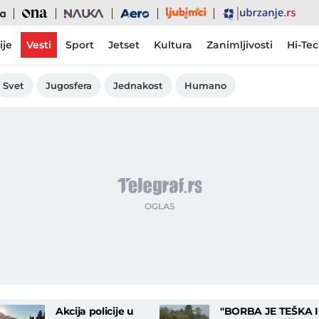
Ljubimci
Ona
Nauka
Aero
Ubrzanje
ije
Vesti
Sport
Jetset
Kultura
Zanimljivosti
Hi-Te
Svet
Jugosfera
Jednakost
Humano
Akcija policije u
"BORBA JE TEŠKA I