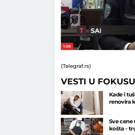
1:08
(Telegraf.rs)
VESTI U FOKUS
Kade i tu
renovira k
Sve cene u
košta - tr