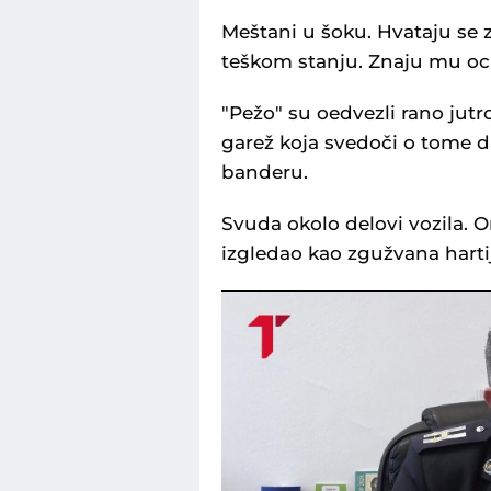
Meštani u šoku. Hvataju se z
teškom stanju. Znaju mu oca
"Pežo" su oedvezli rano jutr
garež koja svedoči o tome da
banderu.
Svuda okolo delovi vozila. O
izgledao kao zgužvana harti