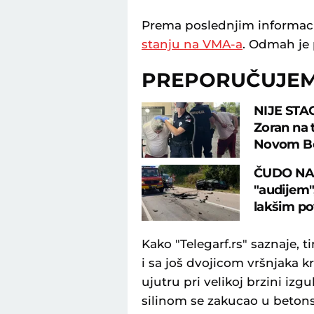
Prema poslednjim informac
stanju na VMA-a
. Odmah je 
PREPORUČUJE
NIJE STA
Zoran na 
Novom B
ČUDO NA 
"audijem"
lakšim p
Kako "Telegarf.rs" saznaje, t
i sa još dvojicom vršnjaka k
ujutru pri velikoj brzini i
silinom se zakucao u beton