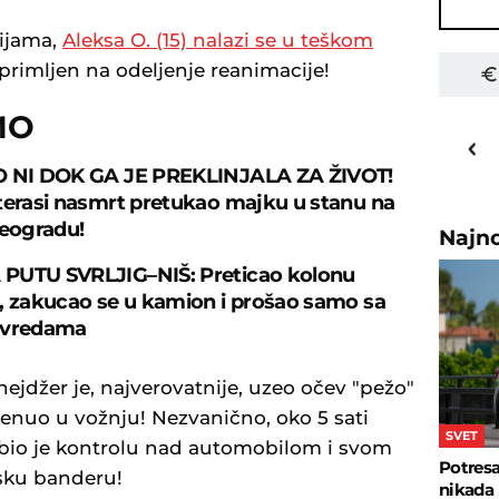
ijama,
Aleksa O. (15) nalazi se u teškom
primljen na odeljenje reanimacije!
MO
30
o
C
Priština
O NI DOK GA JE PREKLINJALA ZA ŽIVOT!
terasi nasmrt pretukao majku u stanu na
eogradu!
Najn
PUTU SVRLJIG–NIŠ: Preticao kolonu
, zakucao se u kamion i prošao samo sa
ovredama
inejdžer je, najverovatnije, uzeo očev "pežo"
renuo u vožnju! Nezvanično, oko 5 sati
SVET
zgubio je kontrolu nad automobilom i svom
Potresa
sku banderu!
nikada 