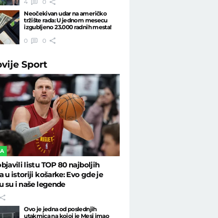
4
0
Neočekivan udar na američko
tržište rada: U jednom mesecu
izgubljeno 23.000 radnih mesta!
0
0
ovije
Sport
KA
bjavili listu TOP 80 najboljih
a u istoriji košarke: Evo gde je
tu su i naše legende
Ovo je jedna od poslednjih
utakmica na kojoj je Mesi imao