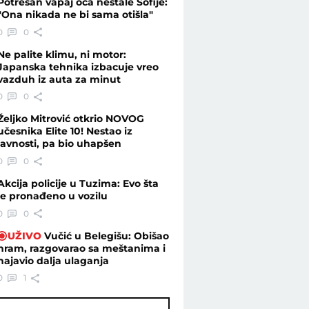
Potresan vapaj oca nestale Sofije:
"Ona nikada ne bi sama otišla"
0
0
iću - Vesti - Telegraf.rs
Ne palite klimu, ni motor:
Japanska tehnika izbacuje vreo
vazduh iz auta za minut
0
0
Željko Mitrović otkrio NOVOG
učesnika Elite 10! Nestao iz
javnosti, pa bio uhapšen
0
0
Akcija policije u Tuzima: Evo šta
je pronađeno u vozilu
0
0
UŽIVO
Vučić u Belegišu: Obišao
hram, razgovarao sa meštanima i
najavio dalja ulaganja
0
1