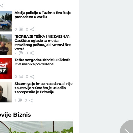
Akcija policije u Tuzima: Evo šta je
pronađeno u vozilu
0
0
"BORBA JE TEŠKA I NEIZVESNA":
Čaušić se oglasio sa mesta
stravičnog požara, jaki vetrovi šire
vatru!
2
0
Teška nezgoda u fabrici u Kikindi:
Dva radnika povređena!
0
0
Sistem ga je imao na radaru ali nije
zaustavljen: Ono što je usledilo
zaprepastilo je Britaniju
1
0
ovije
Biznis