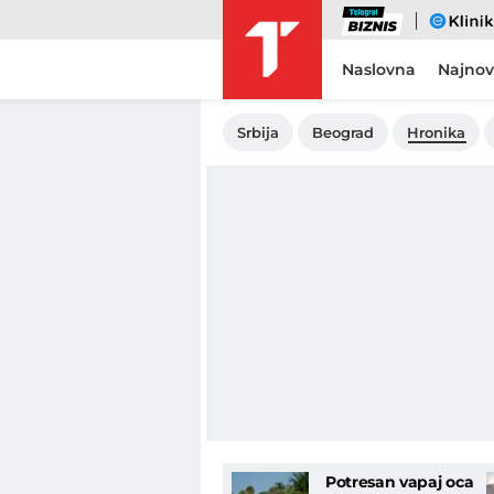
Biznis
eKlinika
Naslovna
Najnov
Srbija
Beograd
Hronika
Potresan vapaj oca