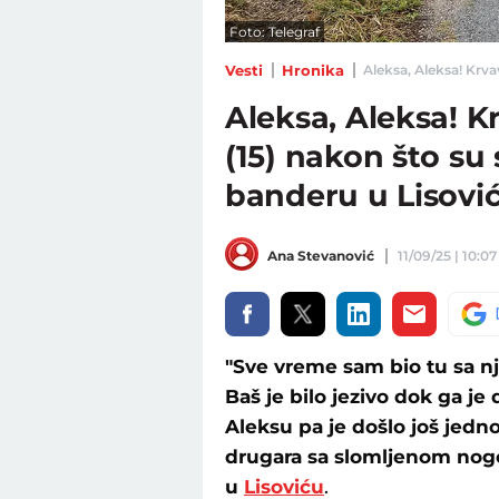
Foto: Telegraf
Vesti
Hronika
Aleksa, Aleksa! Krva
Aleksa, Aleksa! K
(15) nakon što su
banderu u Lisovi
Ana Stevanović
11/09/25 | 10:07
"Sve vreme sam bio tu sa nji
Baš je bilo jezivo dok ga j
Aleksu pa je došlo još jedn
drugara sa slomljenom nogo
u
Lisoviću
.