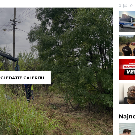
0
0
GLEDAJTE GALERIJU
Najn