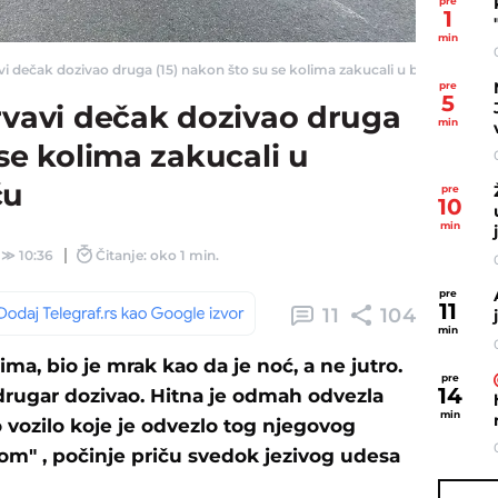
pre
1
min
vi dečak dozivao druga (15) nakon što su se kolima zakucali u banderu u Lisov
pre
5
rvavi dečak dozivao druga
min
 se kolima zakucali u
ću
pre
10
min
≫
10:36
Čitanje: oko 1 min.
pre
11
11
104
min
ma, bio je mrak kao da je noć, a ne jutro.
pre
14
e drugar dozivao. Hitna je odmah odvezla
min
o vozilo koje je odvezlo tog njegovog
m" , počinje priču svedok jezivog udesa