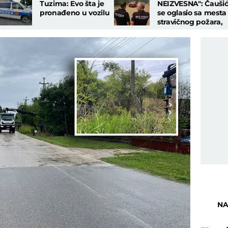
Tuzima: Evo šta je
NEIZVESNA": Čauši
pronađeno u vozilu
se oglasio sa mesta
stravičnog požara,
jaki vetrovi šire
vatru!
NA