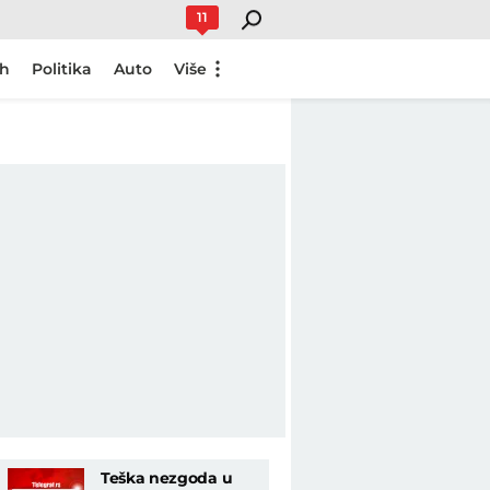
11
ch
Politika
Auto
Više
Teška nezgoda u