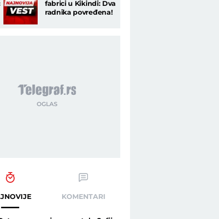
ć
fabrici u Kikindi: Dva
radnika povređena!
JNOVIJE
KOMENTARI