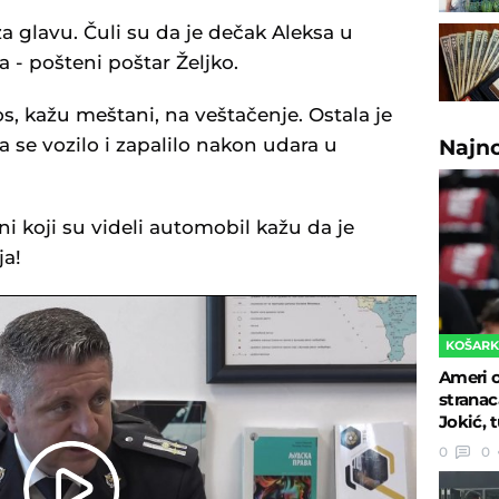
a glavu. Čuli su da je dečak Aleksa u
 - pošteni poštar Željko.
os, kažu meštani, na veštačenje. Ostala je
 se vozilo i zapalilo nakon udara u
Najn
ni koji su videli automobil kažu da je
ja!
KOŠAR
Ameri o
stranac
Jokić, 
0
0