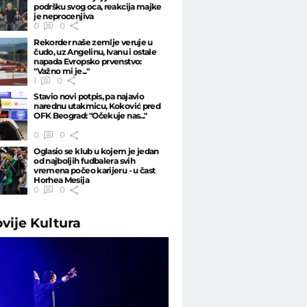
podršku svog oca, reakcija majke
je neprocenjiva
0
0
Rekorder naše zemlje veruje u
čudo, uz Angelinu, Ivanu i ostale
napada Evropsko prvenstvo:
"Važno mi je..."
1
0
Stavio novi potpis, pa najavio
narednu utakmicu, Koković pred
OFK Beograd: "Očekuje nas..."
0
0
Oglasio se klub u kojem je jedan
od najboljih fudbalera svih
vremena počeo karijeru - u čast
Horhea Mesija
0
0
ovije
Kultura