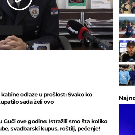
Play
Video
U
š kabine odlaze u prošlost: Svako ko
Najn
upatilo sada želi ovo
 Guči ove godine: Istražili smo šta koliko
ube, svadbarski kupus, roštilj, pečenje!