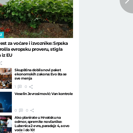
IZ
est za voćare i izvoznike: Srpska
rošla evropsku proveru, stigla
 iz EU
Skupština dobila novi paket
ekonomskih zakona: Evo šta se
sve menja
1
0
Veselin Jevrosimović: Van kontrole
0
0
Ako planirate u Hrvatsku na
odmor, spremite novčanike:
Lubenica 2 evra, paradajz 4, a ovo
voće i do 10!