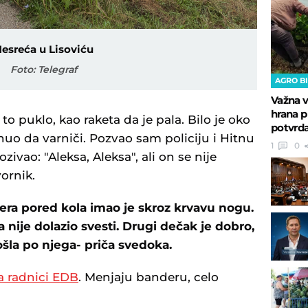
esreća u Lisoviću
Foto: Telegraf
AGRO B
Važna v
hrana p
to puklo, kao raketa da je pala. Bilo je oko
potvrda
nuo da varniči. Pozvao sam policiju i Hitnu
1
0
ivao: "Aleksa, Aleksa", ali on se nije
ornik.
era pored kola imao je skroz krvavu nogu.
a nije dolazio svesti. Drugi dečak je dobro,
ošla po njega- priča svedoka.
a radnici EDB
. Menjaju banderu, celo