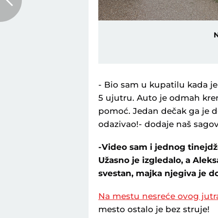
N
- Bio sam u kupatilu kada je 
5 ujutru. Auto je odmah kre
pomoć. Jedan dečak ga je doz
odazivao!- dodaje naš sagov
-Video sam i jednog tinejdž
Užasno je izgledalo, a Aleks
svestan, majka njegiva je d
Na mestu nesreće ovog jutr
mesto ostalo je bez struje!